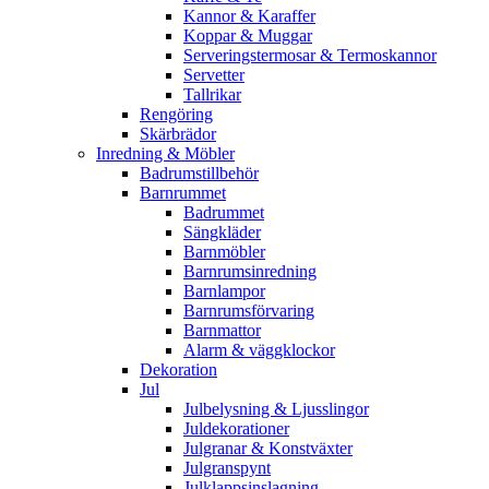
Kannor & Karaffer
Koppar & Muggar
Serveringstermosar & Termoskannor
Servetter
Tallrikar
Rengöring
Skärbrädor
Inredning & Möbler
Badrumstillbehör
Barnrummet
Badrummet
Sängkläder
Barnmöbler
Barnrumsinredning
Barnlampor
Barnrumsförvaring
Barnmattor
Alarm & väggklockor
Dekoration
Jul
Julbelysning & Ljusslingor
Juldekorationer
Julgranar & Konstväxter
Julgranspynt
Julklappsinslagning