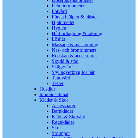
Doseringshjälpmedel
Febertermometer
Fotvård
Första hjälpen & plåster
Hjälpmedel
Hygien
Hårborttagning & rakning
Löshår
Massage & avslappning
Näs- och örontrimmers
Redskap & accessoarer
Skydd & stöd
Skäggvård
Stylingverktyg för hår
Tandvård
Tester
Husdjur
Inomhusklimat
Kläder & Skor
Accessoarer
Barnkläder
Kläd- & Skovård
Regnkläder
Skor
Strumpor