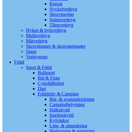
Knivar
Nyckelverktyg
Skruvmejslar
Spännverktyg
Tångverktyg
Hylsor & hylsverktyg
Multiverktyg
Mätverktyg
Skruvdragare & skruvautomater
Sågar
Verktygsset
Fritid
Sport & Fritid
Bollsport
Båt & Fiske
Cykeltillbehör
Dart
Friluftsliv & Camping
Bär- & svampplockning
Campingbelysning
Halkskydd
Insektsskydd
Kylväskor
Ligg- & sittunderlag
Matlagning & rengöring