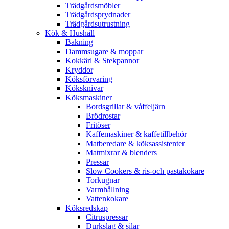
Trädgårdsmöbler
Trädgårdsprydnader
Trädgårdsutrustning
Kök & Hushåll
Bakning
Dammsugare & moppar
Kokkärl & Stekpannor
Kryddor
Köksförvaring
Köksknivar
Köksmaskiner
Bordsgrillar & våffeljärn
Brödrostar
Fritöser
Kaffemaskiner & kaffetillbehör
Matberedare & köksassistenter
Matmixrar & blenders
Pressar
Slow Cookers & ris-och pastakokare
Torkugnar
Varmhållning
Vattenkokare
Köksredskap
Citruspressar
Durkslag & silar