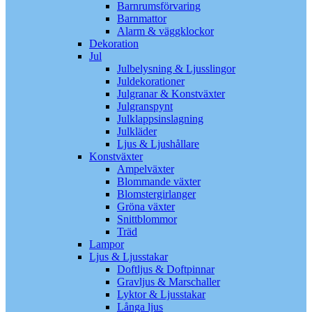
Barnrumsförvaring
Barnmattor
Alarm & väggklockor
Dekoration
Jul
Julbelysning & Ljusslingor
Juldekorationer
Julgranar & Konstväxter
Julgranspynt
Julklappsinslagning
Julkläder
Ljus & Ljushållare
Konstväxter
Ampelväxter
Blommande växter
Blomstergirlanger
Gröna växter
Snittblommor
Träd
Lampor
Ljus & Ljusstakar
Doftljus & Doftpinnar
Gravljus & Marschaller
Lyktor & Ljusstakar
Långa ljus