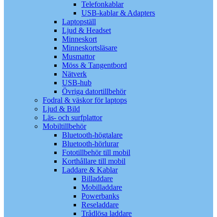
Telefonkablar
USB-kablar & Adapters
Laptopställ
Ljud & Headset
Minneskort
Minneskortsläsare
Musmattor
Möss & Tangentbord
Nätverk
USB-hub
Övriga datortillbehör
Fodral & väskor för laptops
Ljud & Bild
Läs- och surfplattor
Mobiltillbehör
Bluetooth-högtalare
Bluetooth-hörlurar
Fototillbehör till mobil
Korthållare till mobil
Laddare & Kablar
Billaddare
Mobilladdare
Powerbanks
Reseladdare
Trådlösa laddare