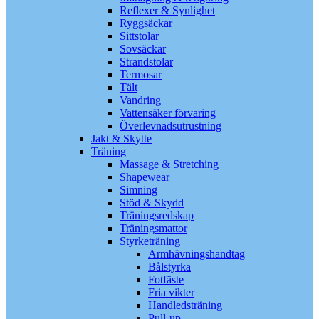
Reflexer & Synlighet
Ryggsäckar
Sittstolar
Sovsäckar
Strandstolar
Termosar
Tält
Vandring
Vattensäker förvaring
Överlevnadsutrustning
Jakt & Skytte
Träning
Massage & Stretching
Shapewear
Simning
Stöd & Skydd
Träningsredskap
Träningsmattor
Styrketräning
Armhävningshandtag
Bålstyrka
Fotfäste
Fria vikter
Handledsträning
Pull-up