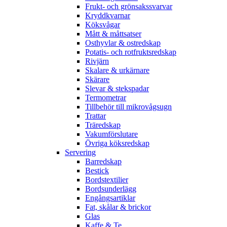
Frukt- och grönsakssvarvar
Kryddkvarnar
Köksvågar
Mått & måttsatser
Osthyvlar & ostredskap
Potatis- och rotfruktsredskap
Rivjärn
Skalare & urkärnare
Skärare
Slevar & stekspadar
Termometrar
Tillbehör till mikrovågsugn
Trattar
Träredskap
Vakumförslutare
Övriga köksredskap
Servering
Barredskap
Bestick
Bordstextilier
Bordsunderlägg
Engångsartiklar
Fat, skålar & brickor
Glas
Kaffe & Te