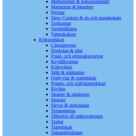
Matberedare & köksassistenter
Matmixrar & blenders
Pressar
Slow Cookers & ris-och pastakokare
Torkugnar
Varmhållning
Vattenkokare
Köksredskap
Citruspressar
Durkslag & silar
Frukt- och grönsakssvarvar
Kryddkvarnar
Köksvågar
Mått & måttsatser
Osthyvlar & ostredskap
Potatis- och rotfruktsredskap
Rivjärn
Skalare & urkärnare
Skärare
Slevar & stekspadar
Termometrar
Tillbehör till mikrovågsugn
Trattar
Träredskap
Vakumförslutare