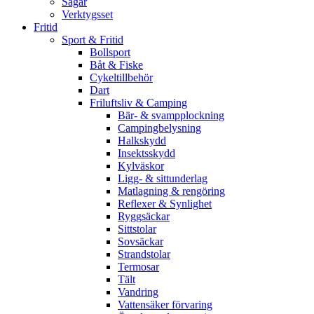
Sågar
Verktygsset
Fritid
Sport & Fritid
Bollsport
Båt & Fiske
Cykeltillbehör
Dart
Friluftsliv & Camping
Bär- & svampplockning
Campingbelysning
Halkskydd
Insektsskydd
Kylväskor
Ligg- & sittunderlag
Matlagning & rengöring
Reflexer & Synlighet
Ryggsäckar
Sittstolar
Sovsäckar
Strandstolar
Termosar
Tält
Vandring
Vattensäker förvaring