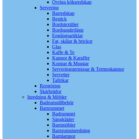
Övriga köksredskap
Servering
Barredskap
Bestick
Bordstextilier
Bordsunderlägg
Engångsartiklar
Fat, skålar & brickor
Glas
Kaffe & Te
Kannor & Karaffer
Koppar & Muggar
Serveringstermosar & Termoskannor
Servetter
Tallrikar
Rengöring
Skärbrädor
Inredning & Möbler
Badrumstillbehör
Barnrummet
Badrummet
Sängkläder
Barnmöbler
Barnrumsinredning
Barnlampor