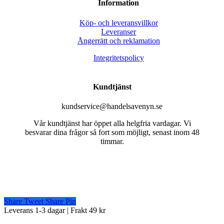
Information
Köp- och leveransvillkor
Leveranser
Ångerrätt och reklamation
Integritetspolicy
Kundtjänst
kundservice@handelsavenyn.se
Vår kundtjänst har öppet alla helgfria vardagar. Vi
besvarar dina frågor så fort som möjligt, senast inom 48
timmar.
Share
Tweet
Share
Pin
Close
Leverans 1-3 dagar | Frakt 49 kr
Menu