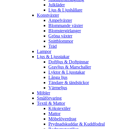
Julkläder
Ljus & Ljushållare
Konstväxter
Ampelväxter
Blommande växter
Blomstergirlanger
Gröna växter
Snittblommor
Träd
Lampor
Ljus & Ljusstakar
Doftljus & Doftpinnar
Gravljus & Marschaller
Lyktor & Ljusstakar
Långa ljus
Tändare & tändstickor
Värmeljus
Möbler
Småförvaring
Textil & Mattor
Kökstextiler
Mattor
Möbelöverdrag
Prydnadskuddar & Kuddfodral