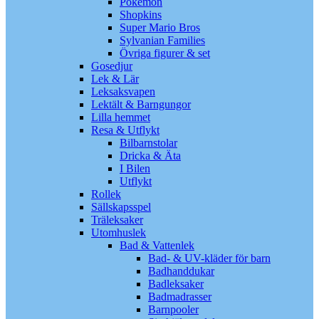
Pokémon
Shopkins
Super Mario Bros
Sylvanian Families
Övriga figurer & set
Gosedjur
Lek & Lär
Leksaksvapen
Lektält & Barngungor
Lilla hemmet
Resa & Utflykt
Bilbarnstolar
Dricka & Äta
I Bilen
Utflykt
Rollek
Sällskapsspel
Träleksaker
Utomhuslek
Bad & Vattenlek
Bad- & UV-kläder för barn
Badhanddukar
Badleksaker
Badmadrasser
Barnpooler