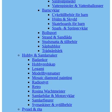
Simhjälpmedel
Vattenpistoler & Vattenballonger
Barncyklar
Cykeltillbehör för barn
Hjälm & Skydd
Skateboards för barn
Spark- & Springcyklar
Bollsport
Strand & Sandlåda
Studsmatta & tillbehör
Såpbubblor
Trädgårdslek
Hobby & Samlarsaker
Badankor
Hobbyredskap
Legami
Modellbyggsatser
Mosaic diamond painting
Radiostyrt
Retro
Rosina Wachtmeister
Samlarbilar & Motorcyklar
Samlarfigurer
Symaskiner & sytillbehör
Pyssel & rita