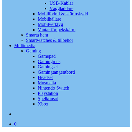
USB-Kablar
Väggladdare
Mobilfodral & skärmskydd
Mobilhållare
Mobilverktyg
Vantar för pekskärm
Smarta hem
Smartwatches & tillbehör
Multimedia
Gaming
Gamepad
Gamingmus
Gamingset
Gamingtangentbord
Headset
Musmatta
Nintendo Switch
Playstation
Spelkonsol
Xbox
search
0