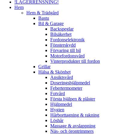
!LAGERRENSNING!
Hem
Hem & Trädgård
Bastu
Bil & Garage
Backspeglar
Bilsäkerhet
Fordonselektronik
Fönsterskydd
Förvaring till bil
Motorfordonsvård
Vinterprodukter till fordon
Grillar
Hälsa & Skönhet
Ansiktsvård
Doseringshjälpmedel
Febertermometer
Fotvård
Första hjälpen & plåster
Hjälpmedel
Hygien
Hårborttagning & rakning
Löshår
Massage & avslappning
Näs- och örontrimmers