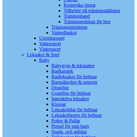
Romerska ringar
Tillbehör till träningsställning
Träningsband
Träningsredskap för ben
Träningsutrustning
Vattenflaskor
Utomhusspel
Vattensport
Vintersport
Leksaker & Spel
Baby
Babygym & lekmattor
Badkarslek
Badleksaker för bebisar
Barnsäkerhet & omsorg
Dragdjur
Gosedjur för bebisar
Interaktiva leksaker
Klossar
Leksaksbilar för bebisar
Leksaksfigurer för bebisar
Pottor & Pallar
Pussel för små barn
Spark- och gåbilar