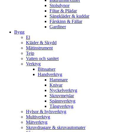
Badrumstextilier
Stolsdynor
Filtar & Plädar
Sängkläder & kuddar
Fårskinn & Fällar
Gardiner
Bygg
El
Kläder & Skydd
Mätinstrument
Tejp
Vatten och sanitet
Verktyg
Bitssatser
Handverktyg
Hammare
Knivar
Nyckelverktyg
Skruvmejslar
Spännverktyg
Tångverktyg
Hylsor & hylsverktyg
Multiverktyg
Mätverktyg
Skruvdragare & skruvautomater