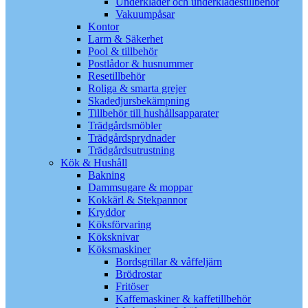
Underkläder och underklädestillbehör
Vakuumpåsar
Kontor
Larm & Säkerhet
Pool & tillbehör
Postlådor & husnummer
Resetillbehör
Roliga & smarta grejer
Skadedjursbekämpning
Tillbehör till hushållsapparater
Trädgårdsmöbler
Trädgårdsprydnader
Trädgårdsutrustning
Kök & Hushåll
Bakning
Dammsugare & moppar
Kokkärl & Stekpannor
Kryddor
Köksförvaring
Köksknivar
Köksmaskiner
Bordsgrillar & våffeljärn
Brödrostar
Fritöser
Kaffemaskiner & kaffetillbehör