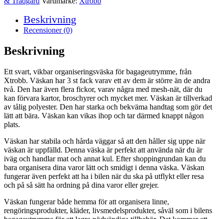
& Trädgård
Varumärke:
Xtrobb
Beskrivning
Recensioner (0)
Beskrivning
Ett svart, vikbar organiseringsväska för bagageutrymme, från
Xtrobb. Väskan har 3 st fack varav ett av dem är större än de andra
två. Den har även flera fickor, varav några med mesh-nät, där du
kan förvara kartor, broschyrer och mycket mer. Väskan är tillverkad
av tålig polyester. Den har starka och bekväma handtag som gör det
lätt att bära. Väskan kan vikas ihop och tar därmed knappt någon
plats.
Väskan har stabila och hårda väggar så att den håller sig uppe när
väskan är uppfälld. Denna väska är perfekt att använda när du är
iväg och handlar mat och annat kul. Efter shoppingrundan kan du
bara organisera dina varor lätt och smidigt i denna väska. Väskan
fungerar även perfekt att ha i bilen när du ska på utflykt eller resa
och på så sätt ha ordning på dina varor eller grejer.
Väskan fungerar både hemma för att organisera linne,
rengöringsprodukter, kläder, livsmedelsprodukter, såväl som i bilens