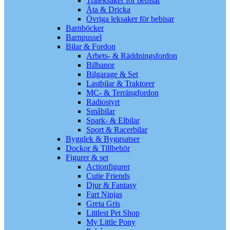
Träleksaker för bebisar
Äta & Dricka
Övriga leksaker för bebisar
Barnböcker
Barnpussel
Bilar & Fordon
Arbets- & Räddningsfordon
Bilbanor
Bilgarage & Set
Lastbilar & Traktorer
MC- & Terrängfordon
Radiostyrt
Småbilar
Spark- & Elbilar
Sport & Racerbilar
Bygglek & Byggsatser
Dockor & Tillbehör
Figurer & set
Actionfigurer
Cutie Friends
Djur & Fantasy
Fart Ninjas
Greta Gris
Littlest Pet Shop
My Little Pony