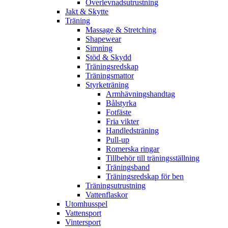
Överlevnadsutrustning
Jakt & Skytte
Träning
Massage & Stretching
Shapewear
Simning
Stöd & Skydd
Träningsredskap
Träningsmattor
Styrketräning
Armhävningshandtag
Bålstyrka
Fotfäste
Fria vikter
Handledsträning
Pull-up
Romerska ringar
Tillbehör till träningsställning
Träningsband
Träningsredskap för ben
Träningsutrustning
Vattenflaskor
Utomhusspel
Vattensport
Vintersport