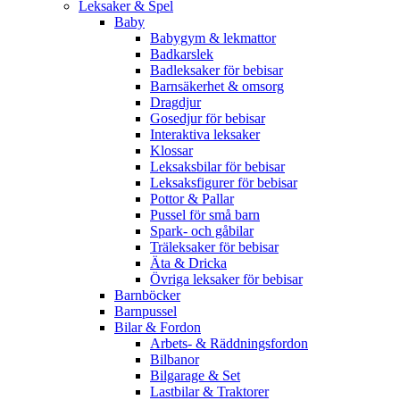
Leksaker & Spel
Baby
Babygym & lekmattor
Badkarslek
Badleksaker för bebisar
Barnsäkerhet & omsorg
Dragdjur
Gosedjur för bebisar
Interaktiva leksaker
Klossar
Leksaksbilar för bebisar
Leksaksfigurer för bebisar
Pottor & Pallar
Pussel för små barn
Spark- och gåbilar
Träleksaker för bebisar
Äta & Dricka
Övriga leksaker för bebisar
Barnböcker
Barnpussel
Bilar & Fordon
Arbets- & Räddningsfordon
Bilbanor
Bilgarage & Set
Lastbilar & Traktorer