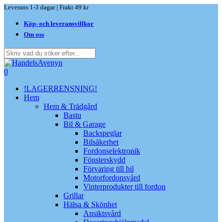
Skip
Leverans 1-3 dagar | Frakt 49 kr
to
Köp- och leveransvillkor
main
content
Om oss
Close
Search
search
0
Menu
!LAGERRENSNING!
Hem
Hem & Trädgård
Bastu
Bil & Garage
Backspeglar
Bilsäkerhet
Fordonselektronik
Fönsterskydd
Förvaring till bil
Motorfordonsvård
Vinterprodukter till fordon
Grillar
Hälsa & Skönhet
Ansiktsvård