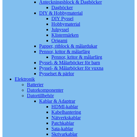
Anteckningsblock & Dagböcker
Dagböcker
DIY & Hobbymaterial
DIY Pyssel
Hobbymaterial
Julpyssel
Klistermärken
Origami
Papper, ritblock & målardukar
Pennor, kritor & målarfärg
Pennor, kritor & målarfärg
Pyssel- & Målarböcker för barn
Pyssel- & Målarböcker för vuxna
Pysselset & pärlor
Elektronik
Batterier
Datorkomponenter
Datortillbehör
Kablar & Adaptrar
HDMI-kablar
Kabelhantering
Nätverkskablar
Patchkablar
Sata-kablar
Skrivarkablar