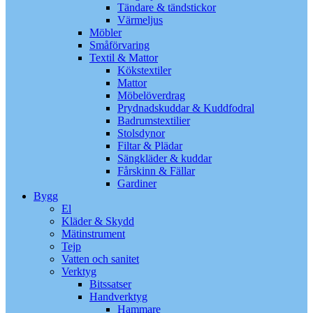
Tändare & tändstickor
Värmeljus
Möbler
Småförvaring
Textil & Mattor
Kökstextiler
Mattor
Möbelöverdrag
Prydnadskuddar & Kuddfodral
Badrumstextilier
Stolsdynor
Filtar & Plädar
Sängkläder & kuddar
Fårskinn & Fällar
Gardiner
Bygg
El
Kläder & Skydd
Mätinstrument
Tejp
Vatten och sanitet
Verktyg
Bitssatser
Handverktyg
Hammare