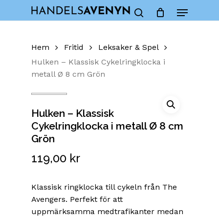
Skip
Menu
to
Close
Cart
search
Cart
main
content
Hem
Fritid
Leksaker & Spel
Hulken – Klassisk Cykelringklocka i
metall Ø 8 cm Grön
Hulken – Klassisk
Cykelringklocka i metall Ø 8 cm
Grön
119,00
kr
Klassisk ringklocka till cykeln från The
Avengers. Perfekt för att
uppmärksamma medtrafikanter medan