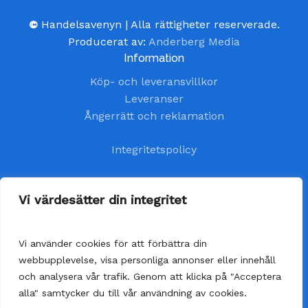
©
Handelsavenyn | Alla rättigheter reserverade.
Producerat av:
Anderberg Media
Information
Köp- och leveransvillkor
Leveranser
Ångerrätt och reklamation
Integritetspolicy
Kundtjänst
Vi värdesätter din integritet
kundservice@handelsavenyn.se
Vi använder cookies för att förbättra din
Vår kundtjänst har öppet alla helgfria vardagar.
webbupplevelse, visa personliga annonser eller innehåll
Vi besvarar dina frågor så fort som möjligt,
och analysera vår trafik. Genom att klicka på "Acceptera
senast inom 48 timmar.
alla" samtycker du till vår användning av cookies.