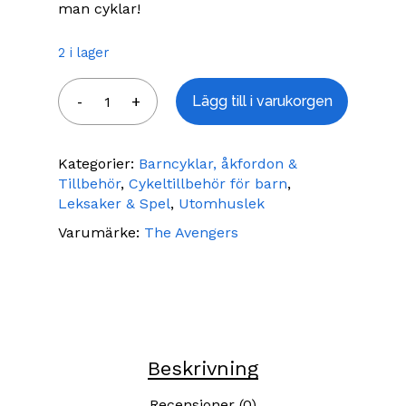
man cyklar!
2 i lager
Lägg till i varukorgen
Kategorier:
Barncyklar, åkfordon &
Tillbehör
,
Cykeltillbehör för barn
,
Leksaker & Spel
,
Utomhuslek
Varumärke:
The Avengers
Beskrivning
Recensioner (0)