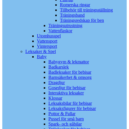
Romerska ringar
Tillbehör till träningsställning
Träningsband
Träningsredskap för ben
Träningsutrustning
Vattenflaskor
Utomhusspel
Vattensport
Vintersport
Leksaker & Spel
Baby
Babygym & lekmattor
Badkarslek
Badleksaker för bebisar
Barnsäkerhet & omsorg
Dragdjur
Gosedjur för bebisar
Interaktiva leksaker
Klossar
Leksaksbilar för bebisar
Leksaksfigurer för bebisar
Pottor & Pallar
Pussel för små barn
Spark- och gåbilar