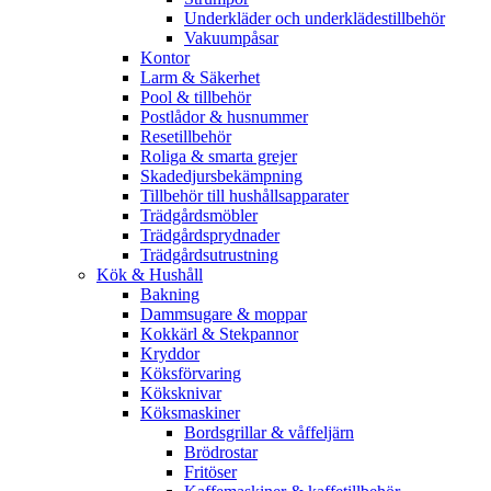
Underkläder och underklädestillbehör
Vakuumpåsar
Kontor
Larm & Säkerhet
Pool & tillbehör
Postlådor & husnummer
Resetillbehör
Roliga & smarta grejer
Skadedjursbekämpning
Tillbehör till hushållsapparater
Trädgårdsmöbler
Trädgårdsprydnader
Trädgårdsutrustning
Kök & Hushåll
Bakning
Dammsugare & moppar
Kokkärl & Stekpannor
Kryddor
Köksförvaring
Köksknivar
Köksmaskiner
Bordsgrillar & våffeljärn
Brödrostar
Fritöser