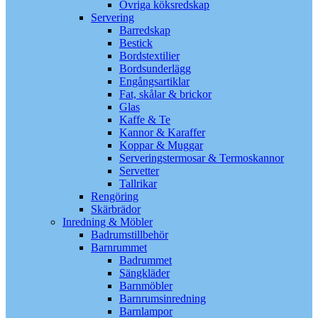
Övriga köksredskap
Servering
Barredskap
Bestick
Bordstextilier
Bordsunderlägg
Engångsartiklar
Fat, skålar & brickor
Glas
Kaffe & Te
Kannor & Karaffer
Koppar & Muggar
Serveringstermosar & Termoskannor
Servetter
Tallrikar
Rengöring
Skärbrädor
Inredning & Möbler
Badrumstillbehör
Barnrummet
Badrummet
Sängkläder
Barnmöbler
Barnrumsinredning
Barnlampor