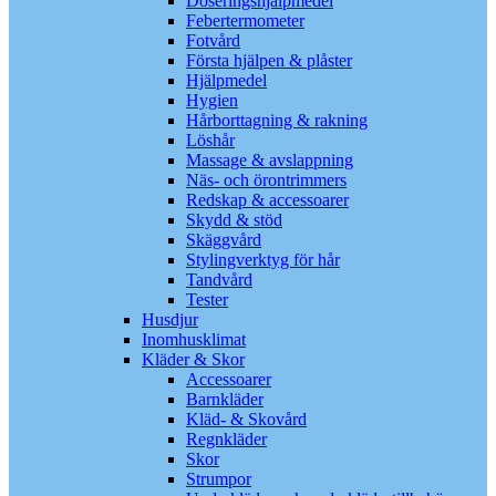
Doseringshjälpmedel
Febertermometer
Fotvård
Första hjälpen & plåster
Hjälpmedel
Hygien
Hårborttagning & rakning
Löshår
Massage & avslappning
Näs- och örontrimmers
Redskap & accessoarer
Skydd & stöd
Skäggvård
Stylingverktyg för hår
Tandvård
Tester
Husdjur
Inomhusklimat
Kläder & Skor
Accessoarer
Barnkläder
Kläd- & Skovård
Regnkläder
Skor
Strumpor