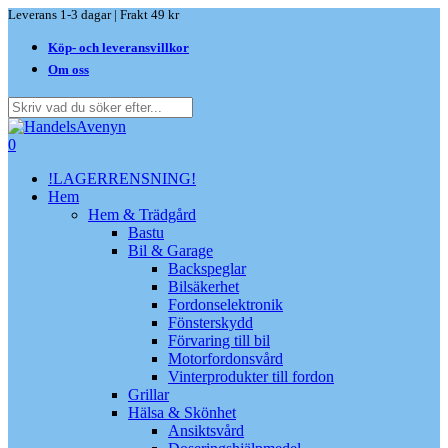
Skip
Leverans 1-3 dagar | Frakt 49 kr
to
Köp- och leveransvillkor
main
content
Om oss
Close
Search
search
0
Menu
!LAGERRENSNING!
Hem
Hem & Trädgård
Bastu
Bil & Garage
Backspeglar
Bilsäkerhet
Fordonselektronik
Fönsterskydd
Förvaring till bil
Motorfordonsvård
Vinterprodukter till fordon
Grillar
Hälsa & Skönhet
Ansiktsvård