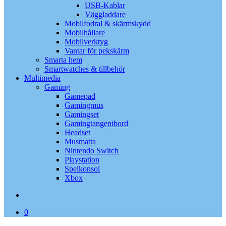
USB-Kablar
Väggladdare
Mobilfodral & skärmskydd
Mobilhållare
Mobilverktyg
Vantar för pekskärm
Smarta hem
Smartwatches & tillbehör
Multimedia
Gaming
Gamepad
Gamingmus
Gamingset
Gamingtangentbord
Headset
Musmatta
Nintendo Switch
Playstation
Spelkonsol
Xbox
search
0