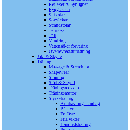
Reflexer & Synlighet
Ryggsäckar
Sittstolar
Sovsäckar
Strandstolar
Termosar
Tält
Vandring
Vattensäker förvaring
Överlevnadsutrustning
Jakt & Skytte
Träning
Massage & Stretching
Shapewear
Simning
Stöd & Skydd
Träningsredskap
Träningsmattor
Styrketräning
Armhävningshandtag
Bålstyrka
Fotfäste
Fria vikter
Handledsträning
Pull-up