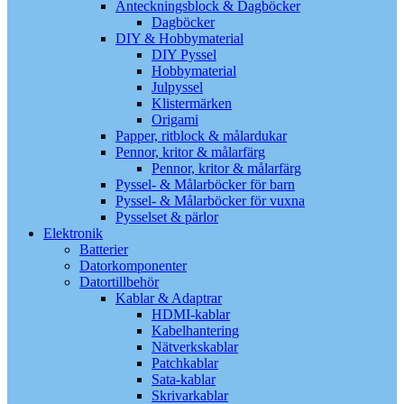
Anteckningsblock & Dagböcker
Dagböcker
DIY & Hobbymaterial
DIY Pyssel
Hobbymaterial
Julpyssel
Klistermärken
Origami
Papper, ritblock & målardukar
Pennor, kritor & målarfärg
Pennor, kritor & målarfärg
Pyssel- & Målarböcker för barn
Pyssel- & Målarböcker för vuxna
Pysselset & pärlor
Elektronik
Batterier
Datorkomponenter
Datortillbehör
Kablar & Adaptrar
HDMI-kablar
Kabelhantering
Nätverkskablar
Patchkablar
Sata-kablar
Skrivarkablar