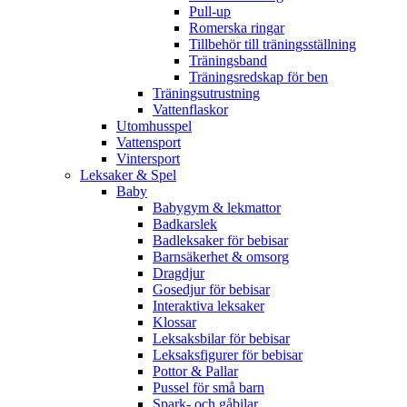
Pull-up
Romerska ringar
Tillbehör till träningsställning
Träningsband
Träningsredskap för ben
Träningsutrustning
Vattenflaskor
Utomhusspel
Vattensport
Vintersport
Leksaker & Spel
Baby
Babygym & lekmattor
Badkarslek
Badleksaker för bebisar
Barnsäkerhet & omsorg
Dragdjur
Gosedjur för bebisar
Interaktiva leksaker
Klossar
Leksaksbilar för bebisar
Leksaksfigurer för bebisar
Pottor & Pallar
Pussel för små barn
Spark- och gåbilar