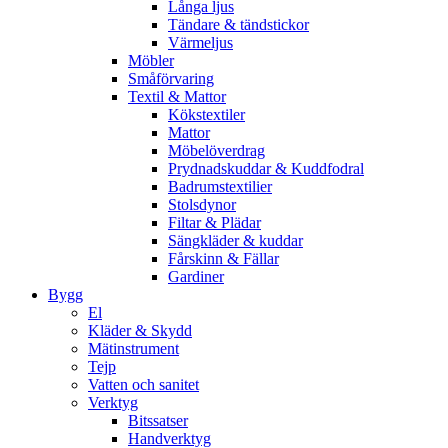
Långa ljus
Tändare & tändstickor
Värmeljus
Möbler
Småförvaring
Textil & Mattor
Kökstextiler
Mattor
Möbelöverdrag
Prydnadskuddar & Kuddfodral
Badrumstextilier
Stolsdynor
Filtar & Plädar
Sängkläder & kuddar
Fårskinn & Fällar
Gardiner
Bygg
El
Kläder & Skydd
Mätinstrument
Tejp
Vatten och sanitet
Verktyg
Bitssatser
Handverktyg