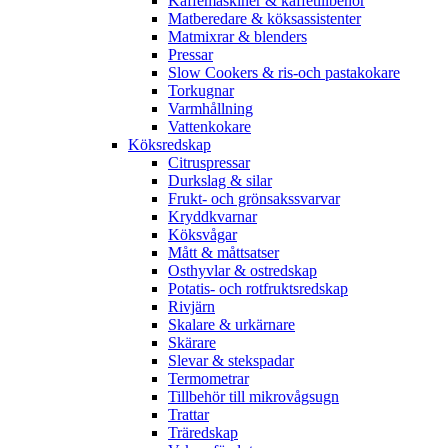
Kaffemaskiner & kaffetillbehör
Matberedare & köksassistenter
Matmixrar & blenders
Pressar
Slow Cookers & ris-och pastakokare
Torkugnar
Varmhållning
Vattenkokare
Köksredskap
Citruspressar
Durkslag & silar
Frukt- och grönsakssvarvar
Kryddkvarnar
Köksvågar
Mått & måttsatser
Osthyvlar & ostredskap
Potatis- och rotfruktsredskap
Rivjärn
Skalare & urkärnare
Skärare
Slevar & stekspadar
Termometrar
Tillbehör till mikrovågsugn
Trattar
Träredskap