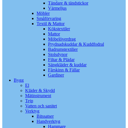
Tändare & tändstickor
Värmeljus
Möbler
Småförvaring
Textil & Mattor
Kökstextiler
Mattor
Möbelöverdrag
Prydnadskuddar & Kuddfodral
Badrumstextilier
Stolsdynor
Filtar & Plädar
Sängkläder & kuddar
Fårskinn & Fällar
Gardiner
Bygg
El
Kläder & Skydd
Mätinstrument
Tejp
Vatten och sanitet
Verktyg
Bitssatser
Handverktyg
Hammare