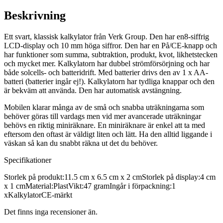
Beskrivning
Ett svart, klassisk kalkylator från Verk Group. Den har en8-siffrig
LCD-display och 10 mm höga siffror. Den har en På/CE-knapp och
har funktioner som summa, subtraktion, produkt, kvot, likhetstecken
och mycket mer. Kalkylatorn har dubbel strömförsörjning och har
både solcells- och batteridrift. Med batterier drivs den av 1 x AA-
batteri (batterier ingår ej!). Kalkylatorn har tydliga knappar och den
är bekväm att använda. Den har automatisk avstängning.
Mobilen klarar många av de små och snabba uträkningarna som
behöver göras till vardags men vid mer avancerade uträkningar
behövs en riktig miniräknare. En miniräknare är enkel att ta med
eftersom den oftast är väldigt liten och lätt. Ha den alltid liggande i
väskan så kan du snabbt räkna ut det du behöver.
Specifikationer
Storlek på produkt:11.5 cm x 6.5 cm x 2 cmStorlek på display:4 cm
x 1 cmMaterial:PlastVikt:47 gramIngår i förpackning:1
xKalkylatorCE-märkt
Det finns inga recensioner än.