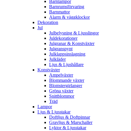
Barnlampor
Barnrumsförvaring
Barnmattor
Alarm & väggklockor
Dekoration
Jul
Julbelysning & Ljusslingor
Juldekorationer
Julgranar & Konstväxter
Julgranspynt
Julklappsinslagning
Julkläder
Ljus & Ljushållare
Konstväxter
Ampelväxter
Blommande växter
Blomstergirlanger
Gröna växter
Snittblommor
Träd
Lampor
Ljus & Ljusstakar
Doftljus & Doftpinnar
Gravljus & Marschaller
Lyktor & Ljusstakar