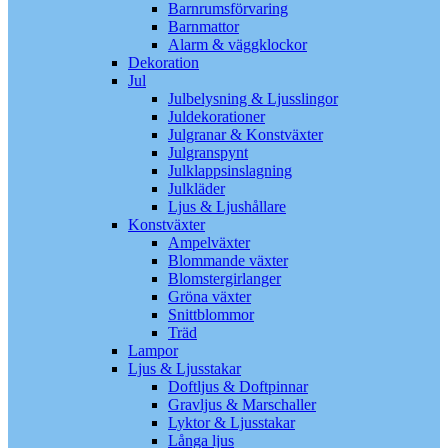
Barnrumsförvaring
Barnmattor
Alarm & väggklockor
Dekoration
Jul
Julbelysning & Ljusslingor
Juldekorationer
Julgranar & Konstväxter
Julgranspynt
Julklappsinslagning
Julkläder
Ljus & Ljushållare
Konstväxter
Ampelväxter
Blommande växter
Blomstergirlanger
Gröna växter
Snittblommor
Träd
Lampor
Ljus & Ljusstakar
Doftljus & Doftpinnar
Gravljus & Marschaller
Lyktor & Ljusstakar
Långa ljus