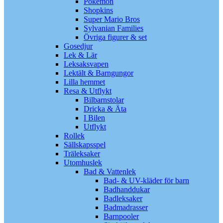
Pokémon
Shopkins
Super Mario Bros
Sylvanian Families
Övriga figurer & set
Gosedjur
Lek & Lär
Leksaksvapen
Lektält & Barngungor
Lilla hemmet
Resa & Utflykt
Bilbarnstolar
Dricka & Äta
I Bilen
Utflykt
Rollek
Sällskapsspel
Träleksaker
Utomhuslek
Bad & Vattenlek
Bad- & UV-kläder för barn
Badhanddukar
Badleksaker
Badmadrasser
Barnpooler