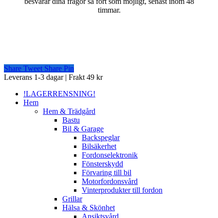
besvarar dina frågor så fort som möjligt, senast inom 48
timmar.
Share
Tweet
Share
Pin
Close
Leverans 1-3 dagar | Frakt 49 kr
Menu
!LAGERRENSNING!
Hem
Hem & Trädgård
Bastu
Bil & Garage
Backspeglar
Bilsäkerhet
Fordonselektronik
Fönsterskydd
Förvaring till bil
Motorfordonsvård
Vinterprodukter till fordon
Grillar
Hälsa & Skönhet
Ansiktsvård