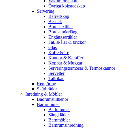
Vakumförslutare
Övriga köksredskap
Servering
Barredskap
Bestick
Bordstextilier
Bordsunderlägg
Engångsartiklar
Fat, skålar & brickor
Glas
Kaffe & Te
Kannor & Karaffer
Koppar & Muggar
Serveringstermosar & Termoskannor
Servetter
Tallrikar
Rengöring
Skärbrädor
Inredning & Möbler
Badrumstillbehör
Barnrummet
Badrummet
Sängkläder
Barnmöbler
Barnrumsinredning