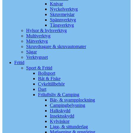
Knivar
Nyckelverktyg
Skruvmejslar
Spännverktyg
Tångverktyg
Hylsor & hylsverktyg
Multiverktyg
Mätverktyg
Skruvdragare & skruvautomater
Sågar
Verktygsset
Fritid
Sport & Fritid
Bollsport
Båt & Fiske
Cykeltillbehör
Dart
Friluftsliv & Camping
Bär- & svampplockning
Campingbelysning
Halkskydd
Insektsskydd
Kylväskor
Ligg- & sittunderlag
Matlagning & rengöring