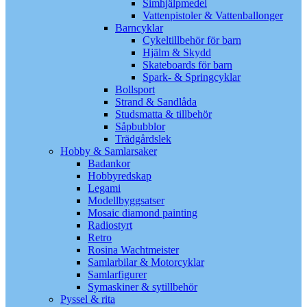
Simhjälpmedel
Vattenpistoler & Vattenballonger
Barncyklar
Cykeltillbehör för barn
Hjälm & Skydd
Skateboards för barn
Spark- & Springcyklar
Bollsport
Strand & Sandlåda
Studsmatta & tillbehör
Såpbubblor
Trädgårdslek
Hobby & Samlarsaker
Badankor
Hobbyredskap
Legami
Modellbyggsatser
Mosaic diamond painting
Radiostyrt
Retro
Rosina Wachtmeister
Samlarbilar & Motorcyklar
Samlarfigurer
Symaskiner & sytillbehör
Pyssel & rita