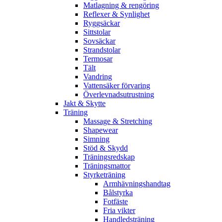
Matlagning & rengöring
Reflexer & Synlighet
Ryggsäckar
Sittstolar
Sovsäckar
Strandstolar
Termosar
Tält
Vandring
Vattensäker förvaring
Överlevnadsutrustning
Jakt & Skytte
Träning
Massage & Stretching
Shapewear
Simning
Stöd & Skydd
Träningsredskap
Träningsmattor
Styrketräning
Armhävningshandtag
Bålstyrka
Fotfäste
Fria vikter
Handledsträning