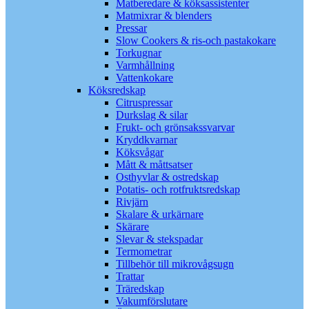
Matberedare & köksassistenter
Matmixrar & blenders
Pressar
Slow Cookers & ris-och pastakokare
Torkugnar
Varmhållning
Vattenkokare
Köksredskap
Citruspressar
Durkslag & silar
Frukt- och grönsakssvarvar
Kryddkvarnar
Köksvågar
Mått & måttsatser
Osthyvlar & ostredskap
Potatis- och rotfruktsredskap
Rivjärn
Skalare & urkärnare
Skärare
Slevar & stekspadar
Termometrar
Tillbehör till mikrovågsugn
Trattar
Träredskap
Vakumförslutare