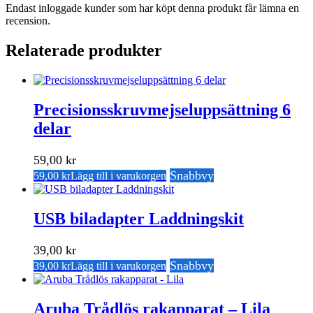
Endast inloggade kunder som har köpt denna produkt får lämna en
recension.
Relaterade produkter
Precisionsskruvmejseluppsättning 6
delar
59,00
kr
Snabbvy
59,00
kr
Lägg till i varukorgen
USB biladapter Laddningskit
39,00
kr
Snabbvy
39,00
kr
Lägg till i varukorgen
Aruba Trådlös rakapparat – Lila