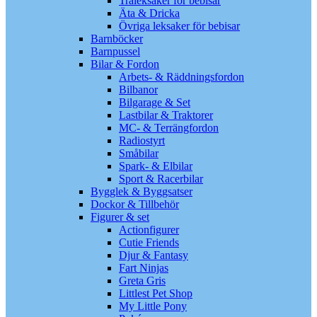
Träleksaker för bebisar
Äta & Dricka
Övriga leksaker för bebisar
Barnböcker
Barnpussel
Bilar & Fordon
Arbets- & Räddningsfordon
Bilbanor
Bilgarage & Set
Lastbilar & Traktorer
MC- & Terrängfordon
Radiostyrt
Småbilar
Spark- & Elbilar
Sport & Racerbilar
Bygglek & Byggsatser
Dockor & Tillbehör
Figurer & set
Actionfigurer
Cutie Friends
Djur & Fantasy
Fart Ninjas
Greta Gris
Littlest Pet Shop
My Little Pony