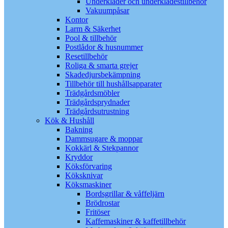
Underkläder och underklädestillbehör
Vakuumpåsar
Kontor
Larm & Säkerhet
Pool & tillbehör
Postlådor & husnummer
Resetillbehör
Roliga & smarta grejer
Skadedjursbekämpning
Tillbehör till hushållsapparater
Trädgårdsmöbler
Trädgårdsprydnader
Trädgårdsutrustning
Kök & Hushåll
Bakning
Dammsugare & moppar
Kokkärl & Stekpannor
Kryddor
Köksförvaring
Köksknivar
Köksmaskiner
Bordsgrillar & våffeljärn
Brödrostar
Fritöser
Kaffemaskiner & kaffetillbehör