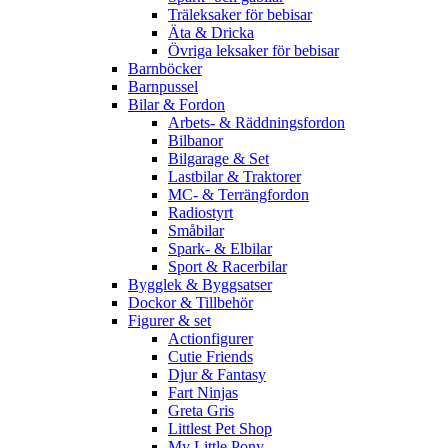
Träleksaker för bebisar
Äta & Dricka
Övriga leksaker för bebisar
Barnböcker
Barnpussel
Bilar & Fordon
Arbets- & Räddningsfordon
Bilbanor
Bilgarage & Set
Lastbilar & Traktorer
MC- & Terrängfordon
Radiostyrt
Småbilar
Spark- & Elbilar
Sport & Racerbilar
Bygglek & Byggsatser
Dockor & Tillbehör
Figurer & set
Actionfigurer
Cutie Friends
Djur & Fantasy
Fart Ninjas
Greta Gris
Littlest Pet Shop
My Little Pony