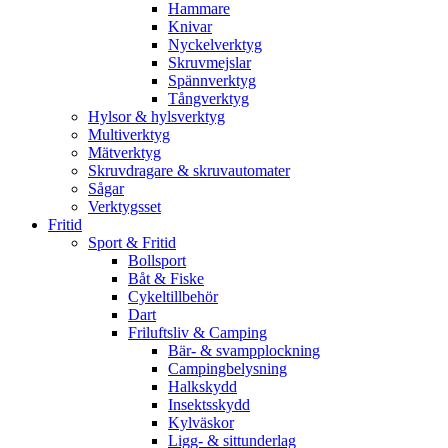
Hammare
Knivar
Nyckelverktyg
Skruvmejslar
Spännverktyg
Tångverktyg
Hylsor & hylsverktyg
Multiverktyg
Mätverktyg
Skruvdragare & skruvautomater
Sågar
Verktygsset
Fritid
Sport & Fritid
Bollsport
Båt & Fiske
Cykeltillbehör
Dart
Friluftsliv & Camping
Bär- & svampplockning
Campingbelysning
Halkskydd
Insektsskydd
Kylväskor
Ligg- & sittunderlag