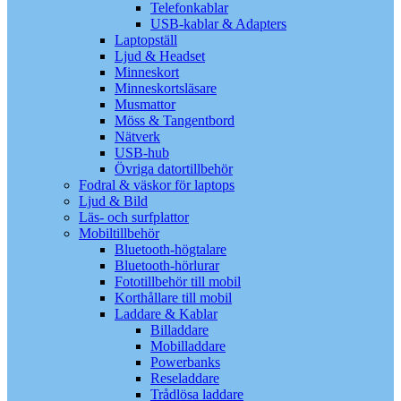
Telefonkablar
USB-kablar & Adapters
Laptopställ
Ljud & Headset
Minneskort
Minneskortsläsare
Musmattor
Möss & Tangentbord
Nätverk
USB-hub
Övriga datortillbehör
Fodral & väskor för laptops
Ljud & Bild
Läs- och surfplattor
Mobiltillbehör
Bluetooth-högtalare
Bluetooth-hörlurar
Fototillbehör till mobil
Korthållare till mobil
Laddare & Kablar
Billaddare
Mobilladdare
Powerbanks
Reseladdare
Trådlösa laddare