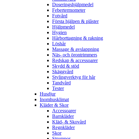
Doseringshjälpmedel
Febertermometer
Fotvård
Första hjälpen & plåster
Hjälpmedel
Hygien
Hårborttagning & rakning
Löshår
Massage & avslappning
Näs- och örontrimmers
Redskap & accessoarer
Skydd & stöd
Skäggvård
Stylingverktyg för hår
Tandvård
Tester
Husdjur
Inomhusklimat
Kläder & Skor
Accessoarer
Barnkläder
Kläd- & Skovård
Regnkläder
Skor
Strumpor