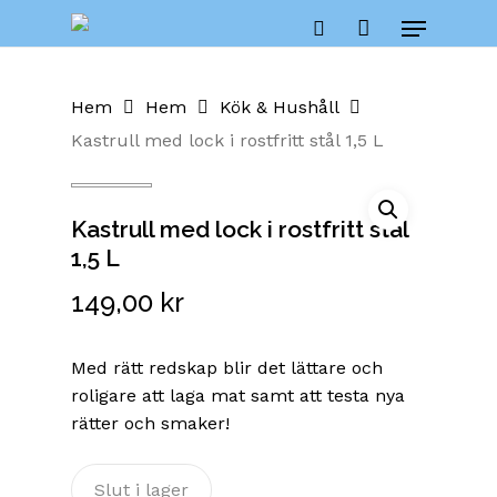
Skip
Menu
to
Close
Cart
search
Cart
main
content
Hem
Hem
Kök & Hushåll
Kastrull med lock i rostfritt stål 1,5 L
Kastrull med lock i rostfritt stål
1,5 L
149,00
kr
Med rätt redskap blir det lättare och
roligare att laga mat samt att testa nya
rätter och smaker!
Slut i lager