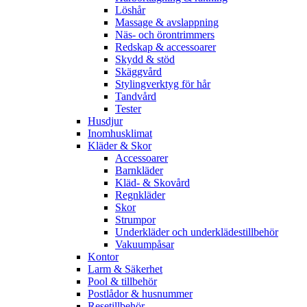
Löshår
Massage & avslappning
Näs- och örontrimmers
Redskap & accessoarer
Skydd & stöd
Skäggvård
Stylingverktyg för hår
Tandvård
Tester
Husdjur
Inomhusklimat
Kläder & Skor
Accessoarer
Barnkläder
Kläd- & Skovård
Regnkläder
Skor
Strumpor
Underkläder och underklädestillbehör
Vakuumpåsar
Kontor
Larm & Säkerhet
Pool & tillbehör
Postlådor & husnummer
Resetillbehör