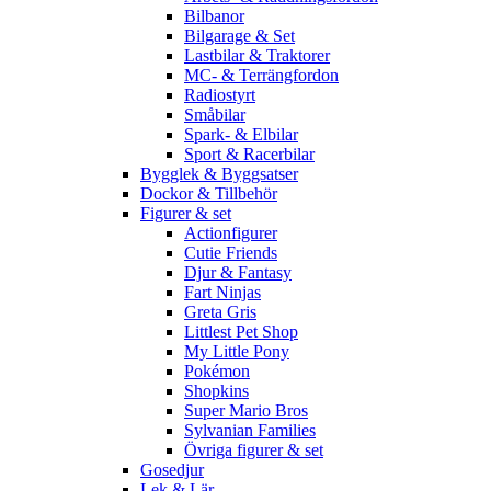
Bilbanor
Bilgarage & Set
Lastbilar & Traktorer
MC- & Terrängfordon
Radiostyrt
Småbilar
Spark- & Elbilar
Sport & Racerbilar
Bygglek & Byggsatser
Dockor & Tillbehör
Figurer & set
Actionfigurer
Cutie Friends
Djur & Fantasy
Fart Ninjas
Greta Gris
Littlest Pet Shop
My Little Pony
Pokémon
Shopkins
Super Mario Bros
Sylvanian Families
Övriga figurer & set
Gosedjur
Lek & Lär