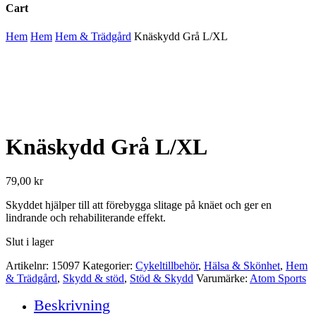
Cart
Close
Hem
Hem
Hem & Trädgård
Knäskydd Grå L/XL
Cart
Knäskydd Grå L/XL
79,00
kr
Skyddet hjälper till att förebygga slitage på knäet och ger en
lindrande och rehabiliterande effekt.
Slut i lager
Artikelnr:
15097
Kategorier:
Cykeltillbehör
,
Hälsa & Skönhet
,
Hem
& Trädgård
,
Skydd & stöd
,
Stöd & Skydd
Varumärke:
Atom Sports
Beskrivning