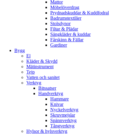
Mattor
Möbelöverdrag
Prydnadskuddar & Kuddfodral
Badrumstextilier
Stolsdynor
Filtar & Plädar
Sängkläder & kuddar
Fårskinn & Fällar
Gardiner
Bygg
El
Kläder & Skydd
Mätinstrument
Tejp
Vatten och sanitet
Verktyg
Bitssatser
Handverktyg
Hammare
Knivar
Nyckelverktyg
Skruvmejslar
Spännverktyg
Tångverktyg
Hylsor & hylsverktyg