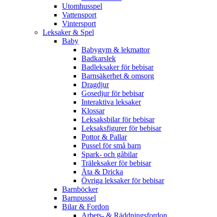
Utomhusspel
Vattensport
Vintersport
Leksaker & Spel
Baby
Babygym & lekmattor
Badkarslek
Badleksaker för bebisar
Barnsäkerhet & omsorg
Dragdjur
Gosedjur för bebisar
Interaktiva leksaker
Klossar
Leksaksbilar för bebisar
Leksaksfigurer för bebisar
Pottor & Pallar
Pussel för små barn
Spark- och gåbilar
Träleksaker för bebisar
Äta & Dricka
Övriga leksaker för bebisar
Barnböcker
Barnpussel
Bilar & Fordon
Arbets- & Räddningsfordon