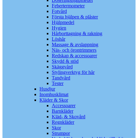
Doseringshjälpmedel
Febertermometer
Fotvård
Första hjälpen & plåster
Hjälpmedel
Hygien
Hårborttagning & rakning
Löshår
Massage & avslappning
Näs- och örontrimmers
Redskap & accessoarer
Skydd & stöd
Skäggvård
Stylingverktyg för hår
Tandvård
Tester
Husdjur
Inomhusklimat
Kläder & Skor
Accessoarer
Barnkläder
Kläd- & Skovård
Regnkläder
Skor
Strumpor