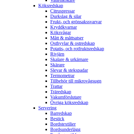
Vattenkokare
Köksredskap
Citruspressar
Durkslag & silar
Frukt- och grönsakssvarvar
Kryddkvarnar
Köksvågar
Mått & måttsatser
Osthyvlar & ostredskap
Potatis- och rotfruktsredskap
Rivjärn
Skalare & urkärnare
Skärare
Slevar & stekspadar
Termometrar
Tillbehör till mikrovågsugn
Trattar
Träredskap
Vakumförslutare
Övriga köksredskap
Servering
Barredskap
Bestick
Bordstextilier
Bordsunderlägg