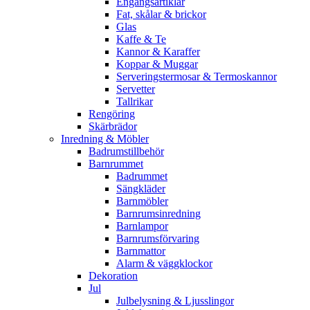
Engångsartiklar
Fat, skålar & brickor
Glas
Kaffe & Te
Kannor & Karaffer
Koppar & Muggar
Serveringstermosar & Termoskannor
Servetter
Tallrikar
Rengöring
Skärbrädor
Inredning & Möbler
Badrumstillbehör
Barnrummet
Badrummet
Sängkläder
Barnmöbler
Barnrumsinredning
Barnlampor
Barnrumsförvaring
Barnmattor
Alarm & väggklockor
Dekoration
Jul
Julbelysning & Ljusslingor