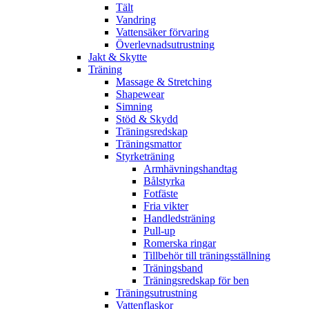
Tält
Vandring
Vattensäker förvaring
Överlevnadsutrustning
Jakt & Skytte
Träning
Massage & Stretching
Shapewear
Simning
Stöd & Skydd
Träningsredskap
Träningsmattor
Styrketräning
Armhävningshandtag
Bålstyrka
Fotfäste
Fria vikter
Handledsträning
Pull-up
Romerska ringar
Tillbehör till träningsställning
Träningsband
Träningsredskap för ben
Träningsutrustning
Vattenflaskor