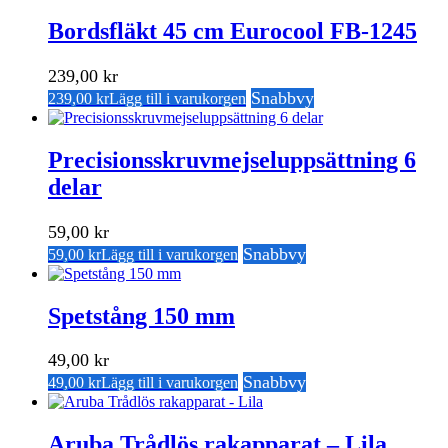
Bordsfläkt 45 cm Eurocool FB-1245
239,00
kr
Snabbvy
239,00
kr
Lägg till i varukorgen
Precisionsskruvmejseluppsättning 6
delar
59,00
kr
Snabbvy
59,00
kr
Lägg till i varukorgen
Spetstång 150 mm
49,00
kr
Snabbvy
49,00
kr
Lägg till i varukorgen
Aruba Trådlös rakapparat – Lila