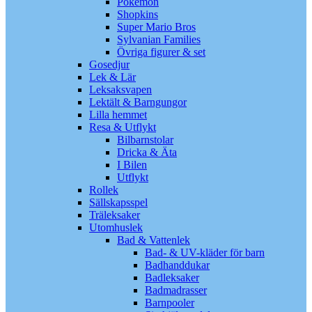
Pokémon
Shopkins
Super Mario Bros
Sylvanian Families
Övriga figurer & set
Gosedjur
Lek & Lär
Leksaksvapen
Lektält & Barngungor
Lilla hemmet
Resa & Utflykt
Bilbarnstolar
Dricka & Äta
I Bilen
Utflykt
Rollek
Sällskapsspel
Träleksaker
Utomhuslek
Bad & Vattenlek
Bad- & UV-kläder för barn
Badhanddukar
Badleksaker
Badmadrasser
Barnpooler