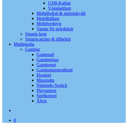
USB-Kablar
Väggladdare
Mobilfodral & skärmskydd
Mobilhållare
Mobilverktyg
Vantar för pekskärm
Smarta hem
Smartwatches & tillbehör
Multimedia
Gaming
Gamepad
Gamingmus
Gamingset
Gamingtangentbord
Headset
Musmatta
Nintendo Switch
Playstation
Spelkonsol
Xbox
search
0