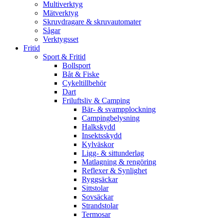
Multiverktyg
Mätverktyg
Skruvdragare & skruvautomater
Sågar
Verktygsset
Fritid
Sport & Fritid
Bollsport
Båt & Fiske
Cykeltillbehör
Dart
Friluftsliv & Camping
Bär- & svampplockning
Campingbelysning
Halkskydd
Insektsskydd
Kylväskor
Ligg- & sittunderlag
Matlagning & rengöring
Reflexer & Synlighet
Ryggsäckar
Sittstolar
Sovsäckar
Strandstolar
Termosar