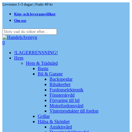
Skip
Leverans 1-3 dagar | Frakt 49 kr
to
Köp- och leveransvillkor
main
content
Om oss
Close
Search
search
0
Menu
!LAGERRENSNING!
Hem
Hem & Trädgård
Bastu
Bil & Garage
Backspeglar
Bilsäkerhet
Fordonselektronik
Fönsterskydd
Förvaring till bil
Motorfordonsvård
Vinterprodukter till fordon
Grillar
Hälsa & Skönhet
Ansiktsvård