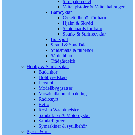
Simhjälpmedel
Vattenpistoler & Vattenballonger
Barncyklar
Cykeltillbehör för barn
Hjälm & Skydd
Skateboards för barn
Spark- & Springcyklar
Bollsport
Strand & Sandlåda
Studsmatta & tillbehör
Såpbubblor
Trädgårdslek
Hobby & Samlarsaker
Badankor
Hobbyredskap
Legami
Modellbyggsatser
Mosaic diamond painting
Radiostyrt
Retro
Rosina Wachtmeister
Samlarbilar & Motorcyklar
Samlarfigurer
Symaskiner & sytillbehör
Pyssel & rita