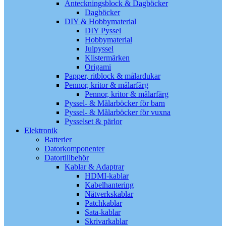
Anteckningsblock & Dagböcker
Dagböcker
DIY & Hobbymaterial
DIY Pyssel
Hobbymaterial
Julpyssel
Klistermärken
Origami
Papper, ritblock & målardukar
Pennor, kritor & målarfärg
Pennor, kritor & målarfärg
Pyssel- & Målarböcker för barn
Pyssel- & Målarböcker för vuxna
Pysselset & pärlor
Elektronik
Batterier
Datorkomponenter
Datortillbehör
Kablar & Adaptrar
HDMI-kablar
Kabelhantering
Nätverkskablar
Patchkablar
Sata-kablar
Skrivarkablar