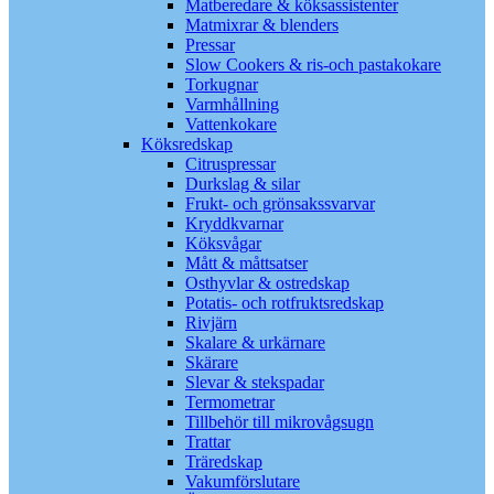
Matberedare & köksassistenter
Matmixrar & blenders
Pressar
Slow Cookers & ris-och pastakokare
Torkugnar
Varmhållning
Vattenkokare
Köksredskap
Citruspressar
Durkslag & silar
Frukt- och grönsakssvarvar
Kryddkvarnar
Köksvågar
Mått & måttsatser
Osthyvlar & ostredskap
Potatis- och rotfruktsredskap
Rivjärn
Skalare & urkärnare
Skärare
Slevar & stekspadar
Termometrar
Tillbehör till mikrovågsugn
Trattar
Träredskap
Vakumförslutare