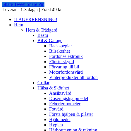
Share
Tweet
Share
Pin
Close
Leverans 1-3 dagar | Frakt 49 kr
Menu
!LAGERRENSNING!
Hem
Hem & Trädgård
Bastu
Bil & Garage
Backspeglar
Bilsäkerhet
Fordonselektronik
Fönsterskydd
Förvaring till bil
Motorfordonsvård
Vinterprodukter till fordon
Grillar
Hälsa & Skönhet
Ansiktsvård
Doseringshjälpmedel
Febertermometer
Fotvård
Första hjälpen & plåster
Hjälpmedel
Hygien
Hårborttagning & rakning