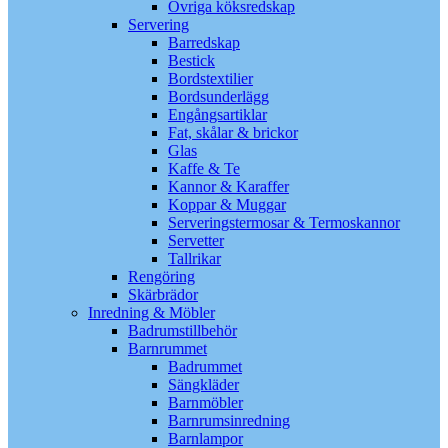
Övriga köksredskap
Servering
Barredskap
Bestick
Bordstextilier
Bordsunderlägg
Engångsartiklar
Fat, skålar & brickor
Glas
Kaffe & Te
Kannor & Karaffer
Koppar & Muggar
Serveringstermosar & Termoskannor
Servetter
Tallrikar
Rengöring
Skärbrädor
Inredning & Möbler
Badrumstillbehör
Barnrummet
Badrummet
Sängkläder
Barnmöbler
Barnrumsinredning
Barnlampor