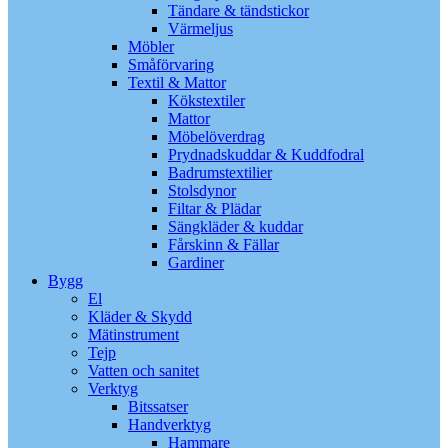
Tändare & tändstickor
Värmeljus
Möbler
Småförvaring
Textil & Mattor
Kökstextiler
Mattor
Möbelöverdrag
Prydnadskuddar & Kuddfodral
Badrumstextilier
Stolsdynor
Filtar & Plädar
Sängkläder & kuddar
Fårskinn & Fällar
Gardiner
Bygg
El
Kläder & Skydd
Mätinstrument
Tejp
Vatten och sanitet
Verktyg
Bitssatser
Handverktyg
Hammare