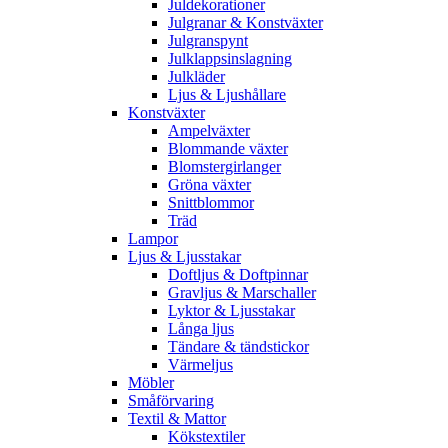
Juldekorationer
Julgranar & Konstväxter
Julgranspynt
Julklappsinslagning
Julkläder
Ljus & Ljushållare
Konstväxter
Ampelväxter
Blommande växter
Blomstergirlanger
Gröna växter
Snittblommor
Träd
Lampor
Ljus & Ljusstakar
Doftljus & Doftpinnar
Gravljus & Marschaller
Lyktor & Ljusstakar
Långa ljus
Tändare & tändstickor
Värmeljus
Möbler
Småförvaring
Textil & Mattor
Kökstextiler