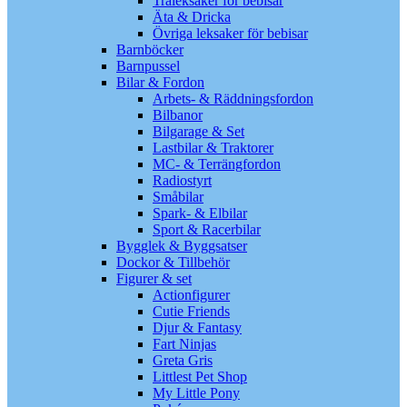
Träleksaker för bebisar
Äta & Dricka
Övriga leksaker för bebisar
Barnböcker
Barnpussel
Bilar & Fordon
Arbets- & Räddningsfordon
Bilbanor
Bilgarage & Set
Lastbilar & Traktorer
MC- & Terrängfordon
Radiostyrt
Småbilar
Spark- & Elbilar
Sport & Racerbilar
Bygglek & Byggsatser
Dockor & Tillbehör
Figurer & set
Actionfigurer
Cutie Friends
Djur & Fantasy
Fart Ninjas
Greta Gris
Littlest Pet Shop
My Little Pony