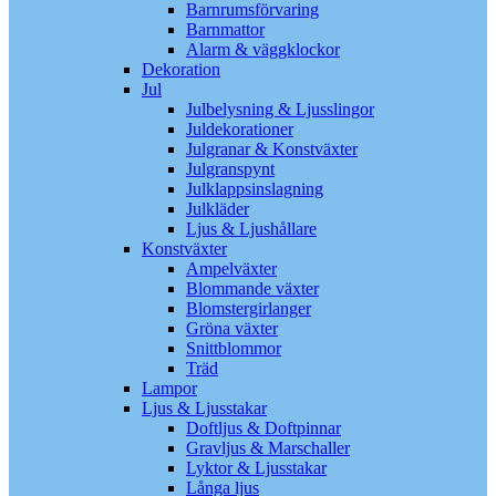
Barnrumsförvaring
Barnmattor
Alarm & väggklockor
Dekoration
Jul
Julbelysning & Ljusslingor
Juldekorationer
Julgranar & Konstväxter
Julgranspynt
Julklappsinslagning
Julkläder
Ljus & Ljushållare
Konstväxter
Ampelväxter
Blommande växter
Blomstergirlanger
Gröna växter
Snittblommor
Träd
Lampor
Ljus & Ljusstakar
Doftljus & Doftpinnar
Gravljus & Marschaller
Lyktor & Ljusstakar
Långa ljus