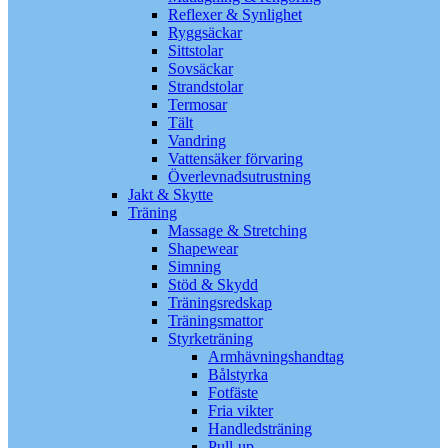
Reflexer & Synlighet
Ryggsäckar
Sittstolar
Sovsäckar
Strandstolar
Termosar
Tält
Vandring
Vattensäker förvaring
Överlevnadsutrustning
Jakt & Skytte
Träning
Massage & Stretching
Shapewear
Simning
Stöd & Skydd
Träningsredskap
Träningsmattor
Styrketräning
Armhävningshandtag
Bålstyrka
Fotfäste
Fria vikter
Handledsträning
Pull-up