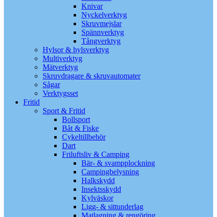
Knivar
Nyckelverktyg
Skruvmejslar
Spännverktyg
Tångverktyg
Hylsor & hylsverktyg
Multiverktyg
Mätverktyg
Skruvdragare & skruvautomater
Sågar
Verktygsset
Fritid
Sport & Fritid
Bollsport
Båt & Fiske
Cykeltillbehör
Dart
Friluftsliv & Camping
Bär- & svampplockning
Campingbelysning
Halkskydd
Insektsskydd
Kylväskor
Ligg- & sittunderlag
Matlagning & rengöring