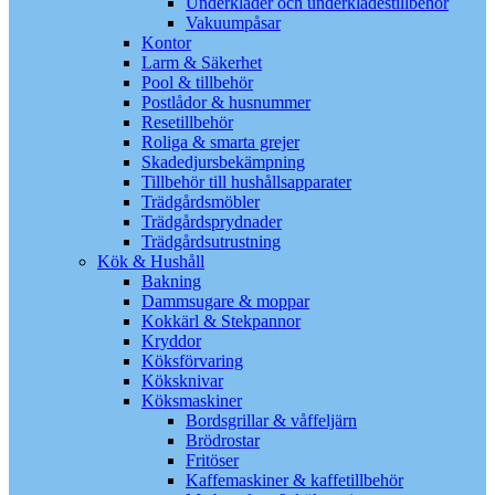
Underkläder och underklädestillbehör
Vakuumpåsar
Kontor
Larm & Säkerhet
Pool & tillbehör
Postlådor & husnummer
Resetillbehör
Roliga & smarta grejer
Skadedjursbekämpning
Tillbehör till hushållsapparater
Trädgårdsmöbler
Trädgårdsprydnader
Trädgårdsutrustning
Kök & Hushåll
Bakning
Dammsugare & moppar
Kokkärl & Stekpannor
Kryddor
Köksförvaring
Köksknivar
Köksmaskiner
Bordsgrillar & våffeljärn
Brödrostar
Fritöser
Kaffemaskiner & kaffetillbehör