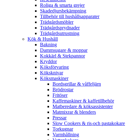
Roliga & smarta grejer
Skadedjursbekämpning
Tillbehör till hushållsapparater
Trädgårdsmöbler
Trädgårdsprydnader
Trädgårdsutrustning
Kök & Hushåll
Bakning
Dammsugare & moppar
Kokkärl & Stekpannor
Kryddor
Köksförvaring
Köksknivar
Köksmaskiner
Bordsgrillar & våffeljärn
Brödrostar
Fritöser
Kaffemaskiner & kaffetillbehör
Matberedare & köksassistenter
Matmixrar & blenders
Pressar
Slow Cookers & ris-och pastakokare
Torkugnar
Varmhållning