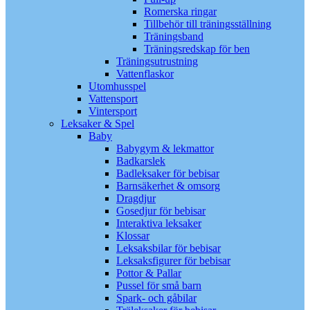
Romerska ringar
Tillbehör till träningsställning
Träningsband
Träningsredskap för ben
Träningsutrustning
Vattenflaskor
Utomhusspel
Vattensport
Vintersport
Leksaker & Spel
Baby
Babygym & lekmattor
Badkarslek
Badleksaker för bebisar
Barnsäkerhet & omsorg
Dragdjur
Gosedjur för bebisar
Interaktiva leksaker
Klossar
Leksaksbilar för bebisar
Leksaksfigurer för bebisar
Pottor & Pallar
Pussel för små barn
Spark- och gåbilar