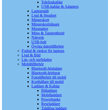
Telefonkablar
USB-kablar & Adapters
Laptopställ
Ljud & Headset
Minneskort
Minneskortsläsare
Musmattor
Möss & Tangentbord
Nätverk
USB-hub
Övriga datortillbehör
Fodral & väskor för laptops
Ljud & Bild
Läs- och surfplattor
Mobiltillbehör
Bluetooth-högtalare
Bluetooth-hörlurar
Fototillbehör till mobil
Korthållare till mobil
Laddare & Kablar
Billaddare
Mobilladdare
Powerbanks
Reseladdare
Trådlösa laddare