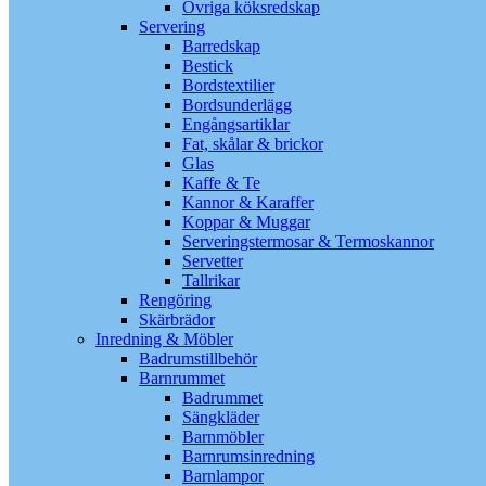
Övriga köksredskap
Servering
Barredskap
Bestick
Bordstextilier
Bordsunderlägg
Engångsartiklar
Fat, skålar & brickor
Glas
Kaffe & Te
Kannor & Karaffer
Koppar & Muggar
Serveringstermosar & Termoskannor
Servetter
Tallrikar
Rengöring
Skärbrädor
Inredning & Möbler
Badrumstillbehör
Barnrummet
Badrummet
Sängkläder
Barnmöbler
Barnrumsinredning
Barnlampor