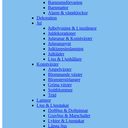
Barnrumsförvaring
Barnmattor
Alarm & väggklockor
Dekoration
Jul
Julbelysning & Ljusslingor
Juldekorationer
Julgranar & Konstväxter
Julgranspynt
Julklappsinslagning
Julkläder
Ljus & Ljushållare
Konstväxter
Ampelväxter
Blommande växter
Blomstergirlanger
Gröna växter
Snittblommor
Träd
Lampor
Ljus & Ljusstakar
Doftljus & Doftpinnar
Gravljus & Marschaller
Lyktor & Ljusstakar
Långa ljus