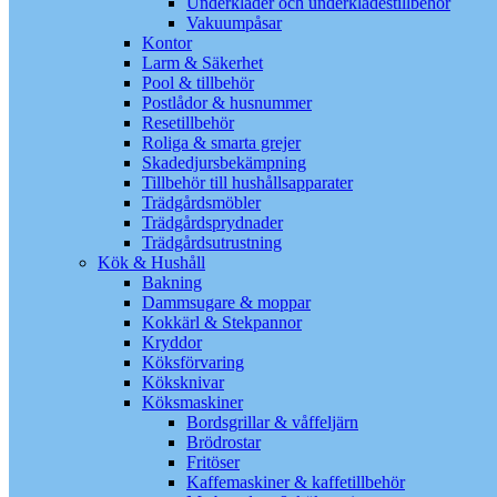
Underkläder och underklädestillbehör
Vakuumpåsar
Kontor
Larm & Säkerhet
Pool & tillbehör
Postlådor & husnummer
Resetillbehör
Roliga & smarta grejer
Skadedjursbekämpning
Tillbehör till hushållsapparater
Trädgårdsmöbler
Trädgårdsprydnader
Trädgårdsutrustning
Kök & Hushåll
Bakning
Dammsugare & moppar
Kokkärl & Stekpannor
Kryddor
Köksförvaring
Köksknivar
Köksmaskiner
Bordsgrillar & våffeljärn
Brödrostar
Fritöser
Kaffemaskiner & kaffetillbehör