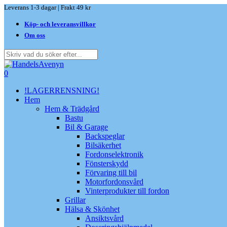
Skip
Leverans 1-3 dagar | Frakt 49 kr
to
Köp- och leveransvillkor
main
content
Om oss
Close
Search
search
0
Menu
!LAGERRENSNING!
Hem
Hem & Trädgård
Bastu
Bil & Garage
Backspeglar
Bilsäkerhet
Fordonselektronik
Fönsterskydd
Förvaring till bil
Motorfordonsvård
Vinterprodukter till fordon
Grillar
Hälsa & Skönhet
Ansiktsvård