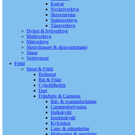
Knivar
Nyckelverktyg
Skruvmejslar
Spännverktyg
Tångverktyg
Hylsor & hylsverktyg
Multiverktyg
Mätverktyg
Skruvdragare & skruvautomater
Sågar
Verktygsset
Fritid
Sport & Fritid
Bollsport
Båt & Fiske
Cykeltillbehör
Dart
Friluftsliv & Camping
Bär- & svampplockning
Campingbelysning
Halkskydd
Insektsskydd
Kylväskor
Ligg- & sittunderlag
Matlagning & rengöring