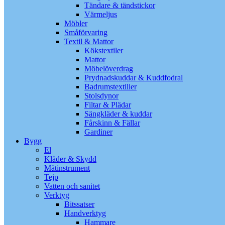
Tändare & tändstickor
Värmeljus
Möbler
Småförvaring
Textil & Mattor
Kökstextiler
Mattor
Möbelöverdrag
Prydnadskuddar & Kuddfodral
Badrumstextilier
Stolsdynor
Filtar & Plädar
Sängkläder & kuddar
Fårskinn & Fällar
Gardiner
Bygg
El
Kläder & Skydd
Mätinstrument
Tejp
Vatten och sanitet
Verktyg
Bitssatser
Handverktyg
Hammare