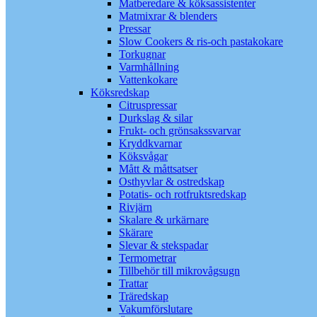
Matberedare & köksassistenter
Matmixrar & blenders
Pressar
Slow Cookers & ris-och pastakokare
Torkugnar
Varmhållning
Vattenkokare
Köksredskap
Citruspressar
Durkslag & silar
Frukt- och grönsakssvarvar
Kryddkvarnar
Köksvågar
Mått & måttsatser
Osthyvlar & ostredskap
Potatis- och rotfruktsredskap
Rivjärn
Skalare & urkärnare
Skärare
Slevar & stekspadar
Termometrar
Tillbehör till mikrovågsugn
Trattar
Träredskap
Vakumförslutare