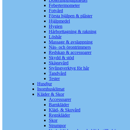
Doseringshjälpmedel
Febertermometer
Fotvård
Första hjälpen & plåster
Hjälpmedel
Hygien
Hårborttagning & rakning
Löshår
Massage & avslappning
Näs- och örontrimmers
Redskap & accessoarer
Skydd & stöd
Skäggvård
Stylingverktyg för hår
Tandvård
Tester
Husdjur
Inomhusklimat
Kläder & Skor
Accessoarer
Barnkläder
Kläd- & Skovård
Regnkläder
Skor
Strumpor