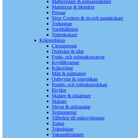
Matberedare & köksassistenter
Matmixrar & blenders
Pressar
Slow Cookers & ris-och pastakokare
Torkugnar
Varmhållning
Vattenkokare
Köksredskap
Citruspressar
Durkslag & silar
Frukt- och grönsakssvarvar
Kryddkvarnar
Köksvågar
Mått & måttsatser
Osthyvlar & ostredskap
Potatis- och rotfruktsredskap
Rivjärn
Skalare & urkärnare
Skärare
Slevar & stekspadar
Termometrar
Tillbehör till mikrovågsugn
Trattar
Träredskap
Vakumförslutare