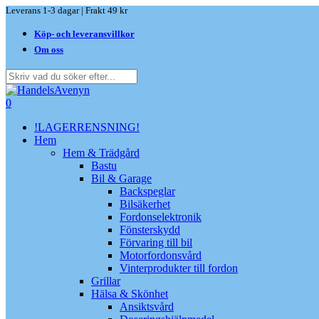
Skip
Leverans 1-3 dagar | Frakt 49 kr
to
Köp- och leveransvillkor
main
content
Om oss
Close
Search
search
0
Menu
!LAGERRENSNING!
Hem
Hem & Trädgård
Bastu
Bil & Garage
Backspeglar
Bilsäkerhet
Fordonselektronik
Fönsterskydd
Förvaring till bil
Motorfordonsvård
Vinterprodukter till fordon
Grillar
Hälsa & Skönhet
Ansiktsvård