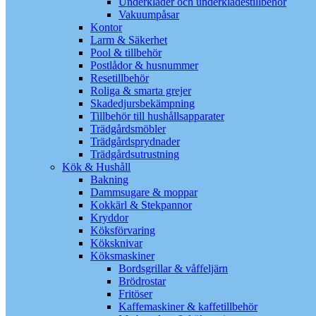
Underkläder och underklädestillbehör
Vakuumpåsar
Kontor
Larm & Säkerhet
Pool & tillbehör
Postlådor & husnummer
Resetillbehör
Roliga & smarta grejer
Skadedjursbekämpning
Tillbehör till hushållsapparater
Trädgårdsmöbler
Trädgårdsprydnader
Trädgårdsutrustning
Kök & Hushåll
Bakning
Dammsugare & moppar
Kokkärl & Stekpannor
Kryddor
Köksförvaring
Köksknivar
Köksmaskiner
Bordsgrillar & våffeljärn
Brödrostar
Fritöser
Kaffemaskiner & kaffetillbehör