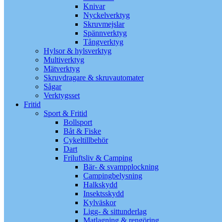
Knivar
Nyckelverktyg
Skruvmejslar
Spännverktyg
Tångverktyg
Hylsor & hylsverktyg
Multiverktyg
Mätverktyg
Skruvdragare & skruvautomater
Sågar
Verktygsset
Fritid
Sport & Fritid
Bollsport
Båt & Fiske
Cykeltillbehör
Dart
Friluftsliv & Camping
Bär- & svampplockning
Campingbelysning
Halkskydd
Insektsskydd
Kylväskor
Ligg- & sittunderlag
Matlagning & rengöring