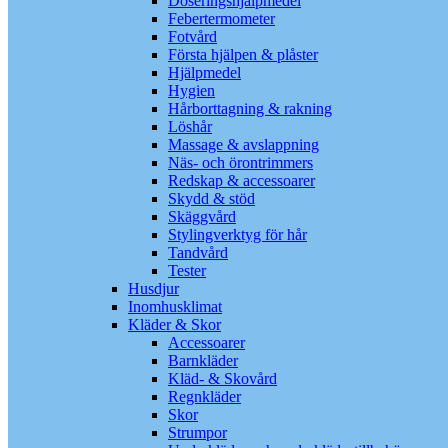
Doseringshjälpmedel
Febertermometer
Fotvård
Första hjälpen & plåster
Hjälpmedel
Hygien
Hårborttagning & rakning
Löshår
Massage & avslappning
Näs- och örontrimmers
Redskap & accessoarer
Skydd & stöd
Skäggvård
Stylingverktyg för hår
Tandvård
Tester
Husdjur
Inomhusklimat
Kläder & Skor
Accessoarer
Barnkläder
Kläd- & Skovård
Regnkläder
Skor
Strumpor