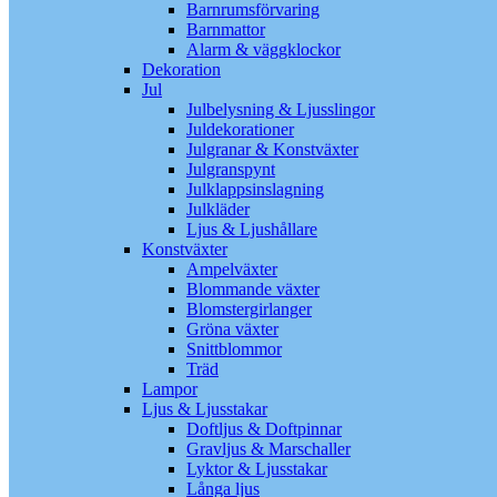
Barnrumsförvaring
Barnmattor
Alarm & väggklockor
Dekoration
Jul
Julbelysning & Ljusslingor
Juldekorationer
Julgranar & Konstväxter
Julgranspynt
Julklappsinslagning
Julkläder
Ljus & Ljushållare
Konstväxter
Ampelväxter
Blommande växter
Blomstergirlanger
Gröna växter
Snittblommor
Träd
Lampor
Ljus & Ljusstakar
Doftljus & Doftpinnar
Gravljus & Marschaller
Lyktor & Ljusstakar
Långa ljus