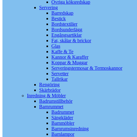
Övriga köksredskap
Servering
Barredskap
Bestick
Bordstextilier
Bordsunderlägg
Engångsartiklar
Fat, skålar & brickor
Glas
Kaffe & Te
Kannor & Karaffer
Koppar & Muggar
Serveringstermosar & Termoskannor
Servetter
Tallrikar
Rengöring
Skärbrädor
Inredning & Möbler
Badrumstillbehör
Barnrummet
Badrummet
Sängkläder
Barnmöbler
Barnrumsinredning
Barnlampor