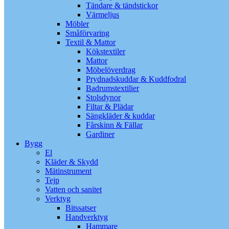
Tändare & tändstickor
Värmeljus
Möbler
Småförvaring
Textil & Mattor
Kökstextiler
Mattor
Möbelöverdrag
Prydnadskuddar & Kuddfodral
Badrumstextilier
Stolsdynor
Filtar & Plädar
Sängkläder & kuddar
Fårskinn & Fällar
Gardiner
Bygg
El
Kläder & Skydd
Mätinstrument
Tejp
Vatten och sanitet
Verktyg
Bitssatser
Handverktyg
Hammare