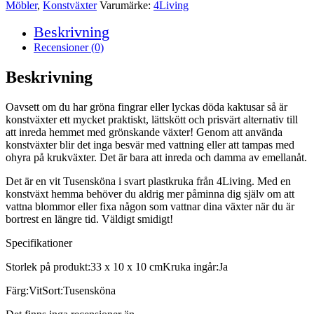
Vit
Möbler
,
Konstväxter
Varumärke:
4Living
30
cm
Beskrivning
mängd
Recensioner (0)
Beskrivning
Oavsett om du har gröna fingrar eller lyckas döda kaktusar så är
konstväxter ett mycket praktiskt, lättskött och prisvärt alternativ till
att inreda hemmet med grönskande växter! Genom att använda
konstväxter blir det inga besvär med vattning eller att tampas med
ohyra på krukväxter. Det är bara att inreda och damma av emellanåt.
Det är en vit Tusensköna i svart plastkruka från 4Living. Med en
konstväxt hemma behöver du aldrig mer påminna dig själv om att
vattna blommor eller fixa någon som vattnar dina växter när du är
bortrest en längre tid. Väldigt smidigt!
Specifikationer
Storlek på produkt:33 x 10 x 10 cmKruka ingår:Ja
Färg:VitSort:Tusensköna