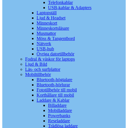
Telefonkablar
USB-kablar & Adapters
Laptopställ
Ljud & Headset
Minneskort
Minneskortsläsare
Musmattor
Möss & Tangentbord
Nätverk
USB-hub
Övriga datortillbehör
Fodral & väskor för laptops
Ljud & Bild
Läs- och surfplattor
Mobiltillbehör
Bluetooth-högtalare
Bluetooth-hörlurar
Fototillbehör till mobil
Korthållare till mobil
Laddare & Kablar
Billaddare
Mobilladdare
Powerbanks
Reseladdare
Trådlösa laddare