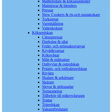
Matberedare & köksassistenter
Matmixrar & blenders
Pressar
Slow Cookers & ris-och pastakokare
Torkugnar
Varmhållning
Vattenkokare
Köksredskap
Citruspressar
Durkslag & silar
Frukt- och grönsakssvarvar
Kryddkvarnar
Köksvågar
Mått & måttsatser
Osthyvlar & ostredskap
Potatis- och rotfruktsredskap
Rivjärn
Skalare & urkärnare
Skärare
Slevar & stekspadar
Termometrar
Tillbehör till mikrovågsugn
Trattar
Träredskap
Vakumförslutare