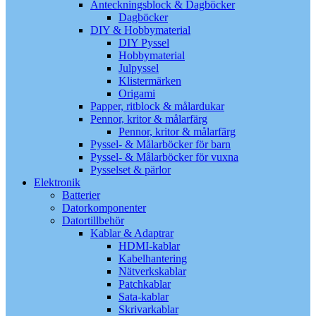
Anteckningsblock & Dagböcker
Dagböcker
DIY & Hobbymaterial
DIY Pyssel
Hobbymaterial
Julpyssel
Klistermärken
Origami
Papper, ritblock & målardukar
Pennor, kritor & målarfärg
Pennor, kritor & målarfärg
Pyssel- & Målarböcker för barn
Pyssel- & Målarböcker för vuxna
Pysselset & pärlor
Elektronik
Batterier
Datorkomponenter
Datortillbehör
Kablar & Adaptrar
HDMI-kablar
Kabelhantering
Nätverkskablar
Patchkablar
Sata-kablar
Skrivarkablar