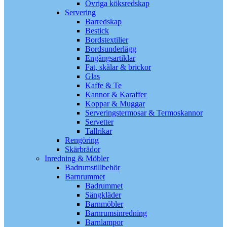
Övriga köksredskap
Servering
Barredskap
Bestick
Bordstextilier
Bordsunderlägg
Engångsartiklar
Fat, skålar & brickor
Glas
Kaffe & Te
Kannor & Karaffer
Koppar & Muggar
Serveringstermosar & Termoskannor
Servetter
Tallrikar
Rengöring
Skärbrädor
Inredning & Möbler
Badrumstillbehör
Barnrummet
Badrummet
Sängkläder
Barnmöbler
Barnrumsinredning
Barnlampor