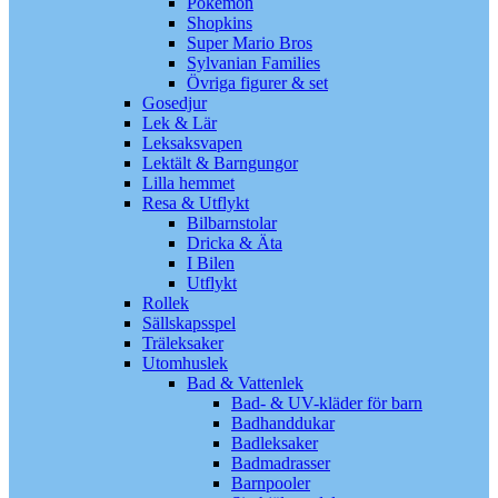
Pokémon
Shopkins
Super Mario Bros
Sylvanian Families
Övriga figurer & set
Gosedjur
Lek & Lär
Leksaksvapen
Lektält & Barngungor
Lilla hemmet
Resa & Utflykt
Bilbarnstolar
Dricka & Äta
I Bilen
Utflykt
Rollek
Sällskapsspel
Träleksaker
Utomhuslek
Bad & Vattenlek
Bad- & UV-kläder för barn
Badhanddukar
Badleksaker
Badmadrasser
Barnpooler