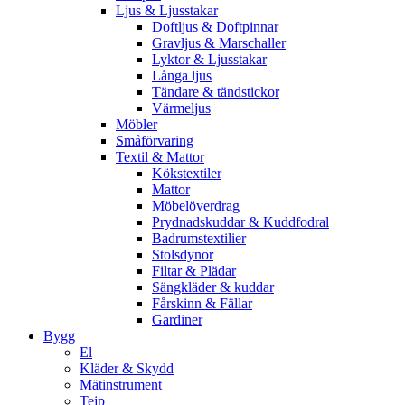
Ljus & Ljusstakar
Doftljus & Doftpinnar
Gravljus & Marschaller
Lyktor & Ljusstakar
Långa ljus
Tändare & tändstickor
Värmeljus
Möbler
Småförvaring
Textil & Mattor
Kökstextiler
Mattor
Möbelöverdrag
Prydnadskuddar & Kuddfodral
Badrumstextilier
Stolsdynor
Filtar & Plädar
Sängkläder & kuddar
Fårskinn & Fällar
Gardiner
Bygg
El
Kläder & Skydd
Mätinstrument
Tejp