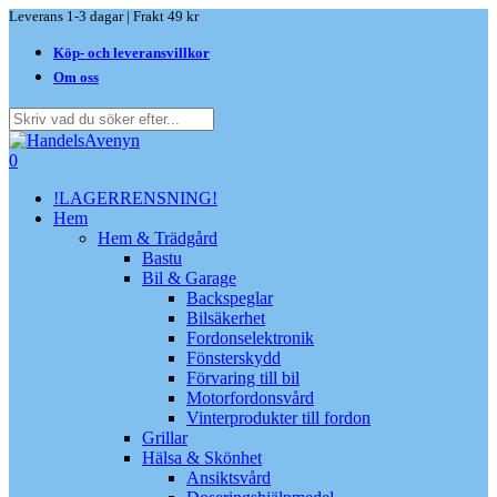
Skip
Leverans 1-3 dagar | Frakt 49 kr
to
Köp- och leveransvillkor
main
content
Om oss
Close
Search
search
0
Menu
!LAGERRENSNING!
Hem
Hem & Trädgård
Bastu
Bil & Garage
Backspeglar
Bilsäkerhet
Fordonselektronik
Fönsterskydd
Förvaring till bil
Motorfordonsvård
Vinterprodukter till fordon
Grillar
Hälsa & Skönhet
Ansiktsvård