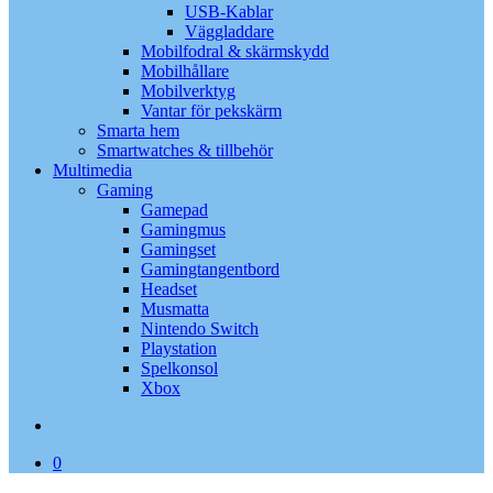
USB-Kablar
Väggladdare
Mobilfodral & skärmskydd
Mobilhållare
Mobilverktyg
Vantar för pekskärm
Smarta hem
Smartwatches & tillbehör
Multimedia
Gaming
Gamepad
Gamingmus
Gamingset
Gamingtangentbord
Headset
Musmatta
Nintendo Switch
Playstation
Spelkonsol
Xbox
search
0