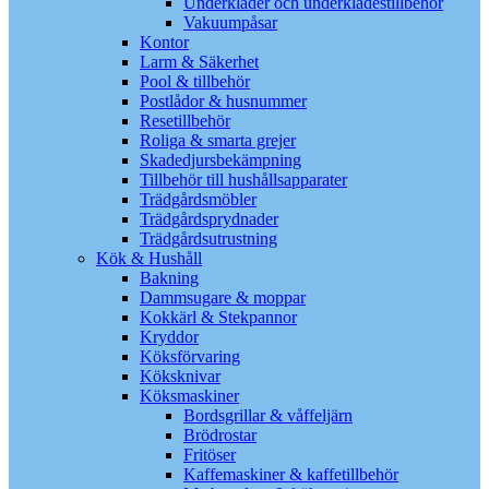
Underkläder och underklädestillbehör
Vakuumpåsar
Kontor
Larm & Säkerhet
Pool & tillbehör
Postlådor & husnummer
Resetillbehör
Roliga & smarta grejer
Skadedjursbekämpning
Tillbehör till hushållsapparater
Trädgårdsmöbler
Trädgårdsprydnader
Trädgårdsutrustning
Kök & Hushåll
Bakning
Dammsugare & moppar
Kokkärl & Stekpannor
Kryddor
Köksförvaring
Köksknivar
Köksmaskiner
Bordsgrillar & våffeljärn
Brödrostar
Fritöser
Kaffemaskiner & kaffetillbehör