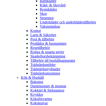
Barnkläder
Kläd- & Skovård
Regnkläder
Skor
Strumpor
Underkläder och underklädestillbehör
Vakuumpåsar
Kontor
Larm & Säkerhet
Pool & tillbehör
Postlådor & husnummer
Resetillbehör
Roliga & smarta grejer
Skadedjursbekämpning
Tillbehör till hushållsapparater
Trädgårdsmöbler
Trädgårdsprydnader
Trädgårdsutrustning
Kök & Hushåll
Bakning
Dammsugare & moppar
Kokkärl & Stekpannor
Kryddor
Köksförvaring
Köksknivar