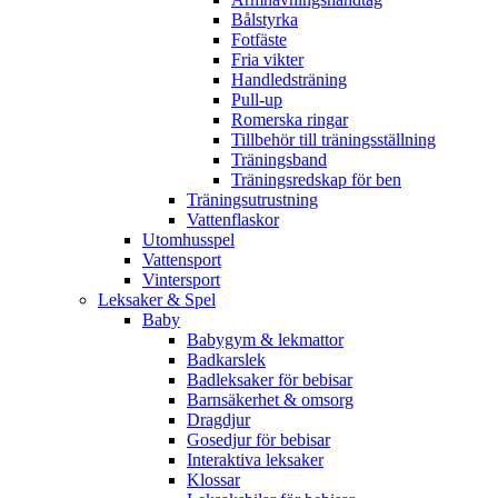
Bålstyrka
Fotfäste
Fria vikter
Handledsträning
Pull-up
Romerska ringar
Tillbehör till träningsställning
Träningsband
Träningsredskap för ben
Träningsutrustning
Vattenflaskor
Utomhusspel
Vattensport
Vintersport
Leksaker & Spel
Baby
Babygym & lekmattor
Badkarslek
Badleksaker för bebisar
Barnsäkerhet & omsorg
Dragdjur
Gosedjur för bebisar
Interaktiva leksaker
Klossar