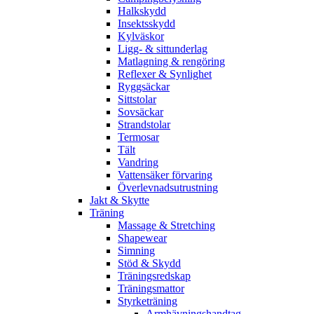
Halkskydd
Insektsskydd
Kylväskor
Ligg- & sittunderlag
Matlagning & rengöring
Reflexer & Synlighet
Ryggsäckar
Sittstolar
Sovsäckar
Strandstolar
Termosar
Tält
Vandring
Vattensäker förvaring
Överlevnadsutrustning
Jakt & Skytte
Träning
Massage & Stretching
Shapewear
Simning
Stöd & Skydd
Träningsredskap
Träningsmattor
Styrketräning
Armhävningshandtag