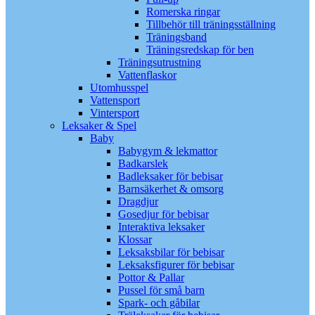
Romerska ringar
Tillbehör till träningsställning
Träningsband
Träningsredskap för ben
Träningsutrustning
Vattenflaskor
Utomhusspel
Vattensport
Vintersport
Leksaker & Spel
Baby
Babygym & lekmattor
Badkarslek
Badleksaker för bebisar
Barnsäkerhet & omsorg
Dragdjur
Gosedjur för bebisar
Interaktiva leksaker
Klossar
Leksaksbilar för bebisar
Leksaksfigurer för bebisar
Pottor & Pallar
Pussel för små barn
Spark- och gåbilar