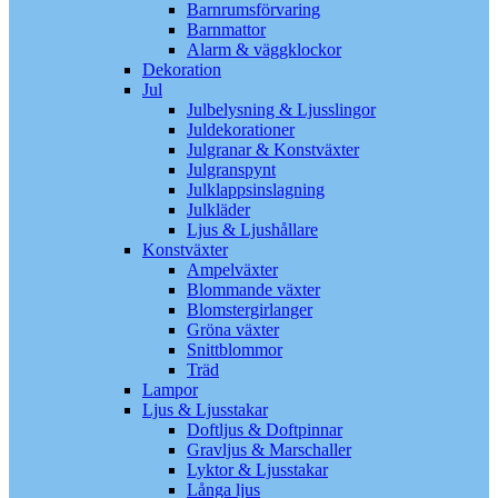
Barnrumsförvaring
Barnmattor
Alarm & väggklockor
Dekoration
Jul
Julbelysning & Ljusslingor
Juldekorationer
Julgranar & Konstväxter
Julgranspynt
Julklappsinslagning
Julkläder
Ljus & Ljushållare
Konstväxter
Ampelväxter
Blommande växter
Blomstergirlanger
Gröna växter
Snittblommor
Träd
Lampor
Ljus & Ljusstakar
Doftljus & Doftpinnar
Gravljus & Marschaller
Lyktor & Ljusstakar
Långa ljus