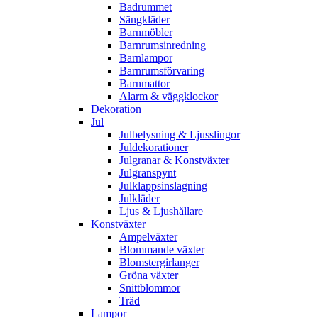
Badrummet
Sängkläder
Barnmöbler
Barnrumsinredning
Barnlampor
Barnrumsförvaring
Barnmattor
Alarm & väggklockor
Dekoration
Jul
Julbelysning & Ljusslingor
Juldekorationer
Julgranar & Konstväxter
Julgranspynt
Julklappsinslagning
Julkläder
Ljus & Ljushållare
Konstväxter
Ampelväxter
Blommande växter
Blomstergirlanger
Gröna växter
Snittblommor
Träd
Lampor