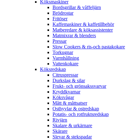
Köksmaskiner
Bordsgrillar & våffeljärn
Brödrostar
Fritöser
Kaffemaskiner & kaffetillbehör
Matberedare & köksassistenter
Matmixrar & blenders
Pressar
Slow Cookers & ris-och pastakokare
Torkugnar
Varmhållning
Vattenkokare
Köksredskap
Citruspressar
Durkslag & silar
Frukt- och grönsakssvarvar
Kryddkvarnar
Köksvågar
Mått & måttsatser
Osthyvlar & ostredskap
Potatis- och rotfruktsredskap
Rivjärn
Skalare & urkärnare
Skärare
Slevar & stekspadar