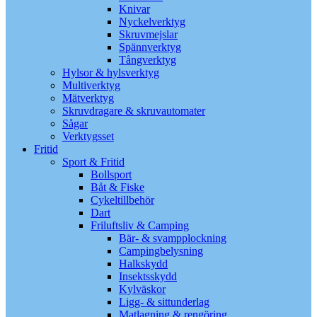
Knivar
Nyckelverktyg
Skruvmejslar
Spännverktyg
Tångverktyg
Hylsor & hylsverktyg
Multiverktyg
Mätverktyg
Skruvdragare & skruvautomater
Sågar
Verktygsset
Fritid
Sport & Fritid
Bollsport
Båt & Fiske
Cykeltillbehör
Dart
Friluftsliv & Camping
Bär- & svampplockning
Campingbelysning
Halkskydd
Insektsskydd
Kylväskor
Ligg- & sittunderlag
Matlagning & rengöring