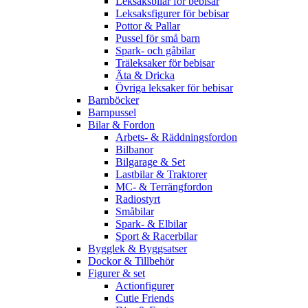
Leksaksbilar för bebisar
Leksaksfigurer för bebisar
Pottor & Pallar
Pussel för små barn
Spark- och gåbilar
Träleksaker för bebisar
Äta & Dricka
Övriga leksaker för bebisar
Barnböcker
Barnpussel
Bilar & Fordon
Arbets- & Räddningsfordon
Bilbanor
Bilgarage & Set
Lastbilar & Traktorer
MC- & Terrängfordon
Radiostyrt
Småbilar
Spark- & Elbilar
Sport & Racerbilar
Bygglek & Byggsatser
Dockor & Tillbehör
Figurer & set
Actionfigurer
Cutie Friends