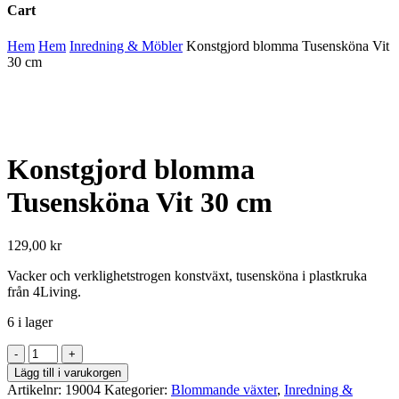
Cart
Close
Hem
Hem
Inredning & Möbler
Konstgjord blomma Tusensköna Vit
Cart
30 cm
Konstgjord blomma
Tusensköna Vit 30 cm
129,00
kr
Vacker och verklighetstrogen konstväxt, tusensköna i plastkruka
från 4Living.
6 i lager
Konstgjord
blomma
Lägg till i varukorgen
Tusensköna
Artikelnr:
19004
Kategorier:
Blommande växter
,
Inredning &