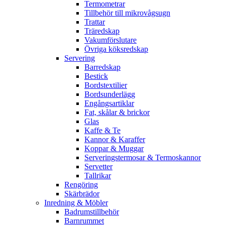
Termometrar
Tillbehör till mikrovågsugn
Trattar
Träredskap
Vakumförslutare
Övriga köksredskap
Servering
Barredskap
Bestick
Bordstextilier
Bordsunderlägg
Engångsartiklar
Fat, skålar & brickor
Glas
Kaffe & Te
Kannor & Karaffer
Koppar & Muggar
Serveringstermosar & Termoskannor
Servetter
Tallrikar
Rengöring
Skärbrädor
Inredning & Möbler
Badrumstillbehör
Barnrummet