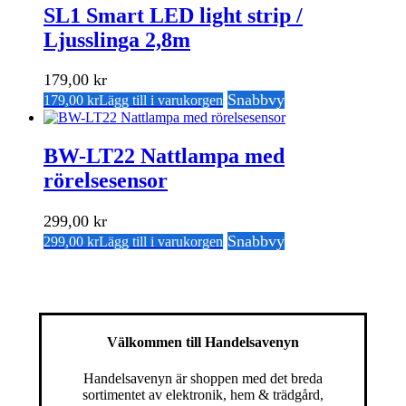
SL1 Smart LED light strip /
Ljusslinga 2,8m
179,00
kr
Snabbvy
179,00
kr
Lägg till i varukorgen
BW-LT22 Nattlampa med
rörelsesensor
299,00
kr
Snabbvy
299,00
kr
Lägg till i varukorgen
Välkommen till Handelsavenyn
Handelsavenyn är shoppen med det breda
sortimentet av elektronik, hem & trädgård,