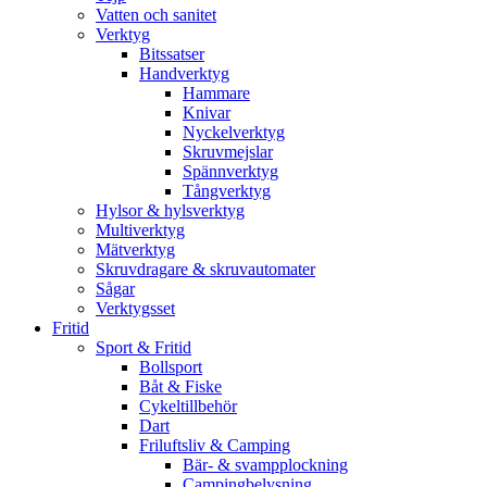
Vatten och sanitet
Verktyg
Bitssatser
Handverktyg
Hammare
Knivar
Nyckelverktyg
Skruvmejslar
Spännverktyg
Tångverktyg
Hylsor & hylsverktyg
Multiverktyg
Mätverktyg
Skruvdragare & skruvautomater
Sågar
Verktygsset
Fritid
Sport & Fritid
Bollsport
Båt & Fiske
Cykeltillbehör
Dart
Friluftsliv & Camping
Bär- & svampplockning
Campingbelysning