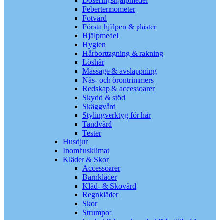
Doseringshjälpmedel
Febertermometer
Fotvård
Första hjälpen & plåster
Hjälpmedel
Hygien
Hårborttagning & rakning
Löshår
Massage & avslappning
Näs- och örontrimmers
Redskap & accessoarer
Skydd & stöd
Skäggvård
Stylingverktyg för hår
Tandvård
Tester
Husdjur
Inomhusklimat
Kläder & Skor
Accessoarer
Barnkläder
Kläd- & Skovård
Regnkläder
Skor
Strumpor