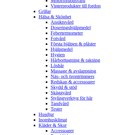
Motorfordonsvård
Vinterprodukter till fordon
Grillar
Hälsa & Skönhet
Ansiktsvård
Doseringshjälpmedel
Febertermometer
Fotvård
Första hjälpen & plåster
Hjälpmedel
Hygien
Hårborttagning & rakning
Löshår
Massage & avslappning
Näs- och örontrimmers
Redskap & accessoarer
Skydd & stöd
Skäggvård
Stylingverktyg för hår
Tandvård
Tester
Husdjur
Inomhusklimat
Kläder & Skor
Accessoarer