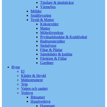
Tändare & tändstickor
Värmeljus
Möbler
Småförvaring
Textil & Mattor
Kökstextiler
Mattor
Möbelöverdrag
Prydnadskuddar & Kuddfodral
Badrumstextilier
Stolsdynor
Filtar & Plädar
Sängkläder & kuddar
Fårskinn & Fällar
Gardiner
Bygg
El
Kläder & Skydd
Mätinstrument
Tejp
Vatten och sanitet
Verktyg
Bitssatser
Handverktyg
Hammare