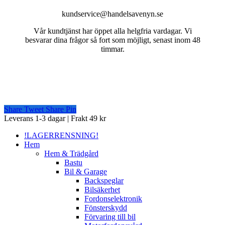
kundservice@handelsavenyn.se
Vår kundtjänst har öppet alla helgfria vardagar. Vi
besvarar dina frågor så fort som möjligt, senast inom 48
timmar.
Share
Tweet
Share
Pin
Close
Leverans 1-3 dagar | Frakt 49 kr
Menu
!LAGERRENSNING!
Hem
Hem & Trädgård
Bastu
Bil & Garage
Backspeglar
Bilsäkerhet
Fordonselektronik
Fönsterskydd
Förvaring till bil