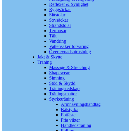
Reflexer & Synlighet
Ryggsäckar
Sittstolar
Sovsäckar
Strandstolar
Termosar
Tält
Vandring
Vattensäker förvaring
Överlevnadsutrustning
Jakt & Skytte
Träning
Massage & Stretching
Shapewear
Simning
Stöd & Skydd
Träningsredskap
Träningsmattor
Styrketräning
Armhävningshandtag
Bålstyrka
Fotfäste
Fria vikter
Handledsträning
Pull-up