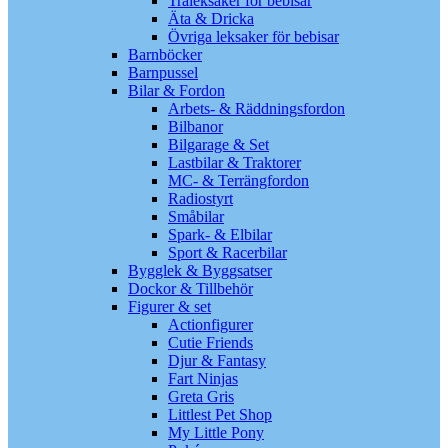
Träleksaker för bebisar
Äta & Dricka
Övriga leksaker för bebisar
Barnböcker
Barnpussel
Bilar & Fordon
Arbets- & Räddningsfordon
Bilbanor
Bilgarage & Set
Lastbilar & Traktorer
MC- & Terrängfordon
Radiostyrt
Småbilar
Spark- & Elbilar
Sport & Racerbilar
Bygglek & Byggsatser
Dockor & Tillbehör
Figurer & set
Actionfigurer
Cutie Friends
Djur & Fantasy
Fart Ninjas
Greta Gris
Littlest Pet Shop
My Little Pony