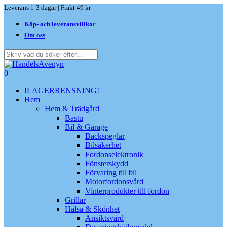
Skip
Leverans 1-3 dagar | Frakt 49 kr
to
Köp- och leveransvillkor
main
content
Om oss
Close
Search
search
0
Menu
!LAGERRENSNING!
Hem
Hem & Trädgård
Bastu
Bil & Garage
Backspeglar
Bilsäkerhet
Fordonselektronik
Fönsterskydd
Förvaring till bil
Motorfordonsvård
Vinterprodukter till fordon
Grillar
Hälsa & Skönhet
Ansiktsvård