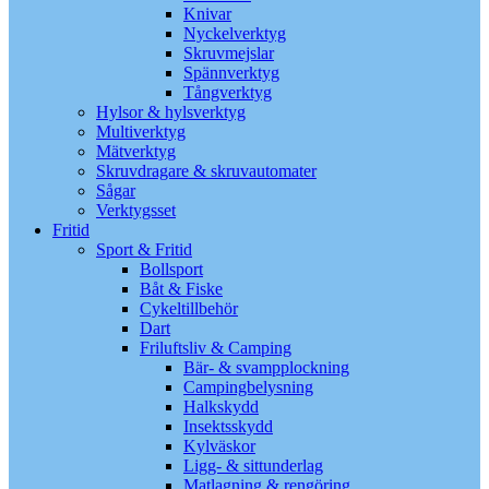
Knivar
Nyckelverktyg
Skruvmejslar
Spännverktyg
Tångverktyg
Hylsor & hylsverktyg
Multiverktyg
Mätverktyg
Skruvdragare & skruvautomater
Sågar
Verktygsset
Fritid
Sport & Fritid
Bollsport
Båt & Fiske
Cykeltillbehör
Dart
Friluftsliv & Camping
Bär- & svampplockning
Campingbelysning
Halkskydd
Insektsskydd
Kylväskor
Ligg- & sittunderlag
Matlagning & rengöring