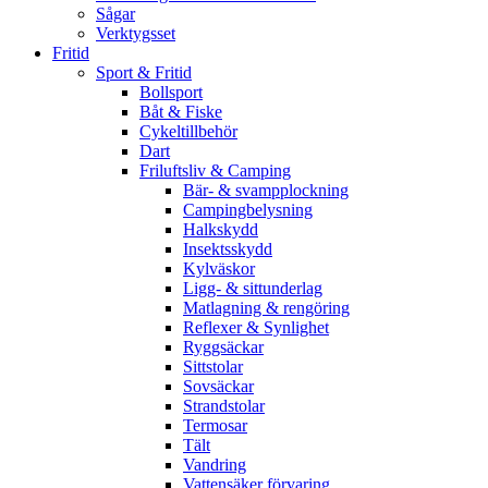
Sågar
Verktygsset
Fritid
Sport & Fritid
Bollsport
Båt & Fiske
Cykeltillbehör
Dart
Friluftsliv & Camping
Bär- & svampplockning
Campingbelysning
Halkskydd
Insektsskydd
Kylväskor
Ligg- & sittunderlag
Matlagning & rengöring
Reflexer & Synlighet
Ryggsäckar
Sittstolar
Sovsäckar
Strandstolar
Termosar
Tält
Vandring
Vattensäker förvaring