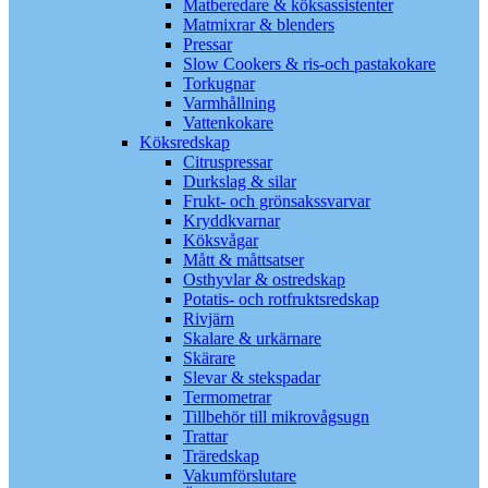
Matberedare & köksassistenter
Matmixrar & blenders
Pressar
Slow Cookers & ris-och pastakokare
Torkugnar
Varmhållning
Vattenkokare
Köksredskap
Citruspressar
Durkslag & silar
Frukt- och grönsakssvarvar
Kryddkvarnar
Köksvågar
Mått & måttsatser
Osthyvlar & ostredskap
Potatis- och rotfruktsredskap
Rivjärn
Skalare & urkärnare
Skärare
Slevar & stekspadar
Termometrar
Tillbehör till mikrovågsugn
Trattar
Träredskap
Vakumförslutare