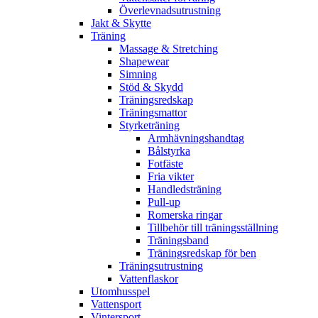
Överlevnadsutrustning
Jakt & Skytte
Träning
Massage & Stretching
Shapewear
Simning
Stöd & Skydd
Träningsredskap
Träningsmattor
Styrketräning
Armhävningshandtag
Bålstyrka
Fotfäste
Fria vikter
Handledsträning
Pull-up
Romerska ringar
Tillbehör till träningsställning
Träningsband
Träningsredskap för ben
Träningsutrustning
Vattenflaskor
Utomhusspel
Vattensport
Vintersport