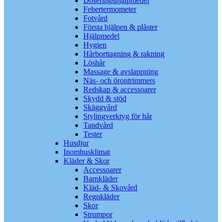
Doseringshjälpmedel
Febertermometer
Fotvård
Första hjälpen & plåster
Hjälpmedel
Hygien
Hårborttagning & rakning
Löshår
Massage & avslappning
Näs- och örontrimmers
Redskap & accessoarer
Skydd & stöd
Skäggvård
Stylingverktyg för hår
Tandvård
Tester
Husdjur
Inomhusklimat
Kläder & Skor
Accessoarer
Barnkläder
Kläd- & Skovård
Regnkläder
Skor
Strumpor