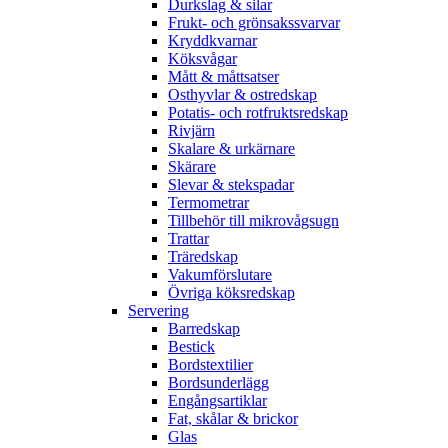
Durkslag & silar
Frukt- och grönsakssvarvar
Kryddkvarnar
Köksvågar
Mått & måttsatser
Osthyvlar & ostredskap
Potatis- och rotfruktsredskap
Rivjärn
Skalare & urkärnare
Skärare
Slevar & stekspadar
Termometrar
Tillbehör till mikrovågsugn
Trattar
Träredskap
Vakumförslutare
Övriga köksredskap
Servering
Barredskap
Bestick
Bordstextilier
Bordsunderlägg
Engångsartiklar
Fat, skålar & brickor
Glas