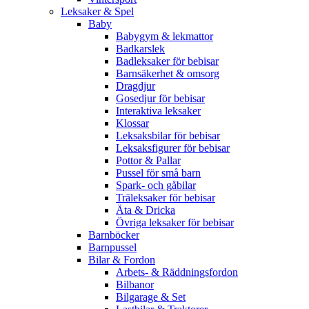
Leksaker & Spel
Baby
Babygym & lekmattor
Badkarslek
Badleksaker för bebisar
Barnsäkerhet & omsorg
Dragdjur
Gosedjur för bebisar
Interaktiva leksaker
Klossar
Leksaksbilar för bebisar
Leksaksfigurer för bebisar
Pottor & Pallar
Pussel för små barn
Spark- och gåbilar
Träleksaker för bebisar
Äta & Dricka
Övriga leksaker för bebisar
Barnböcker
Barnpussel
Bilar & Fordon
Arbets- & Räddningsfordon
Bilbanor
Bilgarage & Set