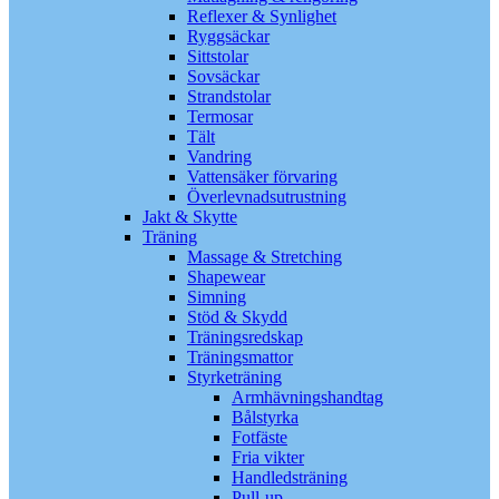
Reflexer & Synlighet
Ryggsäckar
Sittstolar
Sovsäckar
Strandstolar
Termosar
Tält
Vandring
Vattensäker förvaring
Överlevnadsutrustning
Jakt & Skytte
Träning
Massage & Stretching
Shapewear
Simning
Stöd & Skydd
Träningsredskap
Träningsmattor
Styrketräning
Armhävningshandtag
Bålstyrka
Fotfäste
Fria vikter
Handledsträning
Pull-up