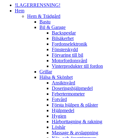
!LAGERRENSNING!
Hem
Hem & Trädgård
Bastu
Bil & Garage
Backspeglar
Bilsäkerhet
Fordonselektronik
Fönsterskydd
Förvaring till bil
Motorfordonsvård
Vinterprodukter till fordon
Grillar
Hälsa & Skönhet
Ansiktsvård
Doseringshjälpmedel
Febertermometer
Fotvård
Första hjälpen & plåster
Hjälpmedel
Hygien
Hårborttagning & rakning
Löshår
Massage & avslappning