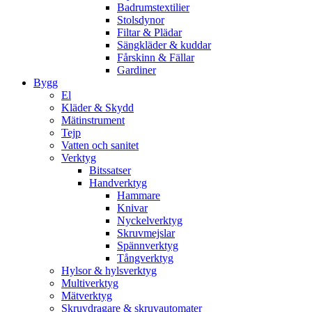
Badrumstextilier
Stolsdynor
Filtar & Plädar
Sängkläder & kuddar
Fårskinn & Fällar
Gardiner
Bygg
El
Kläder & Skydd
Mätinstrument
Tejp
Vatten och sanitet
Verktyg
Bitssatser
Handverktyg
Hammare
Knivar
Nyckelverktyg
Skruvmejslar
Spännverktyg
Tångverktyg
Hylsor & hylsverktyg
Multiverktyg
Mätverktyg
Skruvdragare & skruvautomater