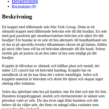
Beskrivning
Recensioner (0)
Beskrivning
Ett koppel med tillhörande sele från Verk Group. Detta är ett
slitstarkt koppel med tillhörande bekväm sele till ditt husdjur. En sele
med god passform gör utomhusvistelsen bekväm och säker för ditt
husdjur! För hundar är en sele ett bra alternativ till hundhalsband om
ni ska ut på speciella äventyr tillsammans såsom att gå balans, klättra
på stock eller bara vill ha ett bekvämt alternativ till din hund. Selens
storlek går att justera så att den sitter så bra som möjligt på ditt
husdjur.
Kopplet är tillverkat av slitstark och hållbar plast och metall, det
mäter 125 cmoch har ett bekvämt handtag. Kopplet har en
metallkrok så att du kan fästa det i selens metallögla. Selen och
kopplets material är bekvämt och skönt för djuret och skapar inget
obehag eller irritation.
Selen ska självklart sitta bra på hunden: inte för hårt och inte för löst.
Hundens kroppsbyggnad, storlek och rörelsemönster är sådant som
påverkar valet av sele. Du ska även utgå ifrån hundens och ditt
behov då du väljer sele, det finns en mängd olika varianter som