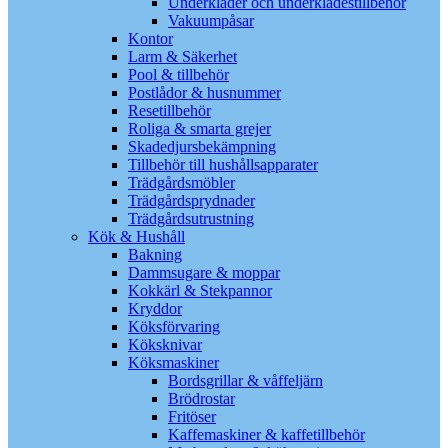
Underkläder och underklädestillbehör
Vakuumpåsar
Kontor
Larm & Säkerhet
Pool & tillbehör
Postlådor & husnummer
Resetillbehör
Roliga & smarta grejer
Skadedjursbekämpning
Tillbehör till hushållsapparater
Trädgårdsmöbler
Trädgårdsprydnader
Trädgårdsutrustning
Kök & Hushåll
Bakning
Dammsugare & moppar
Kokkärl & Stekpannor
Kryddor
Köksförvaring
Köksknivar
Köksmaskiner
Bordsgrillar & våffeljärn
Brödrostar
Fritöser
Kaffemaskiner & kaffetillbehör