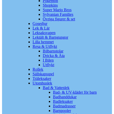
Pokémon
Shopkins
Super Mario Bros
Sylvanian Families
Övriga figurer & set
Gosedjur
Lek & Lär
Leksaksvapen
Lektält & Barngungor
Lilla hemmet
Resa & Utflykt
Bilbarnstolar
Dricka & Äta
I Bilen
Utflykt
Rollek
Sällskapsspel
Träleksaker
Utomhuslek
Bad & Vattenlek
Bad- & UV-kläder för barn
Badhanddukar
Badleksaker
Badmadrasser
Barnpooler