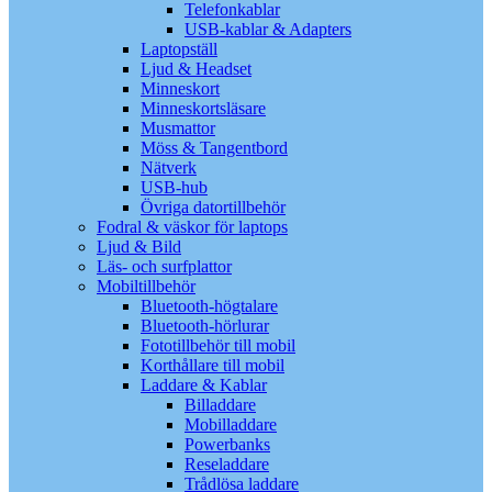
Telefonkablar
USB-kablar & Adapters
Laptopställ
Ljud & Headset
Minneskort
Minneskortsläsare
Musmattor
Möss & Tangentbord
Nätverk
USB-hub
Övriga datortillbehör
Fodral & väskor för laptops
Ljud & Bild
Läs- och surfplattor
Mobiltillbehör
Bluetooth-högtalare
Bluetooth-hörlurar
Fototillbehör till mobil
Korthållare till mobil
Laddare & Kablar
Billaddare
Mobilladdare
Powerbanks
Reseladdare
Trådlösa laddare