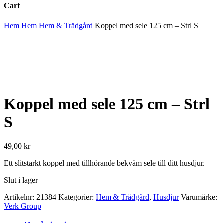
Cart
Close
Hem
Hem
Hem & Trädgård
Koppel med sele 125 cm – Strl S
Cart
Koppel med sele 125 cm – Strl
S
49,00
kr
Ett slitstarkt koppel med tillhörande bekväm sele till ditt husdjur.
Slut i lager
Artikelnr:
21384
Kategorier:
Hem & Trädgård
,
Husdjur
Varumärke:
Verk Group