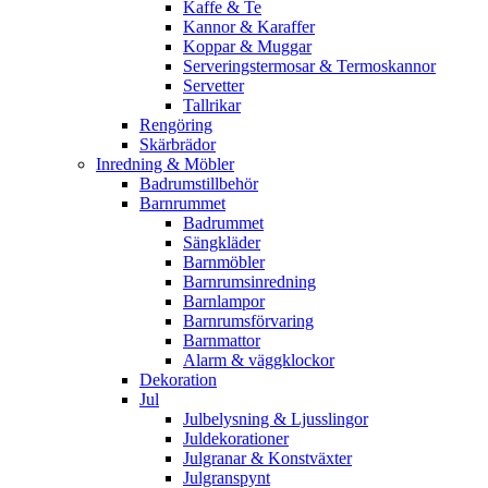
Kaffe & Te
Kannor & Karaffer
Koppar & Muggar
Serveringstermosar & Termoskannor
Servetter
Tallrikar
Rengöring
Skärbrädor
Inredning & Möbler
Badrumstillbehör
Barnrummet
Badrummet
Sängkläder
Barnmöbler
Barnrumsinredning
Barnlampor
Barnrumsförvaring
Barnmattor
Alarm & väggklockor
Dekoration
Jul
Julbelysning & Ljusslingor
Juldekorationer
Julgranar & Konstväxter
Julgranspynt