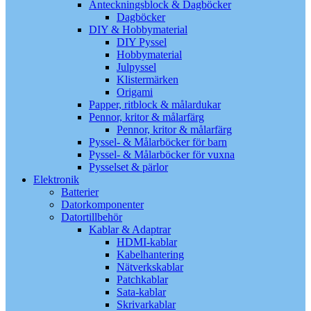
Anteckningsblock & Dagböcker
Dagböcker
DIY & Hobbymaterial
DIY Pyssel
Hobbymaterial
Julpyssel
Klistermärken
Origami
Papper, ritblock & målardukar
Pennor, kritor & målarfärg
Pennor, kritor & målarfärg
Pyssel- & Målarböcker för barn
Pyssel- & Målarböcker för vuxna
Pysselset & pärlor
Elektronik
Batterier
Datorkomponenter
Datortillbehör
Kablar & Adaptrar
HDMI-kablar
Kabelhantering
Nätverkskablar
Patchkablar
Sata-kablar
Skrivarkablar