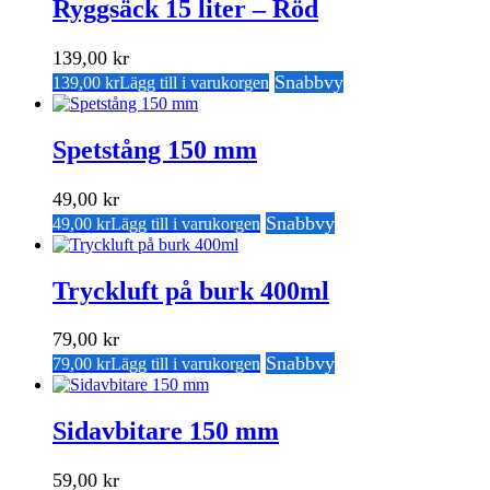
Ryggsäck 15 liter – Röd
139,00
kr
Snabbvy
139,00
kr
Lägg till i varukorgen
Spetstång 150 mm
49,00
kr
Snabbvy
49,00
kr
Lägg till i varukorgen
Tryckluft på burk 400ml
79,00
kr
Snabbvy
79,00
kr
Lägg till i varukorgen
Sidavbitare 150 mm
59,00
kr