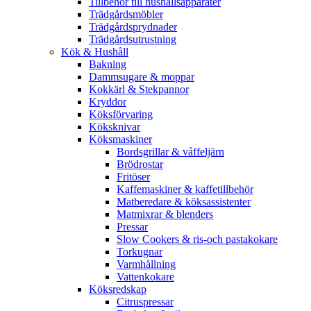
Tillbehör till hushållsapparater
Trädgårdsmöbler
Trädgårdsprydnader
Trädgårdsutrustning
Kök & Hushåll
Bakning
Dammsugare & moppar
Kokkärl & Stekpannor
Kryddor
Köksförvaring
Köksknivar
Köksmaskiner
Bordsgrillar & våffeljärn
Brödrostar
Fritöser
Kaffemaskiner & kaffetillbehör
Matberedare & köksassistenter
Matmixrar & blenders
Pressar
Slow Cookers & ris-och pastakokare
Torkugnar
Varmhållning
Vattenkokare
Köksredskap
Citruspressar