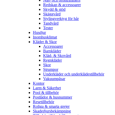
Näs- och örontrimmers
Redskap & accessoarer
Skydd & stöd
Skäggvård
Stylingverktyg för hår
Tandvård
Tester
Husdjur
Inomhusklimat
Kläder & Skor
Accessoarer
Barnkläder
Kläd- & Skovård
Regnkläder
Skor
Strumpor
Underkläder och underklädestillbehör
Vakuumpåsar
Kontor
Larm & Säkerhet
Pool & tillbehör
Postlådor & husnummer
Resetillbehör
Roliga & smarta grejer
Skadedjursbekämpning