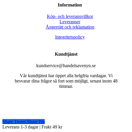
Information
Köp- och leveransvillkor
Leveranser
Ångerrätt och reklamation
Integritetspolicy
Kundtjänst
kundservice@handelsavenyn.se
Vår kundtjänst har öppet alla helgfria vardagar. Vi
besvarar dina frågor så fort som möjligt, senast inom 48
timmar.
Share
Tweet
Share
Pin
Close
Leverans 1-3 dagar | Frakt 49 kr
Menu