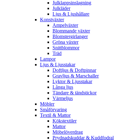
Julklappsinslagning
Julkläder
Ljus & Ljushållare
Konstväxter
Ampelväxter
Blommande växter
Blomstergirlanger
Gröna växter
Snittblommor
Träd
Lampor
Ljus & Ljusstakar
Doftljus & Doftpinnar
Gravljus & Marschaller
Lyktor & Ljusstakar
Långa ljus
Tändare & tändstickor
Värmeljus
Möbler
Småförvaring
Textil & Mattor
Kökstextiler
Mattor
Möbelöverdrag
Prydnadskuddar & Kuddfodral