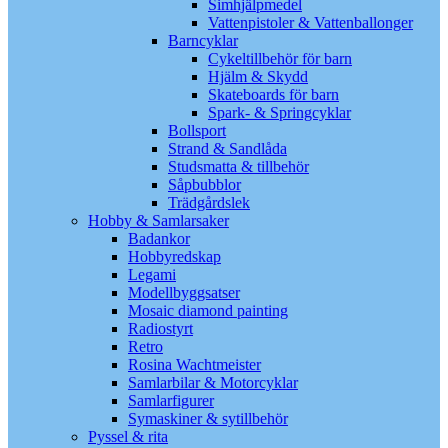
Simhjälpmedel
Vattenpistoler & Vattenballonger
Barncyklar
Cykeltillbehör för barn
Hjälm & Skydd
Skateboards för barn
Spark- & Springcyklar
Bollsport
Strand & Sandlåda
Studsmatta & tillbehör
Såpbubblor
Trädgårdslek
Hobby & Samlarsaker
Badankor
Hobbyredskap
Legami
Modellbyggsatser
Mosaic diamond painting
Radiostyrt
Retro
Rosina Wachtmeister
Samlarbilar & Motorcyklar
Samlarfigurer
Symaskiner & sytillbehör
Pyssel & rita