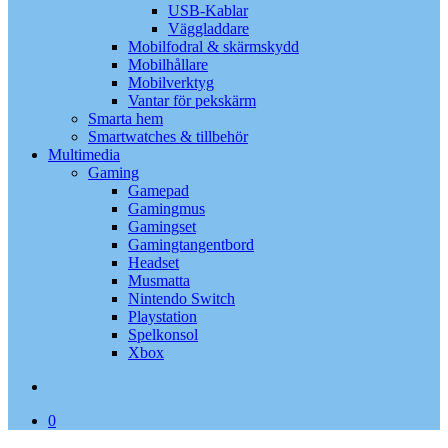
USB-Kablar
Väggladdare
Mobilfodral & skärmskydd
Mobilhållare
Mobilverktyg
Vantar för pekskärm
Smarta hem
Smartwatches & tillbehör
Multimedia
Gaming
Gamepad
Gamingmus
Gamingset
Gamingtangentbord
Headset
Musmatta
Nintendo Switch
Playstation
Spelkonsol
Xbox
search
0