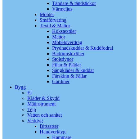
Tändare & tändstickor
Värmeljus
Möbler
Småförvaring
Textil & Mattor
Kökstextiler
Mattor
Möbelöverdrag
Prydnadskuddar & Kuddfodral
Badrumstextilier
Stolsdynor
Filtar & Plädar
Sängkläder & kuddar
Fårskinn & Fällar
Gardiner
Bygg
El
Kläder & Skydd
Mätinstrument
Tejp
Vatten och sanitet
Verktyg
Bitssatser
Handverktyg
Hammare