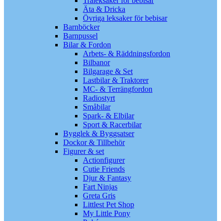
Träleksaker för bebisar
Äta & Dricka
Övriga leksaker för bebisar
Barnböcker
Barnpussel
Bilar & Fordon
Arbets- & Räddningsfordon
Bilbanor
Bilgarage & Set
Lastbilar & Traktorer
MC- & Terrängfordon
Radiostyrt
Småbilar
Spark- & Elbilar
Sport & Racerbilar
Bygglek & Byggsatser
Dockor & Tillbehör
Figurer & set
Actionfigurer
Cutie Friends
Djur & Fantasy
Fart Ninjas
Greta Gris
Littlest Pet Shop
My Little Pony