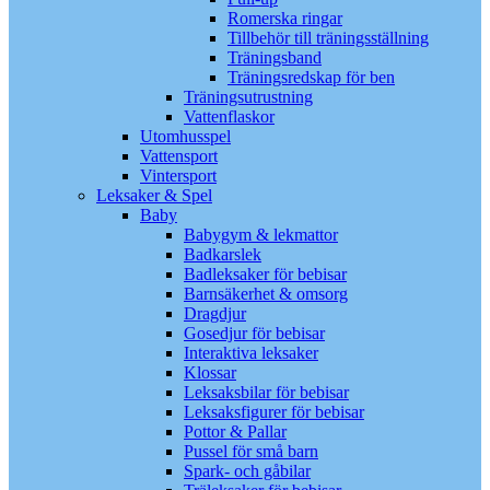
Romerska ringar
Tillbehör till träningsställning
Träningsband
Träningsredskap för ben
Träningsutrustning
Vattenflaskor
Utomhusspel
Vattensport
Vintersport
Leksaker & Spel
Baby
Babygym & lekmattor
Badkarslek
Badleksaker för bebisar
Barnsäkerhet & omsorg
Dragdjur
Gosedjur för bebisar
Interaktiva leksaker
Klossar
Leksaksbilar för bebisar
Leksaksfigurer för bebisar
Pottor & Pallar
Pussel för små barn
Spark- och gåbilar