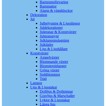
Barnrumsförvaring
Barnmattor
Alarm & väggklockor
Dekoration
Jul
Julbelysning & Ljusslingor
Juldekorationer
Julgranar & Konstväxter
Julgranspynt
Julklappsinslagning
Julkläder
Ljus & Ljushållare
Konstväxter
Ampelväxter
Blommande växter
Blomstergirlanger
Gröna växter
Snittblommor
Träd
Lampor
Ljus & Ljusstakar
Doftljus & Doftpinnar
Gravljus & Marschaller
Lyktor & Ljusstakar
Långa ljus