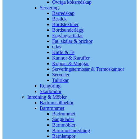
Övriga köksredskap
Servering
Barredskap
Bestick
Bordstextilier
Bordsunderlägg
Engångsartiklar
Fat, skålar & brickor
Glas
Kaffe & Te
Kannor & Karaffer
Koppar & Muggar
Serveringstermosar & Termoskannor
Servetter
Tallrikar
Rengöring
Skärbrädor
Inredning & Möbler
Badrumstillbehör
Barnrummet
Badrummet
Sängkläder
Barnmöbler
Barnrumsinredning
Barnlampor