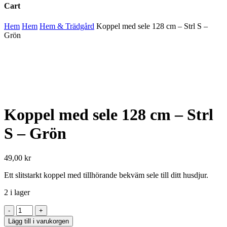
Cart
Close
Hem
Hem
Hem & Trädgård
Koppel med sele 128 cm – Strl S –
Cart
Grön
Koppel med sele 128 cm – Strl
S – Grön
49,00
kr
Ett slitstarkt koppel med tillhörande bekväm sele till ditt husdjur.
2 i lager
Koppel
med
Lägg till i varukorgen