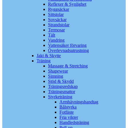
Reflexer & Synlighet
Ryggsäckar
Sittstolar
Sovsäckar
Strandstolar
Termosar
Tält
Vandring
Vattensäker förvaring
Överlevnadsutrustning
Jakt & Skytte
Träning
Massage & Stretching
Shapewear
Simning
Stöd & Skydd
Träningsredskap
Träningsmattor
Styrketräning
Armhävningshandtag
Bålstyrka
Fotfäste
Fria vikter
Handledsträning
Pull-up