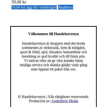
59,00
kr
Snabbvy
59,00
kr
Lägg till i varukorgen
Välkommen till Handelsavenyn
Handelsavenyn är shoppen med det breda
sortimentet av elektronik, hem & trädgård,
sport & fritid, spel, leksaker, barnartiklar och
inredning av god kvalité och till bästa pris.
Vi strävar efter att ge våra kunder bästa
möjliga service och skänka glädje varje gång
man öppnar ett paket från oss.
©
Handelsavenyn | Alla rättigheter reserverade.
Producerat av:
Anderberg Media