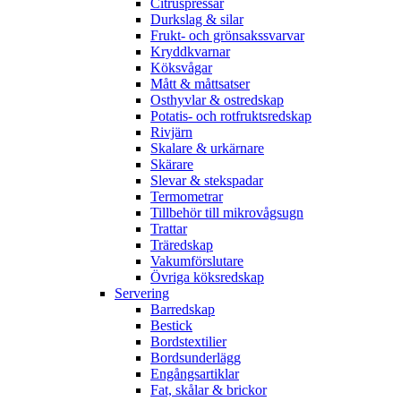
Citruspressar
Durkslag & silar
Frukt- och grönsakssvarvar
Kryddkvarnar
Köksvågar
Mått & måttsatser
Osthyvlar & ostredskap
Potatis- och rotfruktsredskap
Rivjärn
Skalare & urkärnare
Skärare
Slevar & stekspadar
Termometrar
Tillbehör till mikrovågsugn
Trattar
Träredskap
Vakumförslutare
Övriga köksredskap
Servering
Barredskap
Bestick
Bordstextilier
Bordsunderlägg
Engångsartiklar
Fat, skålar & brickor