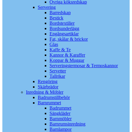
Övriga köksredskap
Servering
Barredskap
Bestick
Bordstextilier
Bordsunderlägg
Engångsartiklar
Fat, skålar & brickor
Glas
Kaffe & Te
Kannor & Karaffer
Koppar & Muggar
Serveringstermosar & Termoskannor
Servetter
Tallrikar
Rengöring
Skärbrädor
Inredning & Möbler
Badrumstillbehör
Barnrummet
Badrummet
Sängkläder
Barnmöbler
Barnrumsinredning
Barnlampor