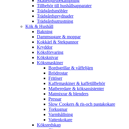
Skadedjursbekämpning
Tillbehör till hushållsapparater
Trädgårdsmöbler
Trädgårdsprydnader
Trädgårdsutrustning
Kök & Hushåll
Bakning
Dammsugare & moppar
Kokkärl & Stekpannor
Kryddor
Köksförvaring
Köksknivar
Köksmaskiner
Bordsgrillar & våffeljärn
Brödrostar
Fritöser
Kaffemaskiner & kaffetillbehör
Matberedare & köksassistenter
Matmixrar & blenders
Pressar
Slow Cookers & ris-och pastakokare
Torkugnar
Varmhållning
Vattenkokare
Köksredskap