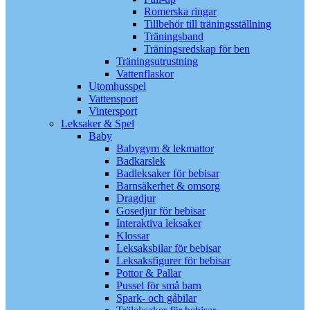
Romerska ringar
Tillbehör till träningsställning
Träningsband
Träningsredskap för ben
Träningsutrustning
Vattenflaskor
Utomhusspel
Vattensport
Vintersport
Leksaker & Spel
Baby
Babygym & lekmattor
Badkarslek
Badleksaker för bebisar
Barnsäkerhet & omsorg
Dragdjur
Gosedjur för bebisar
Interaktiva leksaker
Klossar
Leksaksbilar för bebisar
Leksaksfigurer för bebisar
Pottor & Pallar
Pussel för små barn
Spark- och gåbilar