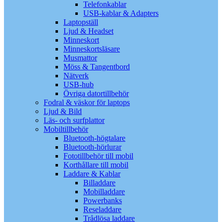
Telefonkablar
USB-kablar & Adapters
Laptopställ
Ljud & Headset
Minneskort
Minneskortsläsare
Musmattor
Möss & Tangentbord
Nätverk
USB-hub
Övriga datortillbehör
Fodral & väskor för laptops
Ljud & Bild
Läs- och surfplattor
Mobiltillbehör
Bluetooth-högtalare
Bluetooth-hörlurar
Fototillbehör till mobil
Korthållare till mobil
Laddare & Kablar
Billaddare
Mobilladdare
Powerbanks
Reseladdare
Trådlösa laddare