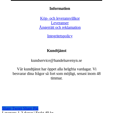
Information
Köp- och leveransvillkor
Leveranser
Ångerrätt och reklamation
Integritetspolicy
Kundtjänst
kundservice@handelsavenyn.se
Vår kundtjänst har öppet alla helgfria vardagar. Vi
besvarar dina frågor så fort som möjligt, senast inom 48
timmar.
Share
Tweet
Share
Pin
Close
Leverans 1-3 dagar | Frakt 49 kr