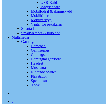
USB-Kablar
Väggladdare
Mobilfodral & skärmskydd
Mobilhållare
Mobilverktyg
Vantar för pekskärm
Smarta hem
Smartwatches & tillbehör
Multimedia
Gaming
Gamepad
Gamingmus
Gamingset
Gamingtangentbord
Headset
Musmatta
Nintendo Switch
Playstation
Spelkonsol
Xbox
search
0