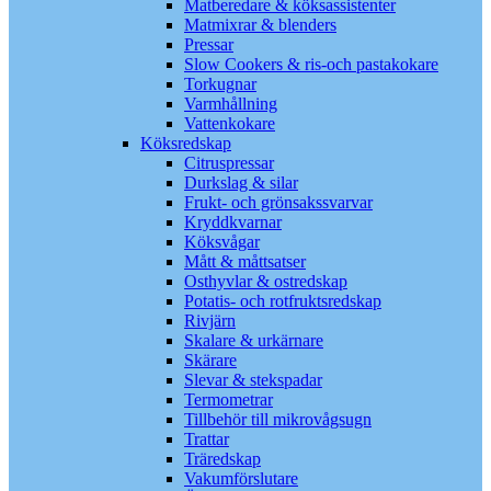
Matberedare & köksassistenter
Matmixrar & blenders
Pressar
Slow Cookers & ris-och pastakokare
Torkugnar
Varmhållning
Vattenkokare
Köksredskap
Citruspressar
Durkslag & silar
Frukt- och grönsakssvarvar
Kryddkvarnar
Köksvågar
Mått & måttsatser
Osthyvlar & ostredskap
Potatis- och rotfruktsredskap
Rivjärn
Skalare & urkärnare
Skärare
Slevar & stekspadar
Termometrar
Tillbehör till mikrovågsugn
Trattar
Träredskap
Vakumförslutare