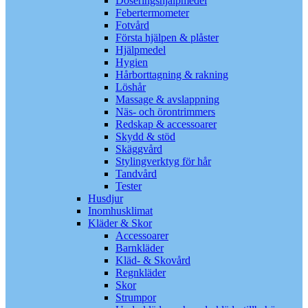
Doseringshjälpmedel
Febertermometer
Fotvård
Första hjälpen & plåster
Hjälpmedel
Hygien
Hårborttagning & rakning
Löshår
Massage & avslappning
Näs- och örontrimmers
Redskap & accessoarer
Skydd & stöd
Skäggvård
Stylingverktyg för hår
Tandvård
Tester
Husdjur
Inomhusklimat
Kläder & Skor
Accessoarer
Barnkläder
Kläd- & Skovård
Regnkläder
Skor
Strumpor