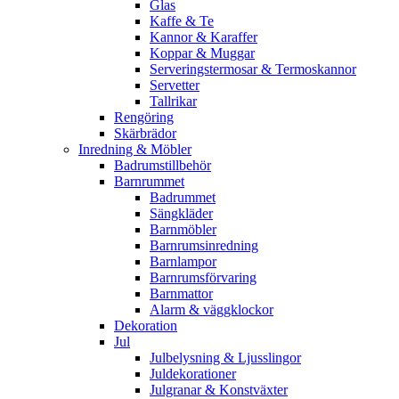
Glas
Kaffe & Te
Kannor & Karaffer
Koppar & Muggar
Serveringstermosar & Termoskannor
Servetter
Tallrikar
Rengöring
Skärbrädor
Inredning & Möbler
Badrumstillbehör
Barnrummet
Badrummet
Sängkläder
Barnmöbler
Barnrumsinredning
Barnlampor
Barnrumsförvaring
Barnmattor
Alarm & väggklockor
Dekoration
Jul
Julbelysning & Ljusslingor
Juldekorationer
Julgranar & Konstväxter