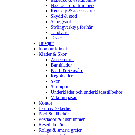
Näs- och örontrimmers
Redskap & accessoarer
Skydd & stöd
Skäggvård
Stylingverktyg för hår
Tandvård
Tester
Husdjur
Inomhusklimat
Kläder & Skor
Accessoarer
Barnkläder
Kläd- & Skovård
Regnkläder
Skor
Strumpor
Underkläder och underklädestillbehör
Vakuumpåsar
Kontor
Larm & Säkerhet
Pool & tillbehör
Postlådor & husnummer
Resetillbehör
Roliga & smarta grejer