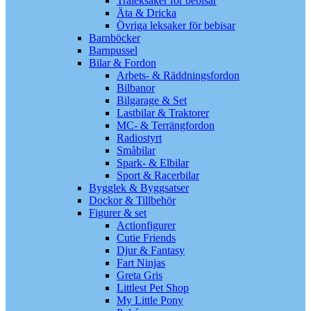
Träleksaker för bebisar
Äta & Dricka
Övriga leksaker för bebisar
Barnböcker
Barnpussel
Bilar & Fordon
Arbets- & Räddningsfordon
Bilbanor
Bilgarage & Set
Lastbilar & Traktorer
MC- & Terrängfordon
Radiostyrt
Småbilar
Spark- & Elbilar
Sport & Racerbilar
Bygglek & Byggsatser
Dockor & Tillbehör
Figurer & set
Actionfigurer
Cutie Friends
Djur & Fantasy
Fart Ninjas
Greta Gris
Littlest Pet Shop
My Little Pony