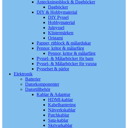
Anteckningsblock & Dagböcker
Dagböcker
DIY & Hobbymaterial
DIY Pyssel
Hobbymaterial
Julpyssel
Klistermärken
Origami
Papper, ritblock & målardukar
Pennor, kritor & målarfärg
Pennor, kritor & målarfärg
Pyssel- & Målarböcker för barn
Pyssel- & Målarböcker för vuxna
Pysselset & pärlor
Elektronik
Batterier
Datorkomponenter
Datortillbehör
Kablar & Adaptrar
HDMI-kablar
Kabelhantering
Nätverkskablar
Patchkablar
Sata-kablar
Skrivarkablar