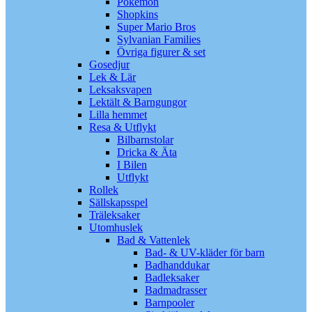
Pokémon
Shopkins
Super Mario Bros
Sylvanian Families
Övriga figurer & set
Gosedjur
Lek & Lär
Leksaksvapen
Lektält & Barngungor
Lilla hemmet
Resa & Utflykt
Bilbarnstolar
Dricka & Äta
I Bilen
Utflykt
Rollek
Sällskapsspel
Träleksaker
Utomhuslek
Bad & Vattenlek
Bad- & UV-kläder för barn
Badhanddukar
Badleksaker
Badmadrasser
Barnpooler