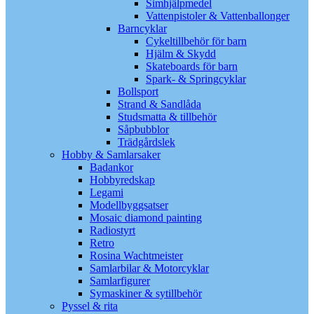
Simhjälpmedel
Vattenpistoler & Vattenballonger
Barncyklar
Cykeltillbehör för barn
Hjälm & Skydd
Skateboards för barn
Spark- & Springcyklar
Bollsport
Strand & Sandlåda
Studsmatta & tillbehör
Såpbubblor
Trädgårdslek
Hobby & Samlarsaker
Badankor
Hobbyredskap
Legami
Modellbyggsatser
Mosaic diamond painting
Radiostyrt
Retro
Rosina Wachtmeister
Samlarbilar & Motorcyklar
Samlarfigurer
Symaskiner & sytillbehör
Pyssel & rita