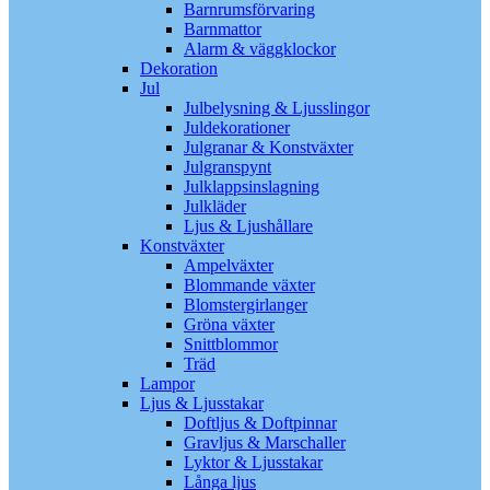
Barnrumsförvaring
Barnmattor
Alarm & väggklockor
Dekoration
Jul
Julbelysning & Ljusslingor
Juldekorationer
Julgranar & Konstväxter
Julgranspynt
Julklappsinslagning
Julkläder
Ljus & Ljushållare
Konstväxter
Ampelväxter
Blommande växter
Blomstergirlanger
Gröna växter
Snittblommor
Träd
Lampor
Ljus & Ljusstakar
Doftljus & Doftpinnar
Gravljus & Marschaller
Lyktor & Ljusstakar
Långa ljus