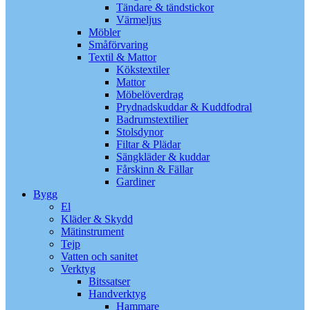
Tändare & tändstickor
Värmeljus
Möbler
Småförvaring
Textil & Mattor
Kökstextiler
Mattor
Möbelöverdrag
Prydnadskuddar & Kuddfodral
Badrumstextilier
Stolsdynor
Filtar & Plädar
Sängkläder & kuddar
Fårskinn & Fällar
Gardiner
Bygg
El
Kläder & Skydd
Mätinstrument
Tejp
Vatten och sanitet
Verktyg
Bitssatser
Handverktyg
Hammare