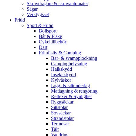
Skruvdragare & skruvautomater
Sågar
Verktygsset
Fritid
Sport & Fritid
Bollsport
Båt & Fiske
Cykeltillbehör
Dart
Friluftsliv & Camping
Bär- & svampplockning
Campingbelysning
Halkskydd
Insektsskydd
Kylväskor
Ligg- & sittunderlag
Matlagning & rengöring
Reflexer & Synlighet
Ryggsäckar
Sittstolar
Sovsäckar
Strandstolar
Termosar
Tält
Vandring