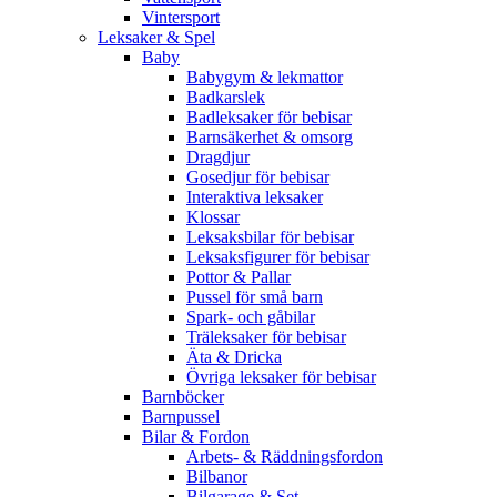
Vintersport
Leksaker & Spel
Baby
Babygym & lekmattor
Badkarslek
Badleksaker för bebisar
Barnsäkerhet & omsorg
Dragdjur
Gosedjur för bebisar
Interaktiva leksaker
Klossar
Leksaksbilar för bebisar
Leksaksfigurer för bebisar
Pottor & Pallar
Pussel för små barn
Spark- och gåbilar
Träleksaker för bebisar
Äta & Dricka
Övriga leksaker för bebisar
Barnböcker
Barnpussel
Bilar & Fordon
Arbets- & Räddningsfordon
Bilbanor
Bilgarage & Set