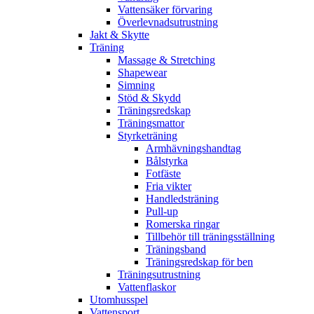
Vattensäker förvaring
Överlevnadsutrustning
Jakt & Skytte
Träning
Massage & Stretching
Shapewear
Simning
Stöd & Skydd
Träningsredskap
Träningsmattor
Styrketräning
Armhävningshandtag
Bålstyrka
Fotfäste
Fria vikter
Handledsträning
Pull-up
Romerska ringar
Tillbehör till träningsställning
Träningsband
Träningsredskap för ben
Träningsutrustning
Vattenflaskor
Utomhusspel
Vattensport