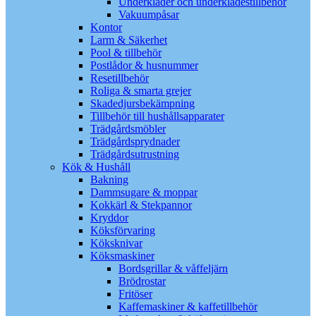
Underkläder och underklädestillbehör
Vakuumpåsar
Kontor
Larm & Säkerhet
Pool & tillbehör
Postlådor & husnummer
Resetillbehör
Roliga & smarta grejer
Skadedjursbekämpning
Tillbehör till hushållsapparater
Trädgårdsmöbler
Trädgårdsprydnader
Trädgårdsutrustning
Kök & Hushåll
Bakning
Dammsugare & moppar
Kokkärl & Stekpannor
Kryddor
Köksförvaring
Köksknivar
Köksmaskiner
Bordsgrillar & våffeljärn
Brödrostar
Fritöser
Kaffemaskiner & kaffetillbehör