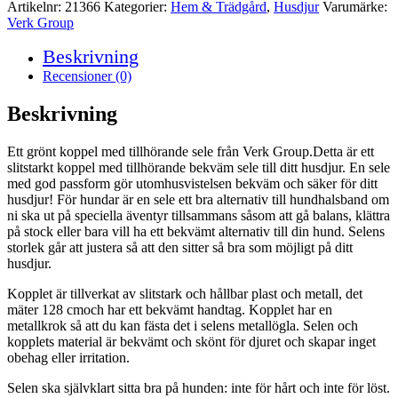
sele
Artikelnr:
21366
Kategorier:
Hem & Trädgård
,
Husdjur
Varumärke:
128
Verk Group
cm
-
Beskrivning
Strl
Recensioner (0)
S
-
Beskrivning
Grön
mängd
Ett grönt koppel med tillhörande sele från Verk Group.Detta är ett
slitstarkt koppel med tillhörande bekväm sele till ditt husdjur. En sele
med god passform gör utomhusvistelsen bekväm och säker för ditt
husdjur! För hundar är en sele ett bra alternativ till hundhalsband om
ni ska ut på speciella äventyr tillsammans såsom att gå balans, klättra
på stock eller bara vill ha ett bekvämt alternativ till din hund. Selens
storlek går att justera så att den sitter så bra som möjligt på ditt
husdjur.
Kopplet är tillverkat av slitstark och hållbar plast och metall, det
mäter 128 cmoch har ett bekvämt handtag. Kopplet har en
metallkrok så att du kan fästa det i selens metallögla. Selen och
kopplets material är bekvämt och skönt för djuret och skapar inget
obehag eller irritation.
Selen ska självklart sitta bra på hunden: inte för hårt och inte för löst.