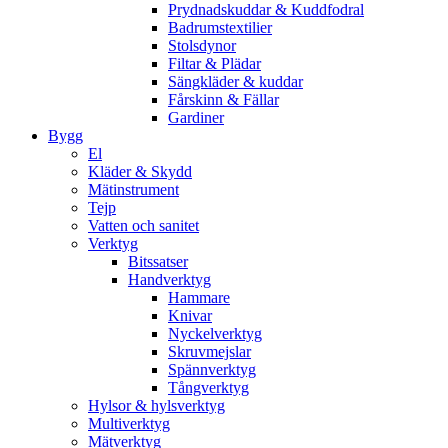
Prydnadskuddar & Kuddfodral
Badrumstextilier
Stolsdynor
Filtar & Plädar
Sängkläder & kuddar
Fårskinn & Fällar
Gardiner
Bygg
El
Kläder & Skydd
Mätinstrument
Tejp
Vatten och sanitet
Verktyg
Bitssatser
Handverktyg
Hammare
Knivar
Nyckelverktyg
Skruvmejslar
Spännverktyg
Tångverktyg
Hylsor & hylsverktyg
Multiverktyg
Mätverktyg