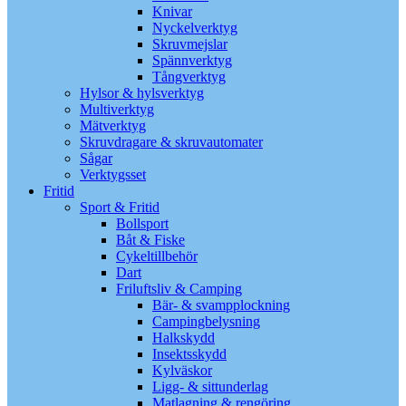
Knivar
Nyckelverktyg
Skruvmejslar
Spännverktyg
Tångverktyg
Hylsor & hylsverktyg
Multiverktyg
Mätverktyg
Skruvdragare & skruvautomater
Sågar
Verktygsset
Fritid
Sport & Fritid
Bollsport
Båt & Fiske
Cykeltillbehör
Dart
Friluftsliv & Camping
Bär- & svampplockning
Campingbelysning
Halkskydd
Insektsskydd
Kylväskor
Ligg- & sittunderlag
Matlagning & rengöring