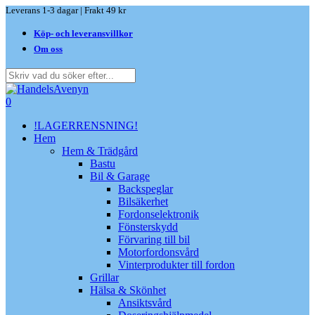
Skip
Leverans 1-3 dagar | Frakt 49 kr
to
Köp- och leveransvillkor
main
content
Om oss
Close
Search
search
0
Menu
!LAGERRENSNING!
Hem
Hem & Trädgård
Bastu
Bil & Garage
Backspeglar
Bilsäkerhet
Fordonselektronik
Fönsterskydd
Förvaring till bil
Motorfordonsvård
Vinterprodukter till fordon
Grillar
Hälsa & Skönhet
Ansiktsvård