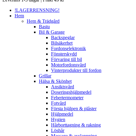
Menu
!LAGERRENSNING!
Hem
Hem & Trädgård
Bastu
Bil & Garage
Backspeglar
Bilsäkerhet
Fordonselektronik
Fönsterskydd
Förvaring till bil
Motorfordonsvård
Vinterprodukter till fordon
Grillar
Hälsa & Skönhet
Ansiktsvård
Doseringshjälpmedel
Febertermometer
Fotvård
Första hjälpen & plåster
Hjälpmedel
Hygien
Hårborttagning & rakning
Löshår
Massage & avslappning