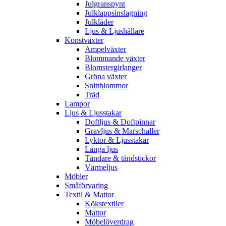
Julgranspynt
Julklappsinslagning
Julkläder
Ljus & Ljushållare
Konstväxter
Ampelväxter
Blommande växter
Blomstergirlanger
Gröna växter
Snittblommor
Träd
Lampor
Ljus & Ljusstakar
Doftljus & Doftpinnar
Gravljus & Marschaller
Lyktor & Ljusstakar
Långa ljus
Tändare & tändstickor
Värmeljus
Möbler
Småförvaring
Textil & Mattor
Kökstextiler
Mattor
Möbelöverdrag