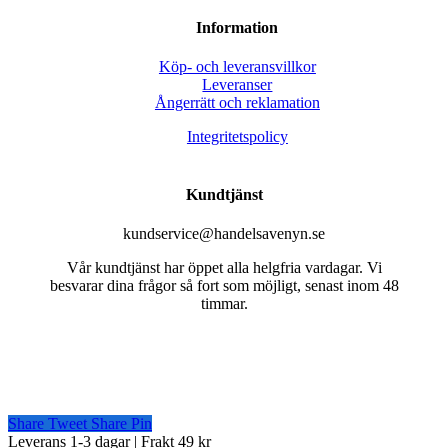
Information
Köp- och leveransvillkor
Leveranser
Ångerrätt och reklamation
Integritetspolicy
Kundtjänst
kundservice@handelsavenyn.se
Vår kundtjänst har öppet alla helgfria vardagar. Vi
besvarar dina frågor så fort som möjligt, senast inom 48
timmar.
Share
Tweet
Share
Pin
Close
Leverans 1-3 dagar | Frakt 49 kr