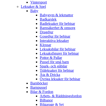
Vintersport
Leksaker & Spel
Baby
Babygym & lekmattor
Badkarslek
Badleksaker för bebisar
Barnsäkerhet & omsorg
Dragdjur
Gosedjur för bebisar
Interaktiva leksaker
Klossar
Leksaksbilar för bebisar
Leksaksfigurer för bebisar
Pottor & Pallar
Pussel för små barn
Spark- och gåbilar
Träleksaker för bebisar
Äta & Dricka
Övriga leksaker för bebisar
Barnböcker
Barnpussel
Bilar & Fordon
Arbets- & Räddningsfordon
Bilbanor
Bilgarage & Set