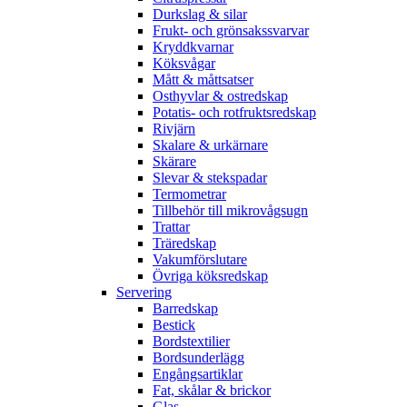
Durkslag & silar
Frukt- och grönsakssvarvar
Kryddkvarnar
Köksvågar
Mått & måttsatser
Osthyvlar & ostredskap
Potatis- och rotfruktsredskap
Rivjärn
Skalare & urkärnare
Skärare
Slevar & stekspadar
Termometrar
Tillbehör till mikrovågsugn
Trattar
Träredskap
Vakumförslutare
Övriga köksredskap
Servering
Barredskap
Bestick
Bordstextilier
Bordsunderlägg
Engångsartiklar
Fat, skålar & brickor
Glas