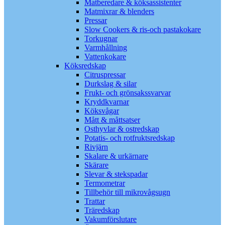
Matberedare & köksassistenter
Matmixrar & blenders
Pressar
Slow Cookers & ris-och pastakokare
Torkugnar
Varmhållning
Vattenkokare
Köksredskap
Citruspressar
Durkslag & silar
Frukt- och grönsakssvarvar
Kryddkvarnar
Köksvågar
Mått & måttsatser
Osthyvlar & ostredskap
Potatis- och rotfruktsredskap
Rivjärn
Skalare & urkärnare
Skärare
Slevar & stekspadar
Termometrar
Tillbehör till mikrovågsugn
Trattar
Träredskap
Vakumförslutare