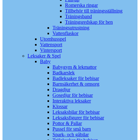
Romerska ringar
Tillbehör till träningsställning
Träningsband
Träningsredskap för ben
Träningsutrustning
Vattenflaskor
Utomhusspel
Vattensport
Vintersport
Leksaker & Spel
Baby
Babygym & lekmattor
Badkarslek
Badleksaker för bebisar
Barnsäkerhet & omsorg
Dragdjur
Gosedjur för bebisar
Interaktiva leksaker
Klossar
Leksaksbilar för bebisar
Leksaksfigurer för bebisar
Pottor & Pallar
Pussel för små barn
Spark- och gåbilar