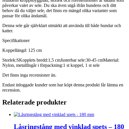
Hundens kroppsbyggnad, storlek och rörelsemönster är sådant som
påverkar valet av sele. Du ska även utgå ifrån hundens och ditt
behov då du väljer sele, det finns en mängd olika varianter som
passar för olika ändamål.
Denna sele går självklart utmärkt att använda till både hundar och
katter.
Specifikationer
Koppellängd: 125 cm
Storlek:SKopplets bredd:1,5 cmJusterbar sele:30-45 cmMaterial:
Nylon, metallIngår i förpackning:1 st koppel, 1 st sele
Det finns inga recensioner än.
Endast inloggade kunder som har köpt denna produkt får lämna en
recension.
Relaterade produkter
Låsringstång med vinklad spets – 180