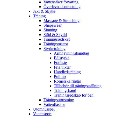
Vattensäker förvaring
Överlevnadsutrustning
Jakt & Skytte
Träning
Massage & Stretching
Shapewear
Simning
Stöd & Skydd
Träningsredskap
Träningsmattor
Styrketräning
Armhävningshandtag
Bålstyrka
Fotfäste
Fria vikter
Handledsträning
Pull-up
Romerska ringar
Tillbehör till träningsställning
Träningsband
Träningsredskap för ben
Träningsutrustning
Vattenflaskor
Utomhusspel
Vattensport