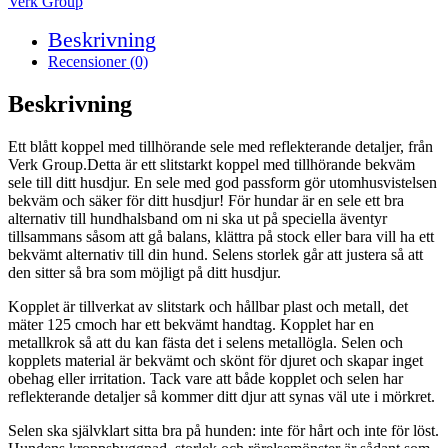
Verk Group
Beskrivning
Recensioner (0)
Beskrivning
Ett blått koppel med tillhörande sele med reflekterande detaljer, från
Verk Group.Detta är ett slitstarkt koppel med tillhörande bekväm
sele till ditt husdjur. En sele med god passform gör utomhusvistelsen
bekväm och säker för ditt husdjur! För hundar är en sele ett bra
alternativ till hundhalsband om ni ska ut på speciella äventyr
tillsammans såsom att gå balans, klättra på stock eller bara vill ha ett
bekvämt alternativ till din hund. Selens storlek går att justera så att
den sitter så bra som möjligt på ditt husdjur.
Kopplet är tillverkat av slitstark och hållbar plast och metall, det
mäter 125 cmoch har ett bekvämt handtag. Kopplet har en
metallkrok så att du kan fästa det i selens metallögla. Selen och
kopplets material är bekvämt och skönt för djuret och skapar inget
obehag eller irritation. Tack vare att både kopplet och selen har
reflekterande detaljer så kommer ditt djur att synas väl ute i mörkret.
Selen ska självklart sitta bra på hunden: inte för hårt och inte för löst.