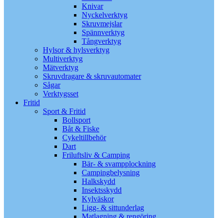
Knivar
Nyckelverktyg
Skruvmejslar
Spännverktyg
Tångverktyg
Hylsor & hylsverktyg
Multiverktyg
Mätverktyg
Skruvdragare & skruvautomater
Sågar
Verktygsset
Fritid
Sport & Fritid
Bollsport
Båt & Fiske
Cykeltillbehör
Dart
Friluftsliv & Camping
Bär- & svampplockning
Campingbelysning
Halkskydd
Insektsskydd
Kylväskor
Ligg- & sittunderlag
Matlagning & rengöring