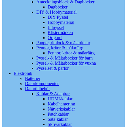
Anteckningsblock & Dagböcker
Dagböcker
DIY & Hobbymaterial
DIY Pyssel
Hobbymaterial
Julpyssel
Klistermärken
Origami
Papper, ritblock & målardukar
Pennor, kritor & målarfärg
Pennor, kritor & målarfärg
Pyssel- & Målarböcker för barn
Pyssel- & Målarböcker för vuxna
Pysselset & pärlor
Elektronik
Batterier
Datorkomponenter
Datortillbehör
Kablar & Adaptrar
HDMI-kablar
Kabelhantering
Nätverkskablar
Patchkablar
Sata-kablar
Skrivarkablar