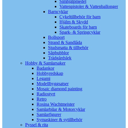
Simhjälpmedel
Vattenpistoler & Vattenballonger
Barncyklar
Cykeltillbehör för barn
Hjälm & Skydd
Skateboards för barn
Spark- & Springcyklar
Bollsport
Strand & Sandlåda
Studsmatta & tillbehör
Såpbubblor
Trädgårdslek
Hobby & Samlarsaker
Badankor
Hobbyredskap
Legami
Modellbyggsatser
Mosaic diamond painting
Radiostyrt
Retro
Rosina Wachtmeister
Samlarbilar & Motorcyklar
Samlarfigurer
Symaskiner & sytillbehör
Pyssel & rita