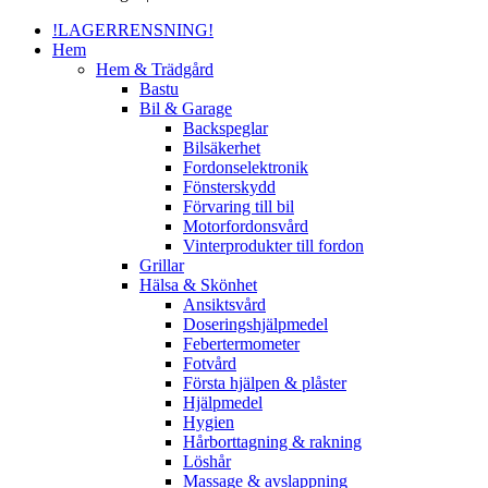
Menu
!LAGERRENSNING!
Hem
Hem & Trädgård
Bastu
Bil & Garage
Backspeglar
Bilsäkerhet
Fordonselektronik
Fönsterskydd
Förvaring till bil
Motorfordonsvård
Vinterprodukter till fordon
Grillar
Hälsa & Skönhet
Ansiktsvård
Doseringshjälpmedel
Febertermometer
Fotvård
Första hjälpen & plåster
Hjälpmedel
Hygien
Hårborttagning & rakning
Löshår
Massage & avslappning