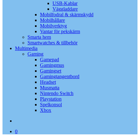
USB-Kablar
Väggladdare
Mobilfodral & skärmskydd
Mobilhållare
Mobilverktyg
Vantar för pekskärm
Smarta hem
Smartwatches & tillbehör
Multimedia
Gaming
Gamepad
Gamingmus
Gamingset
Gamingtangentbord
Headset
Musmatta
Nintendo Switch
Playstation
Spelkonsol
Xbox
search
0