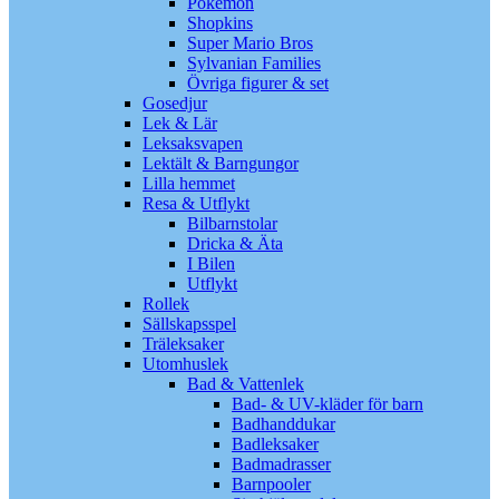
Pokémon
Shopkins
Super Mario Bros
Sylvanian Families
Övriga figurer & set
Gosedjur
Lek & Lär
Leksaksvapen
Lektält & Barngungor
Lilla hemmet
Resa & Utflykt
Bilbarnstolar
Dricka & Äta
I Bilen
Utflykt
Rollek
Sällskapsspel
Träleksaker
Utomhuslek
Bad & Vattenlek
Bad- & UV-kläder för barn
Badhanddukar
Badleksaker
Badmadrasser
Barnpooler