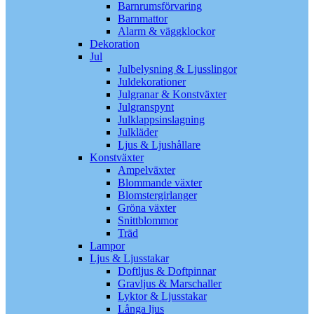
Barnrumsförvaring
Barnmattor
Alarm & väggklockor
Dekoration
Jul
Julbelysning & Ljusslingor
Juldekorationer
Julgranar & Konstväxter
Julgranspynt
Julklappsinslagning
Julkläder
Ljus & Ljushållare
Konstväxter
Ampelväxter
Blommande växter
Blomstergirlanger
Gröna växter
Snittblommor
Träd
Lampor
Ljus & Ljusstakar
Doftljus & Doftpinnar
Gravljus & Marschaller
Lyktor & Ljusstakar
Långa ljus