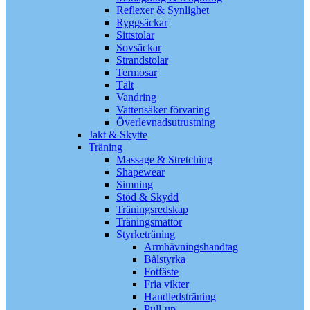
Reflexer & Synlighet
Ryggsäckar
Sittstolar
Sovsäckar
Strandstolar
Termosar
Tält
Vandring
Vattensäker förvaring
Överlevnadsutrustning
Jakt & Skytte
Träning
Massage & Stretching
Shapewear
Simning
Stöd & Skydd
Träningsredskap
Träningsmattor
Styrketräning
Armhävningshandtag
Bålstyrka
Fotfäste
Fria vikter
Handledsträning
Pull-up