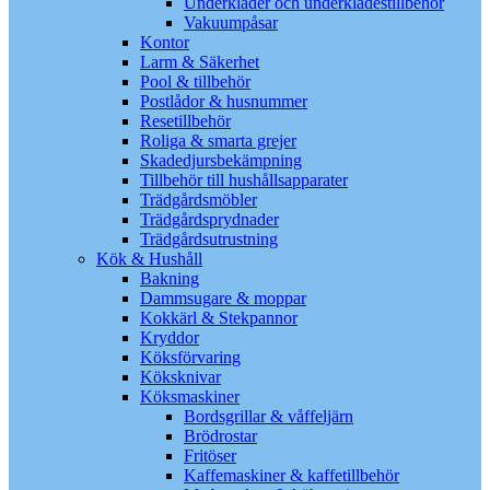
Underkläder och underklädestillbehör
Vakuumpåsar
Kontor
Larm & Säkerhet
Pool & tillbehör
Postlådor & husnummer
Resetillbehör
Roliga & smarta grejer
Skadedjursbekämpning
Tillbehör till hushållsapparater
Trädgårdsmöbler
Trädgårdsprydnader
Trädgårdsutrustning
Kök & Hushåll
Bakning
Dammsugare & moppar
Kokkärl & Stekpannor
Kryddor
Köksförvaring
Köksknivar
Köksmaskiner
Bordsgrillar & våffeljärn
Brödrostar
Fritöser
Kaffemaskiner & kaffetillbehör