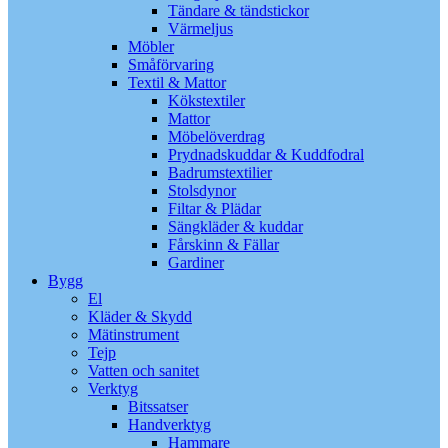
Tändare & tändstickor
Värmeljus
Möbler
Småförvaring
Textil & Mattor
Kökstextiler
Mattor
Möbelöverdrag
Prydnadskuddar & Kuddfodral
Badrumstextilier
Stolsdynor
Filtar & Plädar
Sängkläder & kuddar
Fårskinn & Fällar
Gardiner
Bygg
El
Kläder & Skydd
Mätinstrument
Tejp
Vatten och sanitet
Verktyg
Bitssatser
Handverktyg
Hammare