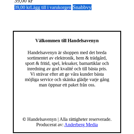
39,00
kr
Snabbvy
39,00
kr
Lägg till i varukorgen
Välkommen till Handelsavenyn
Handelsavenyn är shoppen med det breda
sortimentet av elektronik, hem & trädgård,
sport & fritid, spel, leksaker, barnartiklar och
inredning av god kvalité och till bästa pris.
Vi strävar efter att ge våra kunder bästa
möjliga service och skänka glädje varje gång
man öppnar ett paket från oss.
©
Handelsavenyn | Alla rättigheter reserverade.
Producerat av:
Anderberg Media