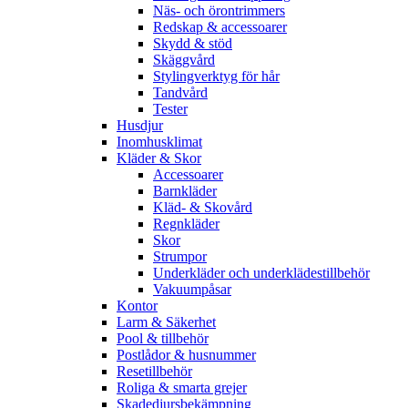
Näs- och örontrimmers
Redskap & accessoarer
Skydd & stöd
Skäggvård
Stylingverktyg för hår
Tandvård
Tester
Husdjur
Inomhusklimat
Kläder & Skor
Accessoarer
Barnkläder
Kläd- & Skovård
Regnkläder
Skor
Strumpor
Underkläder och underklädestillbehör
Vakuumpåsar
Kontor
Larm & Säkerhet
Pool & tillbehör
Postlådor & husnummer
Resetillbehör
Roliga & smarta grejer
Skadedjursbekämpning