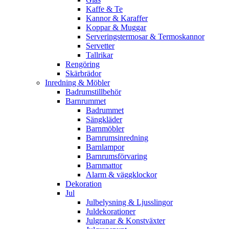
Kaffe & Te
Kannor & Karaffer
Koppar & Muggar
Serveringstermosar & Termoskannor
Servetter
Tallrikar
Rengöring
Skärbrädor
Inredning & Möbler
Badrumstillbehör
Barnrummet
Badrummet
Sängkläder
Barnmöbler
Barnrumsinredning
Barnlampor
Barnrumsförvaring
Barnmattor
Alarm & väggklockor
Dekoration
Jul
Julbelysning & Ljusslingor
Juldekorationer
Julgranar & Konstväxter