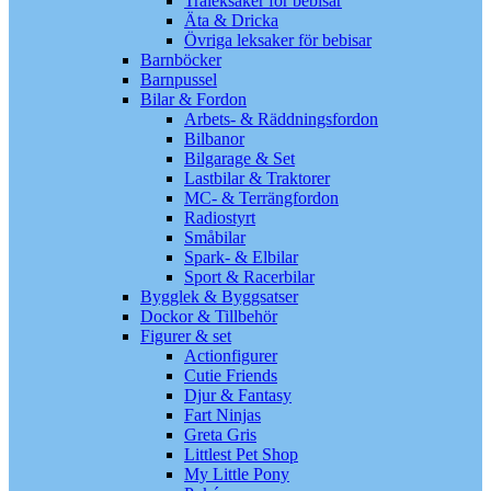
Träleksaker för bebisar
Äta & Dricka
Övriga leksaker för bebisar
Barnböcker
Barnpussel
Bilar & Fordon
Arbets- & Räddningsfordon
Bilbanor
Bilgarage & Set
Lastbilar & Traktorer
MC- & Terrängfordon
Radiostyrt
Småbilar
Spark- & Elbilar
Sport & Racerbilar
Bygglek & Byggsatser
Dockor & Tillbehör
Figurer & set
Actionfigurer
Cutie Friends
Djur & Fantasy
Fart Ninjas
Greta Gris
Littlest Pet Shop
My Little Pony