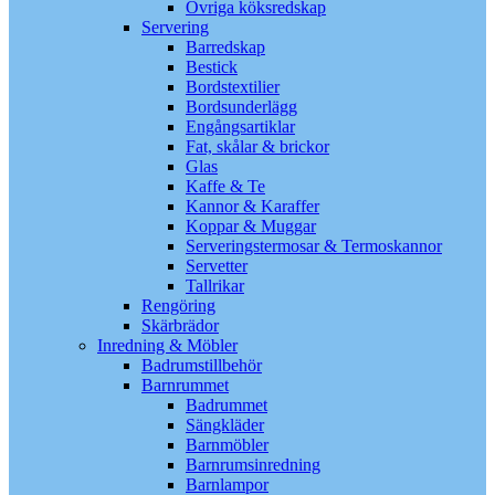
Övriga köksredskap
Servering
Barredskap
Bestick
Bordstextilier
Bordsunderlägg
Engångsartiklar
Fat, skålar & brickor
Glas
Kaffe & Te
Kannor & Karaffer
Koppar & Muggar
Serveringstermosar & Termoskannor
Servetter
Tallrikar
Rengöring
Skärbrädor
Inredning & Möbler
Badrumstillbehör
Barnrummet
Badrummet
Sängkläder
Barnmöbler
Barnrumsinredning
Barnlampor