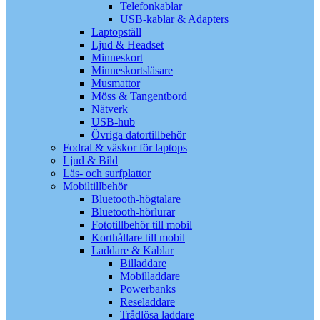
Telefonkablar
USB-kablar & Adapters
Laptopställ
Ljud & Headset
Minneskort
Minneskortsläsare
Musmattor
Möss & Tangentbord
Nätverk
USB-hub
Övriga datortillbehör
Fodral & väskor för laptops
Ljud & Bild
Läs- och surfplattor
Mobiltillbehör
Bluetooth-högtalare
Bluetooth-hörlurar
Fototillbehör till mobil
Korthållare till mobil
Laddare & Kablar
Billaddare
Mobilladdare
Powerbanks
Reseladdare
Trådlösa laddare