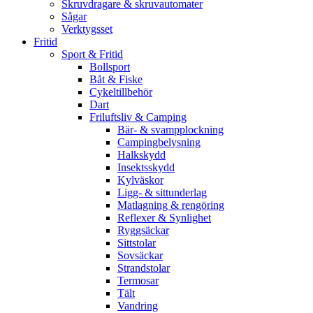
Skruvdragare & skruvautomater
Sågar
Verktygsset
Fritid
Sport & Fritid
Bollsport
Båt & Fiske
Cykeltillbehör
Dart
Friluftsliv & Camping
Bär- & svampplockning
Campingbelysning
Halkskydd
Insektsskydd
Kylväskor
Ligg- & sittunderlag
Matlagning & rengöring
Reflexer & Synlighet
Ryggsäckar
Sittstolar
Sovsäckar
Strandstolar
Termosar
Tält
Vandring