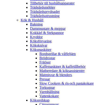
Tillbehör till hushållsapparater
Trädgårdsmöbler
Trädgårdsprydnader
Trädgårdsutrustning
Kök & Hushåll
Bakning
Dammsugare & moppar
Kokkärl & Stekpannor
Kryddor
Köksförvaring
Köksknivar
Köksmaskiner
Bordsgrillar & våffeljärn
Brödrostar
Fritöser
Kaffemaskiner & kaffetillbehör
Matberedare & köksassistenter
Matmixrar & blenders
Pressar
Slow Cookers & ris-och pastakokare
Torkugnar
Varmhållning
Vattenkokare
Köksredskap
Citruspressar