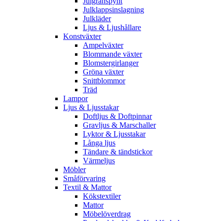
Julgranspynt
Julklappsinslagning
Julkläder
Ljus & Ljushållare
Konstväxter
Ampelväxter
Blommande växter
Blomstergirlanger
Gröna växter
Snittblommor
Träd
Lampor
Ljus & Ljusstakar
Doftljus & Doftpinnar
Gravljus & Marschaller
Lyktor & Ljusstakar
Långa ljus
Tändare & tändstickor
Värmeljus
Möbler
Småförvaring
Textil & Mattor
Kökstextiler
Mattor
Möbelöverdrag