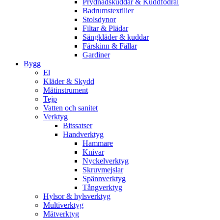
Prydnadskuddar & Kuddfodral
Badrumstextilier
Stolsdynor
Filtar & Plädar
Sängkläder & kuddar
Fårskinn & Fällar
Gardiner
Bygg
El
Kläder & Skydd
Mätinstrument
Tejp
Vatten och sanitet
Verktyg
Bitssatser
Handverktyg
Hammare
Knivar
Nyckelverktyg
Skruvmejslar
Spännverktyg
Tångverktyg
Hylsor & hylsverktyg
Multiverktyg
Mätverktyg