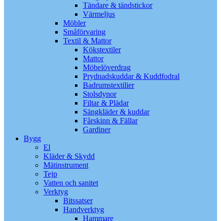
Tändare & tändstickor
Värmeljus
Möbler
Småförvaring
Textil & Mattor
Kökstextiler
Mattor
Möbelöverdrag
Prydnadskuddar & Kuddfodral
Badrumstextilier
Stolsdynor
Filtar & Plädar
Sängkläder & kuddar
Fårskinn & Fällar
Gardiner
Bygg
El
Kläder & Skydd
Mätinstrument
Tejp
Vatten och sanitet
Verktyg
Bitssatser
Handverktyg
Hammare