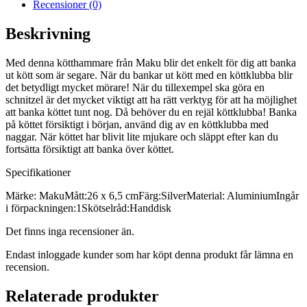
Recensioner (0)
Beskrivning
Med denna kötthammare från Maku blir det enkelt för dig att banka
ut kött som är segare. När du bankar ut kött med en köttklubba blir
det betydligt mycket mörare! När du tillexempel ska göra en
schnitzel är det mycket viktigt att ha rätt verktyg för att ha möjlighet
att banka köttet tunt nog. Då behöver du en rejäl köttklubba! Banka
på köttet försiktigt i början, använd dig av en köttklubba med
naggar. När köttet har blivit lite mjukare och släppt efter kan du
fortsätta försiktigt att banka över köttet.
Specifikationer
Märke: MakuMått:26 x 6,5 cmFärg:SilverMaterial: AluminiumIngår
i förpackningen:1Skötselråd:Handdisk
Det finns inga recensioner än.
Endast inloggade kunder som har köpt denna produkt får lämna en
recension.
Relaterade produkter