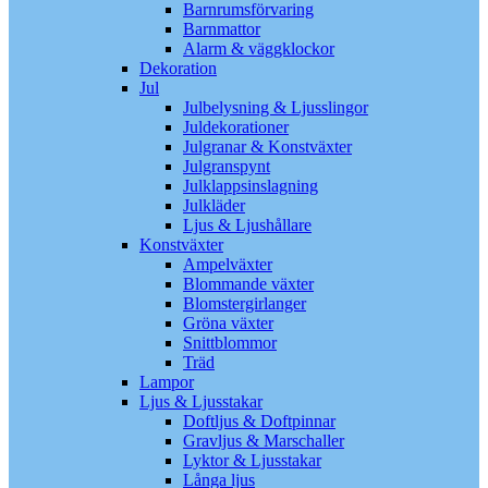
Barnrumsförvaring
Barnmattor
Alarm & väggklockor
Dekoration
Jul
Julbelysning & Ljusslingor
Juldekorationer
Julgranar & Konstväxter
Julgranspynt
Julklappsinslagning
Julkläder
Ljus & Ljushållare
Konstväxter
Ampelväxter
Blommande växter
Blomstergirlanger
Gröna växter
Snittblommor
Träd
Lampor
Ljus & Ljusstakar
Doftljus & Doftpinnar
Gravljus & Marschaller
Lyktor & Ljusstakar
Långa ljus