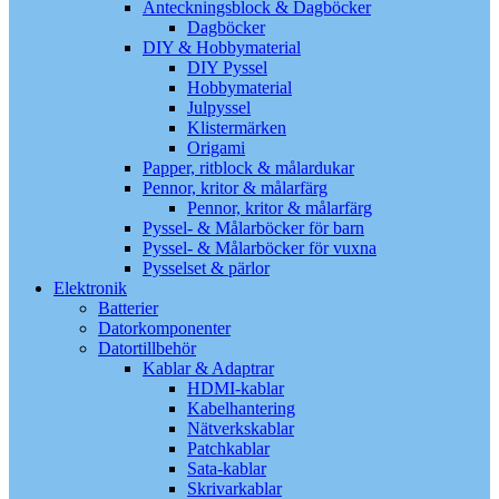
Anteckningsblock & Dagböcker
Dagböcker
DIY & Hobbymaterial
DIY Pyssel
Hobbymaterial
Julpyssel
Klistermärken
Origami
Papper, ritblock & målardukar
Pennor, kritor & målarfärg
Pennor, kritor & målarfärg
Pyssel- & Målarböcker för barn
Pyssel- & Målarböcker för vuxna
Pysselset & pärlor
Elektronik
Batterier
Datorkomponenter
Datortillbehör
Kablar & Adaptrar
HDMI-kablar
Kabelhantering
Nätverkskablar
Patchkablar
Sata-kablar
Skrivarkablar