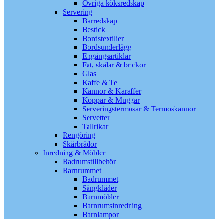
Övriga köksredskap
Servering
Barredskap
Bestick
Bordstextilier
Bordsunderlägg
Engångsartiklar
Fat, skålar & brickor
Glas
Kaffe & Te
Kannor & Karaffer
Koppar & Muggar
Serveringstermosar & Termoskannor
Servetter
Tallrikar
Rengöring
Skärbrädor
Inredning & Möbler
Badrumstillbehör
Barnrummet
Badrummet
Sängkläder
Barnmöbler
Barnrumsinredning
Barnlampor