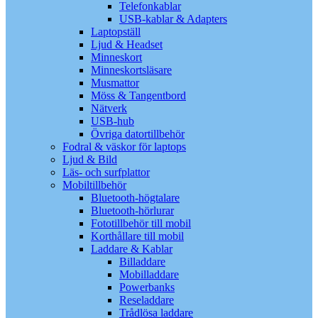
Telefonkablar
USB-kablar & Adapters
Laptopställ
Ljud & Headset
Minneskort
Minneskortsläsare
Musmattor
Möss & Tangentbord
Nätverk
USB-hub
Övriga datortillbehör
Fodral & väskor för laptops
Ljud & Bild
Läs- och surfplattor
Mobiltillbehör
Bluetooth-högtalare
Bluetooth-hörlurar
Fototillbehör till mobil
Korthållare till mobil
Laddare & Kablar
Billaddare
Mobilladdare
Powerbanks
Reseladdare
Trådlösa laddare