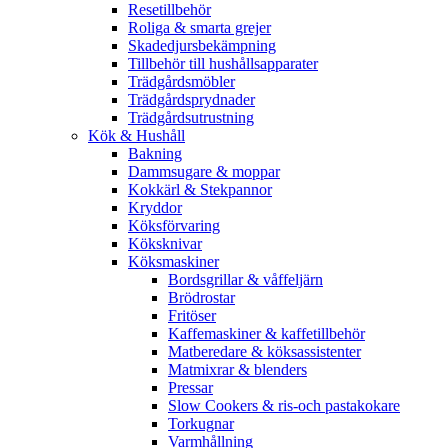
Resetillbehör
Roliga & smarta grejer
Skadedjursbekämpning
Tillbehör till hushållsapparater
Trädgårdsmöbler
Trädgårdsprydnader
Trädgårdsutrustning
Kök & Hushåll
Bakning
Dammsugare & moppar
Kokkärl & Stekpannor
Kryddor
Köksförvaring
Köksknivar
Köksmaskiner
Bordsgrillar & våffeljärn
Brödrostar
Fritöser
Kaffemaskiner & kaffetillbehör
Matberedare & köksassistenter
Matmixrar & blenders
Pressar
Slow Cookers & ris-och pastakokare
Torkugnar
Varmhållning