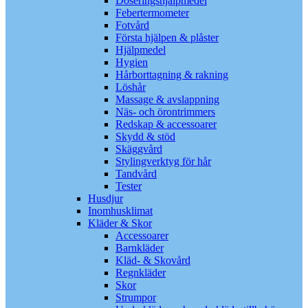
Doseringshjälpmedel
Febertermometer
Fotvård
Första hjälpen & plåster
Hjälpmedel
Hygien
Hårborttagning & rakning
Löshår
Massage & avslappning
Näs- och örontrimmers
Redskap & accessoarer
Skydd & stöd
Skäggvård
Stylingverktyg för hår
Tandvård
Tester
Husdjur
Inomhusklimat
Kläder & Skor
Accessoarer
Barnkläder
Kläd- & Skovård
Regnkläder
Skor
Strumpor