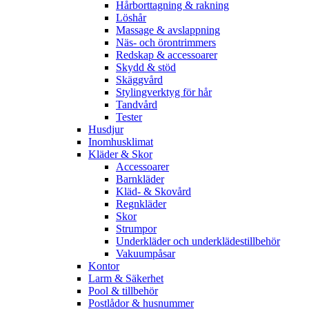
Hårborttagning & rakning
Löshår
Massage & avslappning
Näs- och örontrimmers
Redskap & accessoarer
Skydd & stöd
Skäggvård
Stylingverktyg för hår
Tandvård
Tester
Husdjur
Inomhusklimat
Kläder & Skor
Accessoarer
Barnkläder
Kläd- & Skovård
Regnkläder
Skor
Strumpor
Underkläder och underklädestillbehör
Vakuumpåsar
Kontor
Larm & Säkerhet
Pool & tillbehör
Postlådor & husnummer