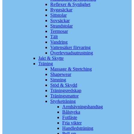
Reflexer & Synlighet
Ryggsäckar
Sittstolar
Sovsäckar
Strandstolar
Termosar
Tält
Vandring
Vattensäker förvaring
Överlevnadsutrustning
Jakt & Skytte
Träning
Massage & Stretching
Shapewear
Simning
Stöd & Skydd
Träningsredskap
Träningsmattor
Styrketräning
Armhävningshandtag
Bålstyrka
Fotfäste
Fria vikter
Handledsträning
Pull-up