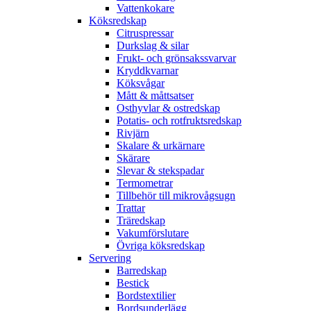
Vattenkokare
Köksredskap
Citruspressar
Durkslag & silar
Frukt- och grönsakssvarvar
Kryddkvarnar
Köksvågar
Mått & måttsatser
Osthyvlar & ostredskap
Potatis- och rotfruktsredskap
Rivjärn
Skalare & urkärnare
Skärare
Slevar & stekspadar
Termometrar
Tillbehör till mikrovågsugn
Trattar
Träredskap
Vakumförslutare
Övriga köksredskap
Servering
Barredskap
Bestick
Bordstextilier
Bordsunderlägg