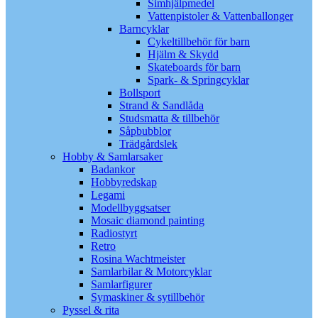
Simhjälpmedel
Vattenpistoler & Vattenballonger
Barncyklar
Cykeltillbehör för barn
Hjälm & Skydd
Skateboards för barn
Spark- & Springcyklar
Bollsport
Strand & Sandlåda
Studsmatta & tillbehör
Såpbubblor
Trädgårdslek
Hobby & Samlarsaker
Badankor
Hobbyredskap
Legami
Modellbyggsatser
Mosaic diamond painting
Radiostyrt
Retro
Rosina Wachtmeister
Samlarbilar & Motorcyklar
Samlarfigurer
Symaskiner & sytillbehör
Pyssel & rita