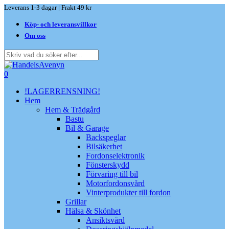
Skip
Leverans 1-3 dagar | Frakt 49 kr
to
Köp- och leveransvillkor
main
content
Om oss
Close
Search
search
0
Menu
!LAGERRENSNING!
Hem
Hem & Trädgård
Bastu
Bil & Garage
Backspeglar
Bilsäkerhet
Fordonselektronik
Fönsterskydd
Förvaring till bil
Motorfordonsvård
Vinterprodukter till fordon
Grillar
Hälsa & Skönhet
Ansiktsvård