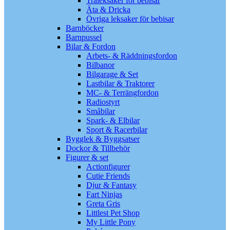
Träleksaker för bebisar
Äta & Dricka
Övriga leksaker för bebisar
Barnböcker
Barnpussel
Bilar & Fordon
Arbets- & Räddningsfordon
Bilbanor
Bilgarage & Set
Lastbilar & Traktorer
MC- & Terrängfordon
Radiostyrt
Småbilar
Spark- & Elbilar
Sport & Racerbilar
Bygglek & Byggsatser
Dockor & Tillbehör
Figurer & set
Actionfigurer
Cutie Friends
Djur & Fantasy
Fart Ninjas
Greta Gris
Littlest Pet Shop
My Little Pony