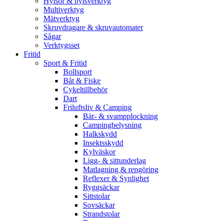
Hylsor & hylsverktyg
Multiverktyg
Mätverktyg
Skruvdragare & skruvautomater
Sågar
Verktygsset
Fritid
Sport & Fritid
Bollsport
Båt & Fiske
Cykeltillbehör
Dart
Friluftsliv & Camping
Bär- & svampplockning
Campingbelysning
Halkskydd
Insektsskydd
Kylväskor
Ligg- & sittunderlag
Matlagning & rengöring
Reflexer & Synlighet
Ryggsäckar
Sittstolar
Sovsäckar
Strandstolar