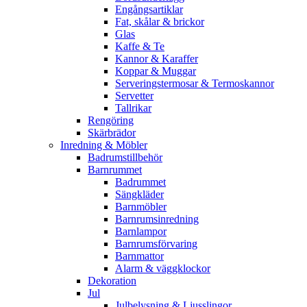
Engångsartiklar
Fat, skålar & brickor
Glas
Kaffe & Te
Kannor & Karaffer
Koppar & Muggar
Serveringstermosar & Termoskannor
Servetter
Tallrikar
Rengöring
Skärbrädor
Inredning & Möbler
Badrumstillbehör
Barnrummet
Badrummet
Sängkläder
Barnmöbler
Barnrumsinredning
Barnlampor
Barnrumsförvaring
Barnmattor
Alarm & väggklockor
Dekoration
Jul
Julbelysning & Ljusslingor