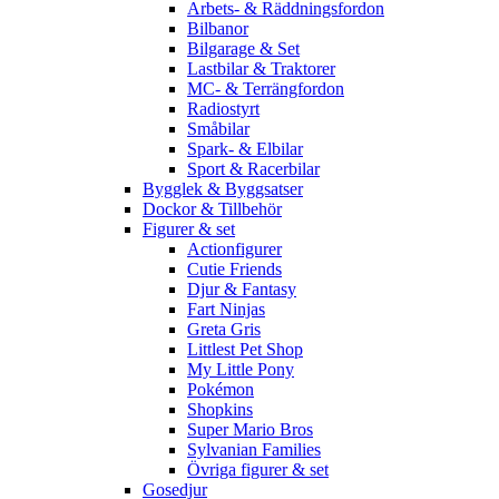
Arbets- & Räddningsfordon
Bilbanor
Bilgarage & Set
Lastbilar & Traktorer
MC- & Terrängfordon
Radiostyrt
Småbilar
Spark- & Elbilar
Sport & Racerbilar
Bygglek & Byggsatser
Dockor & Tillbehör
Figurer & set
Actionfigurer
Cutie Friends
Djur & Fantasy
Fart Ninjas
Greta Gris
Littlest Pet Shop
My Little Pony
Pokémon
Shopkins
Super Mario Bros
Sylvanian Families
Övriga figurer & set
Gosedjur