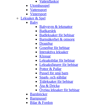
Vattenflaskor
Utomhusspel
Vattensport
Vintersport
Leksaker & Spel
Baby
Babygym & lekmattor
Badkarslek
Badleksaker för bebisar
Barnsäkerhet & omsorg
Dragdjur
Gosedjur för bebisar
Interaktiva leksaker
Klossar
Leksaksbilar för bebisar
Leksaksfigurer för bebisar
Pottor & Pallar
Pussel för små barn
Spark- och gåbilar
Träleksaker för bebisar
Äta & Dricka
Övriga leksaker för bebisar
Barnböcker
Barnpussel
Bilar & Fordon