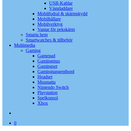
USB-Kablar
Väggladdare
Mobilfodral & skärmskydd
Mobilhållare
Mobilverktyg
Vantar för pekskärm
Smarta hem
Smartwatches & tillbehör
Multimedia
Gaming
Gamepad
Gamingmus
Gamingset
Gamingtangentbord
Headset
Musmatta
Nintendo Switch
Playstation
Spelkonsol
Xbox
search
0