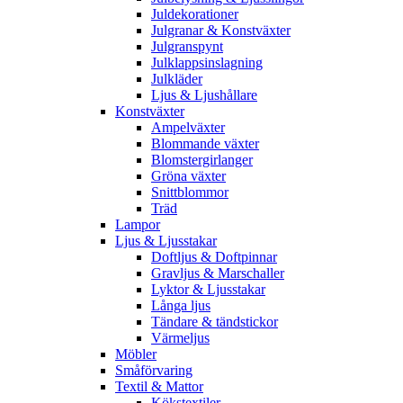
Juldekorationer
Julgranar & Konstväxter
Julgranspynt
Julklappsinslagning
Julkläder
Ljus & Ljushållare
Konstväxter
Ampelväxter
Blommande växter
Blomstergirlanger
Gröna växter
Snittblommor
Träd
Lampor
Ljus & Ljusstakar
Doftljus & Doftpinnar
Gravljus & Marschaller
Lyktor & Ljusstakar
Långa ljus
Tändare & tändstickor
Värmeljus
Möbler
Småförvaring
Textil & Mattor
Kökstextiler