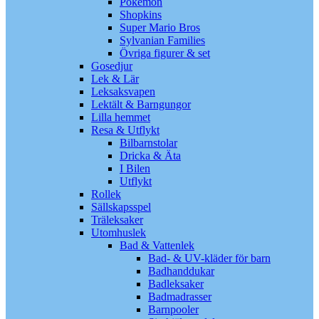
Pokémon
Shopkins
Super Mario Bros
Sylvanian Families
Övriga figurer & set
Gosedjur
Lek & Lär
Leksaksvapen
Lektält & Barngungor
Lilla hemmet
Resa & Utflykt
Bilbarnstolar
Dricka & Äta
I Bilen
Utflykt
Rollek
Sällskapsspel
Träleksaker
Utomhuslek
Bad & Vattenlek
Bad- & UV-kläder för barn
Badhanddukar
Badleksaker
Badmadrasser
Barnpooler