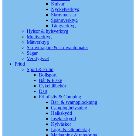
Knivar
Nyckelverktyg
Skruvmejslar
Spännverktyg
Tångverktyg
Hylsor & hylsverktyg
Multiverktyg
Mätverktyg
Skruvdragare & skruvautomater
Sågar
Verktygsset
Fritid
Sport & Fritid
Bollsport
Båt & Fiske
Cykeltillbehör
Dart
Friluftsliv & Camping
Bär- & svampplockning
Campingbelysning
Halkskydd
Insektsskydd
Kylväskor
Ligg- & sittunderlag
Matlagning & rengöring