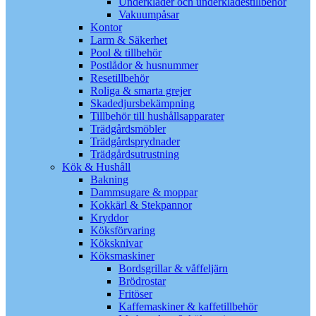
Underkläder och underklädestillbehör
Vakuumpåsar
Kontor
Larm & Säkerhet
Pool & tillbehör
Postlådor & husnummer
Resetillbehör
Roliga & smarta grejer
Skadedjursbekämpning
Tillbehör till hushållsapparater
Trädgårdsmöbler
Trädgårdsprydnader
Trädgårdsutrustning
Kök & Hushåll
Bakning
Dammsugare & moppar
Kokkärl & Stekpannor
Kryddor
Köksförvaring
Köksknivar
Köksmaskiner
Bordsgrillar & våffeljärn
Brödrostar
Fritöser
Kaffemaskiner & kaffetillbehör