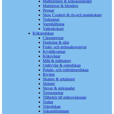
Matberedare & köksassistenter
Matmixrar & blenders
Pressar
Slow Cookers & ris-och pastakokare
Torkugnar
Varmhållning
Vattenkokare
Köksredskap
Citruspressar
Durkslag & silar
Frukt- och grönsakssvarvar
Kryddkvarnar
Köksvågar
Mått & måttsatser
Osthyvlar & ostredskap
Potatis- och rotfruktsredskap
Rivjärn
Skalare & urkärnare
Skärare
Slevar & stekspadar
Termometrar
Tillbehör till mikrovågsugn
Trattar
Träredskap
Vakumförslutare