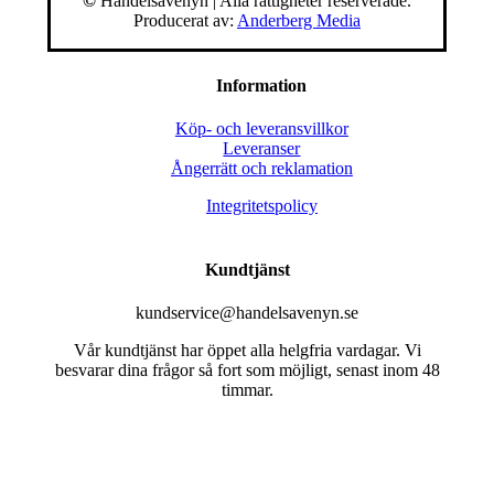
©
Handelsavenyn | Alla rättigheter reserverade.
Producerat av:
Anderberg Media
Information
Köp- och leveransvillkor
Leveranser
Ångerrätt och reklamation
Integritetspolicy
Kundtjänst
kundservice@handelsavenyn.se
Vår kundtjänst har öppet alla helgfria vardagar. Vi
besvarar dina frågor så fort som möjligt, senast inom 48
timmar.