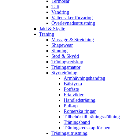
Termosar
Tält
Vandring
Vattensäker förvaring
Överlevnadsutrustning
Jakt & Skytte
Träning
Massage & Stretching
Shapewear
Simning
Stöd & Skydd
Träningsredskap
Träningsmattor
Styrketräning
Armhävningshandtag
Bålstyrka
Fotfäste
Fria vikter
Handledsträning
Pull-up
Romerska ringar
Tillbehör till träningsställning
Träningsband
Träningsredskap för ben
Träningsutrustning