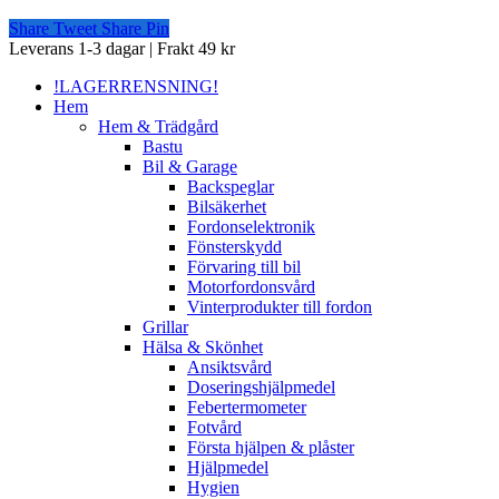
Share
Tweet
Share
Pin
Close
Leverans 1-3 dagar | Frakt 49 kr
Menu
!LAGERRENSNING!
Hem
Hem & Trädgård
Bastu
Bil & Garage
Backspeglar
Bilsäkerhet
Fordonselektronik
Fönsterskydd
Förvaring till bil
Motorfordonsvård
Vinterprodukter till fordon
Grillar
Hälsa & Skönhet
Ansiktsvård
Doseringshjälpmedel
Febertermometer
Fotvård
Första hjälpen & plåster
Hjälpmedel
Hygien