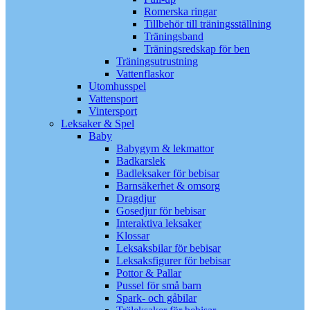
Romerska ringar
Tillbehör till träningsställning
Träningsband
Träningsredskap för ben
Träningsutrustning
Vattenflaskor
Utomhusspel
Vattensport
Vintersport
Leksaker & Spel
Baby
Babygym & lekmattor
Badkarslek
Badleksaker för bebisar
Barnsäkerhet & omsorg
Dragdjur
Gosedjur för bebisar
Interaktiva leksaker
Klossar
Leksaksbilar för bebisar
Leksaksfigurer för bebisar
Pottor & Pallar
Pussel för små barn
Spark- och gåbilar