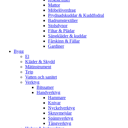
Mattor
Möbelöverdrag
Prydnadskuddar & Kuddfodral
Badrumstextilier
Stolsdynor
Filtar & Plädar
Sängkläder & kuddar
Fårskinn & Fällar
Gardiner
Bygg
El
Kläder & Skydd
Mätinstrument
Tejp
Vatten och sanitet
Verktyg
Bitssatser
Handverktyg
Hammare
Knivar
Nyckelverktyg
Skruvmejslar
Spännverktyg
Tångverktyg