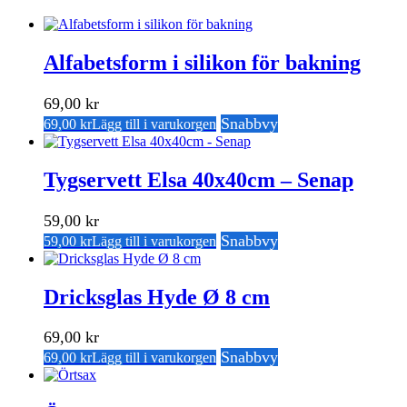
Alfabetsform i silikon för bakning
69,00
kr
Snabbvy
69,00
kr
Lägg till i varukorgen
Tygservett Elsa 40x40cm – Senap
59,00
kr
Snabbvy
59,00
kr
Lägg till i varukorgen
Dricksglas Hyde Ø 8 cm
69,00
kr
Snabbvy
69,00
kr
Lägg till i varukorgen