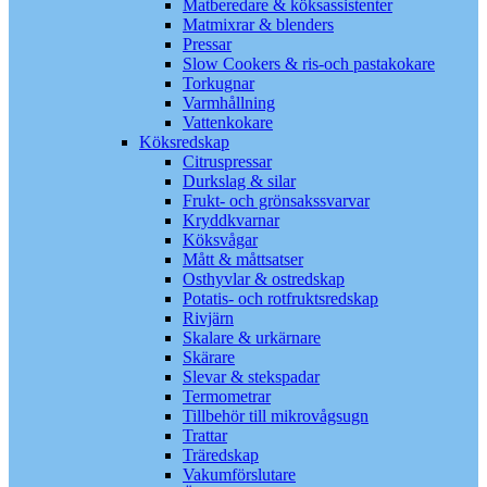
Matberedare & köksassistenter
Matmixrar & blenders
Pressar
Slow Cookers & ris-och pastakokare
Torkugnar
Varmhållning
Vattenkokare
Köksredskap
Citruspressar
Durkslag & silar
Frukt- och grönsakssvarvar
Kryddkvarnar
Köksvågar
Mått & måttsatser
Osthyvlar & ostredskap
Potatis- och rotfruktsredskap
Rivjärn
Skalare & urkärnare
Skärare
Slevar & stekspadar
Termometrar
Tillbehör till mikrovågsugn
Trattar
Träredskap
Vakumförslutare