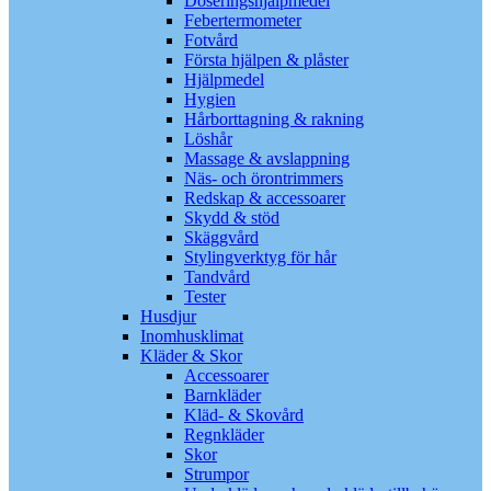
Doseringshjälpmedel
Febertermometer
Fotvård
Första hjälpen & plåster
Hjälpmedel
Hygien
Hårborttagning & rakning
Löshår
Massage & avslappning
Näs- och örontrimmers
Redskap & accessoarer
Skydd & stöd
Skäggvård
Stylingverktyg för hår
Tandvård
Tester
Husdjur
Inomhusklimat
Kläder & Skor
Accessoarer
Barnkläder
Kläd- & Skovård
Regnkläder
Skor
Strumpor