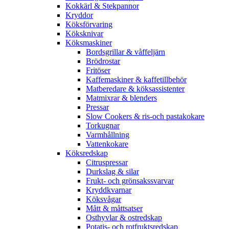
Kokkärl & Stekpannor
Kryddor
Köksförvaring
Köksknivar
Köksmaskiner
Bordsgrillar & våffeljärn
Brödrostar
Fritöser
Kaffemaskiner & kaffetillbehör
Matberedare & köksassistenter
Matmixrar & blenders
Pressar
Slow Cookers & ris-och pastakokare
Torkugnar
Varmhållning
Vattenkokare
Köksredskap
Citruspressar
Durkslag & silar
Frukt- och grönsakssvarvar
Kryddkvarnar
Köksvågar
Mått & måttsatser
Osthyvlar & ostredskap
Potatis- och rotfruktsredskap