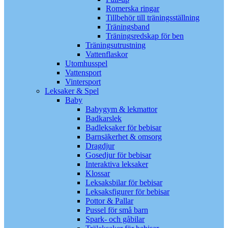
Romerska ringar
Tillbehör till träningsställning
Träningsband
Träningsredskap för ben
Träningsutrustning
Vattenflaskor
Utomhusspel
Vattensport
Vintersport
Leksaker & Spel
Baby
Babygym & lekmattor
Badkarslek
Badleksaker för bebisar
Barnsäkerhet & omsorg
Dragdjur
Gosedjur för bebisar
Interaktiva leksaker
Klossar
Leksaksbilar för bebisar
Leksaksfigurer för bebisar
Pottor & Pallar
Pussel för små barn
Spark- och gåbilar