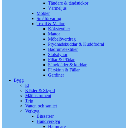
Tändare & tändstickor
Värmeljus
Möbler
Småförvaring
Textil & Mattor
Kökstextiler
Mattor
Möbelöverdrag
Prydnadskuddar & Kuddfodral
Badrumstextilier
Stolsdynor
Filtar & Plädar
Sängkläder & kuddar
Fårskinn & Fällar
Gardiner
Bygg
El
Kläder & Skydd
Mätinstrument
Tejp
Vatten och sanitet
Verktyg
Bitssatser
Handverktyg
Hammare