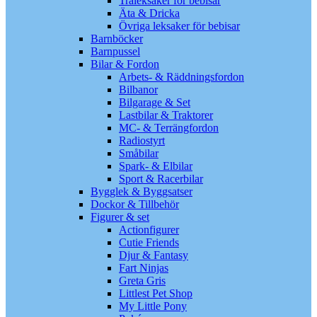
Träleksaker för bebisar
Äta & Dricka
Övriga leksaker för bebisar
Barnböcker
Barnpussel
Bilar & Fordon
Arbets- & Räddningsfordon
Bilbanor
Bilgarage & Set
Lastbilar & Traktorer
MC- & Terrängfordon
Radiostyrt
Småbilar
Spark- & Elbilar
Sport & Racerbilar
Bygglek & Byggsatser
Dockor & Tillbehör
Figurer & set
Actionfigurer
Cutie Friends
Djur & Fantasy
Fart Ninjas
Greta Gris
Littlest Pet Shop
My Little Pony