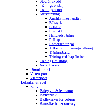
Stöd & Skydd
Träningsredskap
Träningsmattor
Styrketräning
Armhävningshandtag
Bålstyrka
Fotfäste
Fria vikter
Handledsträning
Pull-up
Romerska ringar
Tillbehör till träningsställning
Träningsband
Träningsredskap för ben
Träningsutrustning
Vattenflaskor
Utomhusspel
Vattensport
Vintersport
Leksaker & Spel
Baby
Babygym & lekmattor
Badkarslek
Badleksaker för bebisar
Barnsäkerhet & omsorg