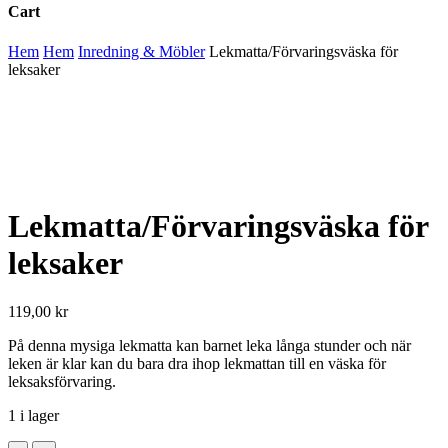
Cart
Close
Hem
Hem
Inredning & Möbler
Lekmatta/Förvaringsväska för
Cart
leksaker
Lekmatta/Förvaringsväska för
leksaker
119,00
kr
På denna mysiga lekmatta kan barnet leka långa stunder och när
leken är klar kan du bara dra ihop lekmattan till en väska för
leksaksförvaring.
1 i lager