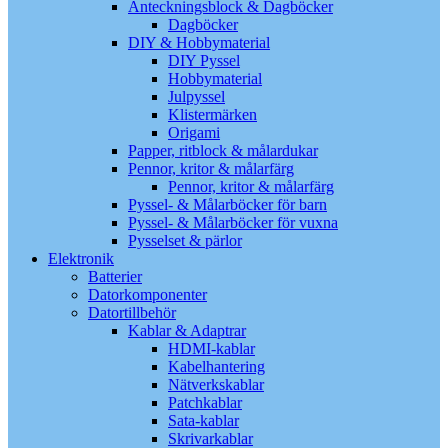
Anteckningsblock & Dagböcker
Dagböcker
DIY & Hobbymaterial
DIY Pyssel
Hobbymaterial
Julpyssel
Klistermärken
Origami
Papper, ritblock & målardukar
Pennor, kritor & målarfärg
Pennor, kritor & målarfärg
Pyssel- & Målarböcker för barn
Pyssel- & Målarböcker för vuxna
Pysselset & pärlor
Elektronik
Batterier
Datorkomponenter
Datortillbehör
Kablar & Adaptrar
HDMI-kablar
Kabelhantering
Nätverkskablar
Patchkablar
Sata-kablar
Skrivarkablar