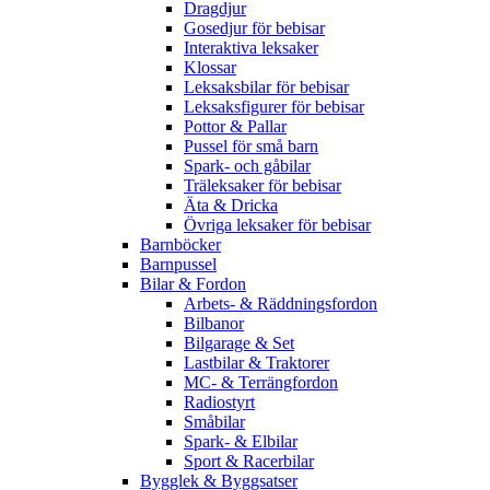
Dragdjur
Gosedjur för bebisar
Interaktiva leksaker
Klossar
Leksaksbilar för bebisar
Leksaksfigurer för bebisar
Pottor & Pallar
Pussel för små barn
Spark- och gåbilar
Träleksaker för bebisar
Äta & Dricka
Övriga leksaker för bebisar
Barnböcker
Barnpussel
Bilar & Fordon
Arbets- & Räddningsfordon
Bilbanor
Bilgarage & Set
Lastbilar & Traktorer
MC- & Terrängfordon
Radiostyrt
Småbilar
Spark- & Elbilar
Sport & Racerbilar
Bygglek & Byggsatser