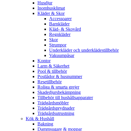
Husdjur
Inomhusklimat
Kläder & Skor
Accessoarer
Barnkläder
Kläd- & Skovård
Regnkläder
Skor
Strumpor
Underkläder och underklädestillbehör
Vakuumpåsar
Kontor
Larm & Säkerhet
Pool & tillbehör
Postlådor & husnummer
Resetillbehör
Roliga & smarta grejer
Skadedjursbekämpning
Tillbehör till hushållsapparater
Trädgårdsmöbler
Trädgårdsprydnader
Trädgårdsutrustning
Kök & Hushåll
Bakning
Dammsugare & moppar