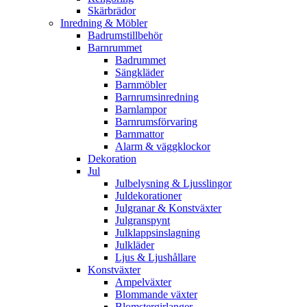
Skärbrädor
Inredning & Möbler
Badrumstillbehör
Barnrummet
Badrummet
Sängkläder
Barnmöbler
Barnrumsinredning
Barnlampor
Barnrumsförvaring
Barnmattor
Alarm & väggklockor
Dekoration
Jul
Julbelysning & Ljusslingor
Juldekorationer
Julgranar & Konstväxter
Julgranspynt
Julklappsinslagning
Julkläder
Ljus & Ljushållare
Konstväxter
Ampelväxter
Blommande växter
Blomstergirlanger