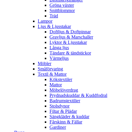
Gröna växter
Snittblommor
Träd
Lampor
Ljus & Ljusstakar
Doftljus & Doftpinnar
Gravljus & Marschaller
Lyktor & Ljusstakar
Långa ljus
Tändare & tändstickor
Värmeljus
Möbler
Småförvaring
Textil & Mattor
Kökstextiler
Mattor
Möbelöverdrag
Prydnadskuddar & Kuddfodral
Badrumstextilier
Stolsdynor
Filtar & Plädar
Sängkläder & kuddar
Fårskinn & Fällar
Gardiner