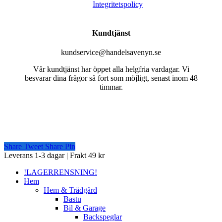
Integritetspolicy
Kundtjänst
kundservice@handelsavenyn.se
Vår kundtjänst har öppet alla helgfria vardagar. Vi
besvarar dina frågor så fort som möjligt, senast inom 48
timmar.
Share
Tweet
Share
Pin
Close
Leverans 1-3 dagar | Frakt 49 kr
Menu
!LAGERRENSNING!
Hem
Hem & Trädgård
Bastu
Bil & Garage
Backspeglar