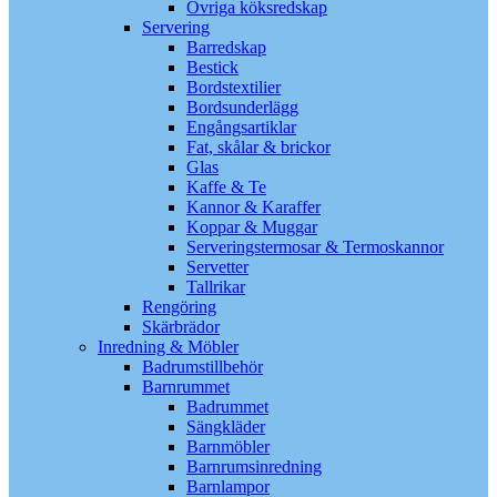
Övriga köksredskap
Servering
Barredskap
Bestick
Bordstextilier
Bordsunderlägg
Engångsartiklar
Fat, skålar & brickor
Glas
Kaffe & Te
Kannor & Karaffer
Koppar & Muggar
Serveringstermosar & Termoskannor
Servetter
Tallrikar
Rengöring
Skärbrädor
Inredning & Möbler
Badrumstillbehör
Barnrummet
Badrummet
Sängkläder
Barnmöbler
Barnrumsinredning
Barnlampor