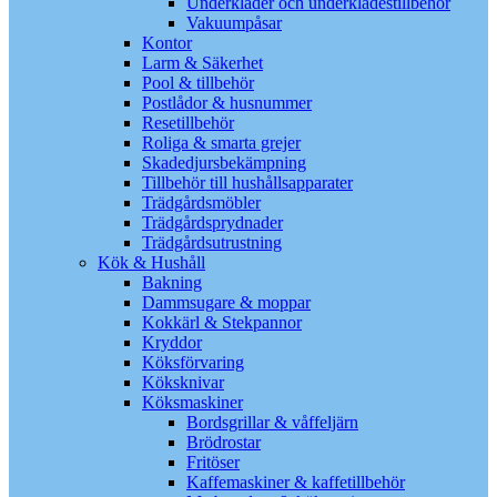
Underkläder och underklädestillbehör
Vakuumpåsar
Kontor
Larm & Säkerhet
Pool & tillbehör
Postlådor & husnummer
Resetillbehör
Roliga & smarta grejer
Skadedjursbekämpning
Tillbehör till hushållsapparater
Trädgårdsmöbler
Trädgårdsprydnader
Trädgårdsutrustning
Kök & Hushåll
Bakning
Dammsugare & moppar
Kokkärl & Stekpannor
Kryddor
Köksförvaring
Köksknivar
Köksmaskiner
Bordsgrillar & våffeljärn
Brödrostar
Fritöser
Kaffemaskiner & kaffetillbehör