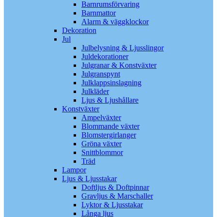
Barnrumsförvaring
Barnmattor
Alarm & väggklockor
Dekoration
Jul
Julbelysning & Ljusslingor
Juldekorationer
Julgranar & Konstväxter
Julgranspynt
Julklappsinslagning
Julkläder
Ljus & Ljushållare
Konstväxter
Ampelväxter
Blommande växter
Blomstergirlanger
Gröna växter
Snittblommor
Träd
Lampor
Ljus & Ljusstakar
Doftljus & Doftpinnar
Gravljus & Marschaller
Lyktor & Ljusstakar
Långa ljus