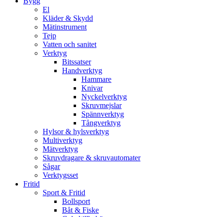
Bygg
El
Kläder & Skydd
Mätinstrument
Tejp
Vatten och sanitet
Verktyg
Bitssatser
Handverktyg
Hammare
Knivar
Nyckelverktyg
Skruvmejslar
Spännverktyg
Tångverktyg
Hylsor & hylsverktyg
Multiverktyg
Mätverktyg
Skruvdragare & skruvautomater
Sågar
Verktygsset
Fritid
Sport & Fritid
Bollsport
Båt & Fiske