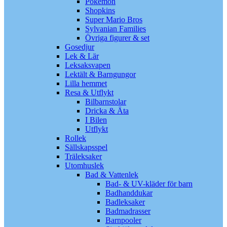
Pokémon
Shopkins
Super Mario Bros
Sylvanian Families
Övriga figurer & set
Gosedjur
Lek & Lär
Leksaksvapen
Lektält & Barngungor
Lilla hemmet
Resa & Utflykt
Bilbarnstolar
Dricka & Äta
I Bilen
Utflykt
Rollek
Sällskapsspel
Träleksaker
Utomhuslek
Bad & Vattenlek
Bad- & UV-kläder för barn
Badhanddukar
Badleksaker
Badmadrasser
Barnpooler