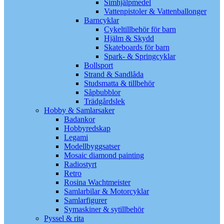
Simhjälpmedel
Vattenpistoler & Vattenballonger
Barncyklar
Cykeltillbehör för barn
Hjälm & Skydd
Skateboards för barn
Spark- & Springcyklar
Bollsport
Strand & Sandlåda
Studsmatta & tillbehör
Såpbubblor
Trädgårdslek
Hobby & Samlarsaker
Badankor
Hobbyredskap
Legami
Modellbyggsatser
Mosaic diamond painting
Radiostyrt
Retro
Rosina Wachtmeister
Samlarbilar & Motorcyklar
Samlarfigurer
Symaskiner & sytillbehör
Pyssel & rita