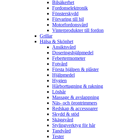
Bilsäkerhet
Fordonselektronik
Fönsterskydd
Förvaring till bil
Motorfordonsvård
Vinterprodukter till fordon
Grillar
Hälsa & Skönhet
Ansiktsvård
Doseringshjälpmedel
Febertermometer
Fotvård
Första hjälpen & plåster
Hjälpmedel
Hygien
Hårborttagning & rakning
Löshår
Massage & avslappning
Näs- och örontrimmers
Redskap & accessoarer
Skydd & stöd
Skäggvård
Stylingverktyg för hår
Tandvård
Tester