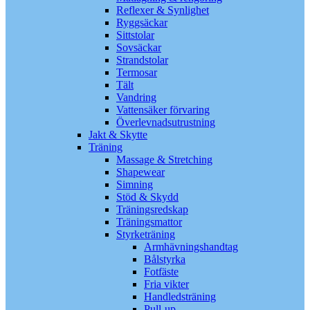
Reflexer & Synlighet
Ryggsäckar
Sittstolar
Sovsäckar
Strandstolar
Termosar
Tält
Vandring
Vattensäker förvaring
Överlevnadsutrustning
Jakt & Skytte
Träning
Massage & Stretching
Shapewear
Simning
Stöd & Skydd
Träningsredskap
Träningsmattor
Styrketräning
Armhävningshandtag
Bålstyrka
Fotfäste
Fria vikter
Handledsträning
Pull-up