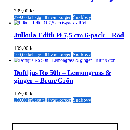
299,00
kr
Snabbvy
299,00
kr
Lägg till i varukorgen
Julkula Edith Ø 7,5 cm 6-pack – Röd
199,00
kr
Snabbvy
199,00
kr
Lägg till i varukorgen
Doftljus Ro 50h – Lemongrass &
ginger – Brun/Grön
159,00
kr
Snabbvy
159,00
kr
Lägg till i varukorgen