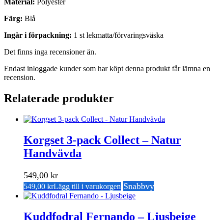
Material:
Polyester
Färg:
Blå
Ingår i förpackning:
1 st lekmatta/förvaringsväska
Det finns inga recensioner än.
Endast inloggade kunder som har köpt denna produkt får lämna en
recension.
Relaterade produkter
Korgset 3-pack Collect – Natur
Handvävda
549,00
kr
Snabbvy
549,00
kr
Lägg till i varukorgen
Kuddfodral Fernando – Ljusbeige