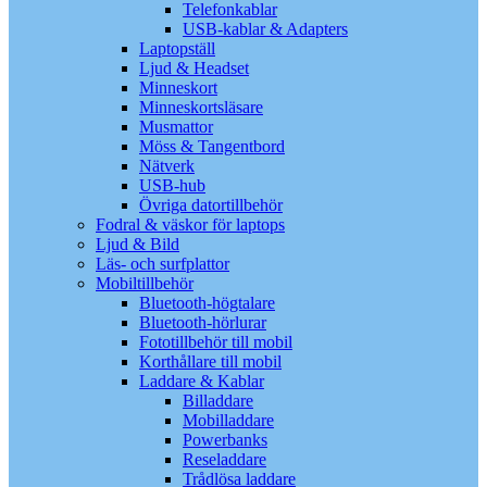
Telefonkablar
USB-kablar & Adapters
Laptopställ
Ljud & Headset
Minneskort
Minneskortsläsare
Musmattor
Möss & Tangentbord
Nätverk
USB-hub
Övriga datortillbehör
Fodral & väskor för laptops
Ljud & Bild
Läs- och surfplattor
Mobiltillbehör
Bluetooth-högtalare
Bluetooth-hörlurar
Fototillbehör till mobil
Korthållare till mobil
Laddare & Kablar
Billaddare
Mobilladdare
Powerbanks
Reseladdare
Trådlösa laddare