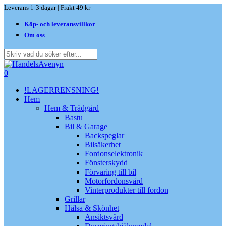
Skip
Leverans 1-3 dagar | Frakt 49 kr
to
Köp- och leveransvillkor
main
content
Om oss
Close
Search
search
0
Menu
!LAGERRENSNING!
Hem
Hem & Trädgård
Bastu
Bil & Garage
Backspeglar
Bilsäkerhet
Fordonselektronik
Fönsterskydd
Förvaring till bil
Motorfordonsvård
Vinterprodukter till fordon
Grillar
Hälsa & Skönhet
Ansiktsvård