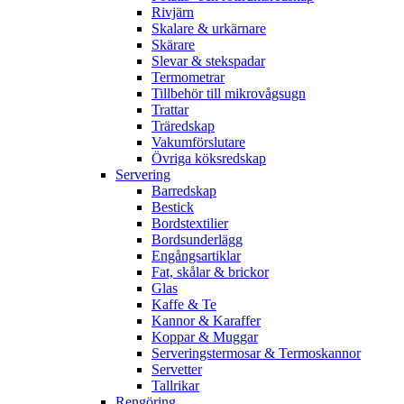
Rivjärn
Skalare & urkärnare
Skärare
Slevar & stekspadar
Termometrar
Tillbehör till mikrovågsugn
Trattar
Träredskap
Vakumförslutare
Övriga köksredskap
Servering
Barredskap
Bestick
Bordstextilier
Bordsunderlägg
Engångsartiklar
Fat, skålar & brickor
Glas
Kaffe & Te
Kannor & Karaffer
Koppar & Muggar
Serveringstermosar & Termoskannor
Servetter
Tallrikar
Rengöring