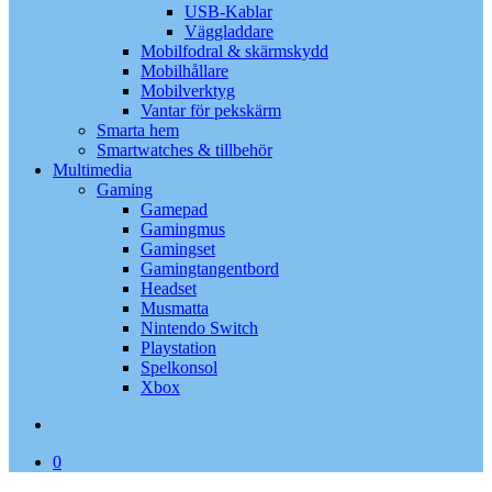
USB-Kablar
Väggladdare
Mobilfodral & skärmskydd
Mobilhållare
Mobilverktyg
Vantar för pekskärm
Smarta hem
Smartwatches & tillbehör
Multimedia
Gaming
Gamepad
Gamingmus
Gamingset
Gamingtangentbord
Headset
Musmatta
Nintendo Switch
Playstation
Spelkonsol
Xbox
search
0