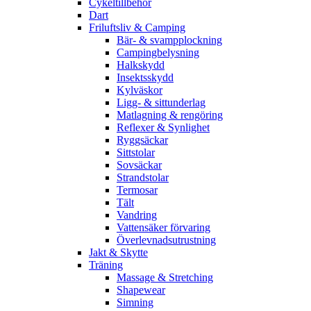
Cykeltillbehör
Dart
Friluftsliv & Camping
Bär- & svampplockning
Campingbelysning
Halkskydd
Insektsskydd
Kylväskor
Ligg- & sittunderlag
Matlagning & rengöring
Reflexer & Synlighet
Ryggsäckar
Sittstolar
Sovsäckar
Strandstolar
Termosar
Tält
Vandring
Vattensäker förvaring
Överlevnadsutrustning
Jakt & Skytte
Träning
Massage & Stretching
Shapewear
Simning