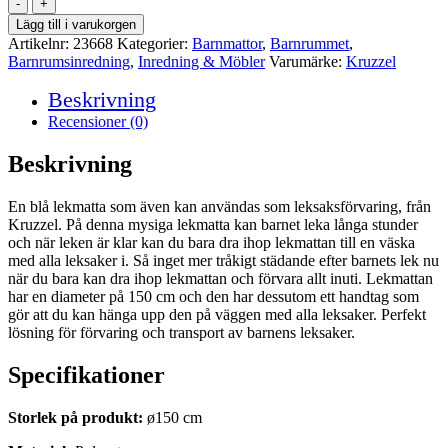
Lekmatta/Förvaringsväska
för
Lägg till i varukorgen
leksaker
Artikelnr:
23668
Kategorier:
Barnmattor
,
Barnrummet
,
mängd
Barnrumsinredning
,
Inredning & Möbler
Varumärke:
Kruzzel
Beskrivning
Recensioner (0)
Beskrivning
En blå lekmatta som även kan användas som leksaksförvaring, från
Kruzzel. På denna mysiga lekmatta kan barnet leka långa stunder
och när leken är klar kan du bara dra ihop lekmattan till en väska
med alla leksaker i. Så inget mer tråkigt städande efter barnets lek nu
när du bara kan dra ihop lekmattan och förvara allt inuti. Lekmattan
har en diameter på 150 cm och den har dessutom ett handtag som
gör att du kan hänga upp den på väggen med alla leksaker. Perfekt
lösning för förvaring och transport av barnens leksaker.
Specifikationer
Storlek på produkt:
ø150 cm