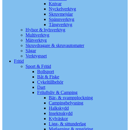
Knivar
Nyckelverktyg
Skruvmejslar
Spännverktyg
Tångverktyg
Hylsor & hylsverktyg
Multiverktyg
Mätverktyg
Skruvdragare & skruvautomater
Sågar
Verktygsset
Fritid
Sport & Fritid
Bollsport
Båt & Fiske
Cykeltillbehör
Dart
Friluftsliv & Camping
Bär- & svampplockning
Campingbelysning
Halkskydd
Insektsskydd
Kylväskor
Ligg- & sittunderlag
Matlagning & rengöring