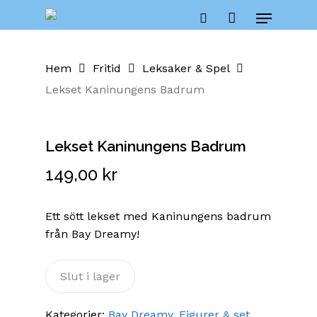
Skip
Cart
Menu
to
Close
search
Cart
main
content
Hem
Fritid
Leksaker & Spel
Lekset Kaninungens Badrum
Lekset Kaninungens Badrum
149,00
kr
Ett sött lekset med Kaninungens badrum
från Bay Dreamy!
Slut i lager
Kategorier:
Bay Dreamy
,
Figurer & set
,