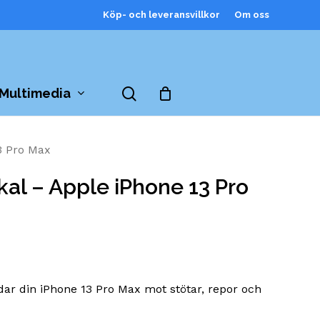
Köp- och leveransvillkor
Om oss
Close
Cart
search
Multimedia
13 Pro Max
kal – Apple iPhone 13 Pro
dar din iPhone 13 Pro Max mot stötar, repor och