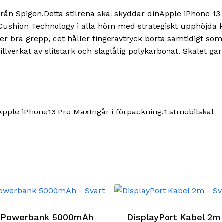
från Spigen.Detta stilrena skal skyddar dinApple iPhone 13
Cushion Technology i alla hörn med strategiskt upphöjda
 ger bra grepp, det håller fingeravtryck borta samtidigt s
tillverkat av slitstark och slagtålig polykarbonat. Skalet
pple iPhone13 Pro MaxIngår i förpackning:1 stmobilskal
 Powerbank 5000mAh
DisplayPort Kabel 2m