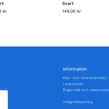
rt
Svart
00
kr
149,00
kr
Information
Köp- och leveransvillkor
Leveranser
Ångerrätt och reklamati
Integritetspolicy