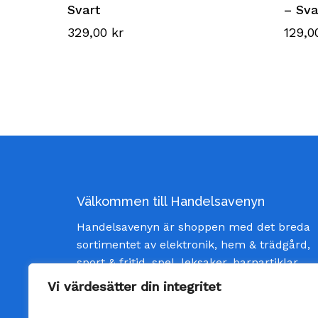
Svart
– Sva
329,00
kr
129,
Välkommen till Handelsavenyn
Handelsavenyn är shoppen med det breda
sortimentet av elektronik, hem & trädgård,
sport & fritid, spel, leksaker, barnartiklar
och inredning av god kvalité och till bästa
Vi värdesätter din integritet
pris. Vi strävar efter att ge våra kunder
bästa möjliga service och skänka glädje