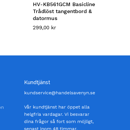
HV-KB561GCM Basicline
Trådlöst tangentbord &
datormus
299,00
kr
Kundtjänst
kundservice@handelsavenyn.se
Vår kundtjänst har öppet alla
on
helgfria vardagar. Vi besvarar
dina frågor så fort som möjligt,
senast inom 48 timmar.