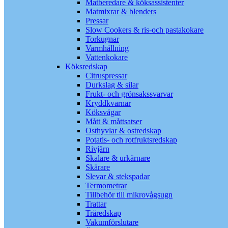
Matberedare & köksassistenter
Matmixrar & blenders
Pressar
Slow Cookers & ris-och pastakokare
Torkugnar
Varmhållning
Vattenkokare
Köksredskap
Citruspressar
Durkslag & silar
Frukt- och grönsakssvarvar
Kryddkvarnar
Köksvågar
Mått & måttsatser
Osthyvlar & ostredskap
Potatis- och rotfruktsredskap
Rivjärn
Skalare & urkärnare
Skärare
Slevar & stekspadar
Termometrar
Tillbehör till mikrovågsugn
Trattar
Träredskap
Vakumförslutare