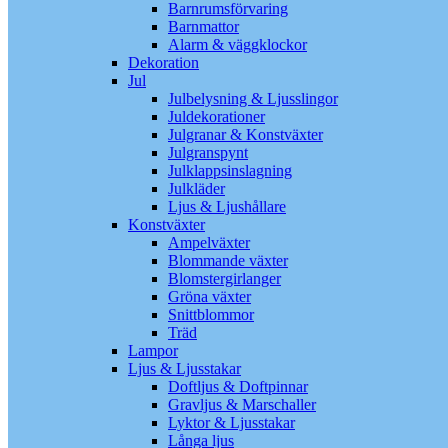
Barnrumsförvaring
Barnmattor
Alarm & väggklockor
Dekoration
Jul
Julbelysning & Ljusslingor
Juldekorationer
Julgranar & Konstväxter
Julgranspynt
Julklappsinslagning
Julkläder
Ljus & Ljushållare
Konstväxter
Ampelväxter
Blommande växter
Blomstergirlanger
Gröna växter
Snittblommor
Träd
Lampor
Ljus & Ljusstakar
Doftljus & Doftpinnar
Gravljus & Marschaller
Lyktor & Ljusstakar
Långa ljus