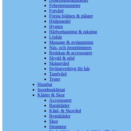
Doseringshjälpmedel
Febertermometer
Fotvård
Första hjälpen & plåster
Hjälpmedel
Hygien
Hårborttagning & rakning
Löshår
Massage & avslappning
Näs- och örontrimmers
Redskap & accessoarer
Skydd & stöd
Skäggvård
Stylingverktyg för hår
Tandvård
Tester
Husdjur
Inomhusklimat
Kläder & Skor
Accessoarer
Barnkläder
Kläd- & Skovård
Regnkläder
Skor
Strumpor