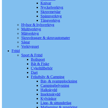
Knivar
Nyckelverktyg
Skruvmejslar
Spännverktyg
Tångverktyg
Hylsor & hylsverktyg
Multiverktyg
Mätverktyg
Skruvdragare & skruvautomater
Sågar
Verktygsset
Fritid
Sport & Fritid
Bollsport
Båt & Fiske
Cykeltillbehör
Dart
Friluftsliv & Camping
Bär- & svampplockning
Campingbelysning
Halkskydd
Insektsskydd
Kylväskor
Ligg- & sittunderlag
Matlagning & rengöring