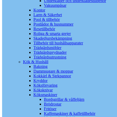
Underkläder och underklädestillbehör
Vakuumpåsar
Kontor
Larm & Säkerhet
Pool & tillbehör
Postlådor & husnummer
Resetillbehör
Roliga & smarta grejer
Skadedjursbekämpning
Tillbehör till hushållsapparater
Trädgårdsmöbler
Trädgårdsprydnader
Trädgårdsutrustning
Kök & Hushåll
Bakning
Dammsugare & moppar
Kokkärl & Stekpannor
Kryddor
Köksförvaring
Köksknivar
Köksmaskiner
Bordsgrillar & våffeljärn
Brödrostar
Fritöser
Kaffemaskiner & kaffetillbehör