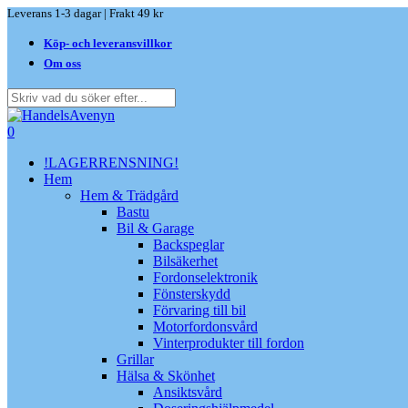
Skip
Leverans 1-3 dagar | Frakt 49 kr
to
Köp- och leveransvillkor
main
content
Om oss
Close
Search
search
0
Menu
!LAGERRENSNING!
Hem
Hem & Trädgård
Bastu
Bil & Garage
Backspeglar
Bilsäkerhet
Fordonselektronik
Fönsterskydd
Förvaring till bil
Motorfordonsvård
Vinterprodukter till fordon
Grillar
Hälsa & Skönhet
Ansiktsvård