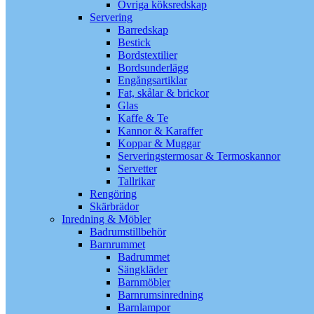
Övriga köksredskap
Servering
Barredskap
Bestick
Bordstextilier
Bordsunderlägg
Engångsartiklar
Fat, skålar & brickor
Glas
Kaffe & Te
Kannor & Karaffer
Koppar & Muggar
Serveringstermosar & Termoskannor
Servetter
Tallrikar
Rengöring
Skärbrädor
Inredning & Möbler
Badrumstillbehör
Barnrummet
Badrummet
Sängkläder
Barnmöbler
Barnrumsinredning
Barnlampor