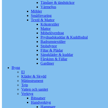
Tändare & tändstickor
Värmeljus
Möbler
Småförvaring
Textil & Mattor
Kökstextiler
Mattor
Möbelöverdrag
Prydnadskuddar & Kuddfodral
Badrumstextilier
Stolsdynor
Filtar & Plädar
Sängkläder & kuddar
Fårskinn & Fällar
Gardiner
Bygg
El
Kläder & Skydd
Mätinstrument
Tejp
Vatten och sanitet
Verktyg
Bitssatser
Handverktyg
Hammare