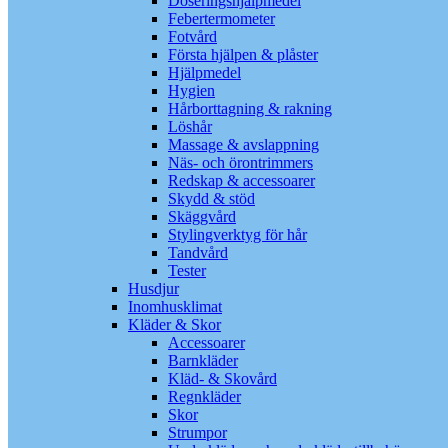
Doseringshjälpmedel
Febertermometer
Fotvård
Första hjälpen & plåster
Hjälpmedel
Hygien
Hårborttagning & rakning
Löshår
Massage & avslappning
Näs- och örontrimmers
Redskap & accessoarer
Skydd & stöd
Skäggvård
Stylingverktyg för hår
Tandvård
Tester
Husdjur
Inomhusklimat
Kläder & Skor
Accessoarer
Barnkläder
Kläd- & Skovård
Regnkläder
Skor
Strumpor