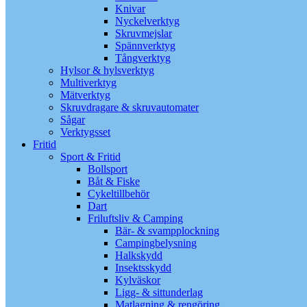
Knivar
Nyckelverktyg
Skruvmejslar
Spännverktyg
Tångverktyg
Hylsor & hylsverktyg
Multiverktyg
Mätverktyg
Skruvdragare & skruvautomater
Sågar
Verktygsset
Fritid
Sport & Fritid
Bollsport
Båt & Fiske
Cykeltillbehör
Dart
Friluftsliv & Camping
Bär- & svampplockning
Campingbelysning
Halkskydd
Insektsskydd
Kylväskor
Ligg- & sittunderlag
Matlagning & rengöring