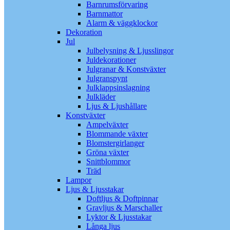
Barnrumsförvaring
Barnmattor
Alarm & väggklockor
Dekoration
Jul
Julbelysning & Ljusslingor
Juldekorationer
Julgranar & Konstväxter
Julgranspynt
Julklappsinslagning
Julkläder
Ljus & Ljushållare
Konstväxter
Ampelväxter
Blommande växter
Blomstergirlanger
Gröna växter
Snittblommor
Träd
Lampor
Ljus & Ljusstakar
Doftljus & Doftpinnar
Gravljus & Marschaller
Lyktor & Ljusstakar
Långa ljus