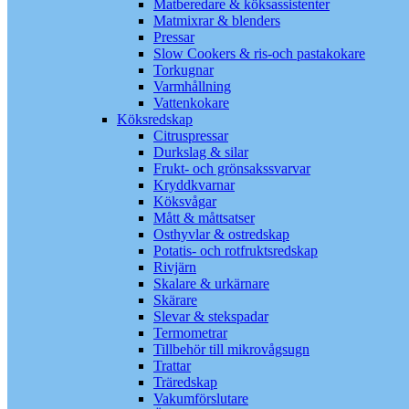
Matberedare & köksassistenter
Matmixrar & blenders
Pressar
Slow Cookers & ris-och pastakokare
Torkugnar
Varmhållning
Vattenkokare
Köksredskap
Citruspressar
Durkslag & silar
Frukt- och grönsakssvarvar
Kryddkvarnar
Köksvågar
Mått & måttsatser
Osthyvlar & ostredskap
Potatis- och rotfruktsredskap
Rivjärn
Skalare & urkärnare
Skärare
Slevar & stekspadar
Termometrar
Tillbehör till mikrovågsugn
Trattar
Träredskap
Vakumförslutare