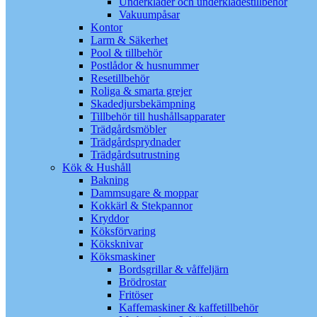
Underkläder och underklädestillbehör
Vakuumpåsar
Kontor
Larm & Säkerhet
Pool & tillbehör
Postlådor & husnummer
Resetillbehör
Roliga & smarta grejer
Skadedjursbekämpning
Tillbehör till hushållsapparater
Trädgårdsmöbler
Trädgårdsprydnader
Trädgårdsutrustning
Kök & Hushåll
Bakning
Dammsugare & moppar
Kokkärl & Stekpannor
Kryddor
Köksförvaring
Köksknivar
Köksmaskiner
Bordsgrillar & våffeljärn
Brödrostar
Fritöser
Kaffemaskiner & kaffetillbehör