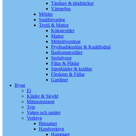
Tändare & tändstickor
Värmeljus
Möbler
Småförvaring
Textil & Mattor
Kökstextiler
Mattor
Möbelöverdrag
Prydnadskuddar & Kuddfodral
Badrumstextilier
Stolsdynor
Filtar & Plädar
Sängkläder & kuddar
Fårskinn & Fällar
Gardiner
Bygg
El
Kläder & Skydd
Mätinstrument
Tejp
Vatten och sanitet
Verktyg
Bitssatser
Handverktyg
Hammare