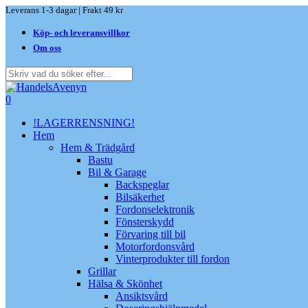
Skip
Leverans 1-3 dagar | Frakt 49 kr
to
Köp- och leveransvillkor
main
content
Om oss
Close
Search
search
0
Menu
!LAGERRENSNING!
Hem
Hem & Trädgård
Bastu
Bil & Garage
Backspeglar
Bilsäkerhet
Fordonselektronik
Fönsterskydd
Förvaring till bil
Motorfordonsvård
Vinterprodukter till fordon
Grillar
Hälsa & Skönhet
Ansiktsvård