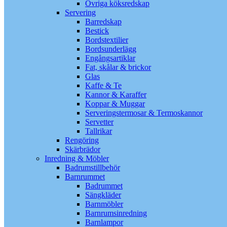
Övriga köksredskap
Servering
Barredskap
Bestick
Bordstextilier
Bordsunderlägg
Engångsartiklar
Fat, skålar & brickor
Glas
Kaffe & Te
Kannor & Karaffer
Koppar & Muggar
Serveringstermosar & Termoskannor
Servetter
Tallrikar
Rengöring
Skärbrädor
Inredning & Möbler
Badrumstillbehör
Barnrummet
Badrummet
Sängkläder
Barnmöbler
Barnrumsinredning
Barnlampor