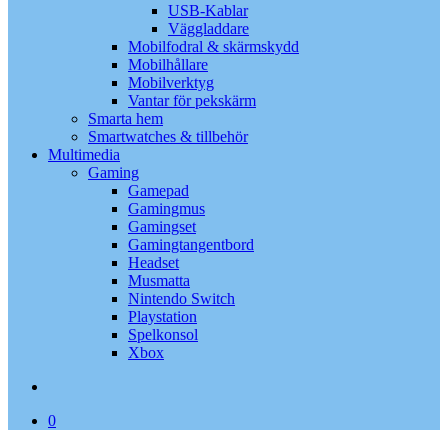
USB-Kablar
Väggladdare
Mobilfodral & skärmskydd
Mobilhållare
Mobilverktyg
Vantar för pekskärm
Smarta hem
Smartwatches & tillbehör
Multimedia
Gaming
Gamepad
Gamingmus
Gamingset
Gamingtangentbord
Headset
Musmatta
Nintendo Switch
Playstation
Spelkonsol
Xbox
search
0