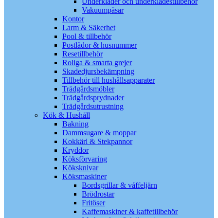
Underkläder och underklädestillbehör
Vakuumpåsar
Kontor
Larm & Säkerhet
Pool & tillbehör
Postlådor & husnummer
Resetillbehör
Roliga & smarta grejer
Skadedjursbekämpning
Tillbehör till hushållsapparater
Trädgårdsmöbler
Trädgårdsprydnader
Trädgårdsutrustning
Kök & Hushåll
Bakning
Dammsugare & moppar
Kokkärl & Stekpannor
Kryddor
Köksförvaring
Köksknivar
Köksmaskiner
Bordsgrillar & våffeljärn
Brödrostar
Fritöser
Kaffemaskiner & kaffetillbehör