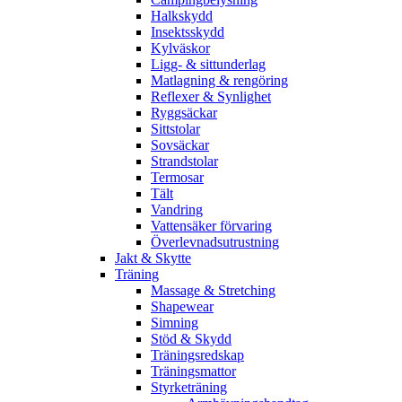
Halkskydd
Insektsskydd
Kylväskor
Ligg- & sittunderlag
Matlagning & rengöring
Reflexer & Synlighet
Ryggsäckar
Sittstolar
Sovsäckar
Strandstolar
Termosar
Tält
Vandring
Vattensäker förvaring
Överlevnadsutrustning
Jakt & Skytte
Träning
Massage & Stretching
Shapewear
Simning
Stöd & Skydd
Träningsredskap
Träningsmattor
Styrketräning