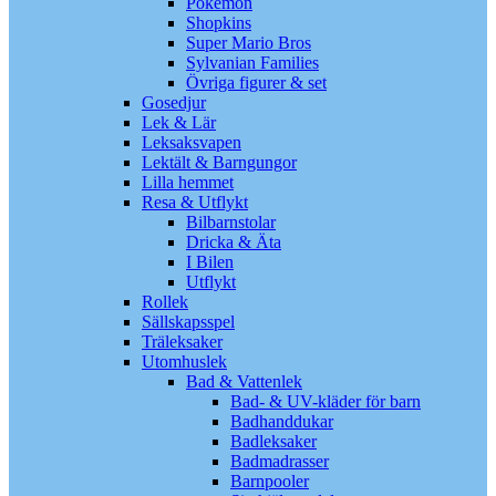
Pokémon
Shopkins
Super Mario Bros
Sylvanian Families
Övriga figurer & set
Gosedjur
Lek & Lär
Leksaksvapen
Lektält & Barngungor
Lilla hemmet
Resa & Utflykt
Bilbarnstolar
Dricka & Äta
I Bilen
Utflykt
Rollek
Sällskapsspel
Träleksaker
Utomhuslek
Bad & Vattenlek
Bad- & UV-kläder för barn
Badhanddukar
Badleksaker
Badmadrasser
Barnpooler