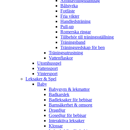
Armhävningshandtag
Bålstyrka
Fotfäste
Fria vikter
Handledsträning
Pull-up
Romerska ringar
Tillbehör till träningsställning
Träningsband
Träningsredskap för ben
Träningsutrustning
Vattenflaskor
Utomhusspel
Vattensport
Vintersport
Leksaker & Spel
Baby
Babygym & lekmattor
Badkarslek
Badleksaker för bebisar
Barnsäkerhet & omsorg
Dragdjur
Gosedjur för bebisar
Interaktiva leksaker
Klossar