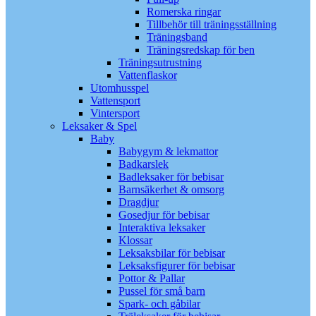
Romerska ringar
Tillbehör till träningsställning
Träningsband
Träningsredskap för ben
Träningsutrustning
Vattenflaskor
Utomhusspel
Vattensport
Vintersport
Leksaker & Spel
Baby
Babygym & lekmattor
Badkarslek
Badleksaker för bebisar
Barnsäkerhet & omsorg
Dragdjur
Gosedjur för bebisar
Interaktiva leksaker
Klossar
Leksaksbilar för bebisar
Leksaksfigurer för bebisar
Pottor & Pallar
Pussel för små barn
Spark- och gåbilar