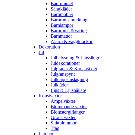
Badrummet
Sängkläder
Barnmöbler
Barnrumsinredning
Barnlampor
Barnrumsförvaring
Barnmattor
Alarm & väggklockor
Dekoration
Jul
Julbelysning & Ljusslingor
Juldekorationer
Julgranar & Konstväxter
Julgranspynt
Julklappsinslagning
Julkläder
Ljus & Ljushållare
Konstväxter
Ampelväxter
Blommande växter
Blomstergirlanger
Gröna växter
Snittblommor
Träd
Lampor