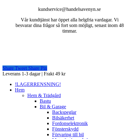
kundservice@handelsavenyn.se
Vår kundtjänst har öppet alla helgfria vardagar. Vi
besvarar dina frågor så fort som möjligt, senast inom 48
timmar.
Share
Tweet
Share
Pin
Close
Leverans 1-3 dagar | Frakt 49 kr
Menu
!LAGERRENSNING!
Hem
Hem & Trädgård
Bastu
Bil & Garage
Backspeglar
Bilsäkerhet
Fordonselektronik
Fönsterskydd
Förvaring till bil