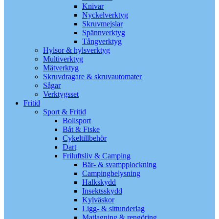
Knivar
Nyckelverktyg
Skruvmejslar
Spännverktyg
Tångverktyg
Hylsor & hylsverktyg
Multiverktyg
Mätverktyg
Skruvdragare & skruvautomater
Sågar
Verktygsset
Fritid
Sport & Fritid
Bollsport
Båt & Fiske
Cykeltillbehör
Dart
Friluftsliv & Camping
Bär- & svampplockning
Campingbelysning
Halkskydd
Insektsskydd
Kylväskor
Ligg- & sittunderlag
Matlagning & rengöring