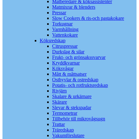
Matberedare & köksassistenter
Matmixrar & blenders
Pressar
Slow Cookers & ris-och pastakokare
Torkugnar
Varmhållning
Vattenkokare
Köksredskap
Citruspressar
Durkslag & silar
Frukt- och grönsakssvarvar
Kryddkvarnar
Köksvågar
Mått & måttsatser
Osthyvlar & ostredskap
Potatis- och rotfruktsredskap
Rivjärn
Skalare & urkärnare
Skärare
Slevar & stekspadar
Termometrar
Tillbehör till mikrovågsugn
Trattar
Träredskap
Vakumförslutare