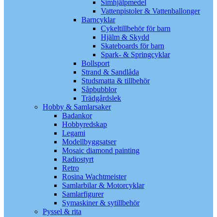
Simhjälpmedel
Vattenpistoler & Vattenballonger
Barncyklar
Cykeltillbehör för barn
Hjälm & Skydd
Skateboards för barn
Spark- & Springcyklar
Bollsport
Strand & Sandlåda
Studsmatta & tillbehör
Såpbubblor
Trädgårdslek
Hobby & Samlarsaker
Badankor
Hobbyredskap
Legami
Modellbyggsatser
Mosaic diamond painting
Radiostyrt
Retro
Rosina Wachtmeister
Samlarbilar & Motorcyklar
Samlarfigurer
Symaskiner & sytillbehör
Pyssel & rita