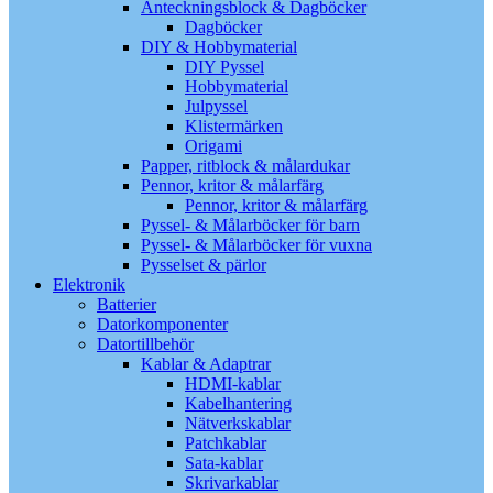
Anteckningsblock & Dagböcker
Dagböcker
DIY & Hobbymaterial
DIY Pyssel
Hobbymaterial
Julpyssel
Klistermärken
Origami
Papper, ritblock & målardukar
Pennor, kritor & målarfärg
Pennor, kritor & målarfärg
Pyssel- & Målarböcker för barn
Pyssel- & Målarböcker för vuxna
Pysselset & pärlor
Elektronik
Batterier
Datorkomponenter
Datortillbehör
Kablar & Adaptrar
HDMI-kablar
Kabelhantering
Nätverkskablar
Patchkablar
Sata-kablar
Skrivarkablar