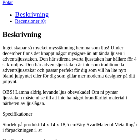
Koivu
Polar
Svart
mängd
Beskrivning
Recensioner (0)
Beskrivning
Inget skapar så mycket mysstämning hemma som ljus! Under
december finns det knappt något mysigare än att tända ljusen i
adventsljusstaken. Den här stilrena svarta ljusstaken har hållare för 4
st kronljus. Den här adventsljusstaken är inte som traditionella
adventsljusstakar och passar perfekt för dig som vill ha lite nytt
bland julpyntet eller för dig som gillar mer moderna designer på ditt
julpynt.
OBS! Lämna aldrig levande ljus obevakade! Om ni pyntar
ljusstaken måste ni se till att inte ha något brandfarligt material i
närheten av ljuslågan.
Specifikationer
Storlek på produkt:14 x 14 x 18,5 cmFärg:SvartMaterial:MetallIngår
i förpackningen:1 st