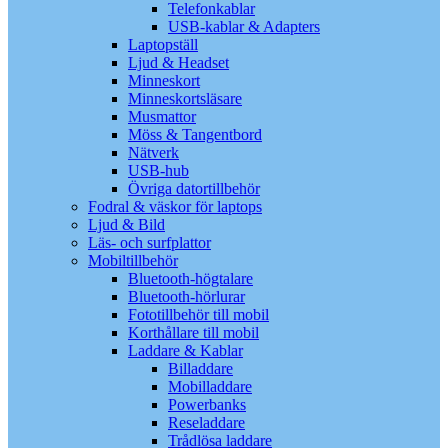
Telefonkablar
USB-kablar & Adapters
Laptopställ
Ljud & Headset
Minneskort
Minneskortsläsare
Musmattor
Möss & Tangentbord
Nätverk
USB-hub
Övriga datortillbehör
Fodral & väskor för laptops
Ljud & Bild
Läs- och surfplattor
Mobiltillbehör
Bluetooth-högtalare
Bluetooth-hörlurar
Fototillbehör till mobil
Korthållare till mobil
Laddare & Kablar
Billaddare
Mobilladdare
Powerbanks
Reseladdare
Trådlösa laddare