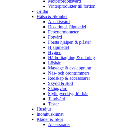
Motorfordonsvård
Vinterprodukter till fordon
Grillar
Hälsa & Skönhet
Ansiktsvård
Doseringshjälpmedel
Febertermometer
Fotvård
Första hjälpen & plåster
Hjälpmedel
Hygien
Hårborttagning & rakning
Löshår
Massage & avslappning
Näs- och örontrimmers
Redskap & accessoarer
Skydd & stöd
Skäggvård
Stylingverktyg för hår
Tandvård
Tester
Husdjur
Inomhusklimat
Kläder & Skor
Accessoarer