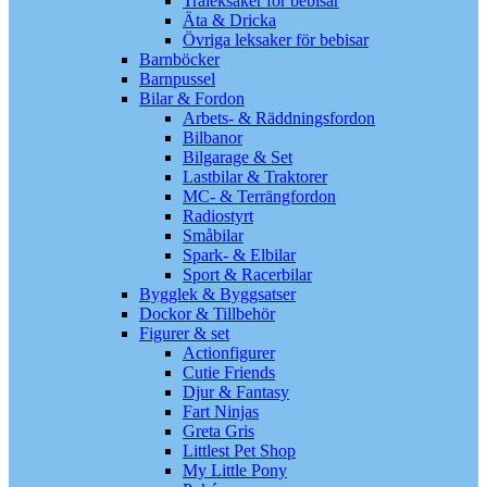
Träleksaker för bebisar
Äta & Dricka
Övriga leksaker för bebisar
Barnböcker
Barnpussel
Bilar & Fordon
Arbets- & Räddningsfordon
Bilbanor
Bilgarage & Set
Lastbilar & Traktorer
MC- & Terrängfordon
Radiostyrt
Småbilar
Spark- & Elbilar
Sport & Racerbilar
Bygglek & Byggsatser
Dockor & Tillbehör
Figurer & set
Actionfigurer
Cutie Friends
Djur & Fantasy
Fart Ninjas
Greta Gris
Littlest Pet Shop
My Little Pony