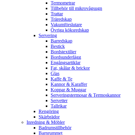
Termometrar
Tillbehör till mikrovågsugn
Trattar
Träredskap
Vakumförslutare
Övriga köksredskap
Servering
Barredskap
Bestick
Bordstextilier
Bordsunderlägg
Engångsartiklar
Fat, skålar & brickor
Glas
Kaffe & Te
Kannor & Karaffer
Koppar & Muggar
Serveringstermosar & Termoskannor
Servetter
Tallrikar
Rengöring
Skärbrädor
Inredning & Möbler
Badrumstillbehör
Barnrummet