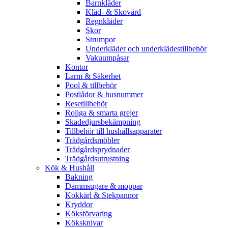
Barnkläder
Kläd- & Skovård
Regnkläder
Skor
Strumpor
Underkläder och underklädestillbehör
Vakuumpåsar
Kontor
Larm & Säkerhet
Pool & tillbehör
Postlådor & husnummer
Resetillbehör
Roliga & smarta grejer
Skadedjursbekämpning
Tillbehör till hushållsapparater
Trädgårdsmöbler
Trädgårdsprydnader
Trädgårdsutrustning
Kök & Hushåll
Bakning
Dammsugare & moppar
Kokkärl & Stekpannor
Kryddor
Köksförvaring
Köksknivar