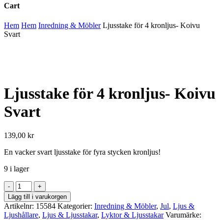
Cart
Close
Hem
Hem
Inredning & Möbler
Ljusstake för 4 kronljus- Koivu
Cart
Svart
Ljusstake för 4 kronljus- Koivu
Svart
139,00
kr
En vacker svart ljusstake för fyra stycken kronljus!
9 i lager
Ljusstake
för
Lägg till i varukorgen
4
Artikelnr:
15584
Kategorier:
Inredning & Möbler
,
Jul
,
Ljus &
kronljus-
Ljushållare
,
Ljus & Ljusstakar
,
Lyktor & Ljusstakar
Varumärke: