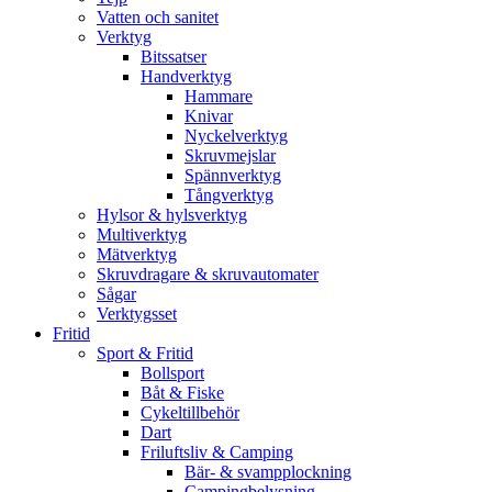
Vatten och sanitet
Verktyg
Bitssatser
Handverktyg
Hammare
Knivar
Nyckelverktyg
Skruvmejslar
Spännverktyg
Tångverktyg
Hylsor & hylsverktyg
Multiverktyg
Mätverktyg
Skruvdragare & skruvautomater
Sågar
Verktygsset
Fritid
Sport & Fritid
Bollsport
Båt & Fiske
Cykeltillbehör
Dart
Friluftsliv & Camping
Bär- & svampplockning
Campingbelysning