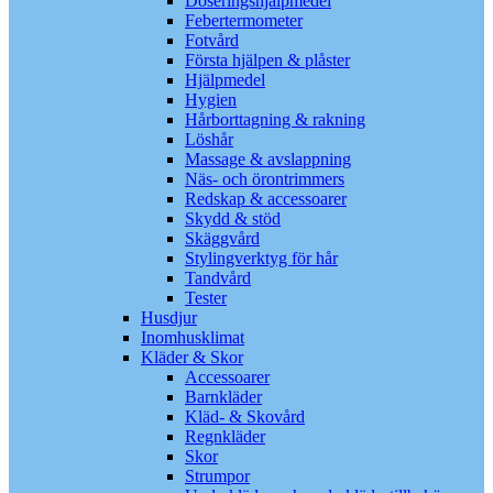
Doseringshjälpmedel
Febertermometer
Fotvård
Första hjälpen & plåster
Hjälpmedel
Hygien
Hårborttagning & rakning
Löshår
Massage & avslappning
Näs- och örontrimmers
Redskap & accessoarer
Skydd & stöd
Skäggvård
Stylingverktyg för hår
Tandvård
Tester
Husdjur
Inomhusklimat
Kläder & Skor
Accessoarer
Barnkläder
Kläd- & Skovård
Regnkläder
Skor
Strumpor