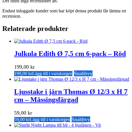
Det finns inga recensioner än.
Endast inloggade kunder som har köpt denna produkt får lämna en
recension.
Relaterade produkter
Julkula Edith Ø 7,5 cm 6-pack – Röd
199,00
kr
Snabbvy
199,00
kr
Lägg till i varukorgen
Ljusstake i järn Thomas Ø 12/3 x H 7
cm – Mässingsfärgad
59,00
kr
Snabbvy
59,00
kr
Lägg till i varukorgen