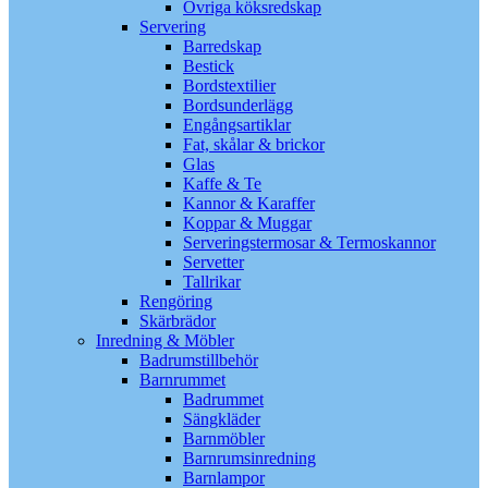
Övriga köksredskap
Servering
Barredskap
Bestick
Bordstextilier
Bordsunderlägg
Engångsartiklar
Fat, skålar & brickor
Glas
Kaffe & Te
Kannor & Karaffer
Koppar & Muggar
Serveringstermosar & Termoskannor
Servetter
Tallrikar
Rengöring
Skärbrädor
Inredning & Möbler
Badrumstillbehör
Barnrummet
Badrummet
Sängkläder
Barnmöbler
Barnrumsinredning
Barnlampor