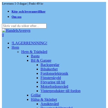
Skip
Leverans 1-3 dagar | Frakt 49 kr
to
Köp- och leveransvillkor
main
content
Om oss
Close
Search
search
0
Menu
!LAGERRENSNING!
Hem
Hem & Trädgård
Bastu
Bil & Garage
Backspeglar
Bilsäkerhet
Fordonselektronik
Fönsterskydd
Förvaring till bil
Motorfordonsvård
Vinterprodukter till fordon
Grillar
Hälsa & Skönhet
Ansiktsvård