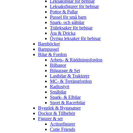
Leksaksbilar för bebisar
Leksaksfigurer för bebisar
Pottor & Pallar
Pussel för små barn
Spark- och gåbilar
Träleksaker för bebisar
Äta & Dricka
Övriga leksaker för bebisar
Barnböcker
Barnpussel
Bilar & Fordon
Arbets- & Räddningsfordon
Bilbanor
Bilgarage & Set
Lastbilar & Traktorer
MC- & Terrängfordon
Radiostyrt
Småbilar
Spark- & Elbilar
Sport & Racerbilar
Bygglek & Byggsatser
Dockor & Tillbehör
Figurer & set
Actionfigurer
Cutie Friends