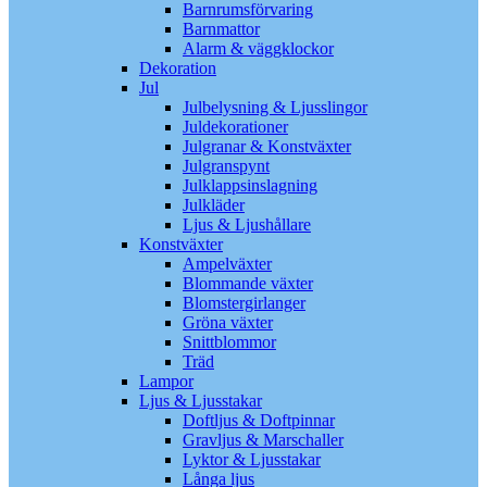
Barnrumsförvaring
Barnmattor
Alarm & väggklockor
Dekoration
Jul
Julbelysning & Ljusslingor
Juldekorationer
Julgranar & Konstväxter
Julgranspynt
Julklappsinslagning
Julkläder
Ljus & Ljushållare
Konstväxter
Ampelväxter
Blommande växter
Blomstergirlanger
Gröna växter
Snittblommor
Träd
Lampor
Ljus & Ljusstakar
Doftljus & Doftpinnar
Gravljus & Marschaller
Lyktor & Ljusstakar
Långa ljus