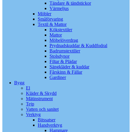
Tändare & tändstickor
Värmeljus
Möbler
Småförvaring
Textil & Mattor
Kökstextiler
Mattor
Möbelöverdrag
Prydnadskuddar & Kuddfodral
Badrumstextilier
Stolsdynor
Filtar & Plädar
Sängkläder & kuddar
Fårskinn & Fällar
Gardiner
Bygg
El
Kläder & Skydd
Mätinstrument
Tejp
Vatten och sanitet
Verktyg
Bitssatser
Handverktyg
Hammare