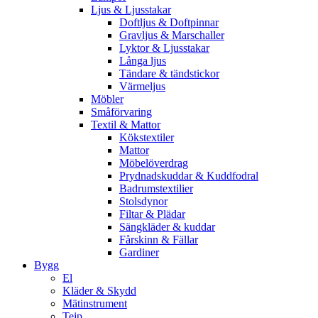
Ljus & Ljusstakar
Doftljus & Doftpinnar
Gravljus & Marschaller
Lyktor & Ljusstakar
Långa ljus
Tändare & tändstickor
Värmeljus
Möbler
Småförvaring
Textil & Mattor
Kökstextiler
Mattor
Möbelöverdrag
Prydnadskuddar & Kuddfodral
Badrumstextilier
Stolsdynor
Filtar & Plädar
Sängkläder & kuddar
Fårskinn & Fällar
Gardiner
Bygg
El
Kläder & Skydd
Mätinstrument
Tejp