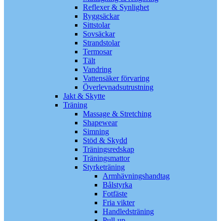
Reflexer & Synlighet
Ryggsäckar
Sittstolar
Sovsäckar
Strandstolar
Termosar
Tält
Vandring
Vattensäker förvaring
Överlevnadsutrustning
Jakt & Skytte
Träning
Massage & Stretching
Shapewear
Simning
Stöd & Skydd
Träningsredskap
Träningsmattor
Styrketräning
Armhävningshandtag
Bålstyrka
Fotfäste
Fria vikter
Handledsträning
Pull-up