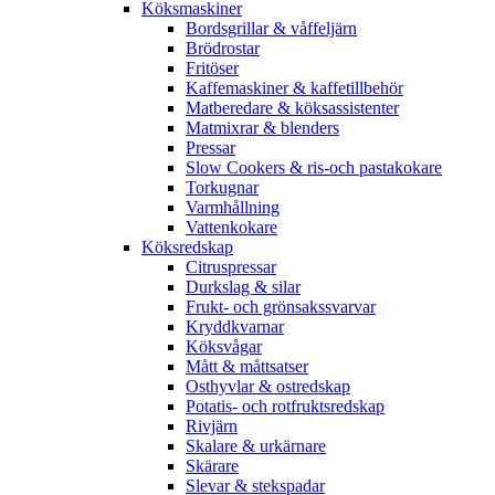
Köksmaskiner
Bordsgrillar & våffeljärn
Brödrostar
Fritöser
Kaffemaskiner & kaffetillbehör
Matberedare & köksassistenter
Matmixrar & blenders
Pressar
Slow Cookers & ris-och pastakokare
Torkugnar
Varmhållning
Vattenkokare
Köksredskap
Citruspressar
Durkslag & silar
Frukt- och grönsakssvarvar
Kryddkvarnar
Köksvågar
Mått & måttsatser
Osthyvlar & ostredskap
Potatis- och rotfruktsredskap
Rivjärn
Skalare & urkärnare
Skärare
Slevar & stekspadar