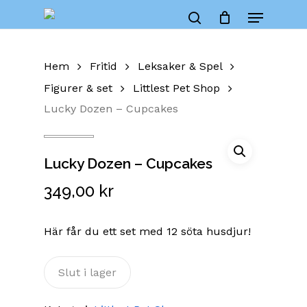
Skip
Menu
to
Close
Cart
search
Cart
main
content
Hem
Fritid
Leksaker & Spel
Figurer & set
Littlest Pet Shop
Lucky Dozen – Cupcakes
Lucky Dozen – Cupcakes
349,00
kr
Här får du ett set med 12 söta husdjur!
Slut i lager