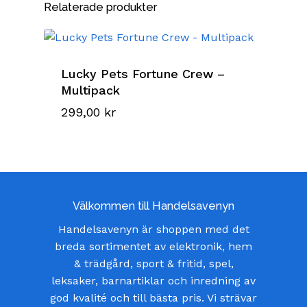
Relaterade produkter
Lucky Pets Fortune Crew –
Multipack
299,00
kr
Välkommen till Handelsavenyn
Handelsavenyn är shoppen med det
breda sortimentet av elektronik, hem
& trädgård, sport & fritid, spel,
leksaker, barnartiklar och inredning av
god kvalité och till bästa pris. Vi strävar