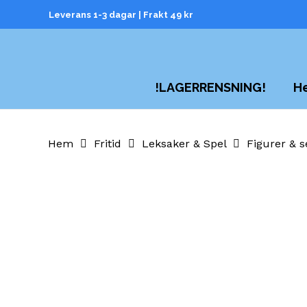
Skip
Leverans 1-3 dagar | Frakt 49 kr
to
main
content
H
!LAGERRENSNING!
Hem
Fritid
Leksaker & Spel
Figurer & s