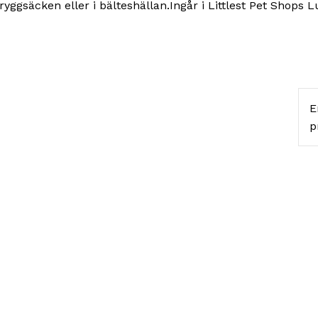
yggsäcken eller i bälteshällan.Ingår i Littlest Pet Shops 
E
p