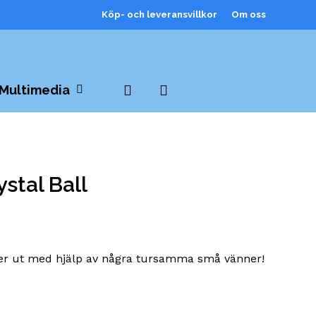
Köp- och leveransvillkor
Om oss
Close
Cart
search
Multimedia
stal Ball
ser ut med hjälp av några tursamma små vänner!