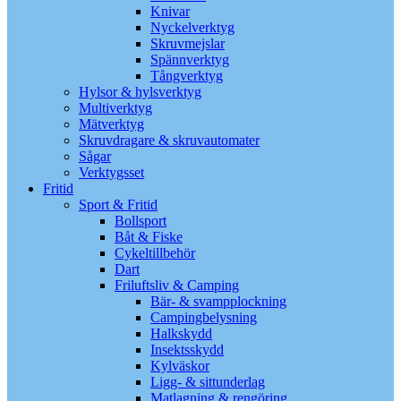
Knivar
Nyckelverktyg
Skruvmejslar
Spännverktyg
Tångverktyg
Hylsor & hylsverktyg
Multiverktyg
Mätverktyg
Skruvdragare & skruvautomater
Sågar
Verktygsset
Fritid
Sport & Fritid
Bollsport
Båt & Fiske
Cykeltillbehör
Dart
Friluftsliv & Camping
Bär- & svampplockning
Campingbelysning
Halkskydd
Insektsskydd
Kylväskor
Ligg- & sittunderlag
Matlagning & rengöring