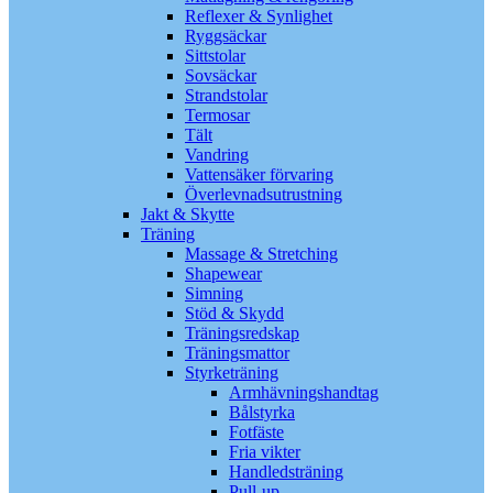
Reflexer & Synlighet
Ryggsäckar
Sittstolar
Sovsäckar
Strandstolar
Termosar
Tält
Vandring
Vattensäker förvaring
Överlevnadsutrustning
Jakt & Skytte
Träning
Massage & Stretching
Shapewear
Simning
Stöd & Skydd
Träningsredskap
Träningsmattor
Styrketräning
Armhävningshandtag
Bålstyrka
Fotfäste
Fria vikter
Handledsträning
Pull-up