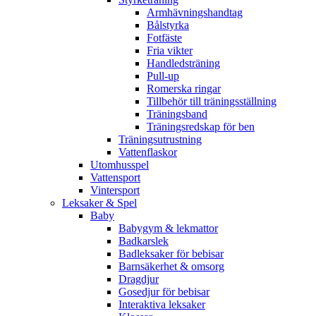
Armhävningshandtag
Bålstyrka
Fotfäste
Fria vikter
Handledsträning
Pull-up
Romerska ringar
Tillbehör till träningsställning
Träningsband
Träningsredskap för ben
Träningsutrustning
Vattenflaskor
Utomhusspel
Vattensport
Vintersport
Leksaker & Spel
Baby
Babygym & lekmattor
Badkarslek
Badleksaker för bebisar
Barnsäkerhet & omsorg
Dragdjur
Gosedjur för bebisar
Interaktiva leksaker