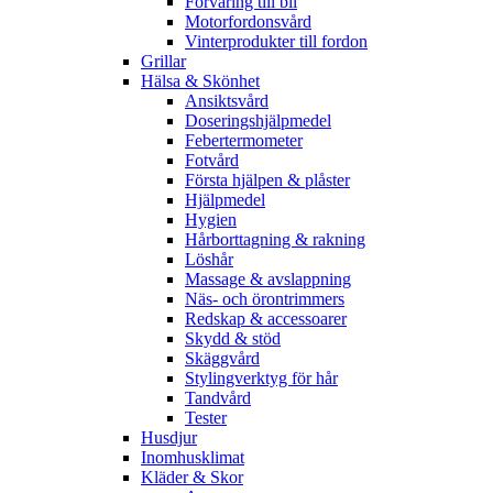
Förvaring till bil
Motorfordonsvård
Vinterprodukter till fordon
Grillar
Hälsa & Skönhet
Ansiktsvård
Doseringshjälpmedel
Febertermometer
Fotvård
Första hjälpen & plåster
Hjälpmedel
Hygien
Hårborttagning & rakning
Löshår
Massage & avslappning
Näs- och örontrimmers
Redskap & accessoarer
Skydd & stöd
Skäggvård
Stylingverktyg för hår
Tandvård
Tester
Husdjur
Inomhusklimat
Kläder & Skor