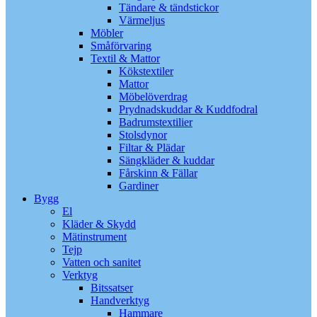
Tändare & tändstickor
Värmeljus
Möbler
Småförvaring
Textil & Mattor
Kökstextiler
Mattor
Möbelöverdrag
Prydnadskuddar & Kuddfodral
Badrumstextilier
Stolsdynor
Filtar & Plädar
Sängkläder & kuddar
Fårskinn & Fällar
Gardiner
Bygg
El
Kläder & Skydd
Mätinstrument
Tejp
Vatten och sanitet
Verktyg
Bitssatser
Handverktyg
Hammare