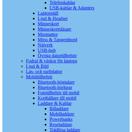
Telefonkablar
USB-kablar & Adapters
Laptopställ
Ljud & Headset
Minneskort
Minneskortsläsare
Musmattor
Möss & Tangentbord
Nätverk
USB-hub
Övriga datortillbehör
Fodral & väskor för laptops
Ljud & Bild
Läs- och surfplattor
Mobiltillbehör
Bluetooth-högtalare
Bluetooth-hörlurar
Fototillbehör till mobil
Korthållare till mobil
Laddare & Kablar
Billaddare
Mobilladdare
Powerbanks
Reseladdare
Trådlösa laddare