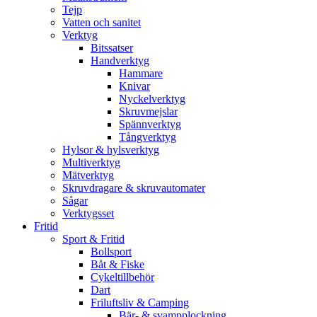
Tejp
Vatten och sanitet
Verktyg
Bitssatser
Handverktyg
Hammare
Knivar
Nyckelverktyg
Skruvmejslar
Spännverktyg
Tångverktyg
Hylsor & hylsverktyg
Multiverktyg
Mätverktyg
Skruvdragare & skruvautomater
Sågar
Verktygsset
Fritid
Sport & Fritid
Bollsport
Båt & Fiske
Cykeltillbehör
Dart
Friluftsliv & Camping
Bär- & svampplockning