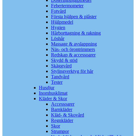
Doseringshjälpmedel
Febertermometer
Fotvård
Första hjälpen & plåster
Hjälpmedel
Hygien
Hårborttagning & rakning
Löshår
Massage & avslappning
Näs- och örontrimmers
Redskap & accessoarer
Skydd & stöd
Skäggvård
Stylingverktyg för hår
Tandvård
Tester
Husdjur
Inomhusklimat
Kläder & Skor
Accessoarer
Barnkläder
Kläd- & Skovård
Regnkläder
Skor
Strumpor