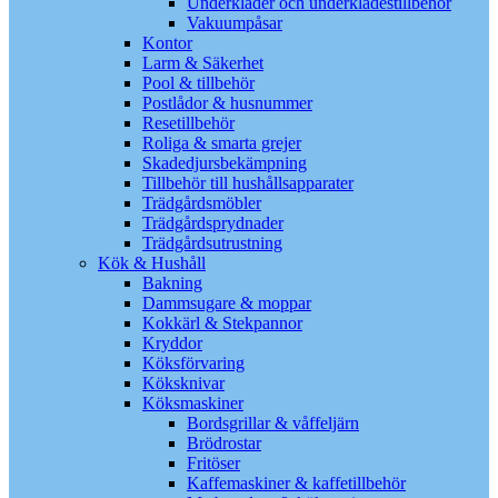
Underkläder och underklädestillbehör
Vakuumpåsar
Kontor
Larm & Säkerhet
Pool & tillbehör
Postlådor & husnummer
Resetillbehör
Roliga & smarta grejer
Skadedjursbekämpning
Tillbehör till hushållsapparater
Trädgårdsmöbler
Trädgårdsprydnader
Trädgårdsutrustning
Kök & Hushåll
Bakning
Dammsugare & moppar
Kokkärl & Stekpannor
Kryddor
Köksförvaring
Köksknivar
Köksmaskiner
Bordsgrillar & våffeljärn
Brödrostar
Fritöser
Kaffemaskiner & kaffetillbehör