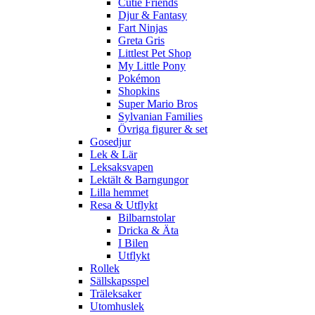
Cutie Friends
Djur & Fantasy
Fart Ninjas
Greta Gris
Littlest Pet Shop
My Little Pony
Pokémon
Shopkins
Super Mario Bros
Sylvanian Families
Övriga figurer & set
Gosedjur
Lek & Lär
Leksaksvapen
Lektält & Barngungor
Lilla hemmet
Resa & Utflykt
Bilbarnstolar
Dricka & Äta
I Bilen
Utflykt
Rollek
Sällskapsspel
Träleksaker
Utomhuslek