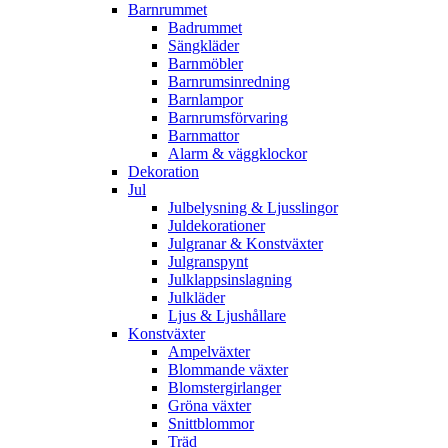
Barnrummet
Badrummet
Sängkläder
Barnmöbler
Barnrumsinredning
Barnlampor
Barnrumsförvaring
Barnmattor
Alarm & väggklockor
Dekoration
Jul
Julbelysning & Ljusslingor
Juldekorationer
Julgranar & Konstväxter
Julgranspynt
Julklappsinslagning
Julkläder
Ljus & Ljushållare
Konstväxter
Ampelväxter
Blommande växter
Blomstergirlanger
Gröna växter
Snittblommor
Träd