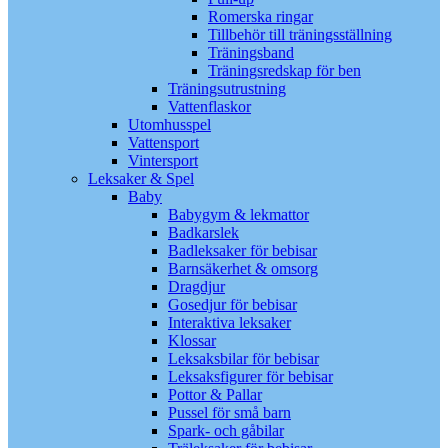
Romerska ringar
Tillbehör till träningsställning
Träningsband
Träningsredskap för ben
Träningsutrustning
Vattenflaskor
Utomhusspel
Vattensport
Vintersport
Leksaker & Spel
Baby
Babygym & lekmattor
Badkarslek
Badleksaker för bebisar
Barnsäkerhet & omsorg
Dragdjur
Gosedjur för bebisar
Interaktiva leksaker
Klossar
Leksaksbilar för bebisar
Leksaksfigurer för bebisar
Pottor & Pallar
Pussel för små barn
Spark- och gåbilar