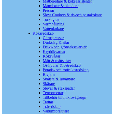
Matberedare & köksassistenter
Matmixrar & blenders
Pressar
Slow Cookers & ris-och pastakokare
Torkugnar
Varmhållning
Vattenkokare
Köksredskap
Citruspressar
Durkslag & silar
Frukt- och grönsakssvarvar
Kryddkvarnar
Köksvågar
Mått & måttsatser
Osthyvlar & ostredskap
Potatis- och rotfruktsredskap
Rivjärn
Skalare & urkärnare
Skärare
Slevar & stekspadar
Termometrar
Tillbehör till mikrovågsugn
Trattar
Träredskap
Vakumförslutare