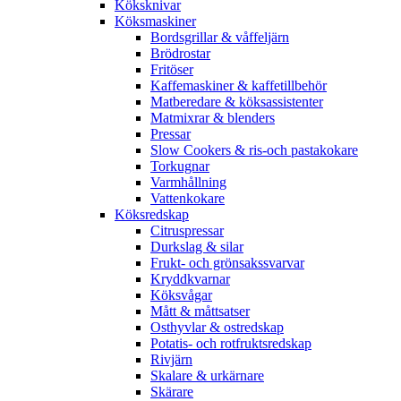
Köksknivar
Köksmaskiner
Bordsgrillar & våffeljärn
Brödrostar
Fritöser
Kaffemaskiner & kaffetillbehör
Matberedare & köksassistenter
Matmixrar & blenders
Pressar
Slow Cookers & ris-och pastakokare
Torkugnar
Varmhållning
Vattenkokare
Köksredskap
Citruspressar
Durkslag & silar
Frukt- och grönsakssvarvar
Kryddkvarnar
Köksvågar
Mått & måttsatser
Osthyvlar & ostredskap
Potatis- och rotfruktsredskap
Rivjärn
Skalare & urkärnare
Skärare