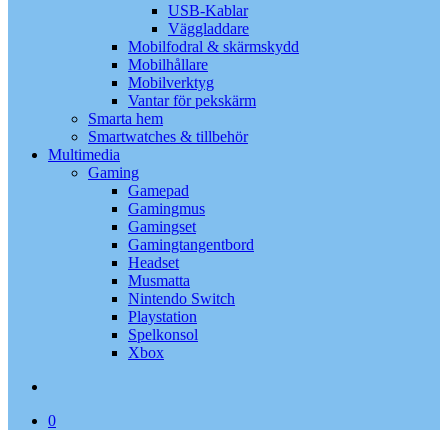
USB-Kablar
Väggladdare
Mobilfodral & skärmskydd
Mobilhållare
Mobilverktyg
Vantar för pekskärm
Smarta hem
Smartwatches & tillbehör
Multimedia
Gaming
Gamepad
Gamingmus
Gamingset
Gamingtangentbord
Headset
Musmatta
Nintendo Switch
Playstation
Spelkonsol
Xbox
search
0