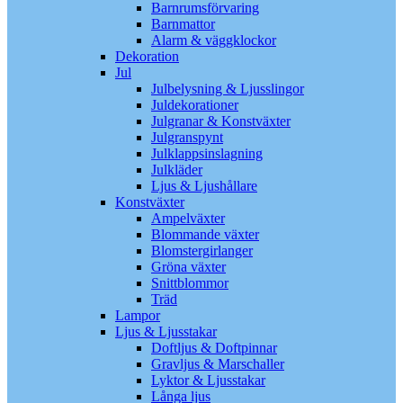
Barnrumsförvaring
Barnmattor
Alarm & väggklockor
Dekoration
Jul
Julbelysning & Ljusslingor
Juldekorationer
Julgranar & Konstväxter
Julgranspynt
Julklappsinslagning
Julkläder
Ljus & Ljushållare
Konstväxter
Ampelväxter
Blommande växter
Blomstergirlanger
Gröna växter
Snittblommor
Träd
Lampor
Ljus & Ljusstakar
Doftljus & Doftpinnar
Gravljus & Marschaller
Lyktor & Ljusstakar
Långa ljus