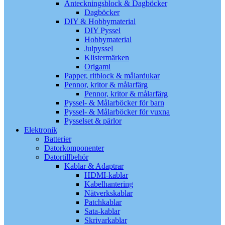
Anteckningsblock & Dagböcker
Dagböcker
DIY & Hobbymaterial
DIY Pyssel
Hobbymaterial
Julpyssel
Klistermärken
Origami
Papper, ritblock & målardukar
Pennor, kritor & målarfärg
Pennor, kritor & målarfärg
Pyssel- & Målarböcker för barn
Pyssel- & Målarböcker för vuxna
Pysselset & pärlor
Elektronik
Batterier
Datorkomponenter
Datortillbehör
Kablar & Adaptrar
HDMI-kablar
Kabelhantering
Nätverkskablar
Patchkablar
Sata-kablar
Skrivarkablar