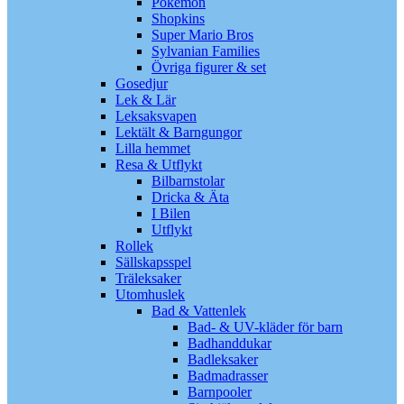
Pokémon
Shopkins
Super Mario Bros
Sylvanian Families
Övriga figurer & set
Gosedjur
Lek & Lär
Leksaksvapen
Lektält & Barngungor
Lilla hemmet
Resa & Utflykt
Bilbarnstolar
Dricka & Äta
I Bilen
Utflykt
Rollek
Sällskapsspel
Träleksaker
Utomhuslek
Bad & Vattenlek
Bad- & UV-kläder för barn
Badhanddukar
Badleksaker
Badmadrasser
Barnpooler