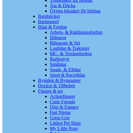
Träleksaker för bebisar
Äta & Dricka
Övriga leksaker för bebisar
Barnböcker
Barnpussel
Bilar & Fordon
Arbets- & Räddningsfordon
Bilbanor
Bilgarage & Set
Lastbilar & Traktorer
MC- & Terrängfordon
Radiostyrt
Småbilar
Spark- & Elbilar
Sport & Racerbilar
Bygglek & Byggsatser
Dockor & Tillbehör
Figurer & set
Actionfigurer
Cutie Friends
Djur & Fantasy
Fart Ninjas
Greta Gris
Littlest Pet Shop
My Little Pony