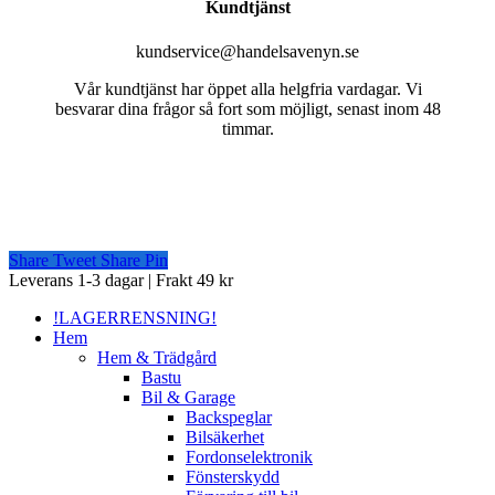
Kundtjänst
kundservice@handelsavenyn.se
Vår kundtjänst har öppet alla helgfria vardagar. Vi
besvarar dina frågor så fort som möjligt, senast inom 48
timmar.
Share
Tweet
Share
Pin
Close
Leverans 1-3 dagar | Frakt 49 kr
Menu
!LAGERRENSNING!
Hem
Hem & Trädgård
Bastu
Bil & Garage
Backspeglar
Bilsäkerhet
Fordonselektronik
Fönsterskydd