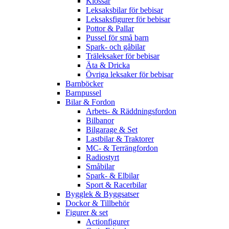
Klossar
Leksaksbilar för bebisar
Leksaksfigurer för bebisar
Pottor & Pallar
Pussel för små barn
Spark- och gåbilar
Träleksaker för bebisar
Äta & Dricka
Övriga leksaker för bebisar
Barnböcker
Barnpussel
Bilar & Fordon
Arbets- & Räddningsfordon
Bilbanor
Bilgarage & Set
Lastbilar & Traktorer
MC- & Terrängfordon
Radiostyrt
Småbilar
Spark- & Elbilar
Sport & Racerbilar
Bygglek & Byggsatser
Dockor & Tillbehör
Figurer & set
Actionfigurer