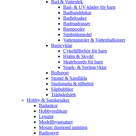
Bad & Vattenlek
Bad- & UV-kläder för barn
Badhanddukar
Badleksaker
Badmadrasser
Barnpooler
Simhjälpmedel
Vattenpistoler & Vattenballonger
Barncyklar
Cykeltillbehör för barn
Hjälm & Skydd
Skateboards för barn
Spark- & Springcyklar
Bollsport
Strand & Sandlåda
Studsmatta & tillbehör
Såpbubblor
Trädgårdslek
Hobby & Samlarsaker
Badankor
Hobbyredskap
Legami
Modellbyggsatser
Mosaic diamond painting
Radiostyrt