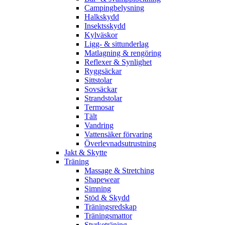
Campingbelysning
Halkskydd
Insektsskydd
Kylväskor
Ligg- & sittunderlag
Matlagning & rengöring
Reflexer & Synlighet
Ryggsäckar
Sittstolar
Sovsäckar
Strandstolar
Termosar
Tält
Vandring
Vattensäker förvaring
Överlevnadsutrustning
Jakt & Skytte
Träning
Massage & Stretching
Shapewear
Simning
Stöd & Skydd
Träningsredskap
Träningsmattor
Styrketräning