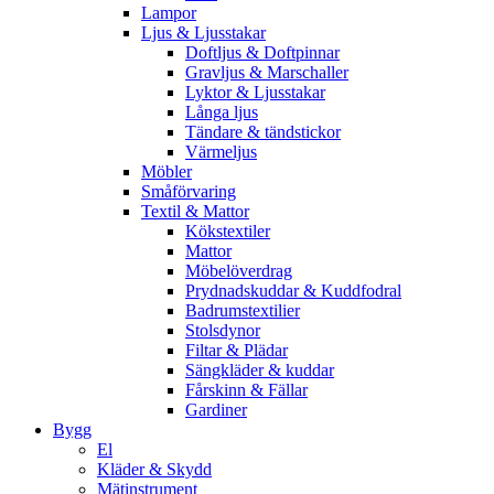
Lampor
Ljus & Ljusstakar
Doftljus & Doftpinnar
Gravljus & Marschaller
Lyktor & Ljusstakar
Långa ljus
Tändare & tändstickor
Värmeljus
Möbler
Småförvaring
Textil & Mattor
Kökstextiler
Mattor
Möbelöverdrag
Prydnadskuddar & Kuddfodral
Badrumstextilier
Stolsdynor
Filtar & Plädar
Sängkläder & kuddar
Fårskinn & Fällar
Gardiner
Bygg
El
Kläder & Skydd
Mätinstrument