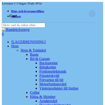
Skip
Leverans 1-3 dagar | Frakt 49 kr
to
Close
Köp- och leveransvillkor
main
Cart
Cart
content
Om oss
Close
Search
search
0
Menu
!LAGERRENSNING!
Hem
Hem & Trädgård
Bastu
Bil & Garage
Backspeglar
Bilsäkerhet
Fordonselektronik
Fönsterskydd
Förvaring till bil
Motorfordonsvård
Vinterprodukter till fordon
Grillar
Hälsa & Skönhet
Ansiktsvård