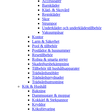
Accessoarer
Barnkläder
Kläd- & Skovård
Regnkläder
Skor
Strumpor
Underkläder och underklädestillbehör
Vakuumpåsar
Kontor
Larm & Säkerhet
Pool & tillbehör
Postlådor & husnummer
Resetillbehör
Roliga & smarta grejer
Skadedjursbekämpning
Tillbehör till hushållsapparater
Trädgårdsmöbler
Trädgårdsprydnader
Trädgårdsutrustning
Kök & Hushåll
Bakning
Dammsugare & moppar
Kokkärl & Stekpannor
Kryddor
Köksförvaring