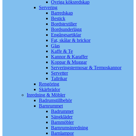
Övriga köksredskap
Servering
Barredskap
Bestick
Bordstextilier
Bordsunderlägg
Engångsartiklar
Fat, skålar & brickor
Glas
Kaffe & Te
Kannor & Karaffer
Koppar & Muggar
Serveringstermosar & Termoskannor
Servetter
Tallrikar
Rengöring
Skärbrädor
Inredning & Möbler
Badrumstillbehör
Barnrummet
Badrummet
Sängkläder
Barnmöbler
Barnrumsinredning
Barnlampor