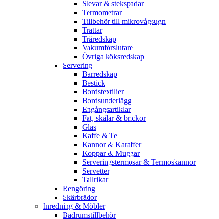
Slevar & stekspadar
Termometrar
Tillbehör till mikrovågsugn
Trattar
Träredskap
Vakumförslutare
Övriga köksredskap
Servering
Barredskap
Bestick
Bordstextilier
Bordsunderlägg
Engångsartiklar
Fat, skålar & brickor
Glas
Kaffe & Te
Kannor & Karaffer
Koppar & Muggar
Serveringstermosar & Termoskannor
Servetter
Tallrikar
Rengöring
Skärbrädor
Inredning & Möbler
Badrumstillbehör