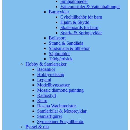
Simhjälpmedel
Vattenpistoler & Vattenballonger
Barncyklar
Cykeltillbehör för barn
Hjälm & Skydd
Skateboards för barn
Spark- & Springcyklar
Bollsport
Strand & Sandlåda
Studsmatta & tillbehör
Såpbubblor
Trädgårdslek
Hobby & Samlarsaker
Badankor
Hobbyredskap
Legami
Modellbyggsatser
Mosaic diamond painting
Radiostyrt
Retro
Rosina Wachtmeister
Samlarbilar & Motorcyklar
Samlarfigurer
Symaskiner & sytillbehör
Pyssel & rita