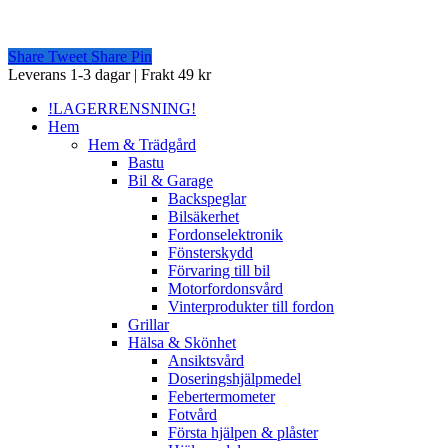
Share
Tweet
Share
Pin
Close
Leverans 1-3 dagar | Frakt 49 kr
Menu
!LAGERRENSNING!
Hem
Hem & Trädgård
Bastu
Bil & Garage
Backspeglar
Bilsäkerhet
Fordonselektronik
Fönsterskydd
Förvaring till bil
Motorfordonsvård
Vinterprodukter till fordon
Grillar
Hälsa & Skönhet
Ansiktsvård
Doseringshjälpmedel
Febertermometer
Fotvård
Första hjälpen & plåster