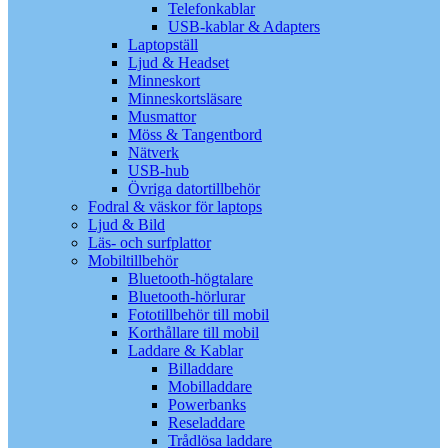
Telefonkablar
USB-kablar & Adapters
Laptopställ
Ljud & Headset
Minneskort
Minneskortsläsare
Musmattor
Möss & Tangentbord
Nätverk
USB-hub
Övriga datortillbehör
Fodral & väskor för laptops
Ljud & Bild
Läs- och surfplattor
Mobiltillbehör
Bluetooth-högtalare
Bluetooth-hörlurar
Fototillbehör till mobil
Korthållare till mobil
Laddare & Kablar
Billaddare
Mobilladdare
Powerbanks
Reseladdare
Trådlösa laddare