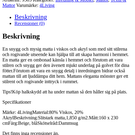
Mattor
Varumärke:
4Living
Beskrivning
Recensioner (0)
Beskrivning
En snygg och mysig matta i viskos och akryl som med sitt stilrena
och rogivande utseende kan hjälpa till att skapa harmoni i hemmet.
En matta ger en ombonad känsla i hemmet och förutom att vara
stilren och snygg ger den ävenett mjukt underlag på golvet för dina
fötter.Förutom att vara en snygg detalj i inredningen bidrar också
mattan till att ljuddämpa ditt hem. Mattans eleganta mönster ger ett
stilrent och rogivande inttryck i rummet.
Tips!Köp halkskydd att ha under mattan så den håller sig på plats.
Specifikationer
Märke: 4LivingMaterial:80% Viskos, 20%
AkrylBeskrivning:Slitstark matta,1,850 g/m2.Mått:160 x 230
cmFärg:Beige, blåSkötselråd:Dammsug
Det finns inga recensioner än.