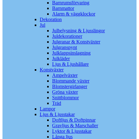
Barnrumsförvaring
Barnmattor
Alarm & väggklockor
Dekoration
Jul
Julbelysning & Ljusslingor
Juldekorationer
Julgranar & Konstväxter
Julgranspynt
Julklappsinslagning
Julkläder
Ljus & Ljushållare
Konstväxter
Ampelväxter
Blommande växter
Blomstergirlanger
Gröna växter
Snittblommor
Träd
Lampor
Ljus & Ljusstakar
Doftljus & Doftpinnar
Gravljus & Marschaller
Lyktor & Ljusstakar
Långa ljus