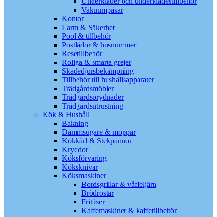
Underkläder och underklädestillbehör
Vakuumpåsar
Kontor
Larm & Säkerhet
Pool & tillbehör
Postlådor & husnummer
Resetillbehör
Roliga & smarta grejer
Skadedjursbekämpning
Tillbehör till hushållsapparater
Trädgårdsmöbler
Trädgårdsprydnader
Trädgårdsutrustning
Kök & Hushåll
Bakning
Dammsugare & moppar
Kokkärl & Stekpannor
Kryddor
Köksförvaring
Köksknivar
Köksmaskiner
Bordsgrillar & våffeljärn
Brödrostar
Fritöser
Kaffemaskiner & kaffetillbehör