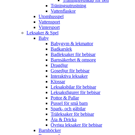
Träningsredskap för ben
Träningsutrustning
Vattenflaskor
Utomhusspel
Vattensport
Vintersport
Leksaker & Spel
Baby
Babygym & lekmattor
Badkarslek
Badleksaker för bebisar
Barnsäkerhet & omsorg
Dragdjur
Gosedjur för bebisar
Interaktiva leksaker
Klossar
Leksaksbilar för bebisar
Leksaksfigurer för bebisar
Pottor & Pallar
Pussel för små barn
Spark- och gåbilar
Träleksaker för bebisar
Äta & Dricka
Övriga leksaker för bebisar
Barnböcker