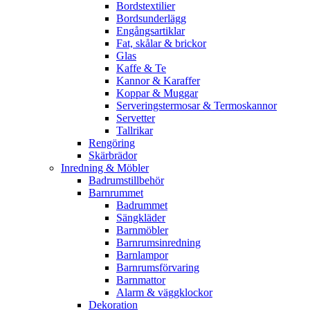
Bordstextilier
Bordsunderlägg
Engångsartiklar
Fat, skålar & brickor
Glas
Kaffe & Te
Kannor & Karaffer
Koppar & Muggar
Serveringstermosar & Termoskannor
Servetter
Tallrikar
Rengöring
Skärbrädor
Inredning & Möbler
Badrumstillbehör
Barnrummet
Badrummet
Sängkläder
Barnmöbler
Barnrumsinredning
Barnlampor
Barnrumsförvaring
Barnmattor
Alarm & väggklockor
Dekoration