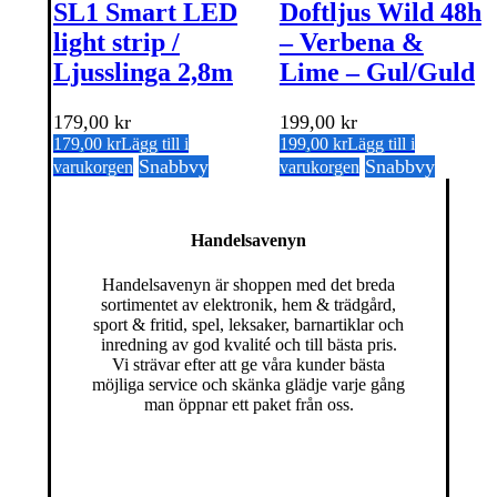
SL1 Smart LED
Doftljus Wild 48h
light strip /
– Verbena &
Ljusslinga 2,8m
Lime – Gul/Guld
179,00
kr
199,00
kr
179,00
kr
Lägg till i
199,00
kr
Lägg till i
Snabbvy
Snabbvy
varukorgen
varukorgen
Handelsavenyn
Handelsavenyn är shoppen med det breda
sortimentet av elektronik, hem & trädgård,
sport & fritid, spel, leksaker, barnartiklar och
inredning av god kvalité och till bästa pris.
Vi strävar efter att ge våra kunder bästa
möjliga service och skänka glädje varje gång
man öppnar ett paket från oss.