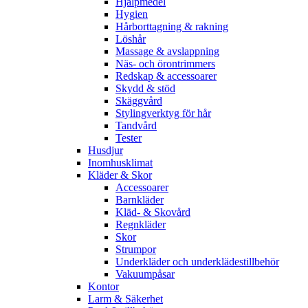
Hjälpmedel
Hygien
Hårborttagning & rakning
Löshår
Massage & avslappning
Näs- och örontrimmers
Redskap & accessoarer
Skydd & stöd
Skäggvård
Stylingverktyg för hår
Tandvård
Tester
Husdjur
Inomhusklimat
Kläder & Skor
Accessoarer
Barnkläder
Kläd- & Skovård
Regnkläder
Skor
Strumpor
Underkläder och underklädestillbehör
Vakuumpåsar
Kontor
Larm & Säkerhet