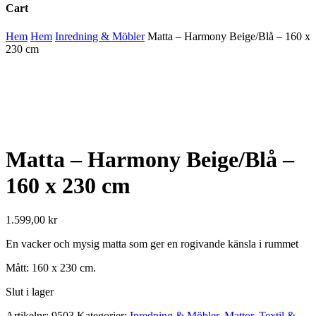
Cart
Close
Hem
Hem
Inredning & Möbler
Matta – Harmony Beige/Blå – 160 x
Cart
230 cm
Matta – Harmony Beige/Blå –
160 x 230 cm
1.599,00
kr
En vacker och mysig matta som ger en rogivande känsla i rummet
Mått: 160 x 230 cm.
Slut i lager
Artikelnr:
9503
Kategorier:
Inredning & Möbler
,
Mattor
,
Textil &