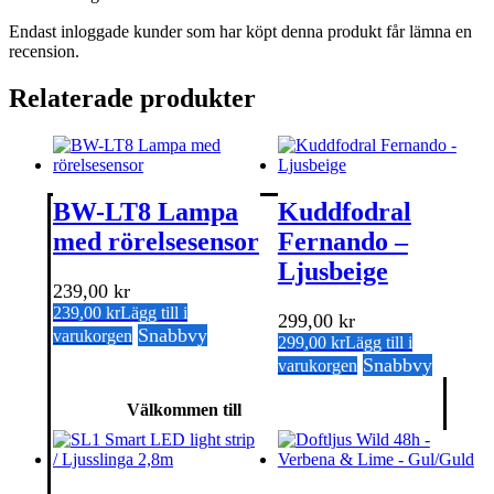
Endast inloggade kunder som har köpt denna produkt får lämna en
recension.
Relaterade produkter
BW-LT8 Lampa
Kuddfodral
med rörelsesensor
Fernando –
Ljusbeige
239,00
kr
239,00
kr
Lägg till i
299,00
kr
Snabbvy
varukorgen
299,00
kr
Lägg till i
Snabbvy
varukorgen
Välkommen till