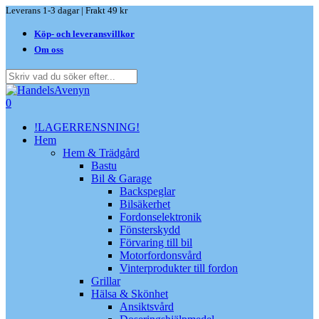
Skip
Leverans 1-3 dagar | Frakt 49 kr
to
Köp- och leveransvillkor
main
content
Om oss
Close
Search
search
0
Menu
!LAGERRENSNING!
Hem
Hem & Trädgård
Bastu
Bil & Garage
Backspeglar
Bilsäkerhet
Fordonselektronik
Fönsterskydd
Förvaring till bil
Motorfordonsvård
Vinterprodukter till fordon
Grillar
Hälsa & Skönhet
Ansiktsvård