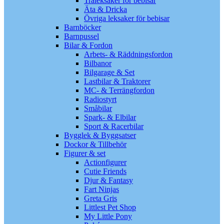
Träleksaker för bebisar
Äta & Dricka
Övriga leksaker för bebisar
Barnböcker
Barnpussel
Bilar & Fordon
Arbets- & Räddningsfordon
Bilbanor
Bilgarage & Set
Lastbilar & Traktorer
MC- & Terrängfordon
Radiostyrt
Småbilar
Spark- & Elbilar
Sport & Racerbilar
Bygglek & Byggsatser
Dockor & Tillbehör
Figurer & set
Actionfigurer
Cutie Friends
Djur & Fantasy
Fart Ninjas
Greta Gris
Littlest Pet Shop
My Little Pony