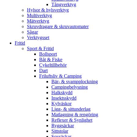
Tångverktyg
Hylsor & hylsverktyg
Multiverktyg
Mätverktyg
Skruvdragare & skruvautomater
Sågar
Verktygsset
Fritid
Sport & Fritid
Bollsport
Båt & Fiske
Cykeltillbehör
Dart
Friluftsliv & Camping
Bär- & svampplockning
Campingbelysning
Halkskydd
Insektsskydd
Kylväskor
Ligg- & sittunderlag
Matlagning & rengöring
Reflexer & Synlighet
Ryggsäckar
Sittstolar
Sovsäckar