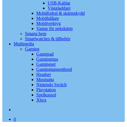
USB-Kablar
Väggladdare
Mobilfodral & skärmskydd
Mobilhållare
Mobilverktyg
Vantar för pekskärm
Smarta hem
Smartwatches & tillbehör
Multimedia
Gaming
Gamepad
Gamingmus
Gamingset
Gamingtangentbord
Headset
Musmatta
Nintendo Switch
Playstation
Spelkonsol
Xbox
search
0