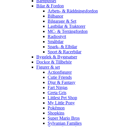
Barnpussel
Bilar & Fordon
Arbets- & Räddningsfordon
Bilbanor
Bilgarage & Set
Lastbilar & Traktorer
MC- & Terrängfordon
Radiostyrt
Småbilar
Spark- & Elbilar
Sport & Racerbilar
Bygglek & Byggsatser
Dockor & Tillbehör
Figurer & set
Actionfigurer
Cutie Friends
Djur & Fantasy
Fart Ninjas
Greta Gris
Littlest Pet Shop
My Little Pony
Pokémon
Shopkins
Super Mario Bros
Sylvanian Families