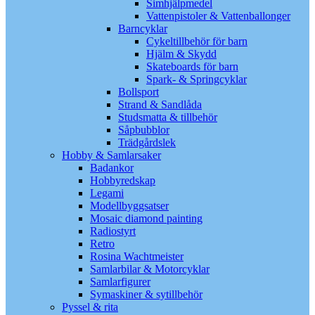
Simhjälpmedel
Vattenpistoler & Vattenballonger
Barncyklar
Cykeltillbehör för barn
Hjälm & Skydd
Skateboards för barn
Spark- & Springcyklar
Bollsport
Strand & Sandlåda
Studsmatta & tillbehör
Såpbubblor
Trädgårdslek
Hobby & Samlarsaker
Badankor
Hobbyredskap
Legami
Modellbyggsatser
Mosaic diamond painting
Radiostyrt
Retro
Rosina Wachtmeister
Samlarbilar & Motorcyklar
Samlarfigurer
Symaskiner & sytillbehör
Pyssel & rita