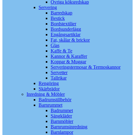
Övriga köksredskap
Servering
Barredskap
Bestick
Bordstextilier
Bordsunderlägg
Engångsartiklar
Fat, skålar & brickor
Glas
Kaffe & Te
Kannor & Karaffer
Koppar & Muggar
Serveringstermosar & Termoskannor
Servetter
Tallrikar
Rengöring
Skärbrädor
Inredning & Möbler
Badrumstillbehör
Barnrummet
Badrummet
Sängkläder
Barnmöbler
Barnrumsinredning
Barnlampor