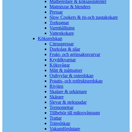
Matberedare & köksassistenter
Matmixrar & blenders
Pressar
Slow Cookers & ris-och pastakokare
Torkugnar
Varmhållning
Vattenkokare
Köksredskap
Citruspressar
Durkslag & silar
Frukt- och grönsakssvarvar
Kryddkvarnar
Köksvågar
Mått & måttsatser
Osthyvlar & ostredskap
Potatis- och rotfruktsredskap
Rivjärn
Skalare & urkärnare
Skärare
Slevar & stekspadar
Termometrar
Tillbehör till mikrovågsugn
Trattar
Träredskap
Vakumförslutare