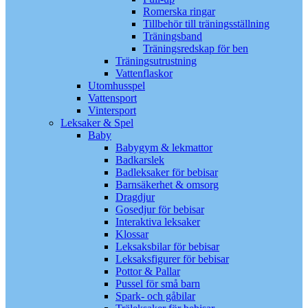
Romerska ringar
Tillbehör till träningsställning
Träningsband
Träningsredskap för ben
Träningsutrustning
Vattenflaskor
Utomhusspel
Vattensport
Vintersport
Leksaker & Spel
Baby
Babygym & lekmattor
Badkarslek
Badleksaker för bebisar
Barnsäkerhet & omsorg
Dragdjur
Gosedjur för bebisar
Interaktiva leksaker
Klossar
Leksaksbilar för bebisar
Leksaksfigurer för bebisar
Pottor & Pallar
Pussel för små barn
Spark- och gåbilar