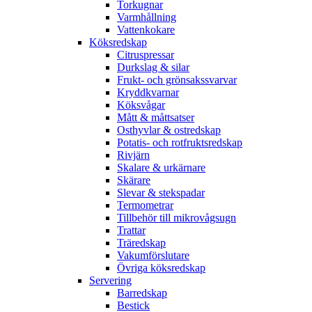
Torkugnar
Varmhållning
Vattenkokare
Köksredskap
Citruspressar
Durkslag & silar
Frukt- och grönsakssvarvar
Kryddkvarnar
Köksvågar
Mått & måttsatser
Osthyvlar & ostredskap
Potatis- och rotfruktsredskap
Rivjärn
Skalare & urkärnare
Skärare
Slevar & stekspadar
Termometrar
Tillbehör till mikrovågsugn
Trattar
Träredskap
Vakumförslutare
Övriga köksredskap
Servering
Barredskap
Bestick