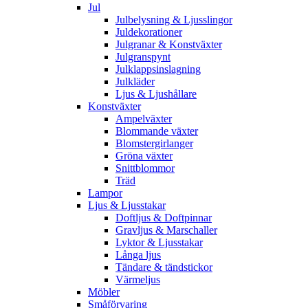
Jul
Julbelysning & Ljusslingor
Juldekorationer
Julgranar & Konstväxter
Julgranspynt
Julklappsinslagning
Julkläder
Ljus & Ljushållare
Konstväxter
Ampelväxter
Blommande växter
Blomstergirlanger
Gröna växter
Snittblommor
Träd
Lampor
Ljus & Ljusstakar
Doftljus & Doftpinnar
Gravljus & Marschaller
Lyktor & Ljusstakar
Långa ljus
Tändare & tändstickor
Värmeljus
Möbler
Småförvaring