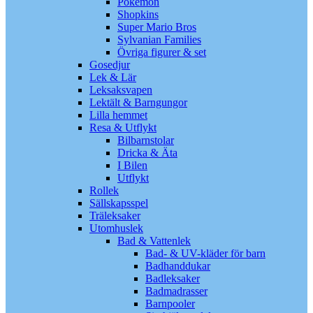
Pokémon
Shopkins
Super Mario Bros
Sylvanian Families
Övriga figurer & set
Gosedjur
Lek & Lär
Leksaksvapen
Lektält & Barngungor
Lilla hemmet
Resa & Utflykt
Bilbarnstolar
Dricka & Äta
I Bilen
Utflykt
Rollek
Sällskapsspel
Träleksaker
Utomhuslek
Bad & Vattenlek
Bad- & UV-kläder för barn
Badhanddukar
Badleksaker
Badmadrasser
Barnpooler