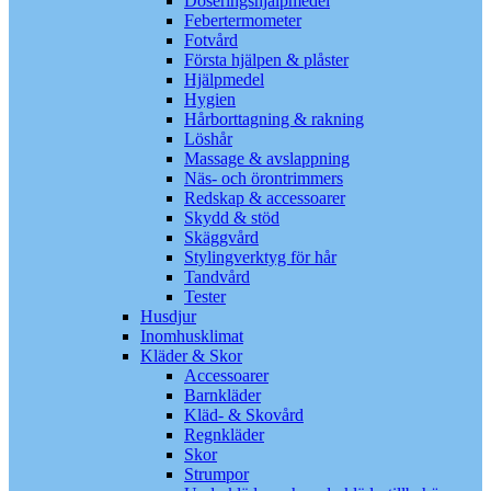
Doseringshjälpmedel
Febertermometer
Fotvård
Första hjälpen & plåster
Hjälpmedel
Hygien
Hårborttagning & rakning
Löshår
Massage & avslappning
Näs- och örontrimmers
Redskap & accessoarer
Skydd & stöd
Skäggvård
Stylingverktyg för hår
Tandvård
Tester
Husdjur
Inomhusklimat
Kläder & Skor
Accessoarer
Barnkläder
Kläd- & Skovård
Regnkläder
Skor
Strumpor