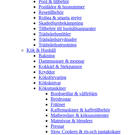
Pool & tillbehör
Postlådor & husnummer
Resetillbehör
Roliga & smarta grejer
Skadedjursbekämpning
Tillbehör till hushållsapparater
Trädgårdsmöbler
Trädgårdsprydnader
Trädgårdsutrustning
Kök & Hushåll
Bakning
Dammsugare & moppar
Kokkärl & Stekpannor
Kryddor
Köksförvaring
Köksknivar
Köksmaskiner
Bordsgrillar & våffeljärn
Brödrostar
Fritöser
Kaffemaskiner & kaffetillbehör
Matberedare & köksassistenter
Matmixrar & blenders
Pressar
Slow Cookers & ris-och pastakokare