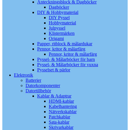
Anteckningsblock & Dagböcker
Dagböcker
DIY & Hobbymaterial
DIY Pyssel
Hobbymaterial
Julpyssel
Klistermärken
Origami
Papper, ritblock & målardukar
Pennor, kritor & målarfärg
Pennor, kritor & målarfärg
Pyssel- & Målarböcker för barn
Pyssel- & Målarböcker för vuxna
Pysselset & pärlor
Elektronik
Batterier
Datorkomponenter
Datortillbehör
Kablar & Adaptrar
HDMI-kablar
Kabelhantering
Nätverkskablar
Patchkablar
Sata-kablar
Skrivarkablar