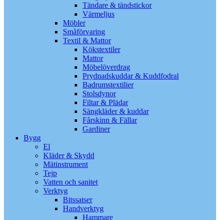
Tändare & tändstickor
Värmeljus
Möbler
Småförvaring
Textil & Mattor
Kökstextiler
Mattor
Möbelöverdrag
Prydnadskuddar & Kuddfodral
Badrumstextilier
Stolsdynor
Filtar & Plädar
Sängkläder & kuddar
Fårskinn & Fällar
Gardiner
Bygg
El
Kläder & Skydd
Mätinstrument
Tejp
Vatten och sanitet
Verktyg
Bitssatser
Handverktyg
Hammare