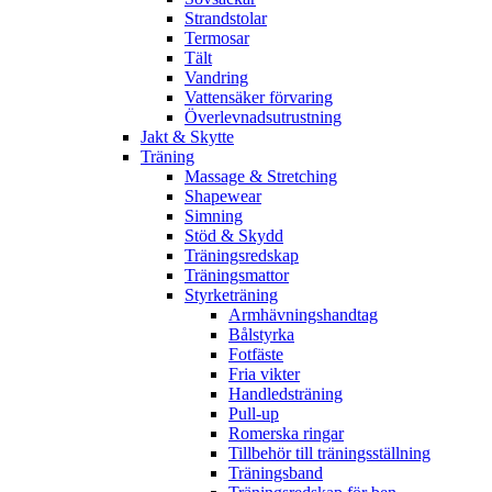
Strandstolar
Termosar
Tält
Vandring
Vattensäker förvaring
Överlevnadsutrustning
Jakt & Skytte
Träning
Massage & Stretching
Shapewear
Simning
Stöd & Skydd
Träningsredskap
Träningsmattor
Styrketräning
Armhävningshandtag
Bålstyrka
Fotfäste
Fria vikter
Handledsträning
Pull-up
Romerska ringar
Tillbehör till träningsställning
Träningsband