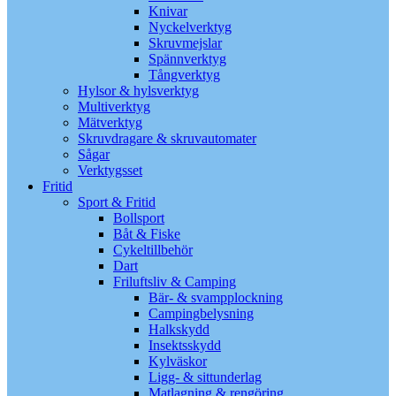
Knivar
Nyckelverktyg
Skruvmejslar
Spännverktyg
Tångverktyg
Hylsor & hylsverktyg
Multiverktyg
Mätverktyg
Skruvdragare & skruvautomater
Sågar
Verktygsset
Fritid
Sport & Fritid
Bollsport
Båt & Fiske
Cykeltillbehör
Dart
Friluftsliv & Camping
Bär- & svampplockning
Campingbelysning
Halkskydd
Insektsskydd
Kylväskor
Ligg- & sittunderlag
Matlagning & rengöring