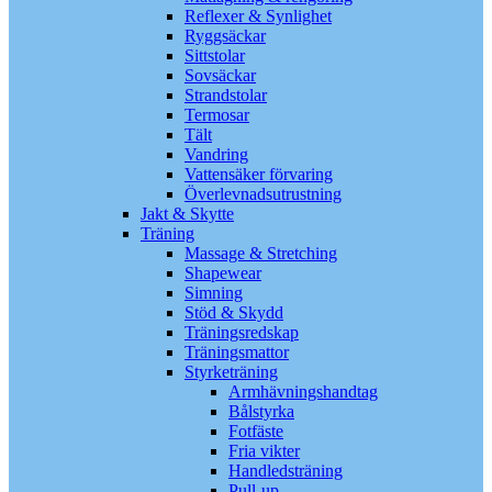
Reflexer & Synlighet
Ryggsäckar
Sittstolar
Sovsäckar
Strandstolar
Termosar
Tält
Vandring
Vattensäker förvaring
Överlevnadsutrustning
Jakt & Skytte
Träning
Massage & Stretching
Shapewear
Simning
Stöd & Skydd
Träningsredskap
Träningsmattor
Styrketräning
Armhävningshandtag
Bålstyrka
Fotfäste
Fria vikter
Handledsträning
Pull-up