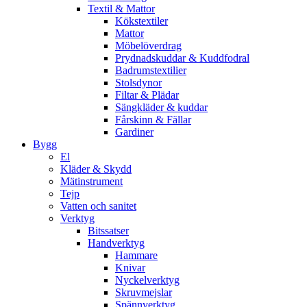
Textil & Mattor
Kökstextiler
Mattor
Möbelöverdrag
Prydnadskuddar & Kuddfodral
Badrumstextilier
Stolsdynor
Filtar & Plädar
Sängkläder & kuddar
Fårskinn & Fällar
Gardiner
Bygg
El
Kläder & Skydd
Mätinstrument
Tejp
Vatten och sanitet
Verktyg
Bitssatser
Handverktyg
Hammare
Knivar
Nyckelverktyg
Skruvmejslar
Spännverktyg