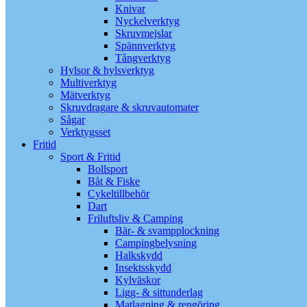
Knivar
Nyckelverktyg
Skruvmejslar
Spännverktyg
Tångverktyg
Hylsor & hylsverktyg
Multiverktyg
Mätverktyg
Skruvdragare & skruvautomater
Sågar
Verktygsset
Fritid
Sport & Fritid
Bollsport
Båt & Fiske
Cykeltillbehör
Dart
Friluftsliv & Camping
Bär- & svampplockning
Campingbelysning
Halkskydd
Insektsskydd
Kylväskor
Ligg- & sittunderlag
Matlagning & rengöring