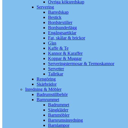
Övriga köksredskap
Servering
Barredskap
Bestick
Bordstextilier
Bordsunderlägg
Engångsartiklar
Fat, skålar & brickor
Glas
Kaffe & Te
Kannor & Karaffer
Koppar & Muggar
Serveringstermosar & Termoskannor
Servetter
Tallrikar
Rengöring
Skärbrädor
Inredning & Möbler
Badrumstillbehör
Barnrummet
Badrummet
Sängkläder
Barnmöbler
Barnrumsinredning
Barnlampor