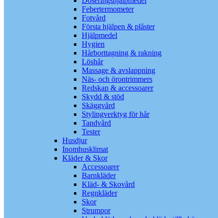
Doseringshjälpmedel
Febertermometer
Fotvård
Första hjälpen & plåster
Hjälpmedel
Hygien
Hårborttagning & rakning
Löshår
Massage & avslappning
Näs- och örontrimmers
Redskap & accessoarer
Skydd & stöd
Skäggvård
Stylingverktyg för hår
Tandvård
Tester
Husdjur
Inomhusklimat
Kläder & Skor
Accessoarer
Barnkläder
Kläd- & Skovård
Regnkläder
Skor
Strumpor