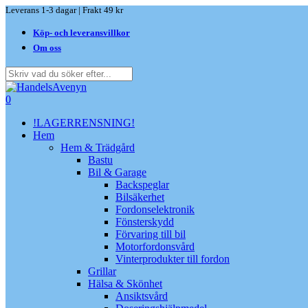
Skip
Leverans 1-3 dagar | Frakt 49 kr
to
Köp- och leveransvillkor
main
content
Om oss
Close
Search
search
0
Menu
!LAGERRENSNING!
Hem
Hem & Trädgård
Bastu
Bil & Garage
Backspeglar
Bilsäkerhet
Fordonselektronik
Fönsterskydd
Förvaring till bil
Motorfordonsvård
Vinterprodukter till fordon
Grillar
Hälsa & Skönhet
Ansiktsvård