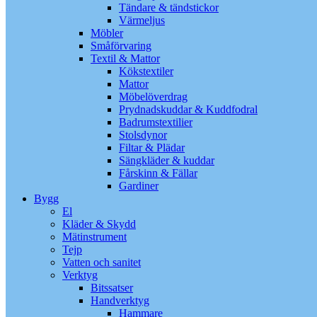
Tändare & tändstickor
Värmeljus
Möbler
Småförvaring
Textil & Mattor
Kökstextiler
Mattor
Möbelöverdrag
Prydnadskuddar & Kuddfodral
Badrumstextilier
Stolsdynor
Filtar & Plädar
Sängkläder & kuddar
Fårskinn & Fällar
Gardiner
Bygg
El
Kläder & Skydd
Mätinstrument
Tejp
Vatten och sanitet
Verktyg
Bitssatser
Handverktyg
Hammare