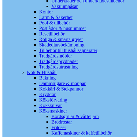
Underkläder och underklädestillbehör
Vakuumpåsar
Kontor
Larm & Säkerhet
Pool & tillbehör
Postlådor & husnummer
Resetillbehör
Roliga & smarta grejer
Skadedjursbekämpning
Tillbehör till hushållsapparater
Trädgårdsmöbler
Trädgårdsprydnader
Trädgårdsutrustning
Kök & Hushåll
Bakning
Dammsugare & moppar
Kokkärl & Stekpannor
Kryddor
Köksförvaring
Köksknivar
Köksmaskiner
Bordsgrillar & våffeljärn
Brödrostar
Fritöser
Kaffemaskiner & kaffetillbehör