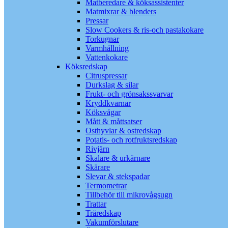
Matberedare & köksassistenter
Matmixrar & blenders
Pressar
Slow Cookers & ris-och pastakokare
Torkugnar
Varmhållning
Vattenkokare
Köksredskap
Citruspressar
Durkslag & silar
Frukt- och grönsakssvarvar
Kryddkvarnar
Köksvågar
Mått & måttsatser
Osthyvlar & ostredskap
Potatis- och rotfruktsredskap
Rivjärn
Skalare & urkärnare
Skärare
Slevar & stekspadar
Termometrar
Tillbehör till mikrovågsugn
Trattar
Träredskap
Vakumförslutare