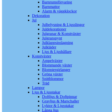
Barnrumsförvaring
Barnmattor
Alarm & väggklockor
Dekoration
Jul
Julbelysning & Ljusslingor
Juldekorationer
Julgranar & Konstväxter
Julgranspynt
Julklappsinslagning
Julkläder
Ljus & Ljushållare
Konstväxter
Ampelväxter
Blommande växter
Blomstergirlanger
Gröna växter
Snittblommor
Träd
Lampor
Ljus & Ljusstakar
Doftljus & Doftpinnar
Gravljus & Marschaller
Lyktor & Ljusstakar
Långa ljus