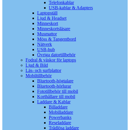
Telefonkablar
USB-kablar & Adapters
Laptopställ
Ljud & Headset
Minneskort
Minneskortsläsare
Musmattor
Möss & Tangentbord
Nätverk
USB-hub
Övriga datortillbehör
Fodral & väskor för laptops
Ljud & Bild
Läs- och surfplattor
Mobiltillbehör
Bluetooth-högtalare
Bluetooth-hörlurar
Fototillbehör till mobil
Korthållare till mobil
Laddare & Kablar
Billaddare
Mobilladdare
Powerbanks
Reseladdare
Trådlösa laddare