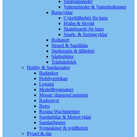
Simhjälpmedel
Vattenpistoler & Vattenballonger
Barncyklar
Cykeltillbehör för barn
Hjälm & Skydd
Skateboards för barn
Spark- & Springcyklar
Bollsport
Strand & Sandlåda
Studsmatta & tillbehör
Såpbubblor
Trädgårdslek
Hobby & Samlarsaker
Badankor
Hobbyredskap
Legami
Modellbyggsatser
Mosaic diamond painting
Radiostyrt
Retro
Rosina Wachtmeister
Samlarbilar & Motorcyklar
Samlarfigurer
Symaskiner & sytillbehör
Pyssel & rita