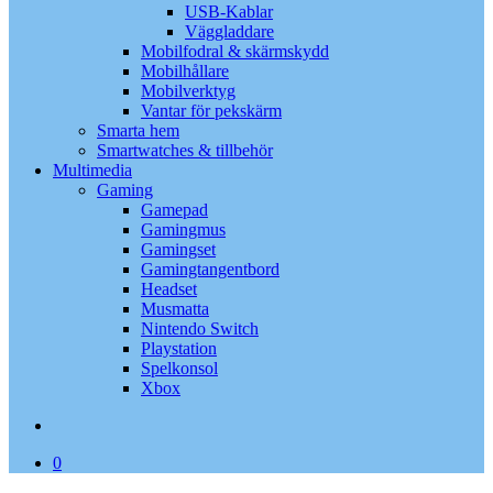
USB-Kablar
Väggladdare
Mobilfodral & skärmskydd
Mobilhållare
Mobilverktyg
Vantar för pekskärm
Smarta hem
Smartwatches & tillbehör
Multimedia
Gaming
Gamepad
Gamingmus
Gamingset
Gamingtangentbord
Headset
Musmatta
Nintendo Switch
Playstation
Spelkonsol
Xbox
search
0