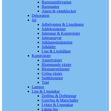
Barnrumsförvaring
Barnmattor
Alarm & väggklockor
Dekoration
Jul
Julbelysning & Ljusslingor
Juldekorationer
Julgranar & Konstväxter
Julgranspynt
Julklappsinslagning
Julkläder
Ljus & Ljushållare
Konstväxter
Ampelväxter
Blommande växter
Blomstergirlanger
Gröna växter
Snittblommor
Träd
Lampor
Ljus & Ljusstakar
Doftljus & Doftpinnar
Gravljus & Marschaller
Lyktor & Ljusstakar
Långa ljus