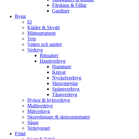
Fårskinn & Fällar
Gardiner
Bygg
El
Kläder & Skydd
Mätinstrument
Tejp
Vatten och sanitet
Verktyg
Bitssatser
Handverktyg
Hammare
Knivar
Nyckelverktyg
Skruvmejslar
Spännverktyg
Tångverktyg
Hylsor & hylsverktyg
Multiverktyg
Mätverktyg
Skruvdragare & skruvautomater
Sågar
Verktygsset
Fritid