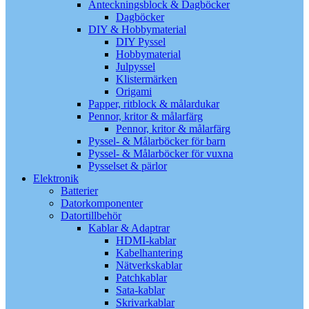
Anteckningsblock & Dagböcker
Dagböcker
DIY & Hobbymaterial
DIY Pyssel
Hobbymaterial
Julpyssel
Klistermärken
Origami
Papper, ritblock & målardukar
Pennor, kritor & målarfärg
Pennor, kritor & målarfärg
Pyssel- & Målarböcker för barn
Pyssel- & Målarböcker för vuxna
Pysselset & pärlor
Elektronik
Batterier
Datorkomponenter
Datortillbehör
Kablar & Adaptrar
HDMI-kablar
Kabelhantering
Nätverkskablar
Patchkablar
Sata-kablar
Skrivarkablar