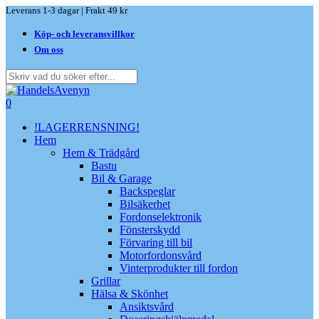
Skip
Leverans 1-3 dagar | Frakt 49 kr
to
Köp- och leveransvillkor
main
content
Om oss
Close
Search
search
0
Menu
!LAGERRENSNING!
Hem
Hem & Trädgård
Bastu
Bil & Garage
Backspeglar
Bilsäkerhet
Fordonselektronik
Fönsterskydd
Förvaring till bil
Motorfordonsvård
Vinterprodukter till fordon
Grillar
Hälsa & Skönhet
Ansiktsvård