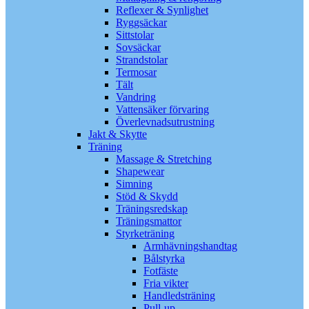
Reflexer & Synlighet
Ryggsäckar
Sittstolar
Sovsäckar
Strandstolar
Termosar
Tält
Vandring
Vattensäker förvaring
Överlevnadsutrustning
Jakt & Skytte
Träning
Massage & Stretching
Shapewear
Simning
Stöd & Skydd
Träningsredskap
Träningsmattor
Styrketräning
Armhävningshandtag
Bålstyrka
Fotfäste
Fria vikter
Handledsträning
Pull-up