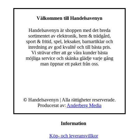
79,00 kr.
59,00 kr.
79,00 kr.
59,00 kr.
Välkommen till Handelsavenyn
Handelsavenyn är shoppen med det breda
sortimentet av elektronik, hem & trädgård,
sport & fritid, spel, leksaker, barnartiklar och
inredning av god kvalité och till bästa pris.
Vi strävar efter att ge våra kunder bästa
möjliga service och skänka glädje varje gång
man öppnar ett paket från oss.
©
Handelsavenyn | Alla rättigheter reserverade.
Producerat av:
Anderberg Media
Information
Köp- och leveransvillkor