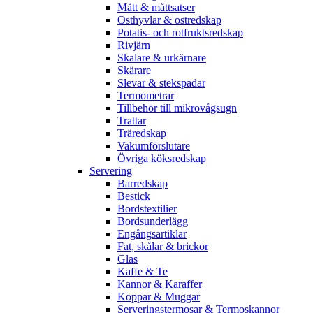
Mått & måttsatser
Osthyvlar & ostredskap
Potatis- och rotfruktsredskap
Rivjärn
Skalare & urkärnare
Skärare
Slevar & stekspadar
Termometrar
Tillbehör till mikrovågsugn
Trattar
Träredskap
Vakumförslutare
Övriga köksredskap
Servering
Barredskap
Bestick
Bordstextilier
Bordsunderlägg
Engångsartiklar
Fat, skålar & brickor
Glas
Kaffe & Te
Kannor & Karaffer
Koppar & Muggar
Serveringstermosar & Termoskannor