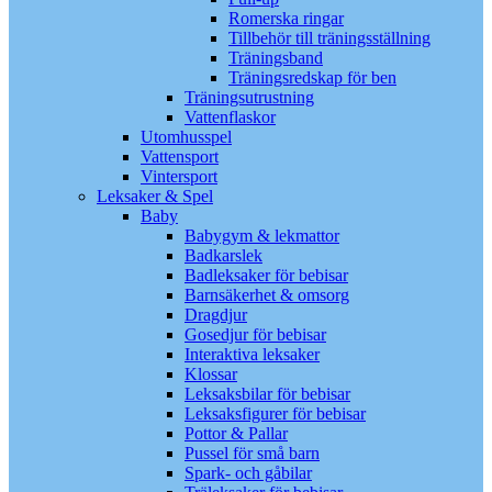
Romerska ringar
Tillbehör till träningsställning
Träningsband
Träningsredskap för ben
Träningsutrustning
Vattenflaskor
Utomhusspel
Vattensport
Vintersport
Leksaker & Spel
Baby
Babygym & lekmattor
Badkarslek
Badleksaker för bebisar
Barnsäkerhet & omsorg
Dragdjur
Gosedjur för bebisar
Interaktiva leksaker
Klossar
Leksaksbilar för bebisar
Leksaksfigurer för bebisar
Pottor & Pallar
Pussel för små barn
Spark- och gåbilar