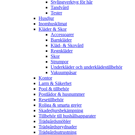
Stylingverktyg för hår
Tandvård
Tester
Husdjur
Inomhusklimat
Kläder & Skor
Accessoarer
Barnkläder
Kläd- & Skovård
Regnkläder
Skor
Strumpor
Underkläder och underklädestillbehör
Vakuumpåsar
Kontor
Larm & Säkerhet
Pool & tillbehör
Postlådor & husnummer
Resetillbehör
Roliga & smarta grejer
Skadedjursbekämpning
Tillbehör till hushållsapparater
Trädgårdsmöbler
Trädgårdsprydnader
Trädgårdsutrustning