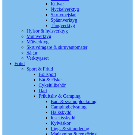
Knivar
Nyckelverktyg
Skruvmejslar
Spännverktyg
Tångverktyg
Hylsor & hylsverktyg
Multiverktyg
Mätverktyg
Skruvdragare & skruvautomater
Sågar
Verktygsset
Fritid
Sport & Fritid
Bollsport
Båt & Fiske
Cykeltillbehör
Dart
Friluftsliv & Camping
Bär- & svampplockning
Campingbelysning
Halkskydd
Insektsskydd
Kylväskor
Ligg- & sittunderlag
Matlagning & rengöring