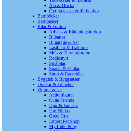
Träleksaker för bebisar
Äta & Dricka
Övriga leksaker för bebisar
Barnböcker
Barnpussel
Bilar & Fordon
Arbets- & Räddningsfordon
Bilbanor
Bilgarage & Set
Lastbilar & Traktorer
MC- & Terrängfordon
Radiostyrt
Småbilar
Spark- & Elbilar
Sport & Racerbilar
Bygglek & Byggsatser
Dockor & Tillbehör
Figurer & set
Actionfigurer
Cutie Friends
Djur & Fantasy
Fart Ninjas
Greta Gris
Littlest Pet Shop
My Little Pony