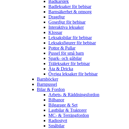
Badkarslek
Badleksaker för bebisar
Barnsäkerhet & omsorg
Dragdjur
Gosedjur för bebisar
Interaktiva leksaker
Klossar
Leksaksbilar för bebisar
Leksaksfigurer för bebisar
Pottor & Pallar
Pussel för små barn
Spark- och gåbilar
Träleksaker för bebisar
Äta & Dricka
Övriga leksaker för bebisar
Barnböcker
Barnpussel
Bilar & Fordon
Arbets- & Räddningsfordon
Bilbanor
Bilgarage & Set
Lastbilar & Traktorer
MC- & Terrängfordon
Radiostyrt
Småbilar