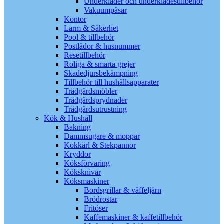
Underkläder och underklädestillbehör
Vakuumpåsar
Kontor
Larm & Säkerhet
Pool & tillbehör
Postlådor & husnummer
Resetillbehör
Roliga & smarta grejer
Skadedjursbekämpning
Tillbehör till hushållsapparater
Trädgårdsmöbler
Trädgårdsprydnader
Trädgårdsutrustning
Kök & Hushåll
Bakning
Dammsugare & moppar
Kokkärl & Stekpannor
Kryddor
Köksförvaring
Köksknivar
Köksmaskiner
Bordsgrillar & våffeljärn
Brödrostar
Fritöser
Kaffemaskiner & kaffetillbehör