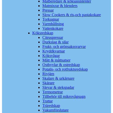
Matberedare & köksassistenter
Matmixrar & blenders
Pressar
Slow Cookers & ris-och pastakokare
Torkugnar
Varmhållning
Vattenkokare
Köksredskap
Citruspressar
Durkslag & silar
Frukt- och grönsakssvarvar
Kryddkvarnar
Köksvågar
Mått & måttsatser
Osthyvlar & ostredskap
Potatis- och rotfruktsredskap
Rivjärn
Skalare & urkärnare
Skärare
Slevar & stekspadar
Termometrar
Tillbehör till mikrovågsugn
Trattar
Träredskap
Vakumförslutare