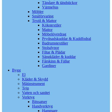
Tändare & tändstickor
Värmeljus
Möbler
Småförvaring
Textil & Mattor
Kökstextiler
Mattor
Möbelöverdrag
Prydnadskuddar & Kuddfodral
Badrumstextilier
Stolsdynor
Filtar & Plädar
Sängkläder & kuddar
Fårskinn & Fällar
Gardiner
Bygg
El
Kläder & Skydd
Mätinstrument
Tejp
Vatten och sanitet
Verktyg
Bitssatser
Handverktyg
Hammare