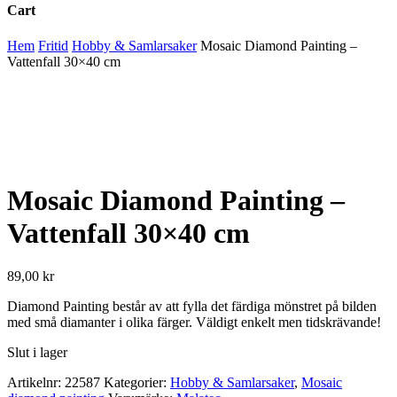
Cart
Close
Hem
Fritid
Hobby & Samlarsaker
Mosaic Diamond Painting –
Cart
Vattenfall 30×40 cm
Mosaic Diamond Painting –
Vattenfall 30×40 cm
89,00
kr
Diamond Painting består av att fylla det färdiga mönstret på bilden
med små diamanter i olika färger. Väldigt enkelt men tidskrävande!
Slut i lager
Artikelnr:
22587
Kategorier:
Hobby & Samlarsaker
,
Mosaic