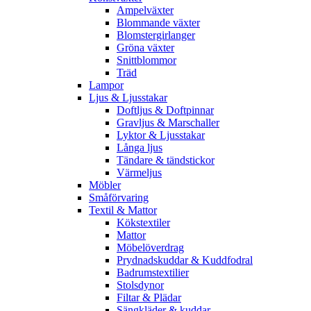
Ampelväxter
Blommande växter
Blomstergirlanger
Gröna växter
Snittblommor
Träd
Lampor
Ljus & Ljusstakar
Doftljus & Doftpinnar
Gravljus & Marschaller
Lyktor & Ljusstakar
Långa ljus
Tändare & tändstickor
Värmeljus
Möbler
Småförvaring
Textil & Mattor
Kökstextiler
Mattor
Möbelöverdrag
Prydnadskuddar & Kuddfodral
Badrumstextilier
Stolsdynor
Filtar & Plädar
Sängkläder & kuddar