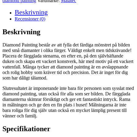
diamond painting
Varumärke:
Malatec
Beskrivning
Recensioner (0)
Beskrivning
Diamond Painting består av att fylla det färdiga mönstret på bilden
med små diamanter i olika färger. Väldigt enkelt men tidskrävande!
Placera de färgglada stenarna, en efter en, på den självhäftande
duken och skapa ett vackert konstverk, här med motiv på ett vackert
vattenfall. Många tycker att diamond painting är en avslappnande
och rolig hobby som kräver tid och precision. Det är inget för dig
som har dåligt tålamod.
Slutresultatet är imponerande inte bara för personen som sysslat med
diamond painting, utan också för alla som ser bilden. De färgglada
diamanterna skimrar försiktigt och ger ett fantastiskt intryck. Rama
in målningen och ge den en fin plats i huset! Målningarna är inte
bara roliga för dig själv utan också en mycket lämplig present till
vänner och familj.
Specifikationer