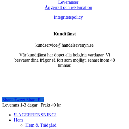
Leveranser
Ångerrätt och reklamation
Integritetspolicy
Kundtjänst
kundservice@handelsavenyn.se
Vår kundtjänst har öppet alla helgfria vardagar. Vi
besvarar dina frågor så fort som möjligt, senast inom 48
timmar.
Share
Tweet
Share
Pin
Close
Leverans 1-3 dagar | Frakt 49 kr
Menu
!LAGERRENSNING!
Hem
Hem & Trädgård