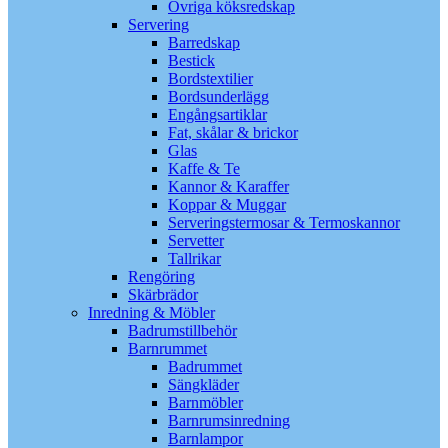
Övriga köksredskap
Servering
Barredskap
Bestick
Bordstextilier
Bordsunderlägg
Engångsartiklar
Fat, skålar & brickor
Glas
Kaffe & Te
Kannor & Karaffer
Koppar & Muggar
Serveringstermosar & Termoskannor
Servetter
Tallrikar
Rengöring
Skärbrädor
Inredning & Möbler
Badrumstillbehör
Barnrummet
Badrummet
Sängkläder
Barnmöbler
Barnrumsinredning
Barnlampor