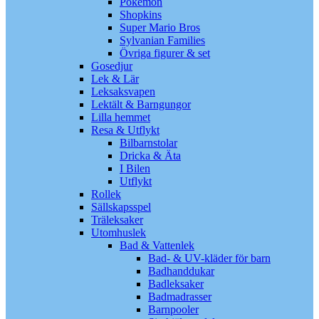
Pokémon
Shopkins
Super Mario Bros
Sylvanian Families
Övriga figurer & set
Gosedjur
Lek & Lär
Leksaksvapen
Lektält & Barngungor
Lilla hemmet
Resa & Utflykt
Bilbarnstolar
Dricka & Äta
I Bilen
Utflykt
Rollek
Sällskapsspel
Träleksaker
Utomhuslek
Bad & Vattenlek
Bad- & UV-kläder för barn
Badhanddukar
Badleksaker
Badmadrasser
Barnpooler