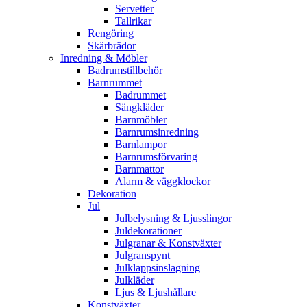
Servetter
Tallrikar
Rengöring
Skärbrädor
Inredning & Möbler
Badrumstillbehör
Barnrummet
Badrummet
Sängkläder
Barnmöbler
Barnrumsinredning
Barnlampor
Barnrumsförvaring
Barnmattor
Alarm & väggklockor
Dekoration
Jul
Julbelysning & Ljusslingor
Juldekorationer
Julgranar & Konstväxter
Julgranspynt
Julklappsinslagning
Julkläder
Ljus & Ljushållare
Konstväxter