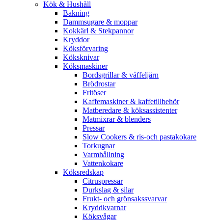
Kök & Hushåll
Bakning
Dammsugare & moppar
Kokkärl & Stekpannor
Kryddor
Köksförvaring
Köksknivar
Köksmaskiner
Bordsgrillar & våffeljärn
Brödrostar
Fritöser
Kaffemaskiner & kaffetillbehör
Matberedare & köksassistenter
Matmixrar & blenders
Pressar
Slow Cookers & ris-och pastakokare
Torkugnar
Varmhållning
Vattenkokare
Köksredskap
Citruspressar
Durkslag & silar
Frukt- och grönsakssvarvar
Kryddkvarnar
Köksvågar