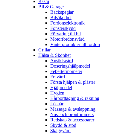
Bastu
Bil & Garage
Backspeglar
Bilsäkerhet
Fordonselektronik
Fönsterskydd
Förvaring till bil
Motorfordonsvård
Vinterprodukter till fordon
Grillar
Hälsa & Skönhet
Ansiktsvård
Doseringshjälpmedel
Febertermometer
Fotvård
Första hjälpen & plåster
Hjälpmedel
Hygien
Hårborttagning & rakning
Löshår
Massage & avslappning
Näs- och örontrimmers
Redskap & accessoarer
Skydd & stöd
Skäggvård