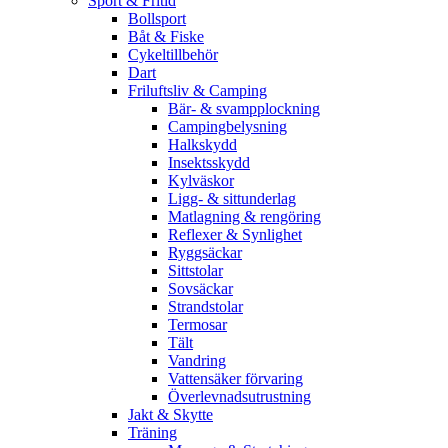
Sport & Fritid
Bollsport
Båt & Fiske
Cykeltillbehör
Dart
Friluftsliv & Camping
Bär- & svampplockning
Campingbelysning
Halkskydd
Insektsskydd
Kylväskor
Ligg- & sittunderlag
Matlagning & rengöring
Reflexer & Synlighet
Ryggsäckar
Sittstolar
Sovsäckar
Strandstolar
Termosar
Tält
Vandring
Vattensäker förvaring
Överlevnadsutrustning
Jakt & Skytte
Träning