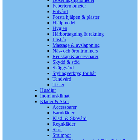
Doseringshjälpmedel
Febertermometer
Fotvård
Första hjälpen & plåster
Hjälpmedel
Hygien
Hårborttagning & rakning
Löshår
Massage & avslappning
Näs- och örontrimmers
Redskap & accessoarer
Skydd & stöd
Skäggvård
Stylingverktyg för hår
Tandvård
Tester
Husdjur
Inomhusklimat
Kläder & Skor
Accessoarer
Barnkläder
Kläd- & Skovård
Regnkläder
Skor
Strumpor