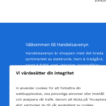
Välkommen till Handelsavenyn
Handelsavenyn är shoppen med det breda
sortimentet av elektronik, hem & trädgård,
sport & fritid, spel, leksaker, barnartiklar
och inredning av god kvalité och till bästa
Vi värdesätter din integritet
pris. Vi strävar efter att ge våra kunder
bästa möjliga service och skänka glädje
Vi använder cookies för att förbättra din
varje gång man öppnar ett paket från oss.
webbupplevelse, visa personliga annonser eller innehåll
och analysera vår trafik. Genom att klicka på "Accepter
alla" samtycker du till vår användning av cookies.