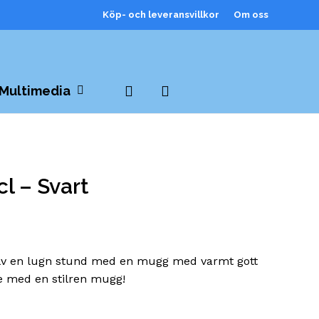
Köp- och leveransvillkor
Om oss
Close
Cart
search
Multimedia
l – Svart
älv en lugn stund med en mugg med varmt gott
e med en stilren mugg!