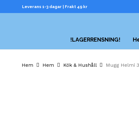
Skip
Leverans 1-3 dagar | Frakt 49 kr
to
main
content
H
!LAGERRENSNING!
Hem
Hem
Kök & Hushåll
Mugg Helmi 37