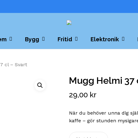
Cart
em
Bygg
Fritid
Elektronik
 cl – Svart
Mugg Helmi 37 c
29,00
kr
När du behöver unna dig sj
kaffe – gör stunden mysigar