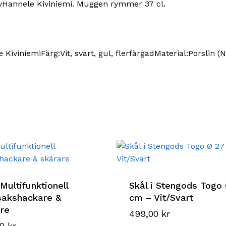
avHannele Kiviniemi. Muggen rymmer 37 cl.
KiviniemiFärg:Vit, svart, gul, flerfärgadMaterial:Porslin 
 Multifunktionell
Skål i Stengods Togo
sakshackare &
cm – Vit/Svart
re
499,00
kr
00
kr