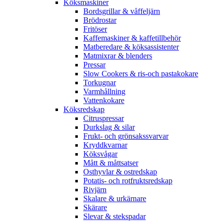
Köksmaskiner
Bordsgrillar & våffeljärn
Brödrostar
Fritöser
Kaffemaskiner & kaffetillbehör
Matberedare & köksassistenter
Matmixrar & blenders
Pressar
Slow Cookers & ris-och pastakokare
Torkugnar
Varmhållning
Vattenkokare
Köksredskap
Citruspressar
Durkslag & silar
Frukt- och grönsakssvarvar
Kryddkvarnar
Köksvågar
Mått & måttsatser
Osthyvlar & ostredskap
Potatis- och rotfruktsredskap
Rivjärn
Skalare & urkärnare
Skärare
Slevar & stekspadar