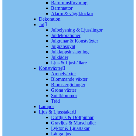
Barnrumsförvaring
Barnmattor
Alarm & väggklockor
Dekoration
Jul
Julbelysning & Ljusslingor
Juldekorationer
Julgranar & Konstväxter
Julgranspynt
Julklappsinslagning
Julkläder
Ljus & Ljushållare
Konstväxter
Ampelväxter
Blommande växter
Blomstergirlanger
Gröna växter
Snittblommor
Träd
Lampor
Ljus & Ljusstakar
Doftljus & Doftpinnar
Gravljus & Marschaller
Lyktor & Ljusstakar
Långa ljus