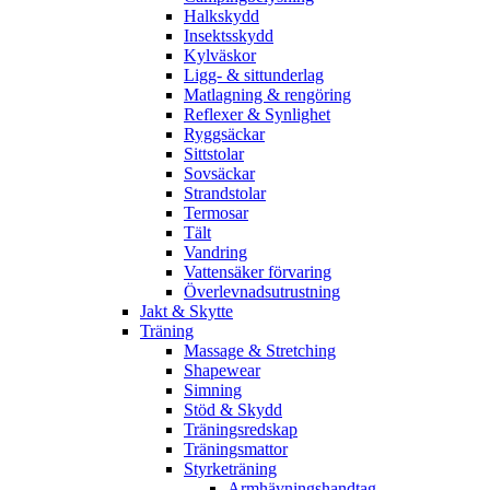
Halkskydd
Insektsskydd
Kylväskor
Ligg- & sittunderlag
Matlagning & rengöring
Reflexer & Synlighet
Ryggsäckar
Sittstolar
Sovsäckar
Strandstolar
Termosar
Tält
Vandring
Vattensäker förvaring
Överlevnadsutrustning
Jakt & Skytte
Träning
Massage & Stretching
Shapewear
Simning
Stöd & Skydd
Träningsredskap
Träningsmattor
Styrketräning
Armhävningshandtag