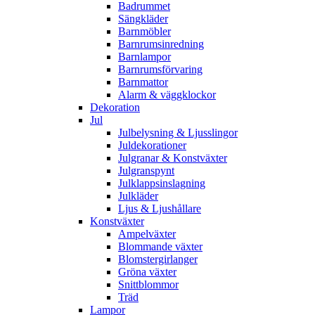
Badrummet
Sängkläder
Barnmöbler
Barnrumsinredning
Barnlampor
Barnrumsförvaring
Barnmattor
Alarm & väggklockor
Dekoration
Jul
Julbelysning & Ljusslingor
Juldekorationer
Julgranar & Konstväxter
Julgranspynt
Julklappsinslagning
Julkläder
Ljus & Ljushållare
Konstväxter
Ampelväxter
Blommande växter
Blomstergirlanger
Gröna växter
Snittblommor
Träd
Lampor