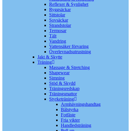
Reflexer & Synlighet
Ryggsäckar
Sittstolar
Sovsäckar
Strandstolar
Termosar
Tält
Vandring
Vattensäker förvaring
Överlevnadsutrustning
Jakt & Skytte
Träning
Massage & Stretching
Shapewear
Simning
Stöd & Skydd
Träningsredskap
Träningsmattor
Styrketräning
Armhävningshandtag
Bålstyrka
Fotfäste
Fria vikter
Handledsträning
Pull-up