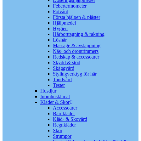
Doseringshjälpmedel
Febertermometer
Fotvård
Första hjälpen & plåster
Hjälpmedel
Hygien
Hårborttagning & rakning
Löshår
Massage & avslappning
Näs- och örontrimmers
Redskap & accessoarer
Skydd & stöd
Skäggvård
Stylingverktyg för hår
Tandvård
Tester
Husdjur
Inomhusklimat
Kläder & Skor
Accessoarer
Barnkläder
Kläd- & Skovård
Regnkläder
Skor
Strumpor