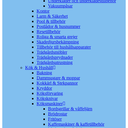
Underkläder och underklädestillbehör
Vakuumpåsar
Kontor
Larm & Säkerhet
Pool & tillbehör
Postlådor & husnummer
Resetillbehör
Roliga & smarta grejer
Skadedjursbekämpning
Tillbehör till hushållsapparater
Trädgårdsmöbler
Trädgårdsprydnader
Trädgårdsutrustning
Kök & Hushåll
Bakning
Dammsugare & moppar
Kokkärl & Stekpannor
Kryddor
Köksförvaring
Köksknivar
Köksmaskiner
Bordsgrillar & våffeljärn
Brödrostar
Fritöser
Kaffemaskiner & kaffetillbehör