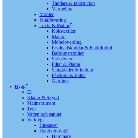
Tändare & tändstickor
Värmeljus
Möbler
Småförvaring
Textil & Mattor
Kökstextiler
Mattor
Möbelöverdrag
Prydnadskuddar & Kuddfodral
Badrumstextilier
Stolsdynor
Filtar & Plädar
Sängkläder & kuddar
Fårskinn & Fällar
Gardiner
Bygg
El
Kläder & Skydd
Mätinstrument
Tejp
Vatten och sanitet
Verktyg
Bitssatser
Handverktyg
Hammare