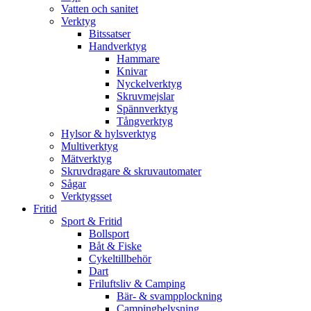
Vatten och sanitet
Verktyg
Bitssatser
Handverktyg
Hammare
Knivar
Nyckelverktyg
Skruvmejslar
Spännverktyg
Tångverktyg
Hylsor & hylsverktyg
Multiverktyg
Mätverktyg
Skruvdragare & skruvautomater
Sågar
Verktygsset
Fritid
Sport & Fritid
Bollsport
Båt & Fiske
Cykeltillbehör
Dart
Friluftsliv & Camping
Bär- & svampplockning
Campingbelysning