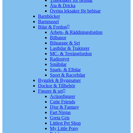
Träleksaker för bebisar
Äta & Dricka
Övriga leksaker för bebisar
Barnböcker
Barnpussel
Bilar & Fordon
Arbets- & Räddningsfordon
Bilbanor
Bilgarage & Set
Lastbilar & Traktorer
MC- & Terrängfordon
Radiostyrt
Småbilar
Spark- & Elbilar
Sport & Racerbilar
Bygglek & Byggsatser
Dockor & Tillbehör
Figurer & set
Actionfigurer
Cutie Friends
Djur & Fantasy
Fart Ninjas
Greta Gris
Littlest Pet Shop
My Little Pony