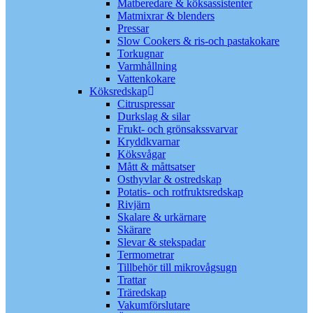
Matberedare & köksassistenter
Matmixrar & blenders
Pressar
Slow Cookers & ris-och pastakokare
Torkugnar
Varmhållning
Vattenkokare
Köksredskap
Citruspressar
Durkslag & silar
Frukt- och grönsakssvarvar
Kryddkvarnar
Köksvågar
Mått & måttsatser
Osthyvlar & ostredskap
Potatis- och rotfruktsredskap
Rivjärn
Skalare & urkärnare
Skärare
Slevar & stekspadar
Termometrar
Tillbehör till mikrovågsugn
Trattar
Träredskap
Vakumförslutare