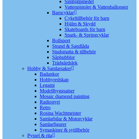
Simhjälpmedel
Vattenpistoler & Vattenballonger
Barncyklar
Cykeltillbehör för barn
Hjälm & Skydd
Skateboards för barn
Spark- & Springcyklar
Bollsport
Strand & Sandlåda
Studsmatta & tillbehör
Såpbubblor
Trädgårdslek
Hobby & Samlarsaker
Badankor
Hobbyredskap
Legami
Modellbyggsatser
Mosaic diamond painting
Radiostyrt
Retro
Rosina Wachtmeister
Samlarbilar & Motorcyklar
Samlarfigurer
Symaskiner & sytillbehör
Pyssel & rita