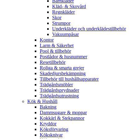
Barnkläder
Kläd- & Skovård
Regnkläder
Skor
Strumpor
Underkläder och underklädestillbehör
Vakuumpåsar
Kontor
Larm & Säkerhet
Pool & tillbehör
Postlådor & husnummer
Resetillbehör
Roliga & smarta grejer
Skadedjursbekämpning
Tillbehör till hushållsapparater
Trädgårdsmöbler
Trädgårdsprydnader
Trädgårdsutrustning
Kök & Hushåll
Bakning
Dammsugare & moppar
Kokkärl & Stekpannor
Kryddor
Köksförvaring
Köksknivar