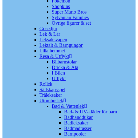
Pokémon
Shopkins
Super Mario Bros
Sylvanian Families
Övriga figurer & set
Gosedjur
Lek & Lär
Leksaksvapen
Lektält & Barngungor
Lilla hemmet
Resa & Utflykt
Bilbarnstolar
Dricka & Äta
I Bilen
Utflykt
Rollek
Sällskapsspel
Träleksaker
Utomhuslek
Bad & Vattenlek
Bad- & UV-kläder för barn
Badhanddukar
Badleksaker
Badmadrasser
Barnpooler