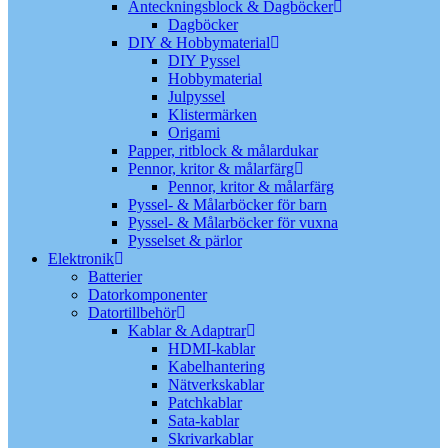
Anteckningsblock & Dagböcker
Dagböcker
DIY & Hobbymaterial
DIY Pyssel
Hobbymaterial
Julpyssel
Klistermärken
Origami
Papper, ritblock & målardukar
Pennor, kritor & målarfärg
Pennor, kritor & målarfärg
Pyssel- & Målarböcker för barn
Pyssel- & Målarböcker för vuxna
Pysselset & pärlor
Elektronik
Batterier
Datorkomponenter
Datortillbehör
Kablar & Adaptrar
HDMI-kablar
Kabelhantering
Nätverkskablar
Patchkablar
Sata-kablar
Skrivarkablar