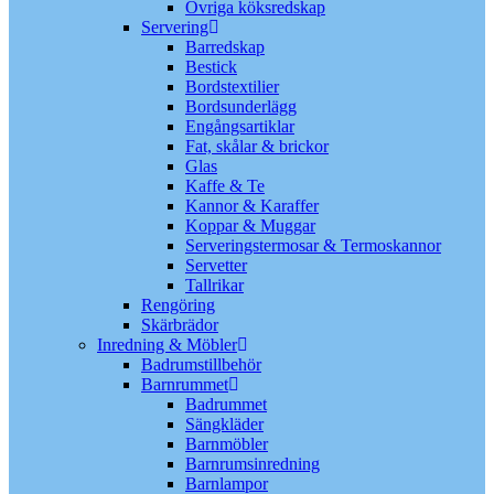
Övriga köksredskap
Servering
Barredskap
Bestick
Bordstextilier
Bordsunderlägg
Engångsartiklar
Fat, skålar & brickor
Glas
Kaffe & Te
Kannor & Karaffer
Koppar & Muggar
Serveringstermosar & Termoskannor
Servetter
Tallrikar
Rengöring
Skärbrädor
Inredning & Möbler
Badrumstillbehör
Barnrummet
Badrummet
Sängkläder
Barnmöbler
Barnrumsinredning
Barnlampor