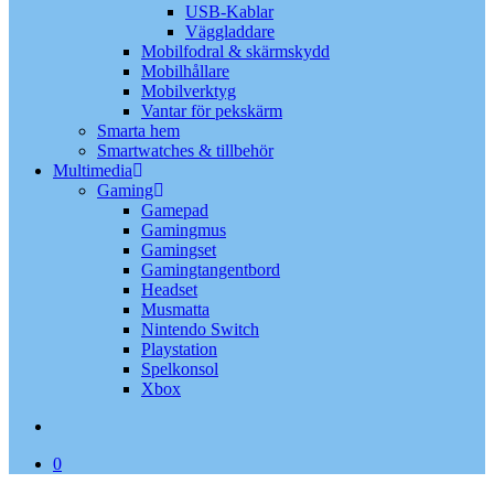
USB-Kablar
Väggladdare
Mobilfodral & skärmskydd
Mobilhållare
Mobilverktyg
Vantar för pekskärm
Smarta hem
Smartwatches & tillbehör
Multimedia
Gaming
Gamepad
Gamingmus
Gamingset
Gamingtangentbord
Headset
Musmatta
Nintendo Switch
Playstation
Spelkonsol
Xbox
search
0