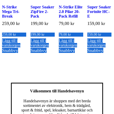
N-Strike
Super Soaker
N-Strike Elite
Super Soaker
Mega Tri-
ZipFire 2-
2.0 Pilar 20-
Fortnite HC-
Break
Pack
Pack Refill
E
259,00
kr
199,00
kr
79,00
kr
159,00
kr
259,00
kr
199,00
kr
79,00
kr
159,00
kr
Lägg till i
Lägg till i
Lägg till i
Lägg till i
varukorgen
varukorgen
varukorgen
varukorgen
Snabbvy
Snabbvy
Snabbvy
Snabbvy
Välkommen till Handelsavenyn
Handelsavenyn är shoppen med det breda
sortimentet av elektronik, hem & trädgård,
sport & fritid, spel, leksaker, barnartiklar och