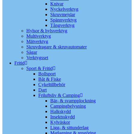
Knivar
Nyckelverktyg
Skruvmejslar
Spännverktyg
Tångverktyg
Hylsor & hylsverktyg
Multiverktyg
Mätverktyg
Skruvdragare & skruvautomater
Sågar
Verktygsset
Fritid
Sport & Fritid
Bollsport
Båt & Fiske
Cykeltillbehör
Dart
Friluftsliv & Camping
Bär- & svampplockning
Campingbelysning
Halkskydd
Insektsskydd
Kylväskor
Ligg- & sittunderlag
Matlagning & rengöring