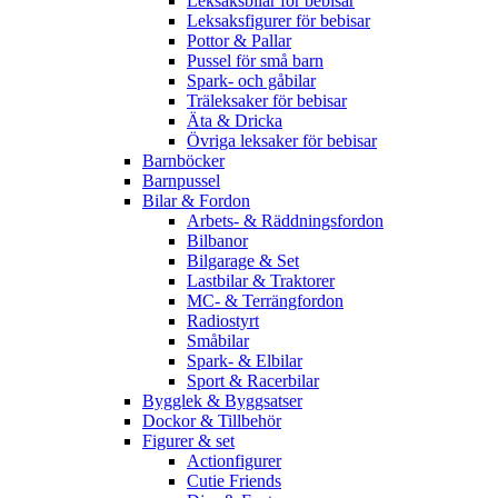
Leksaksbilar för bebisar
Leksaksfigurer för bebisar
Pottor & Pallar
Pussel för små barn
Spark- och gåbilar
Träleksaker för bebisar
Äta & Dricka
Övriga leksaker för bebisar
Barnböcker
Barnpussel
Bilar & Fordon
Arbets- & Räddningsfordon
Bilbanor
Bilgarage & Set
Lastbilar & Traktorer
MC- & Terrängfordon
Radiostyrt
Småbilar
Spark- & Elbilar
Sport & Racerbilar
Bygglek & Byggsatser
Dockor & Tillbehör
Figurer & set
Actionfigurer
Cutie Friends