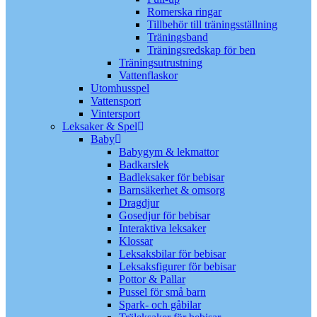
Romerska ringar
Tillbehör till träningsställning
Träningsband
Träningsredskap för ben
Träningsutrustning
Vattenflaskor
Utomhusspel
Vattensport
Vintersport
Leksaker & Spel
Baby
Babygym & lekmattor
Badkarslek
Badleksaker för bebisar
Barnsäkerhet & omsorg
Dragdjur
Gosedjur för bebisar
Interaktiva leksaker
Klossar
Leksaksbilar för bebisar
Leksaksfigurer för bebisar
Pottor & Pallar
Pussel för små barn
Spark- och gåbilar