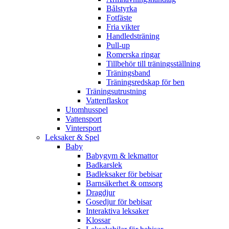
Bålstyrka
Fotfäste
Fria vikter
Handledsträning
Pull-up
Romerska ringar
Tillbehör till träningsställning
Träningsband
Träningsredskap för ben
Träningsutrustning
Vattenflaskor
Utomhusspel
Vattensport
Vintersport
Leksaker & Spel
Baby
Babygym & lekmattor
Badkarslek
Badleksaker för bebisar
Barnsäkerhet & omsorg
Dragdjur
Gosedjur för bebisar
Interaktiva leksaker
Klossar