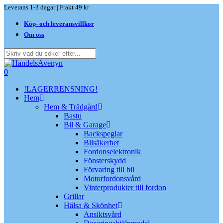
Skip
Leverans 1-3 dagar | Frakt 49 kr
to
Köp- och leveransvillkor
main
content
Om oss
Close
Search
search
0
Menu
!LAGERRENSNING!
Hem
Hem & Trädgård
Bastu
Bil & Garage
Backspeglar
Bilsäkerhet
Fordonselektronik
Fönsterskydd
Förvaring till bil
Motorfordonsvård
Vinterprodukter till fordon
Grillar
Hälsa & Skönhet
Ansiktsvård