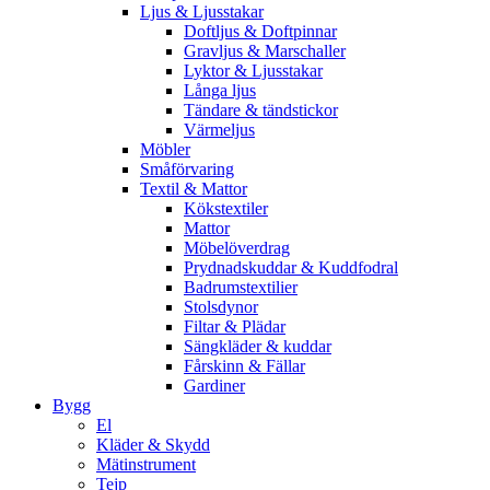
Ljus & Ljusstakar
Doftljus & Doftpinnar
Gravljus & Marschaller
Lyktor & Ljusstakar
Långa ljus
Tändare & tändstickor
Värmeljus
Möbler
Småförvaring
Textil & Mattor
Kökstextiler
Mattor
Möbelöverdrag
Prydnadskuddar & Kuddfodral
Badrumstextilier
Stolsdynor
Filtar & Plädar
Sängkläder & kuddar
Fårskinn & Fällar
Gardiner
Bygg
El
Kläder & Skydd
Mätinstrument
Tejp