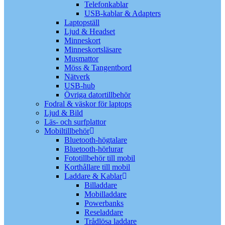
Telefonkablar
USB-kablar & Adapters
Laptopställ
Ljud & Headset
Minneskort
Minneskortsläsare
Musmattor
Möss & Tangentbord
Nätverk
USB-hub
Övriga datortillbehör
Fodral & väskor för laptops
Ljud & Bild
Läs- och surfplattor
Mobiltillbehör
Bluetooth-högtalare
Bluetooth-hörlurar
Fototillbehör till mobil
Korthållare till mobil
Laddare & Kablar
Billaddare
Mobilladdare
Powerbanks
Reseladdare
Trådlösa laddare