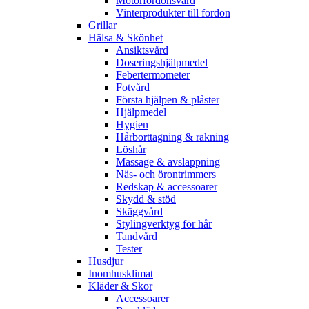
Motorfordonsvård
Vinterprodukter till fordon
Grillar
Hälsa & Skönhet
Ansiktsvård
Doseringshjälpmedel
Febertermometer
Fotvård
Första hjälpen & plåster
Hjälpmedel
Hygien
Hårborttagning & rakning
Löshår
Massage & avslappning
Näs- och örontrimmers
Redskap & accessoarer
Skydd & stöd
Skäggvård
Stylingverktyg för hår
Tandvård
Tester
Husdjur
Inomhusklimat
Kläder & Skor
Accessoarer