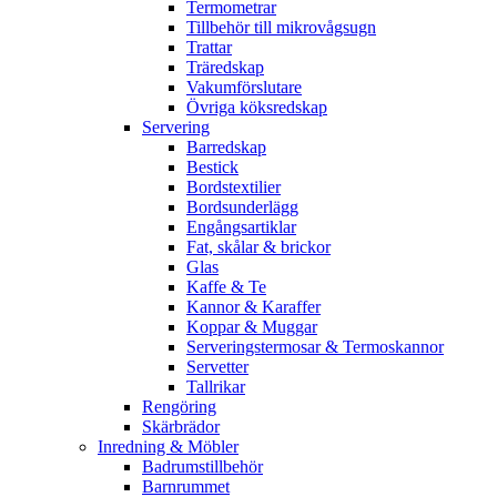
Termometrar
Tillbehör till mikrovågsugn
Trattar
Träredskap
Vakumförslutare
Övriga köksredskap
Servering
Barredskap
Bestick
Bordstextilier
Bordsunderlägg
Engångsartiklar
Fat, skålar & brickor
Glas
Kaffe & Te
Kannor & Karaffer
Koppar & Muggar
Serveringstermosar & Termoskannor
Servetter
Tallrikar
Rengöring
Skärbrädor
Inredning & Möbler
Badrumstillbehör
Barnrummet