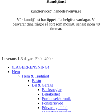
Kundtjänst
kundservice@handelsavenyn.se
Vår kundtjänst har öppet alla helgfria vardagar. Vi
besvarar dina frågor så fort som möjligt, senast inom 48
timmar.
Close
Leverans 1-3 dagar | Frakt 49 kr
Menu
!LAGERRENSNING!
Hem
Hem & Trädgård
Bastu
Bil & Garage
Backspeglar
Bilsäkerhet
Fordonselektronik
Fönsterskydd
Förvaring till bil