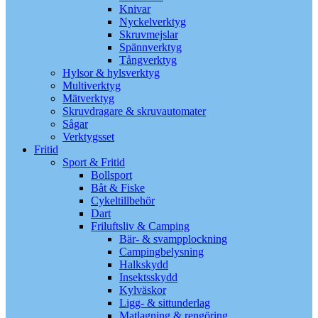
Knivar
Nyckelverktyg
Skruvmejslar
Spännverktyg
Tångverktyg
Hylsor & hylsverktyg
Multiverktyg
Mätverktyg
Skruvdragare & skruvautomater
Sågar
Verktygsset
Fritid
Sport & Fritid
Bollsport
Båt & Fiske
Cykeltillbehör
Dart
Friluftsliv & Camping
Bär- & svampplockning
Campingbelysning
Halkskydd
Insektsskydd
Kylväskor
Ligg- & sittunderlag
Matlagning & rengöring