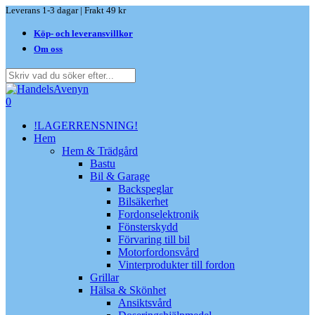
Skip
Leverans 1-3 dagar | Frakt 49 kr
to
Köp- och leveransvillkor
main
content
Om oss
Close
Search
search
0
Menu
!LAGERRENSNING!
Hem
Hem & Trädgård
Bastu
Bil & Garage
Backspeglar
Bilsäkerhet
Fordonselektronik
Fönsterskydd
Förvaring till bil
Motorfordonsvård
Vinterprodukter till fordon
Grillar
Hälsa & Skönhet
Ansiktsvård