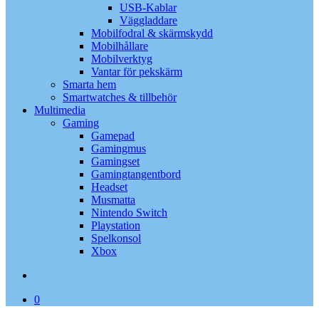
USB-Kablar
Väggladdare
Mobilfodral & skärmskydd
Mobilhållare
Mobilverktyg
Vantar för pekskärm
Smarta hem
Smartwatches & tillbehör
Multimedia
Gaming
Gamepad
Gamingmus
Gamingset
Gamingtangentbord
Headset
Musmatta
Nintendo Switch
Playstation
Spelkonsol
Xbox
search
0