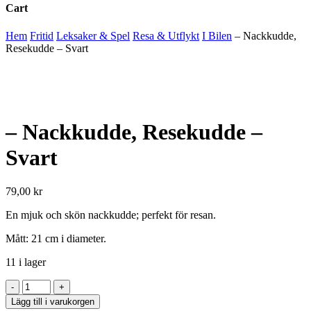
Cart
Close
Hem
Fritid
Leksaker & Spel
Resa & Utflykt
I Bilen
– Nackkudde,
Cart
Resekudde – Svart
– Nackkudde, Resekudde –
Svart
79,00
kr
En mjuk och skön nackkudde; perfekt för resan.
Mått: 21 cm i diameter.
11 i lager
-
Nackkudde,
Lägg till i varukorgen
Resekudde