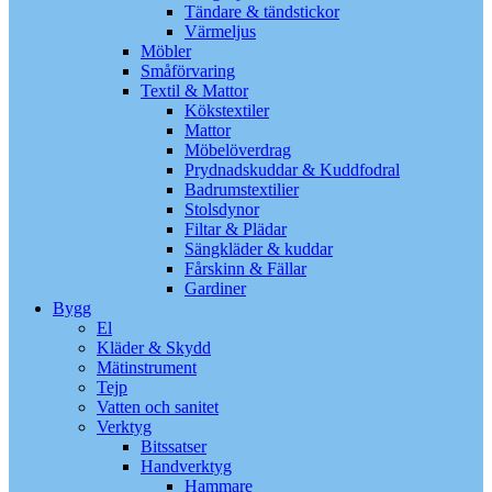
Tändare & tändstickor
Värmeljus
Möbler
Småförvaring
Textil & Mattor
Kökstextiler
Mattor
Möbelöverdrag
Prydnadskuddar & Kuddfodral
Badrumstextilier
Stolsdynor
Filtar & Plädar
Sängkläder & kuddar
Fårskinn & Fällar
Gardiner
Bygg
El
Kläder & Skydd
Mätinstrument
Tejp
Vatten och sanitet
Verktyg
Bitssatser
Handverktyg
Hammare