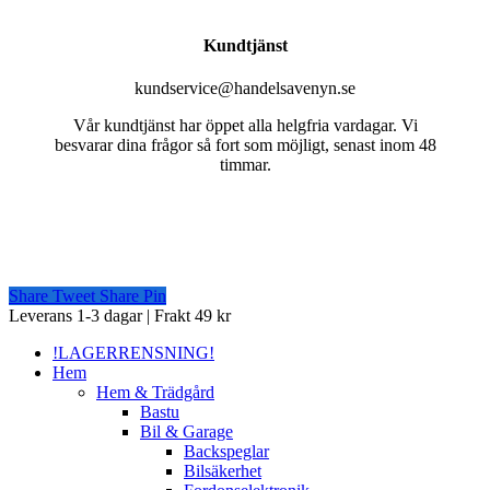
Kundtjänst
kundservice@handelsavenyn.se
Vår kundtjänst har öppet alla helgfria vardagar. Vi
besvarar dina frågor så fort som möjligt, senast inom 48
timmar.
Share
Tweet
Share
Pin
Close
Leverans 1-3 dagar | Frakt 49 kr
Menu
!LAGERRENSNING!
Hem
Hem & Trädgård
Bastu
Bil & Garage
Backspeglar
Bilsäkerhet