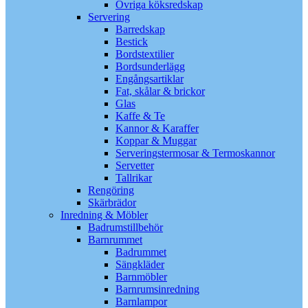
Övriga köksredskap
Servering
Barredskap
Bestick
Bordstextilier
Bordsunderlägg
Engångsartiklar
Fat, skålar & brickor
Glas
Kaffe & Te
Kannor & Karaffer
Koppar & Muggar
Serveringstermosar & Termoskannor
Servetter
Tallrikar
Rengöring
Skärbrädor
Inredning & Möbler
Badrumstillbehör
Barnrummet
Badrummet
Sängkläder
Barnmöbler
Barnrumsinredning
Barnlampor