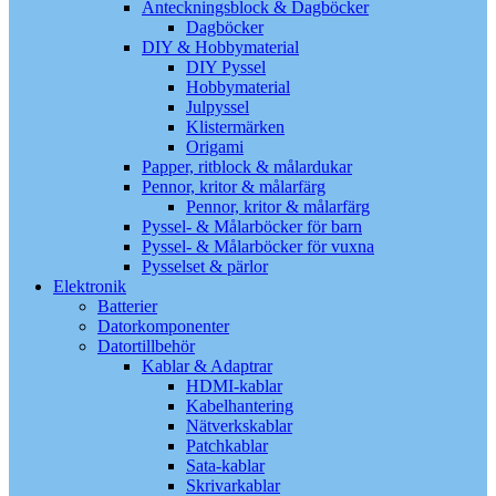
Anteckningsblock & Dagböcker
Dagböcker
DIY & Hobbymaterial
DIY Pyssel
Hobbymaterial
Julpyssel
Klistermärken
Origami
Papper, ritblock & målardukar
Pennor, kritor & målarfärg
Pennor, kritor & målarfärg
Pyssel- & Målarböcker för barn
Pyssel- & Målarböcker för vuxna
Pysselset & pärlor
Elektronik
Batterier
Datorkomponenter
Datortillbehör
Kablar & Adaptrar
HDMI-kablar
Kabelhantering
Nätverkskablar
Patchkablar
Sata-kablar
Skrivarkablar