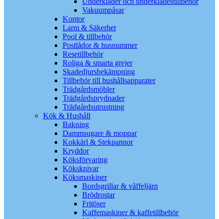
Underkläder och underklädestillbehör
Vakuumpåsar
Kontor
Larm & Säkerhet
Pool & tillbehör
Postlådor & husnummer
Resetillbehör
Roliga & smarta grejer
Skadedjursbekämpning
Tillbehör till hushållsapparater
Trädgårdsmöbler
Trädgårdsprydnader
Trädgårdsutrustning
Kök & Hushåll
Bakning
Dammsugare & moppar
Kokkärl & Stekpannor
Kryddor
Köksförvaring
Köksknivar
Köksmaskiner
Bordsgrillar & våffeljärn
Brödrostar
Fritöser
Kaffemaskiner & kaffetillbehör