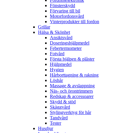
Fordonselektronik
Fönsterskydd
Förvaring till bil
Motorfordonsvård
Vinterprodukter till fordon
Grillar
Hälsa & Skönhet
Ansiktsvård
Doseringshjälpmedel
Febertermometer
Fotvård
Första hjälpen & plåster
Hjälpmedel
Hygien
Hårborttagning & rakning
Löshår
Massage & avslappning
Näs- och örontrimmers
Redskap & accessoarer
Skydd & stöd
Skäggvård
Stylingverktyg för hår
Tandvård
Tester
Husdjur