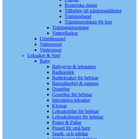
Romerska ringar
Tillbehör till träningsställning
Träningsband
Träningsredskap för ben
Träningsutrustning
Vattenflaskor
Utomhusspel
Vattensport
Vintersport
Leksaker & Spel
Baby
Babygym & lekmattor
Badkarslek
Badleksaker för bebisar
Barnsäkerhet & omsorg
Dragdjur
Gosedjur för bebisar
Interaktiva leksaker
Klossar
Leksaksbilar för bebisar
Leksaksfigurer för bebisar
Pottor & Pallar
Pussel för små barn
Spark- och gåbilar