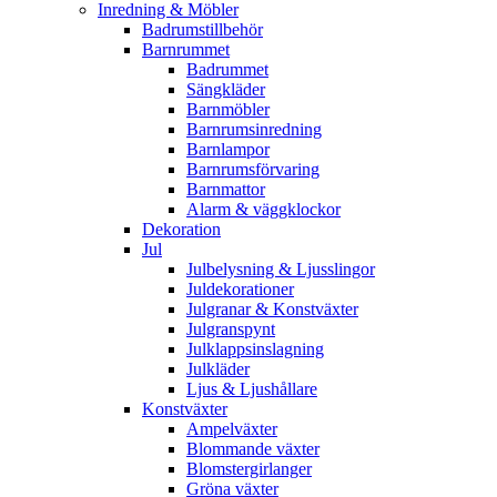
Inredning & Möbler
Badrumstillbehör
Barnrummet
Badrummet
Sängkläder
Barnmöbler
Barnrumsinredning
Barnlampor
Barnrumsförvaring
Barnmattor
Alarm & väggklockor
Dekoration
Jul
Julbelysning & Ljusslingor
Juldekorationer
Julgranar & Konstväxter
Julgranspynt
Julklappsinslagning
Julkläder
Ljus & Ljushållare
Konstväxter
Ampelväxter
Blommande växter
Blomstergirlanger
Gröna växter