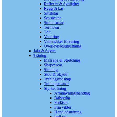
Reflexer & Synlighet
Ryggsäckar
Sittstolar
Sovsäckar
Strandstolar
Termosar
Tält
Vandring
Vattensäker förvaring
Överlevnadsutrustning
Jakt & Skytte
Träning
Massage & Stretching
Shapewear
Simning
Stöd & Skydd
Träningsredskap
Träningsmattor
Styrketräning
Armhävningshandtag
Bålstyrka
Fotfäste
Fria vikter
Handledsträning
Pull-up