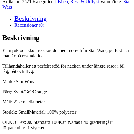
Artikelnr:
7521
Kategorier:
I Bilen
,
Resa & Utflykt
Varumärke:
Star
-
Wars
Svart
mängd
Beskrivning
Recensioner (0)
Beskrivning
En mjuk och skön resekudde med motiv från Star Wars; perfekt när
man är på resande fot.
Tillhandahåller ett perfekt stöd för nacken under längre resor i bil,
tåg, båt och flyg.
Märke:Star Wars
Färg: Svart/Grå/Orange
Mått: 21 cm i diameter
Storlek: SmallMaterial: 100% polyester
OEKO-Tex: Ja, Standard 100Kan tvättas i 40 graderIngår i
förpackning: 1 stycken