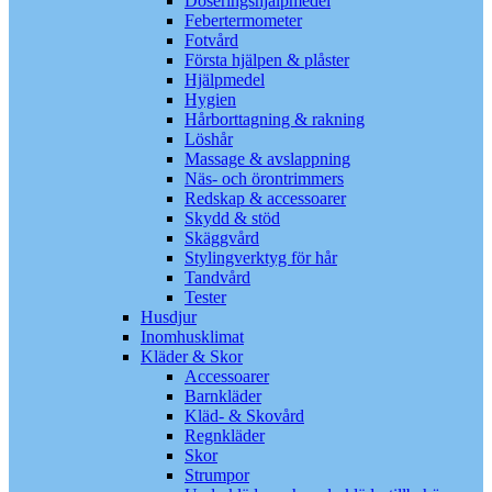
Doseringshjälpmedel
Febertermometer
Fotvård
Första hjälpen & plåster
Hjälpmedel
Hygien
Hårborttagning & rakning
Löshår
Massage & avslappning
Näs- och örontrimmers
Redskap & accessoarer
Skydd & stöd
Skäggvård
Stylingverktyg för hår
Tandvård
Tester
Husdjur
Inomhusklimat
Kläder & Skor
Accessoarer
Barnkläder
Kläd- & Skovård
Regnkläder
Skor
Strumpor