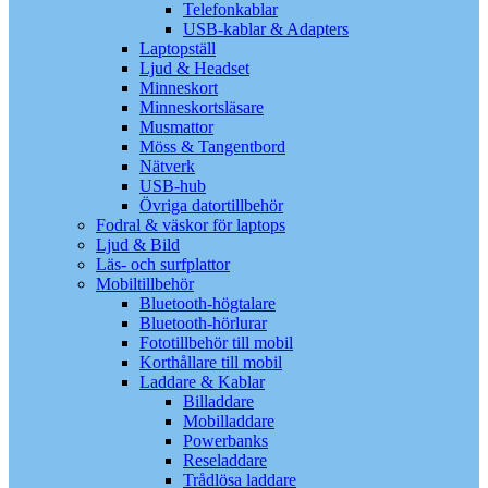
Telefonkablar
USB-kablar & Adapters
Laptopställ
Ljud & Headset
Minneskort
Minneskortsläsare
Musmattor
Möss & Tangentbord
Nätverk
USB-hub
Övriga datortillbehör
Fodral & väskor för laptops
Ljud & Bild
Läs- och surfplattor
Mobiltillbehör
Bluetooth-högtalare
Bluetooth-hörlurar
Fototillbehör till mobil
Korthållare till mobil
Laddare & Kablar
Billaddare
Mobilladdare
Powerbanks
Reseladdare
Trådlösa laddare