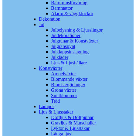
Barnrumsförvaring
Barnmattor
Alarm & väggklockor
Dekoration
Jul
Julbelysning & Ljusslingor
Juldekorationer
Julgranar & Konstväxter
Julgranspynt
Julklappsinslagning
Julkläder
Ljus & Ljushållare
Konstväxter
Ampelväxter
Blommande växter
Blomstergirlanger
Gröna växter
Snittblommor
Träd
Lampor
Ljus & Ljusstakar
Doftljus & Doftpinnar
Gravljus & Marschaller
Lyktor & Ljusstakar
Långa ljus