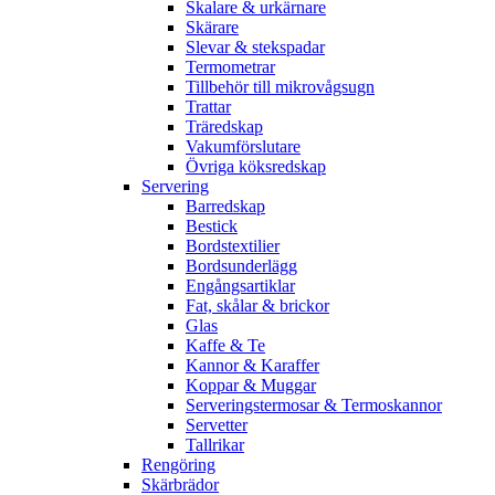
Skalare & urkärnare
Skärare
Slevar & stekspadar
Termometrar
Tillbehör till mikrovågsugn
Trattar
Träredskap
Vakumförslutare
Övriga köksredskap
Servering
Barredskap
Bestick
Bordstextilier
Bordsunderlägg
Engångsartiklar
Fat, skålar & brickor
Glas
Kaffe & Te
Kannor & Karaffer
Koppar & Muggar
Serveringstermosar & Termoskannor
Servetter
Tallrikar
Rengöring
Skärbrädor