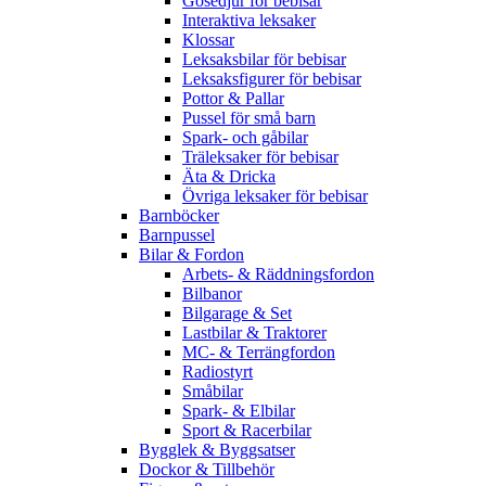
Gosedjur för bebisar
Interaktiva leksaker
Klossar
Leksaksbilar för bebisar
Leksaksfigurer för bebisar
Pottor & Pallar
Pussel för små barn
Spark- och gåbilar
Träleksaker för bebisar
Äta & Dricka
Övriga leksaker för bebisar
Barnböcker
Barnpussel
Bilar & Fordon
Arbets- & Räddningsfordon
Bilbanor
Bilgarage & Set
Lastbilar & Traktorer
MC- & Terrängfordon
Radiostyrt
Småbilar
Spark- & Elbilar
Sport & Racerbilar
Bygglek & Byggsatser
Dockor & Tillbehör