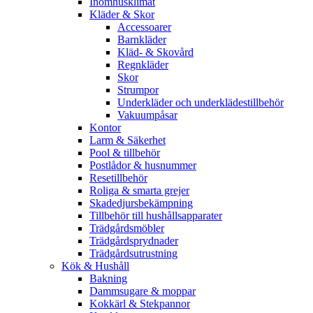
Inomhusklimat
Kläder & Skor
Accessoarer
Barnkläder
Kläd- & Skovård
Regnkläder
Skor
Strumpor
Underkläder och underklädestillbehör
Vakuumpåsar
Kontor
Larm & Säkerhet
Pool & tillbehör
Postlådor & husnummer
Resetillbehör
Roliga & smarta grejer
Skadedjursbekämpning
Tillbehör till hushållsapparater
Trädgårdsmöbler
Trädgårdsprydnader
Trädgårdsutrustning
Kök & Hushåll
Bakning
Dammsugare & moppar
Kokkärl & Stekpannor