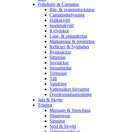
Friluftsliv & Camping
Bär- & svampplockning
Campingbelysning
Halkskydd
Insektsskydd
Kylväskor
Ligg- & sittunderlag
Matlagning & rengöring
Reflexer & Synlighet
Ryggsäckar
Sittstolar
Sovsäckar
Strandstolar
Termosar
Tält
Vandring
Vattensäker förvaring
Överlevnadsutrustning
Jakt & Skytte
Träning
Massage & Stretching
Shapewear
Simning
Stöd & Skydd
Träningsredskap