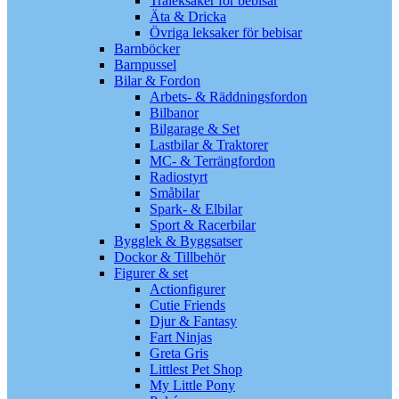
Träleksaker för bebisar
Äta & Dricka
Övriga leksaker för bebisar
Barnböcker
Barnpussel
Bilar & Fordon
Arbets- & Räddningsfordon
Bilbanor
Bilgarage & Set
Lastbilar & Traktorer
MC- & Terrängfordon
Radiostyrt
Småbilar
Spark- & Elbilar
Sport & Racerbilar
Bygglek & Byggsatser
Dockor & Tillbehör
Figurer & set
Actionfigurer
Cutie Friends
Djur & Fantasy
Fart Ninjas
Greta Gris
Littlest Pet Shop
My Little Pony