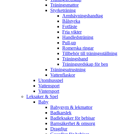
Träningsmattor
Styrketräning
Armhävningshandtag
Bålstyrka
Fotfäste
Fria vikter
Handledsträning
Pull-up
Romerska ringar
Tillbehör till träningsställning
Träningsband
Träningsredskap för ben
Träningsutrustning
Vattenflaskor
Utomhusspel
Vattensport
Vintersport
Leksaker & Spel
Baby
Babygym & lekmattor
Badkarslek
Badleksaker för bebisar
Barnsäkerhet & omsorg
Dragdjur