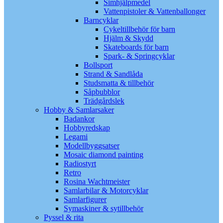
Simhjälpmedel
Vattenpistoler & Vattenballonger
Barncyklar
Cykeltillbehör för barn
Hjälm & Skydd
Skateboards för barn
Spark- & Springcyklar
Bollsport
Strand & Sandlåda
Studsmatta & tillbehör
Såpbubblor
Trädgårdslek
Hobby & Samlarsaker
Badankor
Hobbyredskap
Legami
Modellbyggsatser
Mosaic diamond painting
Radiostyrt
Retro
Rosina Wachtmeister
Samlarbilar & Motorcyklar
Samlarfigurer
Symaskiner & sytillbehör
Pyssel & rita