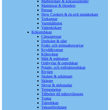
Matberedare & köksassistenter
Matmixrar & blenders
Pressar
Slow Cookers & ris-och pastakokare
Torkugnar
Varmhållning
Vattenkokare
Köksredskap
Citruspressar
Durkslag & silar
Frukt- och grönsakssvarvar
Kryddkvarnar
Köksvågar
Mått & måttsatser
Osthyvlar & ostredskap
Potatis- och rotfruktsredskap
Rivjärn
Skalare & urkärnare
Skärare
Slevar & stekspadar
Termometrar
Tillbehör till mikrovågsugn
Trattar
Träredskap
Vakumförslutare