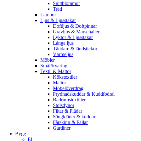
Snittblommor
Träd
Lampor
Ljus & Ljusstakar
Doftljus & Doftpinnar
Gravljus & Marschaller
Lyktor & Ljusstakar
Långa ljus
Tändare & tändstickor
Värmeljus
Möbler
Småförvaring
Textil & Mattor
Kökstextiler
Mattor
Möbelöverdrag
Prydnadskuddar & Kuddfodral
Badrumstextilier
Stolsdynor
Filtar & Plädar
Sängkläder & kuddar
Fårskinn & Fällar
Gardiner
Bygg
El