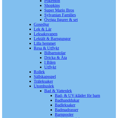
Pokémon
Shopkins
Super Mario Bros
Sylvanian Families
Övriga figurer & set
Gosedjur
Lek & Lär
Leksaksvapen
Lektält & Barngungor
Lilla hemmet
Resa & Utflykt
Bilbarnstolar
Dricka & Äta
I Bilen
Utflykt
Rollek
Sällskapsspel
Träleksaker
Utomhuslek
Bad & Vattenlek
Bad- & UV-kläder för barn
Badhanddukar
Badleksaker
Badmadrasser
Barnpooler