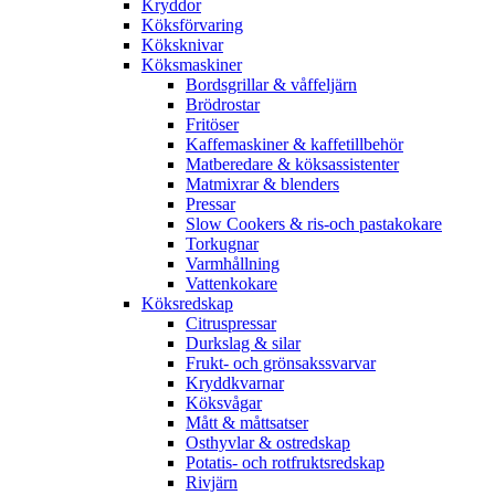
Kryddor
Köksförvaring
Köksknivar
Köksmaskiner
Bordsgrillar & våffeljärn
Brödrostar
Fritöser
Kaffemaskiner & kaffetillbehör
Matberedare & köksassistenter
Matmixrar & blenders
Pressar
Slow Cookers & ris-och pastakokare
Torkugnar
Varmhållning
Vattenkokare
Köksredskap
Citruspressar
Durkslag & silar
Frukt- och grönsakssvarvar
Kryddkvarnar
Köksvågar
Mått & måttsatser
Osthyvlar & ostredskap
Potatis- och rotfruktsredskap
Rivjärn