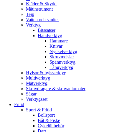
Kläder & Skydd
Mätinstrument
Tejp
Vatten och sanitet
Verktyg
Bitssatser
Handverktyg
Hammare
Knivar
Nyckelverktyg
Skruvmejslar
Spännverktyg
Tångverktyg
Hylsor & hylsverktyg
Multiverktyg
Mätverktyg
Skruvdragare & skruvautomater
Sågar
Verktygsset
Fritid
Sport & Fritid
Bollsport
Båt & Fiske
Cykeltillbehör
Dart