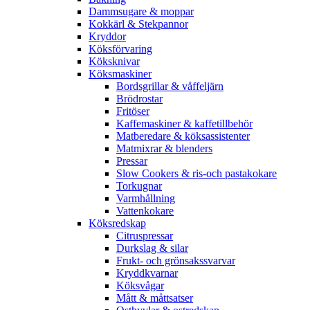
Dammsugare & moppar
Kokkärl & Stekpannor
Kryddor
Köksförvaring
Köksknivar
Köksmaskiner
Bordsgrillar & våffeljärn
Brödrostar
Fritöser
Kaffemaskiner & kaffetillbehör
Matberedare & köksassistenter
Matmixrar & blenders
Pressar
Slow Cookers & ris-och pastakokare
Torkugnar
Varmhållning
Vattenkokare
Köksredskap
Citruspressar
Durkslag & silar
Frukt- och grönsakssvarvar
Kryddkvarnar
Köksvågar
Mått & måttsatser