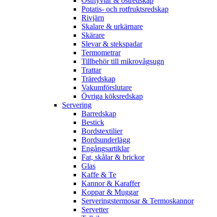
Osthyvlar & ostredskap
Potatis- och rotfruktsredskap
Rivjärn
Skalare & urkärnare
Skärare
Slevar & stekspadar
Termometrar
Tillbehör till mikrovågsugn
Trattar
Träredskap
Vakumförslutare
Övriga köksredskap
Servering
Barredskap
Bestick
Bordstextilier
Bordsunderlägg
Engångsartiklar
Fat, skålar & brickor
Glas
Kaffe & Te
Kannor & Karaffer
Koppar & Muggar
Serveringstermosar & Termoskannor
Servetter