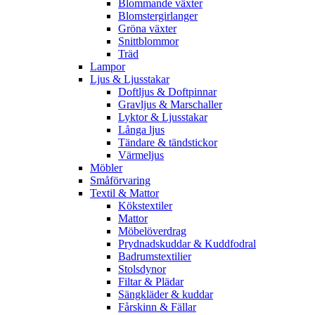
Blommande växter
Blomstergirlanger
Gröna växter
Snittblommor
Träd
Lampor
Ljus & Ljusstakar
Doftljus & Doftpinnar
Gravljus & Marschaller
Lyktor & Ljusstakar
Långa ljus
Tändare & tändstickor
Värmeljus
Möbler
Småförvaring
Textil & Mattor
Kökstextiler
Mattor
Möbelöverdrag
Prydnadskuddar & Kuddfodral
Badrumstextilier
Stolsdynor
Filtar & Plädar
Sängkläder & kuddar
Fårskinn & Fällar