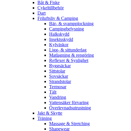
Båt & Fiske
Cykeltillbehör
Dart
Friluftsliv & Camping
Bär- & svampplockning
Campingbelysning
Halkskydd
Insektsskydd
Kylväskor
Ligg- & sittunderlag
Matlagning & rengöring
Reflexer & Synlighet
Ryggsäckar
Sittstolar
Sovsäckar
Strandstolar
Termosar
Tält
Vandring
Vattensäker förvaring
Överlevnadsutrustning
Jakt & Skytte
Träning
Massage & Stretching
Shapewear