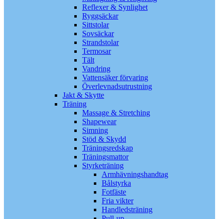
Reflexer & Synlighet
Ryggsäckar
Sittstolar
Sovsäckar
Strandstolar
Termosar
Tält
Vandring
Vattensäker förvaring
Överlevnadsutrustning
Jakt & Skytte
Träning
Massage & Stretching
Shapewear
Simning
Stöd & Skydd
Träningsredskap
Träningsmattor
Styrketräning
Armhävningshandtag
Bålstyrka
Fotfäste
Fria vikter
Handledsträning
Pull-up