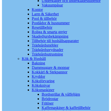
Underkläder och underklädestillbehör
Vakuumpåsar
Kontor
Larm & Säkerhet
Pool & tillbehör
Postlådor & husnummer
Resetillbehör
Roliga & smarta grejer
Skadedjursbekämpning
Tillbehör till hushållsapparater
Trädgårdsmöbler
Trädgårdsprydnader
Trädgårdsutrustning
Kök & Hushåll
Bakning
Dammsugare & moppar
Kokkärl & Stekpannor
Kryddor
Köksförvaring
Köksknivar
Köksmaskiner
Bordsgrillar & våffeljärn
Brödrostar
Fritöser
Kaffemaskiner & kaffetillbehör