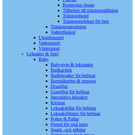
Romerska ringar
Tillbehör till träningsställning
Träningsband
Träningsredskap för ben
Träningsutrustning
Vattenflaskor
Utomhusspel
Vattensport
Vintersport
Leksaker & Spel
Baby
Babygym & lekmattor
Badkarslek
Badleksaker för bebisar
Barnsäkerhet & omsorg
Dragdjur
Gosedjur för bebisar
Interaktiva leksaker
Klossar
Leksaksbilar för bebisar
Leksaksfigurer för bebisar
Pottor & Pallar
Pussel för små barn
Spark- och gåbilar