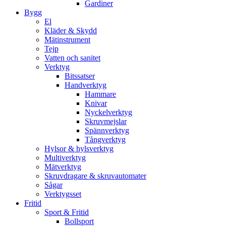
Gardiner
Bygg
El
Kläder & Skydd
Mätinstrument
Tejp
Vatten och sanitet
Verktyg
Bitssatser
Handverktyg
Hammare
Knivar
Nyckelverktyg
Skruvmejslar
Spännverktyg
Tångverktyg
Hylsor & hylsverktyg
Multiverktyg
Mätverktyg
Skruvdragare & skruvautomater
Sågar
Verktygsset
Fritid
Sport & Fritid
Bollsport