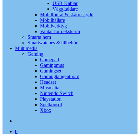
USB-Kablar
Väggladdare
Mobilfodral & skärmskydd
Mobilhållare
Mobilverktyg
Vantar för pekskärm
Smarta hem
Smartwatches & tillbehör
Multimedia
Gaming
Gamepad
Gamingmus
Gamingset
Gamingtangentbord
Headset
Musmatta
Nintendo Switch
Playstation
Spelkonsol
Xbox
search
0