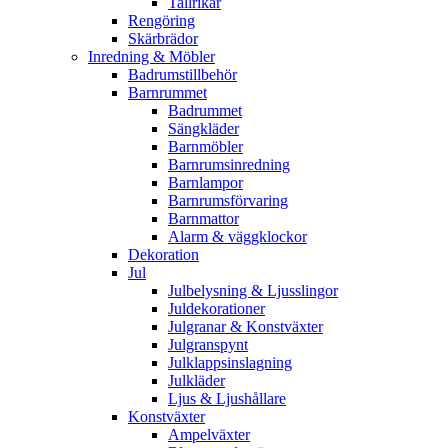
Tallrikar
Rengöring
Skärbrädor
Inredning & Möbler
Badrumstillbehör
Barnrummet
Badrummet
Sängkläder
Barnmöbler
Barnrumsinredning
Barnlampor
Barnrumsförvaring
Barnmattor
Alarm & väggklockor
Dekoration
Jul
Julbelysning & Ljusslingor
Juldekorationer
Julgranar & Konstväxter
Julgranspynt
Julklappsinslagning
Julkläder
Ljus & Ljushållare
Konstväxter
Ampelväxter