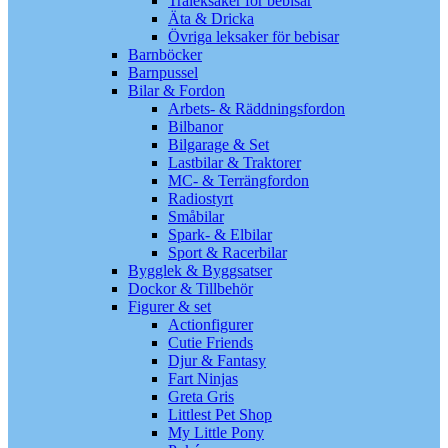
Träleksaker för bebisar
Äta & Dricka
Övriga leksaker för bebisar
Barnböcker
Barnpussel
Bilar & Fordon
Arbets- & Räddningsfordon
Bilbanor
Bilgarage & Set
Lastbilar & Traktorer
MC- & Terrängfordon
Radiostyrt
Småbilar
Spark- & Elbilar
Sport & Racerbilar
Bygglek & Byggsatser
Dockor & Tillbehör
Figurer & set
Actionfigurer
Cutie Friends
Djur & Fantasy
Fart Ninjas
Greta Gris
Littlest Pet Shop
My Little Pony