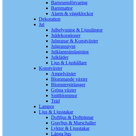
Barnrumsförvaring
Barnmattor
Alarm & väggklockor
Dekoration
Jul
Julbelysning & Ljusslingor
Juldekorationer
Julgranar & Konstväxter
Julgranspynt
Julklappsinslagning
Julkläder
Ljus & Ljushållare
Konstväxter
Ampelväxter
Blommande växter
Blomstergirlanger
Gröna växter
Snittblommor
Träd
Lampor
Ljus & Ljusstakar
Doftljus & Doftpinnar
Gravljus & Marschaller
Lyktor & Ljusstakar
Långa ljus