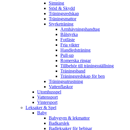
Simning
Stöd & Skydd
Träningsredskap
Träningsmattor
Styrketräning
Armhävningshandtag
Bålstyrka
Fotfäste
Fria vikter
Handledsträning
Pull-up
Romerska ringar
Tillbehör till träningsställning
Träningsband
Träningsredskap för ben
Träningsutrustning
Vattenflaskor
Utomhusspel
Vattensport
Vintersport
Leksaker & Spel
Baby
Babygym & lekmattor
Badkarslek
Badleksaker för bebisar