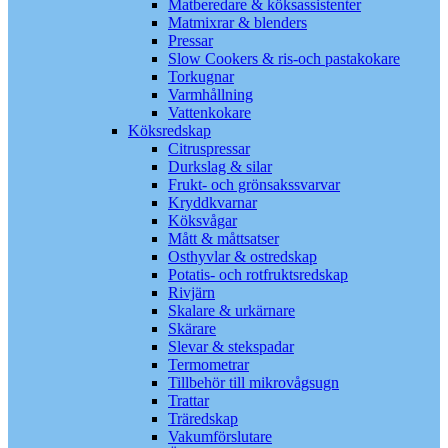
Matberedare & köksassistenter
Matmixrar & blenders
Pressar
Slow Cookers & ris-och pastakokare
Torkugnar
Varmhållning
Vattenkokare
Köksredskap
Citruspressar
Durkslag & silar
Frukt- och grönsakssvarvar
Kryddkvarnar
Köksvågar
Mått & måttsatser
Osthyvlar & ostredskap
Potatis- och rotfruktsredskap
Rivjärn
Skalare & urkärnare
Skärare
Slevar & stekspadar
Termometrar
Tillbehör till mikrovågsugn
Trattar
Träredskap
Vakumförslutare