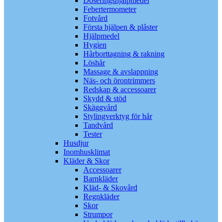
Doseringshjälpmedel
Febertermometer
Fotvård
Första hjälpen & plåster
Hjälpmedel
Hygien
Hårborttagning & rakning
Löshår
Massage & avslappning
Näs- och örontrimmers
Redskap & accessoarer
Skydd & stöd
Skäggvård
Stylingverktyg för hår
Tandvård
Tester
Husdjur
Inomhusklimat
Kläder & Skor
Accessoarer
Barnkläder
Kläd- & Skovård
Regnkläder
Skor
Strumpor