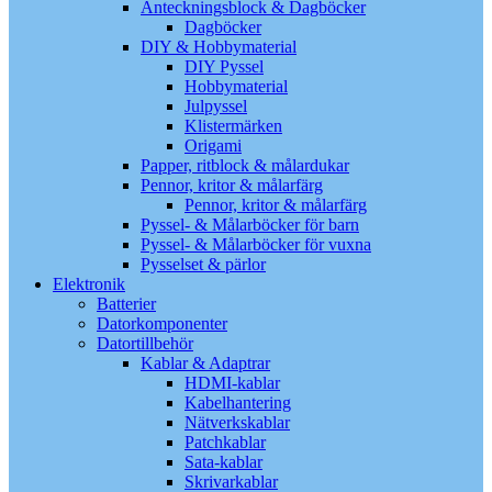
Anteckningsblock & Dagböcker
Dagböcker
DIY & Hobbymaterial
DIY Pyssel
Hobbymaterial
Julpyssel
Klistermärken
Origami
Papper, ritblock & målardukar
Pennor, kritor & målarfärg
Pennor, kritor & målarfärg
Pyssel- & Målarböcker för barn
Pyssel- & Målarböcker för vuxna
Pysselset & pärlor
Elektronik
Batterier
Datorkomponenter
Datortillbehör
Kablar & Adaptrar
HDMI-kablar
Kabelhantering
Nätverkskablar
Patchkablar
Sata-kablar
Skrivarkablar