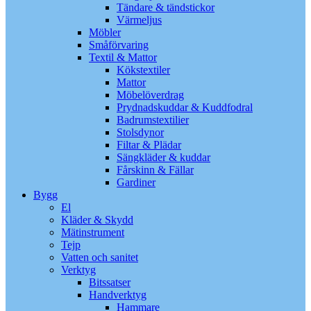
Tändare & tändstickor
Värmeljus
Möbler
Småförvaring
Textil & Mattor
Kökstextiler
Mattor
Möbelöverdrag
Prydnadskuddar & Kuddfodral
Badrumstextilier
Stolsdynor
Filtar & Plädar
Sängkläder & kuddar
Fårskinn & Fällar
Gardiner
Bygg
El
Kläder & Skydd
Mätinstrument
Tejp
Vatten och sanitet
Verktyg
Bitssatser
Handverktyg
Hammare