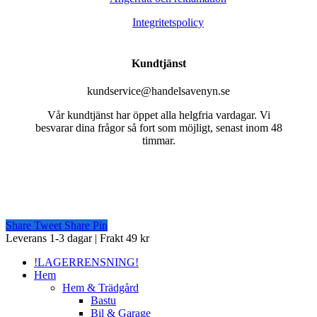
Integritetspolicy
Kundtjänst
kundservice@handelsavenyn.se
Vår kundtjänst har öppet alla helgfria vardagar. Vi
besvarar dina frågor så fort som möjligt, senast inom 48
timmar.
Share
Tweet
Share
Pin
Close
Leverans 1-3 dagar | Frakt 49 kr
Menu
!LAGERRENSNING!
Hem
Hem & Trädgård
Bastu
Bil & Garage