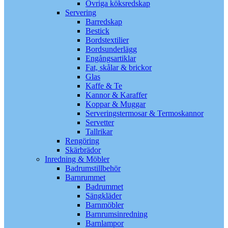
Övriga köksredskap
Servering
Barredskap
Bestick
Bordstextilier
Bordsunderlägg
Engångsartiklar
Fat, skålar & brickor
Glas
Kaffe & Te
Kannor & Karaffer
Koppar & Muggar
Serveringstermosar & Termoskannor
Servetter
Tallrikar
Rengöring
Skärbrädor
Inredning & Möbler
Badrumstillbehör
Barnrummet
Badrummet
Sängkläder
Barnmöbler
Barnrumsinredning
Barnlampor