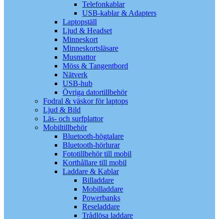
Telefonkablar
USB-kablar & Adapters
Laptopställ
Ljud & Headset
Minneskort
Minneskortsläsare
Musmattor
Möss & Tangentbord
Nätverk
USB-hub
Övriga datortillbehör
Fodral & väskor för laptops
Ljud & Bild
Läs- och surfplattor
Mobiltillbehör
Bluetooth-högtalare
Bluetooth-hörlurar
Fototillbehör till mobil
Korthållare till mobil
Laddare & Kablar
Billaddare
Mobilladdare
Powerbanks
Reseladdare
Trådlösa laddare