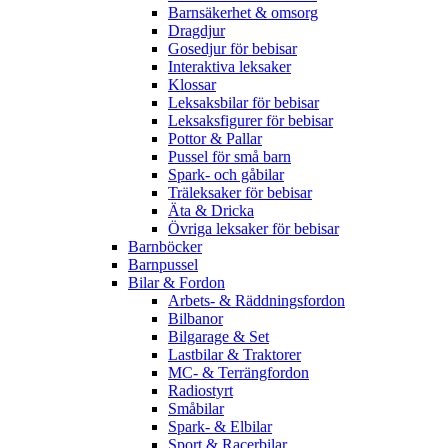
Barnsäkerhet & omsorg
Dragdjur
Gosedjur för bebisar
Interaktiva leksaker
Klossar
Leksaksbilar för bebisar
Leksaksfigurer för bebisar
Pottor & Pallar
Pussel för små barn
Spark- och gåbilar
Träleksaker för bebisar
Äta & Dricka
Övriga leksaker för bebisar
Barnböcker
Barnpussel
Bilar & Fordon
Arbets- & Räddningsfordon
Bilbanor
Bilgarage & Set
Lastbilar & Traktorer
MC- & Terrängfordon
Radiostyrt
Småbilar
Spark- & Elbilar
Sport & Racerbilar