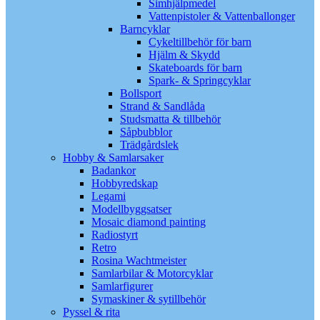
Simhjälpmedel
Vattenpistoler & Vattenballonger
Barncyklar
Cykeltillbehör för barn
Hjälm & Skydd
Skateboards för barn
Spark- & Springcyklar
Bollsport
Strand & Sandlåda
Studsmatta & tillbehör
Såpbubblor
Trädgårdslek
Hobby & Samlarsaker
Badankor
Hobbyredskap
Legami
Modellbyggsatser
Mosaic diamond painting
Radiostyrt
Retro
Rosina Wachtmeister
Samlarbilar & Motorcyklar
Samlarfigurer
Symaskiner & sytillbehör
Pyssel & rita