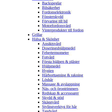
Backspeglar
Bilsäkerhet
Fordonselektronik
Fönsterskydd
Förvaring till bil
Motorfordonsvård
Vinterprodukter till fordon
Grillar
Hälsa & Skönhet
Ansiktsvård
Doseringshjälpmedel
Febertermometer
Fotvård
Första hjälpen & plåster
Hjälpmedel
Hygien
Hårborttagning & rakning
Löshår
Massage & avslappning
Näs- och örontrimmers
Redskap & accessoarer
Skydd & stöd
Skäggvård
Stylingverktyg för hår
Tandvård