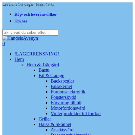
Skip
Leverans 1-3 dagar | Frakt 49 kr
to
Köp- och leveransvillkor
main
content
Om oss
Close
Search
search
0
Menu
!LAGERRENSNING!
Hem
Hem & Trädgård
Bastu
Bil & Garage
Backspeglar
Bilsäkerhet
Fordonselektronik
Fönsterskydd
Förvaring till bil
Motorfordonsvård
Vinterprodukter till fordon
Grillar
Hälsa & Skönhet
Ansiktsvård