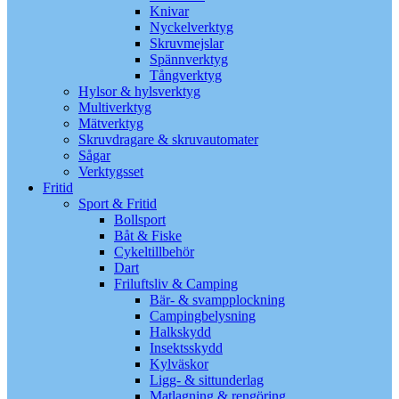
Knivar
Nyckelverktyg
Skruvmejslar
Spännverktyg
Tångverktyg
Hylsor & hylsverktyg
Multiverktyg
Mätverktyg
Skruvdragare & skruvautomater
Sågar
Verktygsset
Fritid
Sport & Fritid
Bollsport
Båt & Fiske
Cykeltillbehör
Dart
Friluftsliv & Camping
Bär- & svampplockning
Campingbelysning
Halkskydd
Insektsskydd
Kylväskor
Ligg- & sittunderlag
Matlagning & rengöring