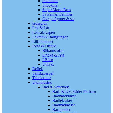
Pokémon
Shopkins
Super Mario Bros
Sylvanian Families
Övriga figurer & set
Gosedjur
Lek & Lär
Leksaksvapen
Lektält & Barngungor
Lilla hemmet
Resa & Utflykt
Bilbarnstolar
Dricka & Äta
I Bilen
Utflykt
Rollek
Sällskapsspel
Träleksaker
Utomhuslek
Bad & Vattenlek
Bad- & UV-kläder för barn
Badhanddukar
Badleksaker
Badmadrasser
Barnpooler