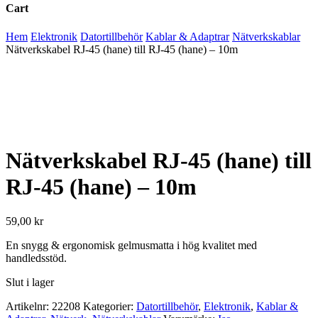
Cart
Close
Hem
Elektronik
Datortillbehör
Kablar & Adaptrar
Nätverkskablar
Cart
Nätverkskabel RJ-45 (hane) till RJ-45 (hane) – 10m
Nätverkskabel RJ-45 (hane) till
RJ-45 (hane) – 10m
59,00
kr
En snygg & ergonomisk gelmusmatta i hög kvalitet med
handledsstöd.
Slut i lager
Artikelnr:
22208
Kategorier:
Datortillbehör
,
Elektronik
,
Kablar &