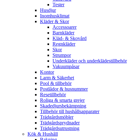
Tester
Husdjur
Inomhusklimat
Kläder & Skor
Accessoarer
Barnkläder
Kläd- & Skovård
Regnkläder
Skor
Strumpor
Underkläder och underklädestillbehör
Vakuumpåsar
Kontor
Larm & Säkerhet
Pool & tillbehör
Postlådor & husnummer
Resetillbehör
Roliga & smarta grejer
Skadedjursbekämpning
Tillbehör till hushållsapparater
Trädgårdsmöbler
Trädgårdsprydnader
Trädgårdsutrustning
Kök & Hushåll
Bakning