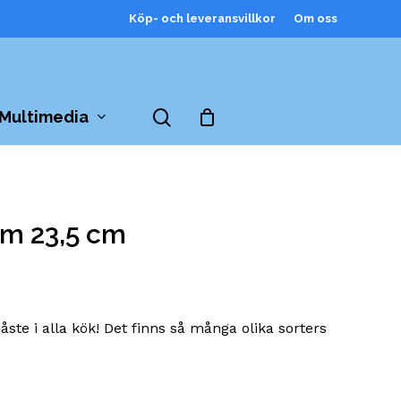
Köp- och leveransvillkor
Om oss
Close
Cart
search
Multimedia
m 23,5 cm
ste i alla kök! Det finns så många olika sorters