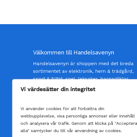
Välkommen till Handelsavenyn
Handelsavenyn är shoppen med det breda
sortimentet av elektronik, hem & trädgård,
sport & fritid, spel, leksaker, barnartiklar
och inredning av god kvalité och till bästa
Vi värdesätter din integritet
pris. Vi strävar efter att ge våra kunder
bästa möjliga service och skänka glädje
Vi använder cookies för att förbättra din
varje gång man öppnar ett paket från oss.
webbupplevelse, visa personliga annonser eller innehåll
och analysera vår trafik. Genom att klicka på "Accepter
alla" samtycker du till vår användning av cookies.