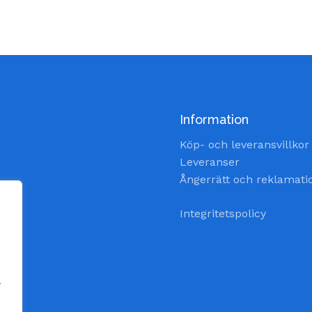
priset
prise
var:
är:
69,00 kr.
49,00
Information
Köp- och leveransvillkor
Leveranser
Ångerrätt och reklamati
Integritetspolicy
a