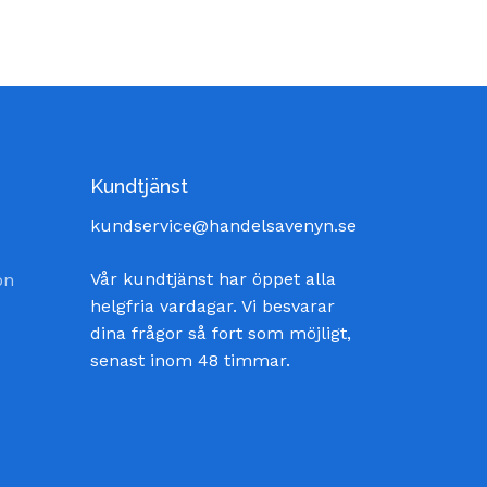
t
 kr.
Kundtjänst
kundservice@handelsavenyn.se
Vår kundtjänst har öppet alla
on
helgfria vardagar. Vi besvarar
dina frågor så fort som möjligt,
senast inom 48 timmar.