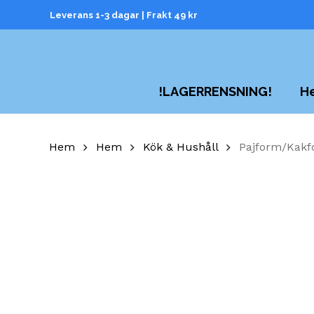
Skip
Leverans 1-3 dagar | Frakt 49 kr
to
main
content
H
!LAGERRENSNING!
Hem
Hem
Kök & Hushåll
Pajform/Kakf