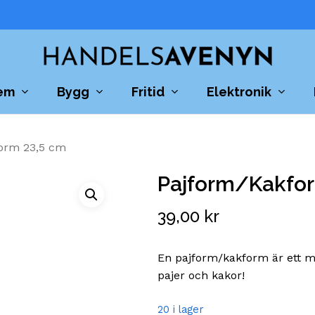
Cart
em
Bygg
Fritid
Elektronik
orm 23,5 cm
Pajform/Kakfor
39,00
kr
En pajform/kakform är ett må
pajer och kakor!
20 i lager