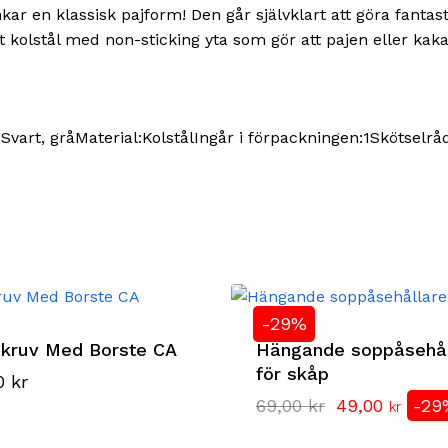
unkar en klassisk pajform! Den går självklart att göra fantas
olstål med non-sticking yta som gör att pajen eller kakan int
Svart, gråMaterial:KolstålIngår i förpackningen:1Skötse
-29%
skruv Med Borste CA
Hängande soppåsehål
för skåp
00
kr
Det
Det
69,00
kr
49,00
-29
kr
ursprungliga
nuva