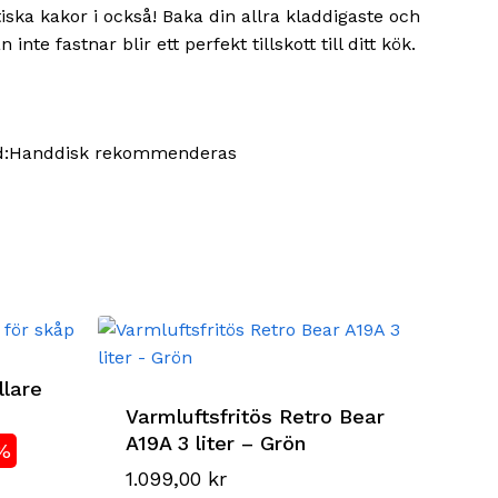
tiska kakor i också! Baka din allra kladdigaste och
e fastnar blir ett perfekt tillskott till ditt kök.
lråd:Handdisk rekommenderas
lare
Varmluftsfritös Retro Bear
A19A 3 liter – Grön
%
rande
1.099,00
kr