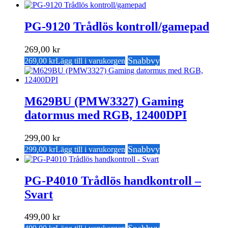
PG-9120 Trådlös kontroll/gamepad
269,00
kr
Snabbvy
269,00
kr
Lägg till i varukorgen
M629BU (PMW3327) Gaming
datormus med RGB, 12400DPI
299,00
kr
Snabbvy
299,00
kr
Lägg till i varukorgen
PG-P4010 Trådlös handkontroll –
Svart
499,00
kr