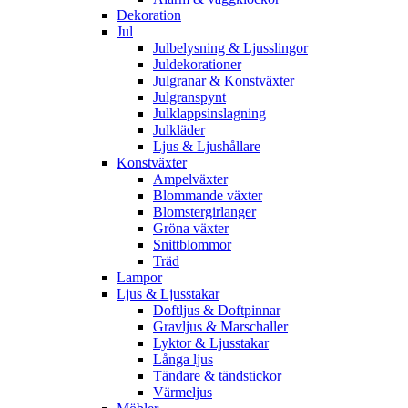
Dekoration
Jul
Julbelysning & Ljusslingor
Juldekorationer
Julgranar & Konstväxter
Julgranspynt
Julklappsinslagning
Julkläder
Ljus & Ljushållare
Konstväxter
Ampelväxter
Blommande växter
Blomstergirlanger
Gröna växter
Snittblommor
Träd
Lampor
Ljus & Ljusstakar
Doftljus & Doftpinnar
Gravljus & Marschaller
Lyktor & Ljusstakar
Långa ljus
Tändare & tändstickor
Värmeljus