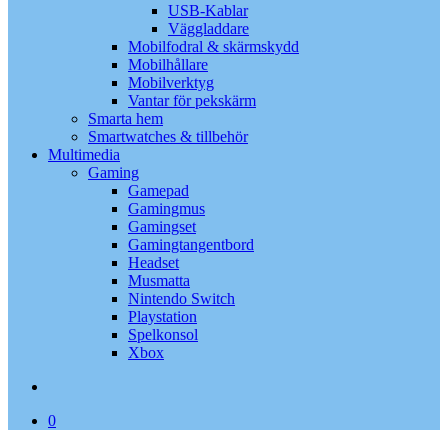
USB-Kablar
Väggladdare
Mobilfodral & skärmskydd
Mobilhållare
Mobilverktyg
Vantar för pekskärm
Smarta hem
Smartwatches & tillbehör
Multimedia
Gaming
Gamepad
Gamingmus
Gamingset
Gamingtangentbord
Headset
Musmatta
Nintendo Switch
Playstation
Spelkonsol
Xbox
search
0