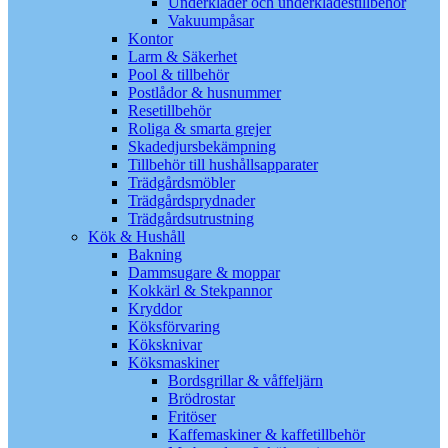
Underkläder och underklädestillbehör
Vakuumpåsar
Kontor
Larm & Säkerhet
Pool & tillbehör
Postlådor & husnummer
Resetillbehör
Roliga & smarta grejer
Skadedjursbekämpning
Tillbehör till hushållsapparater
Trädgårdsmöbler
Trädgårdsprydnader
Trädgårdsutrustning
Kök & Hushåll
Bakning
Dammsugare & moppar
Kokkärl & Stekpannor
Kryddor
Köksförvaring
Köksknivar
Köksmaskiner
Bordsgrillar & våffeljärn
Brödrostar
Fritöser
Kaffemaskiner & kaffetillbehör