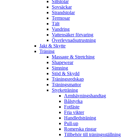
Sittstolar
Sovsäckar
Strandstolar
Termosar
Tält
Vandring
Vattensäker förvaring
Överlevnadsutrustning
Jakt & Skytte
Träning
Massage & Stretching
Shapewear
Simning
Stöd & Skydd
Träningsredskap
Träningsmattor
Styrketräning
Armhävningshandtag
Bålstyrka
Fotfäste
Fria vikter
Handledsträning
Pull-up
Romerska ringar
Tillbehör till träningsställning