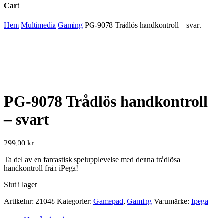
Cart
Close
Hem
Multimedia
Gaming
PG-9078 Trådlös handkontroll – svart
Cart
PG-9078 Trådlös handkontroll
– svart
299,00
kr
Ta del av en fantastisk spelupplevelse med denna trådlösa
handkontroll från iPega!
Slut i lager
Artikelnr:
21048
Kategorier:
Gamepad
,
Gaming
Varumärke:
Ipega