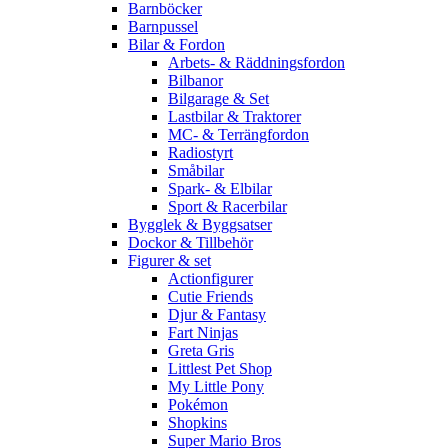
Barnböcker
Barnpussel
Bilar & Fordon
Arbets- & Räddningsfordon
Bilbanor
Bilgarage & Set
Lastbilar & Traktorer
MC- & Terrängfordon
Radiostyrt
Småbilar
Spark- & Elbilar
Sport & Racerbilar
Bygglek & Byggsatser
Dockor & Tillbehör
Figurer & set
Actionfigurer
Cutie Friends
Djur & Fantasy
Fart Ninjas
Greta Gris
Littlest Pet Shop
My Little Pony
Pokémon
Shopkins
Super Mario Bros