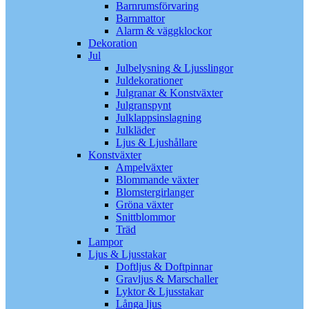
Barnrumsförvaring
Barnmattor
Alarm & väggklockor
Dekoration
Jul
Julbelysning & Ljusslingor
Juldekorationer
Julgranar & Konstväxter
Julgranspynt
Julklappsinslagning
Julkläder
Ljus & Ljushållare
Konstväxter
Ampelväxter
Blommande växter
Blomstergirlanger
Gröna växter
Snittblommor
Träd
Lampor
Ljus & Ljusstakar
Doftljus & Doftpinnar
Gravljus & Marschaller
Lyktor & Ljusstakar
Långa ljus