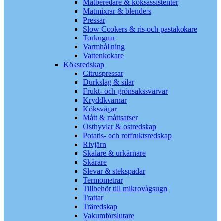
Matberedare & köksassistenter
Matmixrar & blenders
Pressar
Slow Cookers & ris-och pastakokare
Torkugnar
Varmhållning
Vattenkokare
Köksredskap
Citruspressar
Durkslag & silar
Frukt- och grönsakssvarvar
Kryddkvarnar
Köksvågar
Mått & måttsatser
Osthyvlar & ostredskap
Potatis- och rotfruktsredskap
Rivjärn
Skalare & urkärnare
Skärare
Slevar & stekspadar
Termometrar
Tillbehör till mikrovågsugn
Trattar
Träredskap
Vakumförslutare