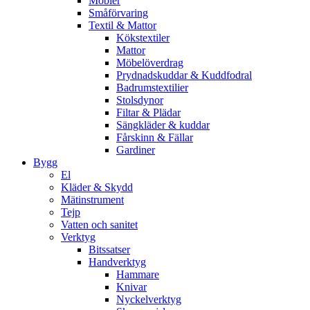
Möbler
Småförvaring
Textil & Mattor
Kökstextiler
Mattor
Möbelöverdrag
Prydnadskuddar & Kuddfodral
Badrumstextilier
Stolsdynor
Filtar & Plädar
Sängkläder & kuddar
Fårskinn & Fällar
Gardiner
Bygg
El
Kläder & Skydd
Mätinstrument
Tejp
Vatten och sanitet
Verktyg
Bitssatser
Handverktyg
Hammare
Knivar
Nyckelverktyg