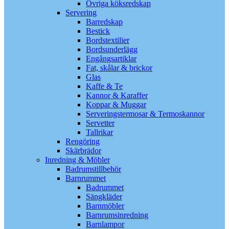
Övriga köksredskap
Servering
Barredskap
Bestick
Bordstextilier
Bordsunderlägg
Engångsartiklar
Fat, skålar & brickor
Glas
Kaffe & Te
Kannor & Karaffer
Koppar & Muggar
Serveringstermosar & Termoskannor
Servetter
Tallrikar
Rengöring
Skärbrädor
Inredning & Möbler
Badrumstillbehör
Barnrummet
Badrummet
Sängkläder
Barnmöbler
Barnrumsinredning
Barnlampor