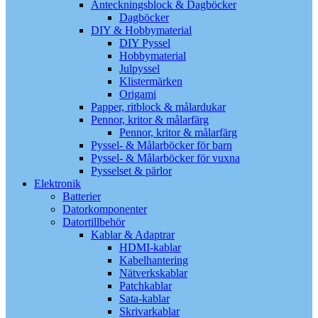
Anteckningsblock & Dagböcker
Dagböcker
DIY & Hobbymaterial
DIY Pyssel
Hobbymaterial
Julpyssel
Klistermärken
Origami
Papper, ritblock & målardukar
Pennor, kritor & målarfärg
Pennor, kritor & målarfärg
Pyssel- & Målarböcker för barn
Pyssel- & Målarböcker för vuxna
Pysselset & pärlor
Elektronik
Batterier
Datorkomponenter
Datortillbehör
Kablar & Adaptrar
HDMI-kablar
Kabelhantering
Nätverkskablar
Patchkablar
Sata-kablar
Skrivarkablar