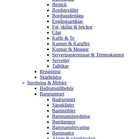
Bestick
Bordstextilier
Bordsunderlägg
Engångsartiklar
Fat, skålar & brickor
Glas
Kaffe & Te
Kannor & Karaffer
Koppar & Muggar
Serveringstermosar & Termoskannor
Servetter
Tallrikar
Rengöring
Skärbrädor
Inredning & Möbler
Badrumstillbehör
Barnrummet
Badrummet
Sängkläder
Barnmöbler
Barnrumsinredning
Barnlampor
Barnrumsförvaring
Barnmattor
Alarm & väggklockor