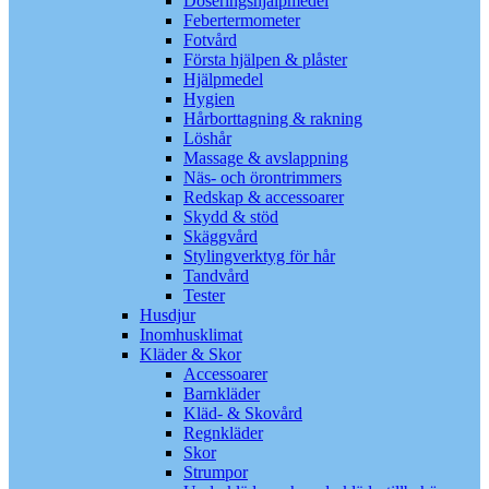
Doseringshjälpmedel
Febertermometer
Fotvård
Första hjälpen & plåster
Hjälpmedel
Hygien
Hårborttagning & rakning
Löshår
Massage & avslappning
Näs- och örontrimmers
Redskap & accessoarer
Skydd & stöd
Skäggvård
Stylingverktyg för hår
Tandvård
Tester
Husdjur
Inomhusklimat
Kläder & Skor
Accessoarer
Barnkläder
Kläd- & Skovård
Regnkläder
Skor
Strumpor