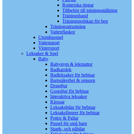
Romerska ringar
Tillbehör till träningsställning
Träningsband
Träningsredskap för ben
Träningsutrustning
Vattenflaskor
Utomhusspel
Vattensport
Vintersport
Leksaker & Spel
Baby
Babygym & lekmattor
Badkarslek
Badleksaker för bebisar
Barnsäkerhet & omsorg
Dragdjur
Gosedjur för bebisar
Interaktiva leksaker
Klossar
Leksaksbilar för bebisar
Leksaksfigurer för bebisar
Pottor & Pallar
Pussel för små barn
Spark- och gåbilar