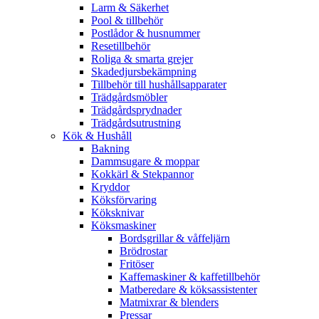
Larm & Säkerhet
Pool & tillbehör
Postlådor & husnummer
Resetillbehör
Roliga & smarta grejer
Skadedjursbekämpning
Tillbehör till hushållsapparater
Trädgårdsmöbler
Trädgårdsprydnader
Trädgårdsutrustning
Kök & Hushåll
Bakning
Dammsugare & moppar
Kokkärl & Stekpannor
Kryddor
Köksförvaring
Köksknivar
Köksmaskiner
Bordsgrillar & våffeljärn
Brödrostar
Fritöser
Kaffemaskiner & kaffetillbehör
Matberedare & köksassistenter
Matmixrar & blenders
Pressar