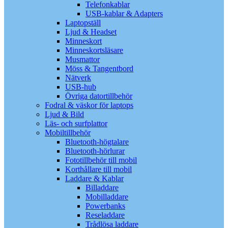
Telefonkablar
USB-kablar & Adapters
Laptopställ
Ljud & Headset
Minneskort
Minneskortsläsare
Musmattor
Möss & Tangentbord
Nätverk
USB-hub
Övriga datortillbehör
Fodral & väskor för laptops
Ljud & Bild
Läs- och surfplattor
Mobiltillbehör
Bluetooth-högtalare
Bluetooth-hörlurar
Fototillbehör till mobil
Korthållare till mobil
Laddare & Kablar
Billaddare
Mobilladdare
Powerbanks
Reseladdare
Trådlösa laddare