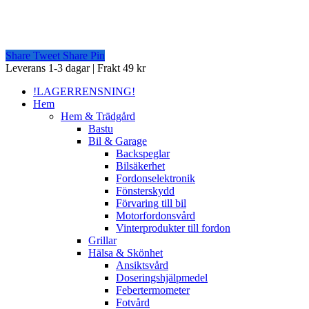
Share
Tweet
Share
Pin
Close
Leverans 1-3 dagar | Frakt 49 kr
Menu
!LAGERRENSNING!
Hem
Hem & Trädgård
Bastu
Bil & Garage
Backspeglar
Bilsäkerhet
Fordonselektronik
Fönsterskydd
Förvaring till bil
Motorfordonsvård
Vinterprodukter till fordon
Grillar
Hälsa & Skönhet
Ansiktsvård
Doseringshjälpmedel
Febertermometer
Fotvård