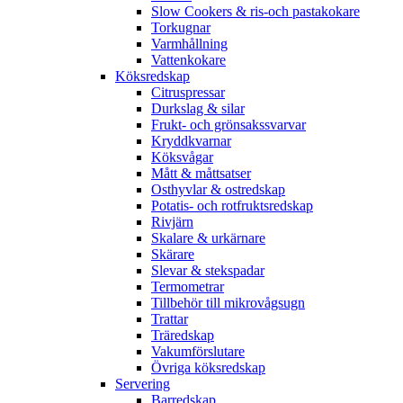
Slow Cookers & ris-och pastakokare
Torkugnar
Varmhållning
Vattenkokare
Köksredskap
Citruspressar
Durkslag & silar
Frukt- och grönsakssvarvar
Kryddkvarnar
Köksvågar
Mått & måttsatser
Osthyvlar & ostredskap
Potatis- och rotfruktsredskap
Rivjärn
Skalare & urkärnare
Skärare
Slevar & stekspadar
Termometrar
Tillbehör till mikrovågsugn
Trattar
Träredskap
Vakumförslutare
Övriga köksredskap
Servering
Barredskap