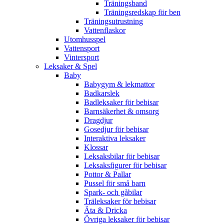
Träningsband
Träningsredskap för ben
Träningsutrustning
Vattenflaskor
Utomhusspel
Vattensport
Vintersport
Leksaker & Spel
Baby
Babygym & lekmattor
Badkarslek
Badleksaker för bebisar
Barnsäkerhet & omsorg
Dragdjur
Gosedjur för bebisar
Interaktiva leksaker
Klossar
Leksaksbilar för bebisar
Leksaksfigurer för bebisar
Pottor & Pallar
Pussel för små barn
Spark- och gåbilar
Träleksaker för bebisar
Äta & Dricka
Övriga leksaker för bebisar