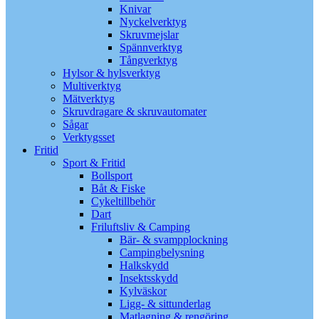
Knivar
Nyckelverktyg
Skruvmejslar
Spännverktyg
Tångverktyg
Hylsor & hylsverktyg
Multiverktyg
Mätverktyg
Skruvdragare & skruvautomater
Sågar
Verktygsset
Fritid
Sport & Fritid
Bollsport
Båt & Fiske
Cykeltillbehör
Dart
Friluftsliv & Camping
Bär- & svampplockning
Campingbelysning
Halkskydd
Insektsskydd
Kylväskor
Ligg- & sittunderlag
Matlagning & rengöring