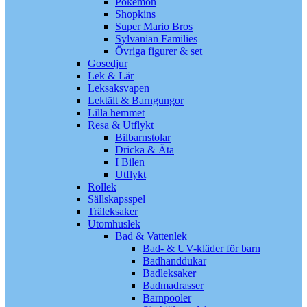
Pokémon
Shopkins
Super Mario Bros
Sylvanian Families
Övriga figurer & set
Gosedjur
Lek & Lär
Leksaksvapen
Lektält & Barngungor
Lilla hemmet
Resa & Utflykt
Bilbarnstolar
Dricka & Äta
I Bilen
Utflykt
Rollek
Sällskapsspel
Träleksaker
Utomhuslek
Bad & Vattenlek
Bad- & UV-kläder för barn
Badhanddukar
Badleksaker
Badmadrasser
Barnpooler