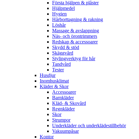
Första hjälpen & plåster
Hjälpmedel
Hygien
Hårborttagning & rakning
Löshår
Massage & avslappning
Näs- och örontrimmers
Redskap & accessoarer
Skydd & stöd
Skäggvård
Stylingverktyg för hår
Tandvård
Tester
Husdjur
Inomhusklimat
Kläder & Skor
Accessoarer
Barnkläder
Kläd- & Skovård
Regnkläder
Skor
Strumpor
Underkläder och underklädestillbehör
Vakuumpåsar
Kontor