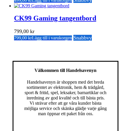
Snabbvy
499,00
kr
Lägg till i varukorgen
CK99 Gaming tangentbord
799,00
kr
Snabbvy
799,00
kr
Lägg till i varukorgen
Välkommen till Handelsavenyn
Handelsavenyn är shoppen med det breda
sortimentet av elektronik, hem & trädgård,
sport & fritid, spel, leksaker, barnartiklar och
inredning av god kvalité och till bästa pris.
Vi strävar efter att ge våra kunder bästa
möjliga service och skänka glädje varje gång
man öppnar ett paket från oss.