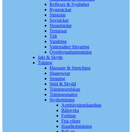
Reflexer & Synlighet
Ryggsäckar
Sittstolar
Sovsäckar
Strandstolar
Termosar
Tält
Vandring
Vattensäker förvaring
Överlevnadsutrustning
Jakt & Skytte
Träning
Massage & Stretching
Shapewear
Simning
Stöd & Skydd
Träningsredskap
Träningsmattor
Styrketräning
Armhävningshandtag
Bålstyrka
Fotfäste
Fria vikter
Handledsträning
Pull-up