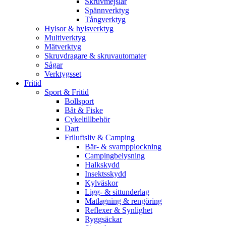
Skruvmejslar
Spännverktyg
Tångverktyg
Hylsor & hylsverktyg
Multiverktyg
Mätverktyg
Skruvdragare & skruvautomater
Sågar
Verktygsset
Fritid
Sport & Fritid
Bollsport
Båt & Fiske
Cykeltillbehör
Dart
Friluftsliv & Camping
Bär- & svampplockning
Campingbelysning
Halkskydd
Insektsskydd
Kylväskor
Ligg- & sittunderlag
Matlagning & rengöring
Reflexer & Synlighet
Ryggsäckar