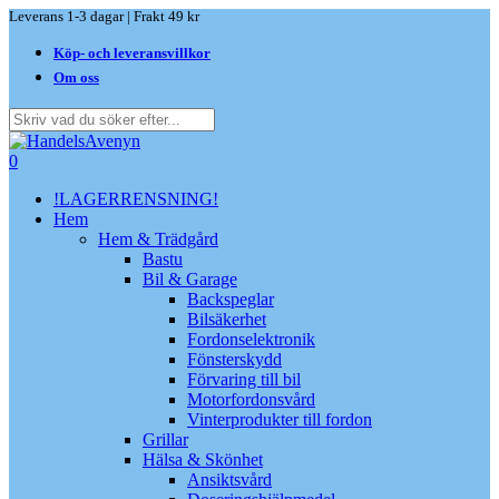
Skip
Leverans 1-3 dagar | Frakt 49 kr
to
Köp- och leveransvillkor
main
content
Om oss
Close
Search
search
0
Menu
!LAGERRENSNING!
Hem
Hem & Trädgård
Bastu
Bil & Garage
Backspeglar
Bilsäkerhet
Fordonselektronik
Fönsterskydd
Förvaring till bil
Motorfordonsvård
Vinterprodukter till fordon
Grillar
Hälsa & Skönhet
Ansiktsvård