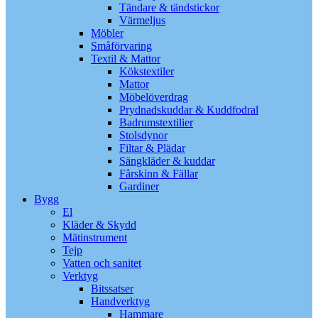
Tändare & tändstickor
Värmeljus
Möbler
Småförvaring
Textil & Mattor
Kökstextiler
Mattor
Möbelöverdrag
Prydnadskuddar & Kuddfodral
Badrumstextilier
Stolsdynor
Filtar & Plädar
Sängkläder & kuddar
Fårskinn & Fällar
Gardiner
Bygg
El
Kläder & Skydd
Mätinstrument
Tejp
Vatten och sanitet
Verktyg
Bitssatser
Handverktyg
Hammare