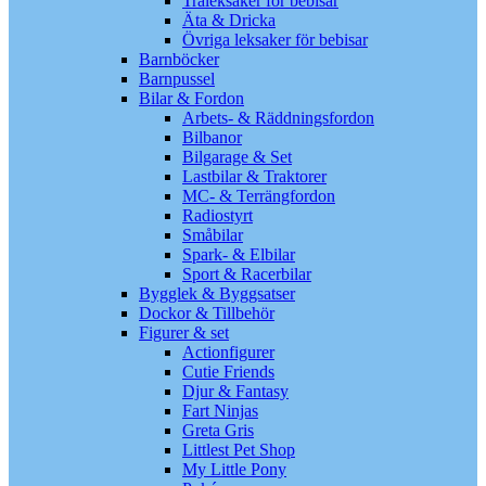
Träleksaker för bebisar
Äta & Dricka
Övriga leksaker för bebisar
Barnböcker
Barnpussel
Bilar & Fordon
Arbets- & Räddningsfordon
Bilbanor
Bilgarage & Set
Lastbilar & Traktorer
MC- & Terrängfordon
Radiostyrt
Småbilar
Spark- & Elbilar
Sport & Racerbilar
Bygglek & Byggsatser
Dockor & Tillbehör
Figurer & set
Actionfigurer
Cutie Friends
Djur & Fantasy
Fart Ninjas
Greta Gris
Littlest Pet Shop
My Little Pony