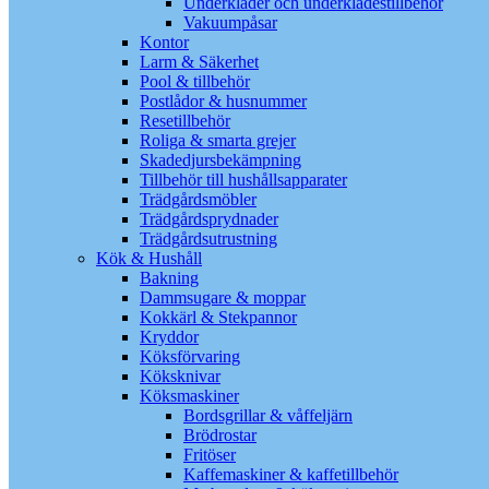
Underkläder och underklädestillbehör
Vakuumpåsar
Kontor
Larm & Säkerhet
Pool & tillbehör
Postlådor & husnummer
Resetillbehör
Roliga & smarta grejer
Skadedjursbekämpning
Tillbehör till hushållsapparater
Trädgårdsmöbler
Trädgårdsprydnader
Trädgårdsutrustning
Kök & Hushåll
Bakning
Dammsugare & moppar
Kokkärl & Stekpannor
Kryddor
Köksförvaring
Köksknivar
Köksmaskiner
Bordsgrillar & våffeljärn
Brödrostar
Fritöser
Kaffemaskiner & kaffetillbehör