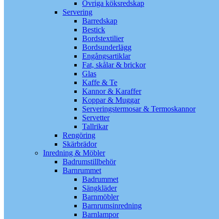
Övriga köksredskap
Servering
Barredskap
Bestick
Bordstextilier
Bordsunderlägg
Engångsartiklar
Fat, skålar & brickor
Glas
Kaffe & Te
Kannor & Karaffer
Koppar & Muggar
Serveringstermosar & Termoskannor
Servetter
Tallrikar
Rengöring
Skärbrädor
Inredning & Möbler
Badrumstillbehör
Barnrummet
Badrummet
Sängkläder
Barnmöbler
Barnrumsinredning
Barnlampor