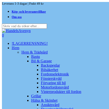
Skip
Leverans 1-3 dagar | Frakt 49 kr
to
Köp- och leveransvillkor
main
content
Om oss
Close
Search
search
0
Menu
!LAGERRENSNING!
Hem
Hem & Trädgård
Bastu
Bil & Garage
Backspeglar
Bilsäkerhet
Fordonselektronik
Fönsterskydd
Förvaring till bil
Motorfordonsvård
Vinterprodukter till fordon
Grillar
Hälsa & Skönhet
Ansiktsvård