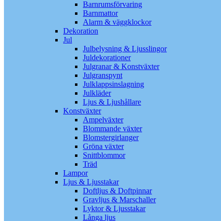
Barnrumsförvaring
Barnmattor
Alarm & väggklockor
Dekoration
Jul
Julbelysning & Ljusslingor
Juldekorationer
Julgranar & Konstväxter
Julgranspynt
Julklappsinslagning
Julkläder
Ljus & Ljushållare
Konstväxter
Ampelväxter
Blommande växter
Blomstergirlanger
Gröna växter
Snittblommor
Träd
Lampor
Ljus & Ljusstakar
Doftljus & Doftpinnar
Gravljus & Marschaller
Lyktor & Ljusstakar
Långa ljus