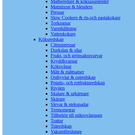
Matberedare & köksassistenter
Matmixrar & blenders
Pressar
Slow Cookers & ris-och pastakokare
Torkugnar
Varmhållning
Vattenkokare
Köksredskap
Citruspressar
Durkslag & silar
Frukt- och grönsakssvarvar
Kryddkvarnar
Köksvågar
Mått & måttsatser
Osthyvlar & ostredskap
Potatis- och rotfruktsredskap
Rivjärn
Skalare & urkärnare
Skärare
Slevar & stekspadar
Termometrar
Tillbehör till mikrovågsugn
Trattar
Träredskap
Vakumförslutare