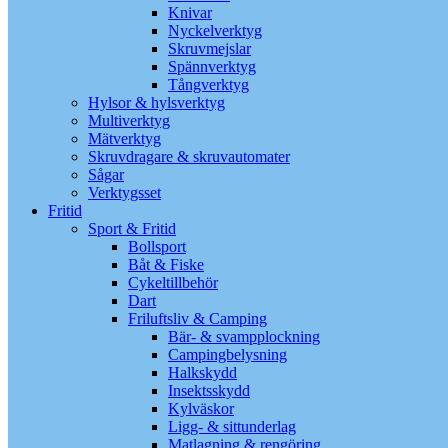
Knivar
Nyckelverktyg
Skruvmejslar
Spännverktyg
Tångverktyg
Hylsor & hylsverktyg
Multiverktyg
Mätverktyg
Skruvdragare & skruvautomater
Sågar
Verktygsset
Fritid
Sport & Fritid
Bollsport
Båt & Fiske
Cykeltillbehör
Dart
Friluftsliv & Camping
Bär- & svampplockning
Campingbelysning
Halkskydd
Insektsskydd
Kylväskor
Ligg- & sittunderlag
Matlagning & rengöring