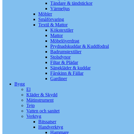
Tändare & tändstickor
Värmeljus
Möbler
Småförvaring
Textil & Mattor
Kökstextiler
Mattor
Möbelöverdrag
Prydnadskuddar & Kuddfodral
Badrumstextilier
Stolsdynor
Filtar & Plädar
Sängkläder & kuddar
Fårskinn & Fällar
Gardiner
Bygg
El
Kläder & Skydd
Mätinstrument
Tejp
Vatten och sanitet
Verktyg
Bitssatser
Handverktyg
Hammare