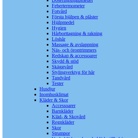
Doseringshjälpmedel
Febertermometer
Fotvård
Första hjälpen & plåster
Hjälpmedel
Hygien
Hårborttagning & rakning
Löshår
Massage & avslappning
Näs- och örontrimmers
Redskap & accessoarer
Skydd & stöd
Skäggvård
Stylingverktyg för hår
Tandvård
Tester
Husdjur
Inomhusklimat
Kläder & Skor
Accessoarer
Barnkläder
Kläd- & Skovård
Regnkläder
Skor
Strumpor