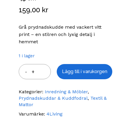
159,00
kr
Grå prydnadskudde med vackert vitt
print – en stilren och lyxig detalj i
hemmet
1 i lager
Lägg till i varukorgen
Kategorier:
Inredning & Möbler
,
Prydnadskuddar & Kuddfodral
,
Textil &
Mattor
Varumärke:
4Living