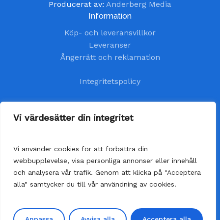
Producerat av:
Anderberg Media
Information
Köp- och leveransvillkor
Leveranser
Ångerrätt och reklamation
Integritetspolicy
Kundtjänst
Vi värdesätter din integritet
kundservice@handelsavenyn.se
Vi använder cookies för att förbättra din
Vår kundtjänst har öppet alla helgfria vardagar.
webbupplevelse, visa personliga annonser eller innehåll
Vi besvarar dina frågor så fort som möjligt,
och analysera vår trafik. Genom att klicka på "Acceptera
senast inom 48 timmar.
alla" samtycker du till vår användning av cookies.
Delsumma:
0,00
kr
Visa varukorg
Till kassan
Anpassa
Avvisa alla
Acceptera alla