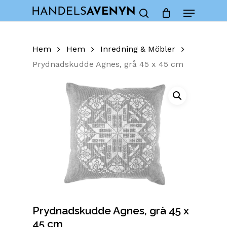
Skip
Menu
to
Close
Cart
search
Cart
main
content
Hem
Hem
Inredning & Möbler
Prydnadskudde Agnes, grå 45 x 45 cm
Prydnadskudde Agnes, grå 45 x
45 cm