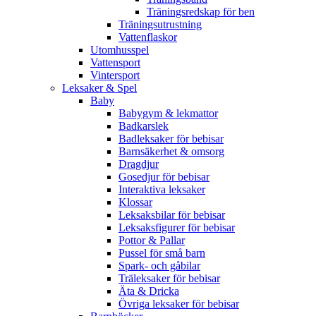
Träningsredskap för ben
Träningsutrustning
Vattenflaskor
Utomhusspel
Vattensport
Vintersport
Leksaker & Spel
Baby
Babygym & lekmattor
Badkarslek
Badleksaker för bebisar
Barnsäkerhet & omsorg
Dragdjur
Gosedjur för bebisar
Interaktiva leksaker
Klossar
Leksaksbilar för bebisar
Leksaksfigurer för bebisar
Pottor & Pallar
Pussel för små barn
Spark- och gåbilar
Träleksaker för bebisar
Äta & Dricka
Övriga leksaker för bebisar