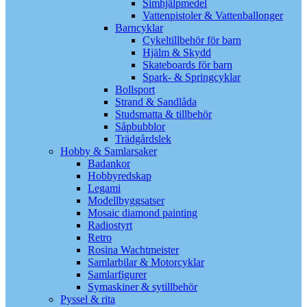
Simhjälpmedel
Vattenpistoler & Vattenballonger
Barncyklar
Cykeltillbehör för barn
Hjälm & Skydd
Skateboards för barn
Spark- & Springcyklar
Bollsport
Strand & Sandlåda
Studsmatta & tillbehör
Såpbubblor
Trädgårdslek
Hobby & Samlarsaker
Badankor
Hobbyredskap
Legami
Modellbyggsatser
Mosaic diamond painting
Radiostyrt
Retro
Rosina Wachtmeister
Samlarbilar & Motorcyklar
Samlarfigurer
Symaskiner & sytillbehör
Pyssel & rita