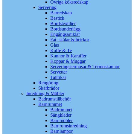
Övriga köksredskap
Servering
Barredskap
Bestick
Bordstextilier
Bordsunderlägg
Engångsartiklar
Fat, skålar & brickor
Glas
Kaffe & Te
Kannor & Karaffer
Koppar & Muggar
Serveringstermosar & Termoskannor
Servetter
Tallrikar
Rengöring
Skärbrädor
Inredning & Möbler
Badrumstillbehör
Barnrummet
Badrummet
Sängkläder
Barnmöbler
Barnrumsinredning
Barnlampor