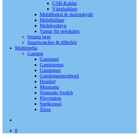
USB-Kablar
Väggladdare
Mobilfodral & skärmskydd
Mobilhållare
Mobilverktyg
Vantar för pekskärm
Smarta hem
Smartwatches & tillbehör
Multimedia
Gaming
Gamepad
Gamingmus
Gamingset
Gamingtangentbord
Headset
Musmatta
Nintendo Switch
Playstation
Spelkonsol
Xbox
search
0