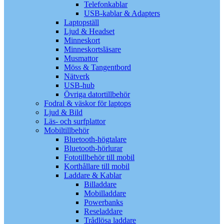
Telefonkablar
USB-kablar & Adapters
Laptopställ
Ljud & Headset
Minneskort
Minneskortsläsare
Musmattor
Möss & Tangentbord
Nätverk
USB-hub
Övriga datortillbehör
Fodral & väskor för laptops
Ljud & Bild
Läs- och surfplattor
Mobiltillbehör
Bluetooth-högtalare
Bluetooth-hörlurar
Fototillbehör till mobil
Korthållare till mobil
Laddare & Kablar
Billaddare
Mobilladdare
Powerbanks
Reseladdare
Trådlösa laddare