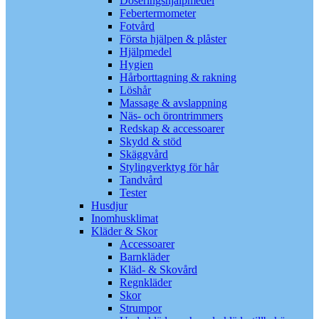
Doseringshjälpmedel
Febertermometer
Fotvård
Första hjälpen & plåster
Hjälpmedel
Hygien
Hårborttagning & rakning
Löshår
Massage & avslappning
Näs- och örontrimmers
Redskap & accessoarer
Skydd & stöd
Skäggvård
Stylingverktyg för hår
Tandvård
Tester
Husdjur
Inomhusklimat
Kläder & Skor
Accessoarer
Barnkläder
Kläd- & Skovård
Regnkläder
Skor
Strumpor