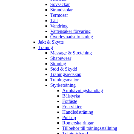
Sovsäckar
Strandstolar
Termosar
Tält
Vandring
Vattensäker förvaring
Överlevnadsutrustning
Jakt & Skytte
Träning
Massage & Stretching
Shapewear
Simning
Stöd & Skydd
Träningsredskap
Träningsmattor
Styrketräning
Armhävningshandtag
Bålstyrka
Fotfäste
Fria vikter
Handledsträning
Pull-up
Romerska ringar
Tillbehör till träningsställning
Träningsband