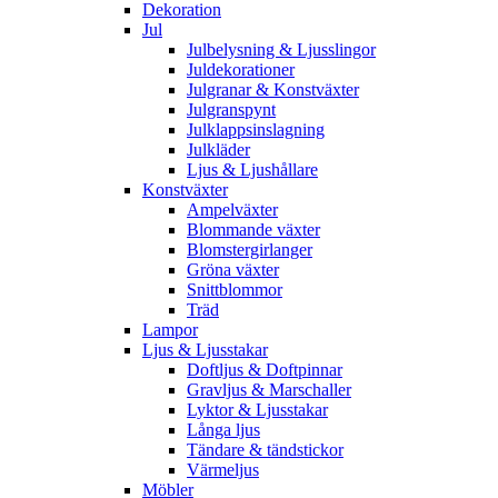
Dekoration
Jul
Julbelysning & Ljusslingor
Juldekorationer
Julgranar & Konstväxter
Julgranspynt
Julklappsinslagning
Julkläder
Ljus & Ljushållare
Konstväxter
Ampelväxter
Blommande växter
Blomstergirlanger
Gröna växter
Snittblommor
Träd
Lampor
Ljus & Ljusstakar
Doftljus & Doftpinnar
Gravljus & Marschaller
Lyktor & Ljusstakar
Långa ljus
Tändare & tändstickor
Värmeljus
Möbler