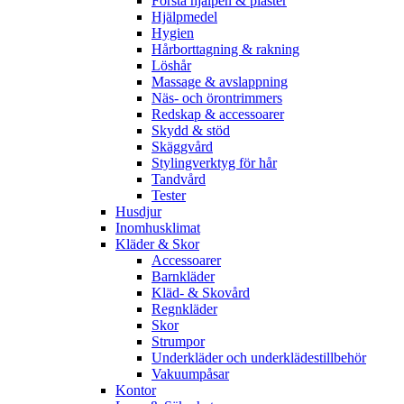
Första hjälpen & plåster
Hjälpmedel
Hygien
Hårborttagning & rakning
Löshår
Massage & avslappning
Näs- och örontrimmers
Redskap & accessoarer
Skydd & stöd
Skäggvård
Stylingverktyg för hår
Tandvård
Tester
Husdjur
Inomhusklimat
Kläder & Skor
Accessoarer
Barnkläder
Kläd- & Skovård
Regnkläder
Skor
Strumpor
Underkläder och underklädestillbehör
Vakuumpåsar
Kontor