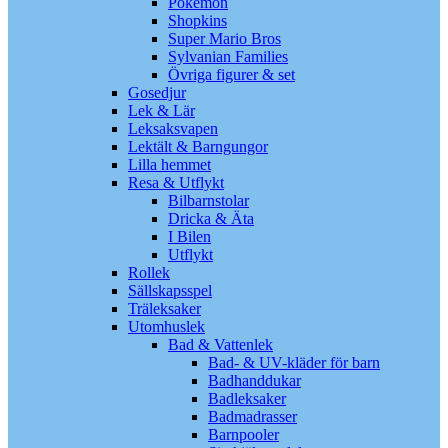
Pokémon
Shopkins
Super Mario Bros
Sylvanian Families
Övriga figurer & set
Gosedjur
Lek & Lär
Leksaksvapen
Lektält & Barngungor
Lilla hemmet
Resa & Utflykt
Bilbarnstolar
Dricka & Äta
I Bilen
Utflykt
Rollek
Sällskapsspel
Träleksaker
Utomhuslek
Bad & Vattenlek
Bad- & UV-kläder för barn
Badhanddukar
Badleksaker
Badmadrasser
Barnpooler