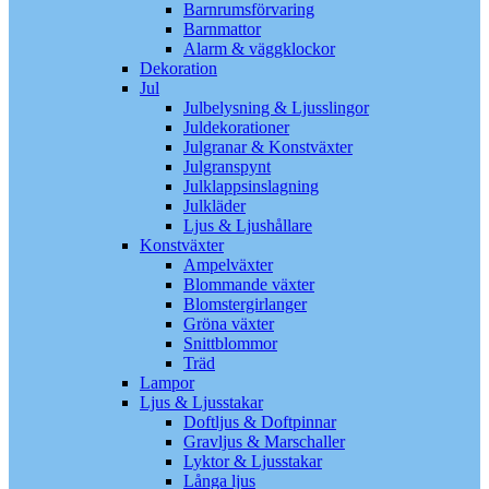
Barnrumsförvaring
Barnmattor
Alarm & väggklockor
Dekoration
Jul
Julbelysning & Ljusslingor
Juldekorationer
Julgranar & Konstväxter
Julgranspynt
Julklappsinslagning
Julkläder
Ljus & Ljushållare
Konstväxter
Ampelväxter
Blommande växter
Blomstergirlanger
Gröna växter
Snittblommor
Träd
Lampor
Ljus & Ljusstakar
Doftljus & Doftpinnar
Gravljus & Marschaller
Lyktor & Ljusstakar
Långa ljus