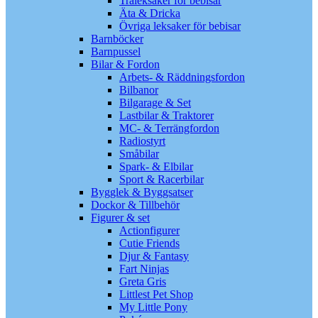
Träleksaker för bebisar
Äta & Dricka
Övriga leksaker för bebisar
Barnböcker
Barnpussel
Bilar & Fordon
Arbets- & Räddningsfordon
Bilbanor
Bilgarage & Set
Lastbilar & Traktorer
MC- & Terrängfordon
Radiostyrt
Småbilar
Spark- & Elbilar
Sport & Racerbilar
Bygglek & Byggsatser
Dockor & Tillbehör
Figurer & set
Actionfigurer
Cutie Friends
Djur & Fantasy
Fart Ninjas
Greta Gris
Littlest Pet Shop
My Little Pony