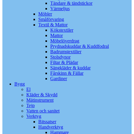
Tändare & tändstickor
Värmeljus
Möbler
Småförvaring
Textil & Mattor
Kökstextiler
Mattor
Möbelöverdrag
Prydnadskuddar & Kuddfodral
Badrumstextilier
Stolsdynor
Filtar & Plädar
Sängkläder & kuddar
Fårskinn & Fällar
Gardiner
Bygg
El
Kläder & Skydd
Mätinstrument
Tejp
Vatten och sanitet
Verktyg
Bitssatser
Handverktyg
Hammare