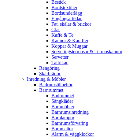
Bestick
Bordstextilier
Bordsunderlägg
Engångsartiklar
Fat, skålar & brickor
Glas
Kaffe & Te
Kannor & Karaffer
Koppar & Muggar
Serveringstermosar & Termoskannor
Servetter
Tallrikar
Rengöring
Skärbrädor
Inredning & Möbler
Badrumstillbehör
Barnrummet
Badrummet
Sängkläder
Barnmöbler
Barnrumsinredning
Barnlampor
Barnrumsförvaring
Barnmattor
Alarm & väggklockor