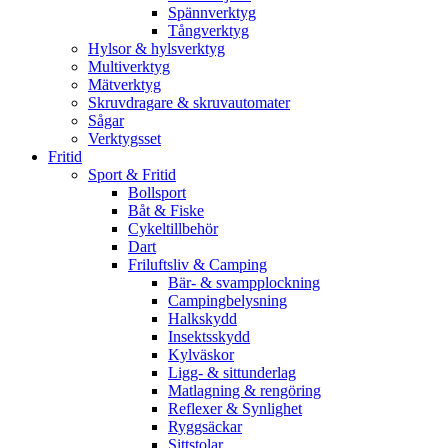
Spännverktyg
Tångverktyg
Hylsor & hylsverktyg
Multiverktyg
Mätverktyg
Skruvdragare & skruvautomater
Sågar
Verktygsset
Fritid
Sport & Fritid
Bollsport
Båt & Fiske
Cykeltillbehör
Dart
Friluftsliv & Camping
Bär- & svampplockning
Campingbelysning
Halkskydd
Insektsskydd
Kylväskor
Ligg- & sittunderlag
Matlagning & rengöring
Reflexer & Synlighet
Ryggsäckar
Sittstolar