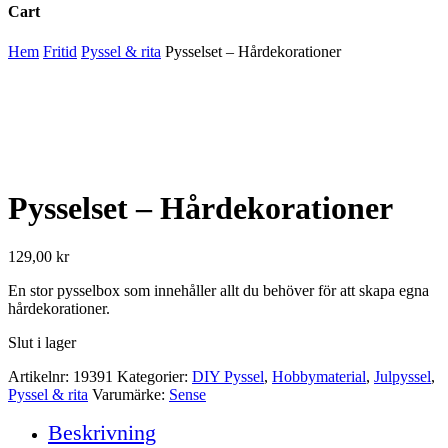
Cart
Close
Hem
Fritid
Pyssel & rita
Pysselset – Hårdekorationer
Cart
Pysselset – Hårdekorationer
129,00
kr
En stor pysselbox som innehåller allt du behöver för att skapa egna
hårdekorationer.
Slut i lager
Artikelnr:
19391
Kategorier:
DIY Pyssel
,
Hobbymaterial
,
Julpyssel
,
Pyssel & rita
Varumärke:
Sense
Beskrivning