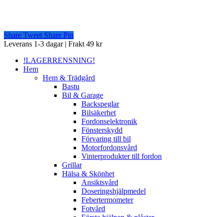
Share
Tweet
Share
Pin
Close
Leverans 1-3 dagar | Frakt 49 kr
Menu
!LAGERRENSNING!
Hem
Hem & Trädgård
Bastu
Bil & Garage
Backspeglar
Bilsäkerhet
Fordonselektronik
Fönsterskydd
Förvaring till bil
Motorfordonsvård
Vinterprodukter till fordon
Grillar
Hälsa & Skönhet
Ansiktsvård
Doseringshjälpmedel
Febertermometer
Fotvård