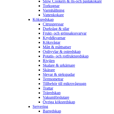
Slow Cookers & ris-och pastakokare
Torkugnar
Varmhållning
Vattenkokare
Köksredskap
Citruspressar
Durkslag & silar
Frukt- och grönsakssvarvar
Kryddkvarnar
Köksvågar
Mått & måttsatser
Osthyvlar & ostredskap
Potatis- och rotfruktsredskap
Rivjärn
Skalare & urkärnare
Skärare
Slevar & stekspadar
Termometrar
Tillbehör till mikrovågsugn
Trattar
Träredskap
Vakumförslutare
Övriga köksredskap
Servering
Barredskap