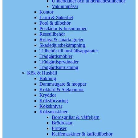
Underkläder och underklädestillbehör
Vakuumpåsar
Kontor
Larm & Säkerhet
Pool & tillbehör
Postlådor & husnummer
Resetillbehör
Roliga & smarta grejer
Skadedjursbekämpning
Tillbehör till hushållsapparater
Trädgårdsmöbler
Trädgårdsprydnader
Trädgårdsutrustning
Kök & Hushåll
Bakning
Dammsugare & moppar
Kokkärl & Stekpannor
Kryddor
Köksförvaring
Köksknivar
Köksmaskiner
Bordsgrillar & våffeljärn
Brödrostar
Fritöser
Kaffemaskiner & kaffetillbehör