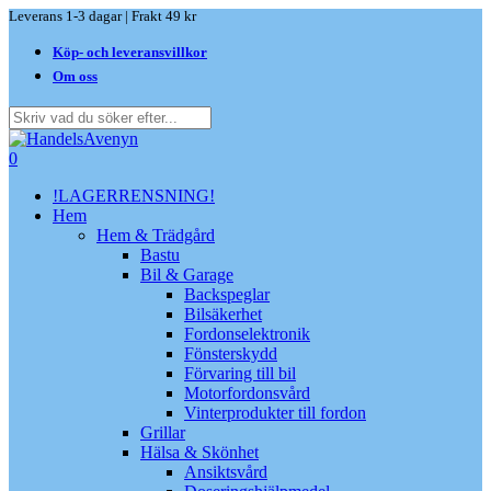
Skip
Leverans 1-3 dagar | Frakt 49 kr
to
Köp- och leveransvillkor
main
content
Om oss
Close
Search
search
0
Menu
!LAGERRENSNING!
Hem
Hem & Trädgård
Bastu
Bil & Garage
Backspeglar
Bilsäkerhet
Fordonselektronik
Fönsterskydd
Förvaring till bil
Motorfordonsvård
Vinterprodukter till fordon
Grillar
Hälsa & Skönhet
Ansiktsvård