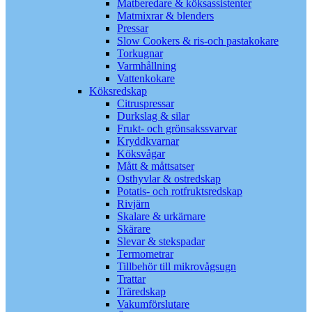
Matberedare & köksassistenter
Matmixrar & blenders
Pressar
Slow Cookers & ris-och pastakokare
Torkugnar
Varmhållning
Vattenkokare
Köksredskap
Citruspressar
Durkslag & silar
Frukt- och grönsakssvarvar
Kryddkvarnar
Köksvågar
Mått & måttsatser
Osthyvlar & ostredskap
Potatis- och rotfruktsredskap
Rivjärn
Skalare & urkärnare
Skärare
Slevar & stekspadar
Termometrar
Tillbehör till mikrovågsugn
Trattar
Träredskap
Vakumförslutare