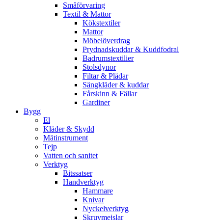
Småförvaring
Textil & Mattor
Kökstextiler
Mattor
Möbelöverdrag
Prydnadskuddar & Kuddfodral
Badrumstextilier
Stolsdynor
Filtar & Plädar
Sängkläder & kuddar
Fårskinn & Fällar
Gardiner
Bygg
El
Kläder & Skydd
Mätinstrument
Tejp
Vatten och sanitet
Verktyg
Bitssatser
Handverktyg
Hammare
Knivar
Nyckelverktyg
Skruvmejslar