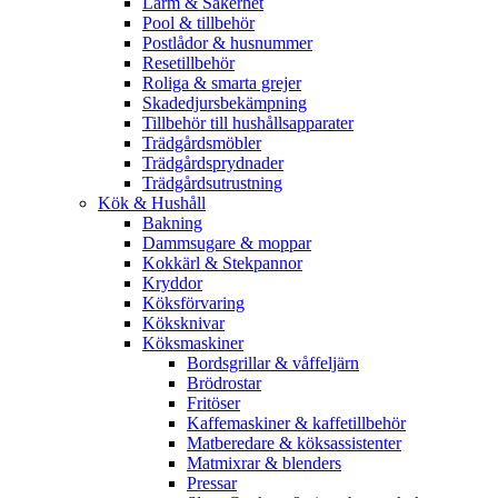
Larm & Säkerhet
Pool & tillbehör
Postlådor & husnummer
Resetillbehör
Roliga & smarta grejer
Skadedjursbekämpning
Tillbehör till hushållsapparater
Trädgårdsmöbler
Trädgårdsprydnader
Trädgårdsutrustning
Kök & Hushåll
Bakning
Dammsugare & moppar
Kokkärl & Stekpannor
Kryddor
Köksförvaring
Köksknivar
Köksmaskiner
Bordsgrillar & våffeljärn
Brödrostar
Fritöser
Kaffemaskiner & kaffetillbehör
Matberedare & köksassistenter
Matmixrar & blenders
Pressar