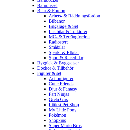
Barnböcker
Barnpussel
Bilar & Fordon
Arbets- & Räddningsfordon
Bilbanor
Bilgarage & Set
Lastbilar & Traktorer
MC- & Terrängfordon
Radiostyrt
Småbilar
Spark- & Elbilar
Sport & Racerbilar
Bygglek & Byggsatser
Dockor & Tillbehör
Figurer & set
Actionfigurer
Cutie Friends
Djur & Fantasy
Fart Ninjas
Greta Gris
Littlest Pet Shop
My Little Pony
Pokémon
Shopkins
Super Mario Bros