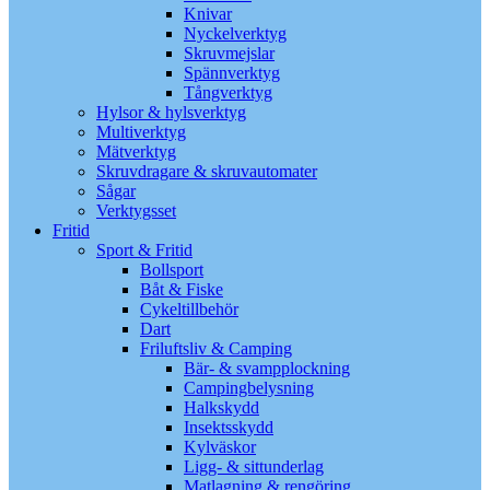
Knivar
Nyckelverktyg
Skruvmejslar
Spännverktyg
Tångverktyg
Hylsor & hylsverktyg
Multiverktyg
Mätverktyg
Skruvdragare & skruvautomater
Sågar
Verktygsset
Fritid
Sport & Fritid
Bollsport
Båt & Fiske
Cykeltillbehör
Dart
Friluftsliv & Camping
Bär- & svampplockning
Campingbelysning
Halkskydd
Insektsskydd
Kylväskor
Ligg- & sittunderlag
Matlagning & rengöring