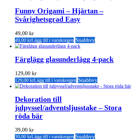
Funny Origami – Hjärtan –
Svårighetsgrad Easy
49,00
kr
Snabbvy
49,00
kr
Lägg till i varukorgen
Färglägg glasunderlägg 4-pack
129,00
kr
Snabbvy
129,00
kr
Lägg till i varukorgen
Dekoration till
julpyssel/adventsljusstake – Stora
röda bär
39,00
kr
Snabbvy
39,00
kr
Lägg till i varukorgen