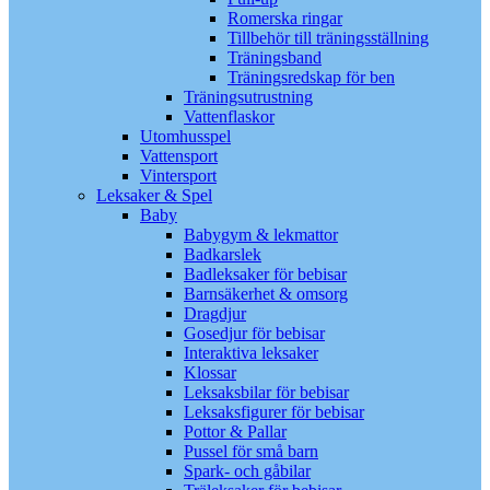
Romerska ringar
Tillbehör till träningsställning
Träningsband
Träningsredskap för ben
Träningsutrustning
Vattenflaskor
Utomhusspel
Vattensport
Vintersport
Leksaker & Spel
Baby
Babygym & lekmattor
Badkarslek
Badleksaker för bebisar
Barnsäkerhet & omsorg
Dragdjur
Gosedjur för bebisar
Interaktiva leksaker
Klossar
Leksaksbilar för bebisar
Leksaksfigurer för bebisar
Pottor & Pallar
Pussel för små barn
Spark- och gåbilar