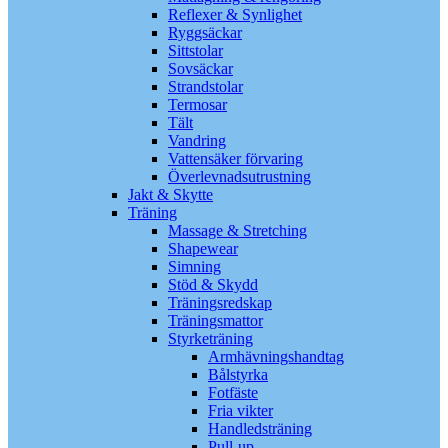
Reflexer & Synlighet
Ryggsäckar
Sittstolar
Sovsäckar
Strandstolar
Termosar
Tält
Vandring
Vattensäker förvaring
Överlevnadsutrustning
Jakt & Skytte
Träning
Massage & Stretching
Shapewear
Simning
Stöd & Skydd
Träningsredskap
Träningsmattor
Styrketräning
Armhävningshandtag
Bålstyrka
Fotfäste
Fria vikter
Handledsträning
Pull-up