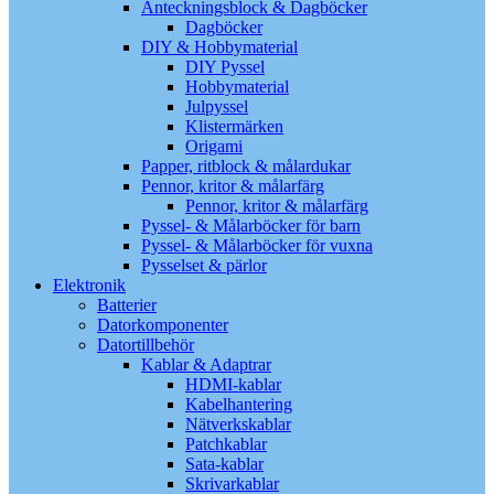
Anteckningsblock & Dagböcker
Dagböcker
DIY & Hobbymaterial
DIY Pyssel
Hobbymaterial
Julpyssel
Klistermärken
Origami
Papper, ritblock & målardukar
Pennor, kritor & målarfärg
Pennor, kritor & målarfärg
Pyssel- & Målarböcker för barn
Pyssel- & Målarböcker för vuxna
Pysselset & pärlor
Elektronik
Batterier
Datorkomponenter
Datortillbehör
Kablar & Adaptrar
HDMI-kablar
Kabelhantering
Nätverkskablar
Patchkablar
Sata-kablar
Skrivarkablar