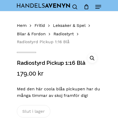
Skip
Menu
to
Close
Cart
search
Cart
main
content
Hem
Fritid
Leksaker & Spel
Bilar & Fordon
Radiostyrt
Radiostyrd Pickup 1:16 Blå
Radiostyrd Pickup 1:16 Blå
179,00
kr
Med den här coola blåa pickupen har du
många timmar av skoj framför dig!
Slut i lager