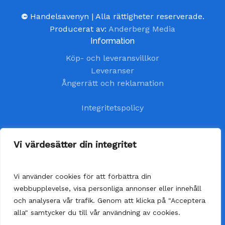
©
Handelsavenyn | Alla rättigheter reserverade.
Producerat av:
Anderberg Media
Information
Köp- och leveransvillkor
Leveranser
Ångerrätt och reklamation
Integritetspolicy
Kundtjänst
Vi värdesätter din integritet
kundservice@handelsavenyn.se
Vi använder cookies för att förbättra din
Vår kundtjänst har öppet alla helgfria vardagar.
webbupplevelse, visa personliga annonser eller innehåll
Vi besvarar dina frågor så fort som möjligt,
och analysera vår trafik. Genom att klicka på "Acceptera
senast inom 48 timmar.
alla" samtycker du till vår användning av cookies.