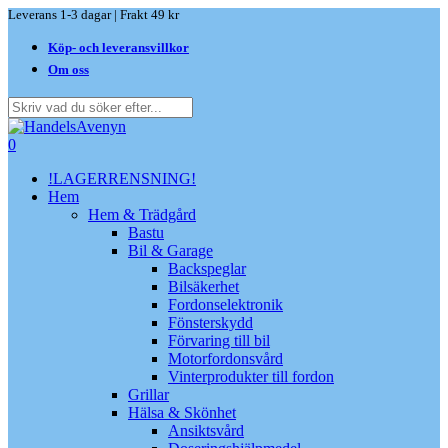
Skip
Leverans 1-3 dagar | Frakt 49 kr
to
Köp- och leveransvillkor
main
content
Om oss
Close
Search
search
0
Menu
!LAGERRENSNING!
Hem
Hem & Trädgård
Bastu
Bil & Garage
Backspeglar
Bilsäkerhet
Fordonselektronik
Fönsterskydd
Förvaring till bil
Motorfordonsvård
Vinterprodukter till fordon
Grillar
Hälsa & Skönhet
Ansiktsvård