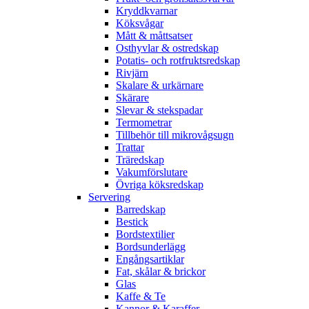
Kryddkvarnar
Köksvågar
Mått & måttsatser
Osthyvlar & ostredskap
Potatis- och rotfruktsredskap
Rivjärn
Skalare & urkärnare
Skärare
Slevar & stekspadar
Termometrar
Tillbehör till mikrovågsugn
Trattar
Träredskap
Vakumförslutare
Övriga köksredskap
Servering
Barredskap
Bestick
Bordstextilier
Bordsunderlägg
Engångsartiklar
Fat, skålar & brickor
Glas
Kaffe & Te
Kannor & Karaffer