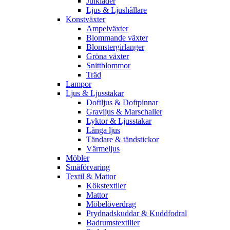
Julkläder
Ljus & Ljushållare
Konstväxter
Ampelväxter
Blommande växter
Blomstergirlanger
Gröna växter
Snittblommor
Träd
Lampor
Ljus & Ljusstakar
Doftljus & Doftpinnar
Gravljus & Marschaller
Lyktor & Ljusstakar
Långa ljus
Tändare & tändstickor
Värmeljus
Möbler
Småförvaring
Textil & Mattor
Kökstextiler
Mattor
Möbelöverdrag
Prydnadskuddar & Kuddfodral
Badrumstextilier