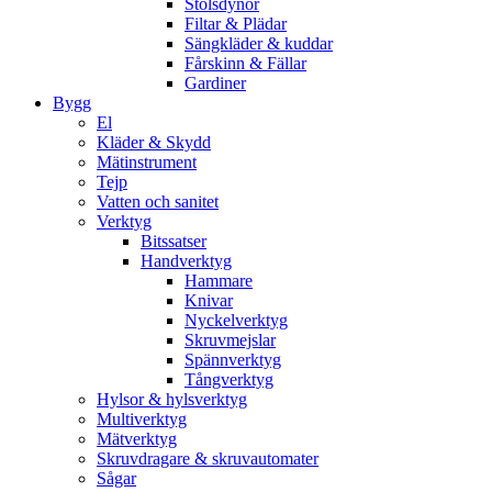
Stolsdynor
Filtar & Plädar
Sängkläder & kuddar
Fårskinn & Fällar
Gardiner
Bygg
El
Kläder & Skydd
Mätinstrument
Tejp
Vatten och sanitet
Verktyg
Bitssatser
Handverktyg
Hammare
Knivar
Nyckelverktyg
Skruvmejslar
Spännverktyg
Tångverktyg
Hylsor & hylsverktyg
Multiverktyg
Mätverktyg
Skruvdragare & skruvautomater
Sågar