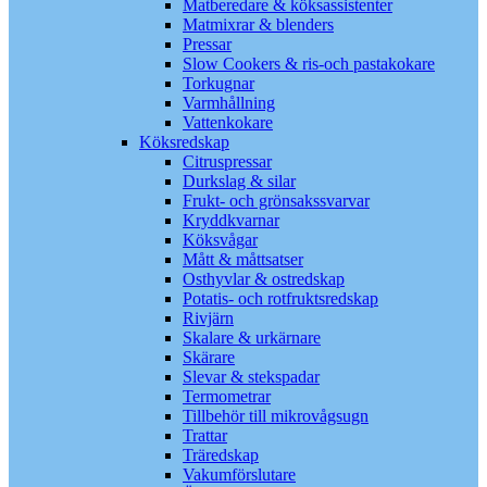
Matberedare & köksassistenter
Matmixrar & blenders
Pressar
Slow Cookers & ris-och pastakokare
Torkugnar
Varmhållning
Vattenkokare
Köksredskap
Citruspressar
Durkslag & silar
Frukt- och grönsakssvarvar
Kryddkvarnar
Köksvågar
Mått & måttsatser
Osthyvlar & ostredskap
Potatis- och rotfruktsredskap
Rivjärn
Skalare & urkärnare
Skärare
Slevar & stekspadar
Termometrar
Tillbehör till mikrovågsugn
Trattar
Träredskap
Vakumförslutare