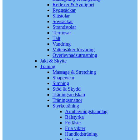
Reflexer & Synlighet
Ryggsäckar
Sittstolar
Sovsäckar
Strandstolar
Termosar
Tält
Vandring
Vattensäker förvaring
Överlevnadsutrustning
Jakt & Skytte
Träning
Massage & Stretching
Shapewear
Simning
Stöd & Skydd
Träningsredskap
Träningsmattor
Styrketräning
Armhävningshandtag
Bålstyrka
Fotfäste
Fria vikter
Handledsträning
Pull-up