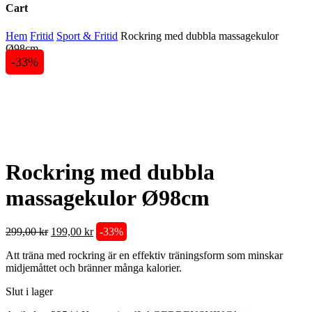
Cart
Close
Hem
Fritid
Sport & Fritid
Rockring med dubbla massagekulor
Cart
Ø98cm
-33%
Rockring med dubbla
massagekulor Ø98cm
Det
Det
299,00
kr
199,00
kr
-33%
ursprungliga
nuvarande
Att träna med rockring är en effektiv träningsform som minskar
priset
priset
midjemåttet och bränner många kalorier.
var:
är:
299,00 kr.
199,00 kr.
Slut i lager