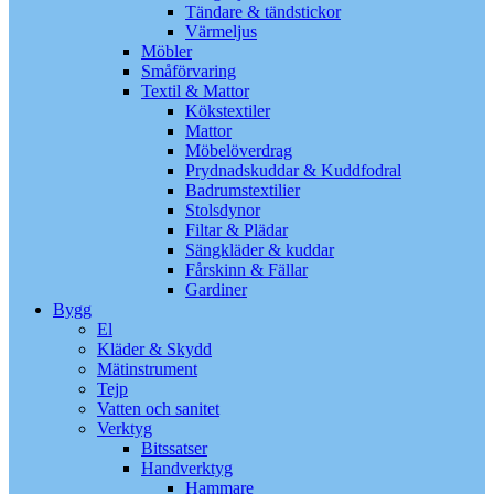
Tändare & tändstickor
Värmeljus
Möbler
Småförvaring
Textil & Mattor
Kökstextiler
Mattor
Möbelöverdrag
Prydnadskuddar & Kuddfodral
Badrumstextilier
Stolsdynor
Filtar & Plädar
Sängkläder & kuddar
Fårskinn & Fällar
Gardiner
Bygg
El
Kläder & Skydd
Mätinstrument
Tejp
Vatten och sanitet
Verktyg
Bitssatser
Handverktyg
Hammare