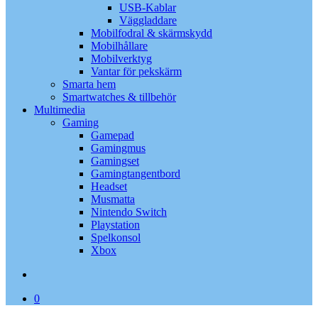
USB-Kablar
Väggladdare
Mobilfodral & skärmskydd
Mobilhållare
Mobilverktyg
Vantar för pekskärm
Smarta hem
Smartwatches & tillbehör
Multimedia
Gaming
Gamepad
Gamingmus
Gamingset
Gamingtangentbord
Headset
Musmatta
Nintendo Switch
Playstation
Spelkonsol
Xbox
search
0