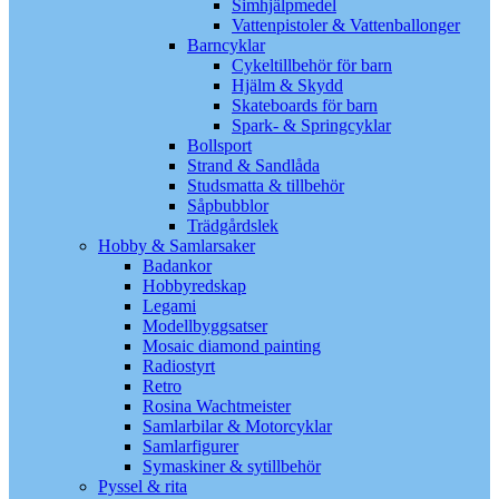
Simhjälpmedel
Vattenpistoler & Vattenballonger
Barncyklar
Cykeltillbehör för barn
Hjälm & Skydd
Skateboards för barn
Spark- & Springcyklar
Bollsport
Strand & Sandlåda
Studsmatta & tillbehör
Såpbubblor
Trädgårdslek
Hobby & Samlarsaker
Badankor
Hobbyredskap
Legami
Modellbyggsatser
Mosaic diamond painting
Radiostyrt
Retro
Rosina Wachtmeister
Samlarbilar & Motorcyklar
Samlarfigurer
Symaskiner & sytillbehör
Pyssel & rita