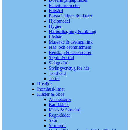
Doseringshjälpmedel
Febertermometer
Fotvård
Första hjälpen & plåster
Hjälpmedel
Hygien
Hårborttagning & rakning
Löshår
Massage & avslappning
Näs- och örontrimmers
Redskap & accessoarer
Skydd & stöd
Skäggvård
Stylingverktyg för hår
Tandvård
Tester
Husdjur
Inomhusklimat
Kläder & Skor
Accessoarer
Barnkläder
Kläd- & Skovård
Regnkläder
Skor
Strumpor