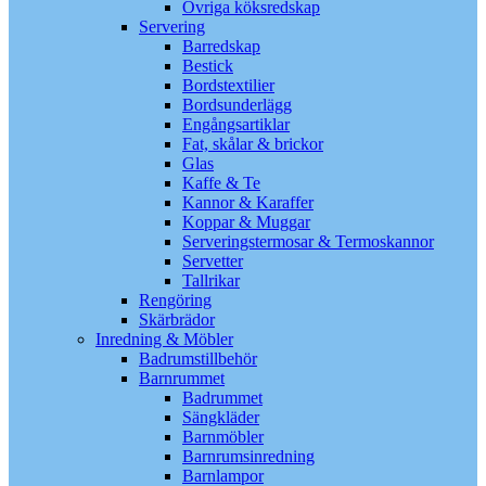
Övriga köksredskap
Servering
Barredskap
Bestick
Bordstextilier
Bordsunderlägg
Engångsartiklar
Fat, skålar & brickor
Glas
Kaffe & Te
Kannor & Karaffer
Koppar & Muggar
Serveringstermosar & Termoskannor
Servetter
Tallrikar
Rengöring
Skärbrädor
Inredning & Möbler
Badrumstillbehör
Barnrummet
Badrummet
Sängkläder
Barnmöbler
Barnrumsinredning
Barnlampor