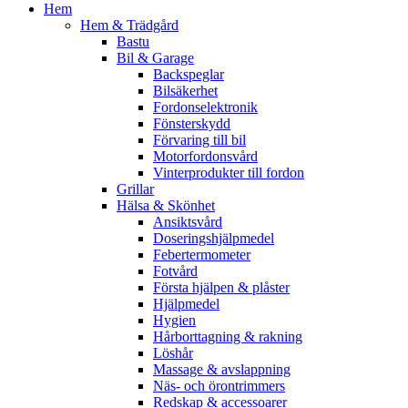
Hem
Hem & Trädgård
Bastu
Bil & Garage
Backspeglar
Bilsäkerhet
Fordonselektronik
Fönsterskydd
Förvaring till bil
Motorfordonsvård
Vinterprodukter till fordon
Grillar
Hälsa & Skönhet
Ansiktsvård
Doseringshjälpmedel
Febertermometer
Fotvård
Första hjälpen & plåster
Hjälpmedel
Hygien
Hårborttagning & rakning
Löshår
Massage & avslappning
Näs- och örontrimmers
Redskap & accessoarer