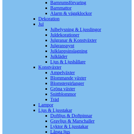
Barnrumsförvaring
Barnmattor
Alarm & väggklockor
Dekoration
Jul
Julbelysning & Ljusslingor
Juldekorationer
Julgranar & Konstväxter
Julgranspynt
Julklappsinslagning
Julkläder
Ljus & Ljushållare
Konstväxter
Ampelväxter
Blommande växter
Blomstergirlanger
Gröna växter
Snittblommor
Träd
Lampor
Ljus & Ljusstakar
Doftljus & Doftpinnar
Gravljus & Marschaller
Lyktor & Ljusstakar
Långa ljus