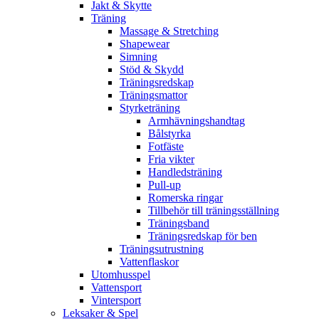
Jakt & Skytte
Träning
Massage & Stretching
Shapewear
Simning
Stöd & Skydd
Träningsredskap
Träningsmattor
Styrketräning
Armhävningshandtag
Bålstyrka
Fotfäste
Fria vikter
Handledsträning
Pull-up
Romerska ringar
Tillbehör till träningsställning
Träningsband
Träningsredskap för ben
Träningsutrustning
Vattenflaskor
Utomhusspel
Vattensport
Vintersport
Leksaker & Spel