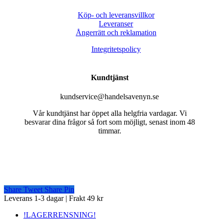
Köp- och leveransvillkor
Leveranser
Ångerrätt och reklamation
Integritetspolicy
Kundtjänst
kundservice@handelsavenyn.se
Vår kundtjänst har öppet alla helgfria vardagar. Vi
besvarar dina frågor så fort som möjligt, senast inom 48
timmar.
Share
Tweet
Share
Pin
Close
Leverans 1-3 dagar | Frakt 49 kr
Menu
!LAGERRENSNING!