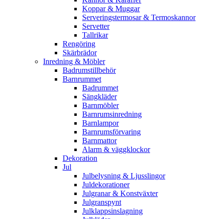
Koppar & Muggar
Serveringstermosar & Termoskannor
Servetter
Tallrikar
Rengöring
Skärbrädor
Inredning & Möbler
Badrumstillbehör
Barnrummet
Badrummet
Sängkläder
Barnmöbler
Barnrumsinredning
Barnlampor
Barnrumsförvaring
Barnmattor
Alarm & väggklockor
Dekoration
Jul
Julbelysning & Ljusslingor
Juldekorationer
Julgranar & Konstväxter
Julgranspynt
Julklappsinslagning