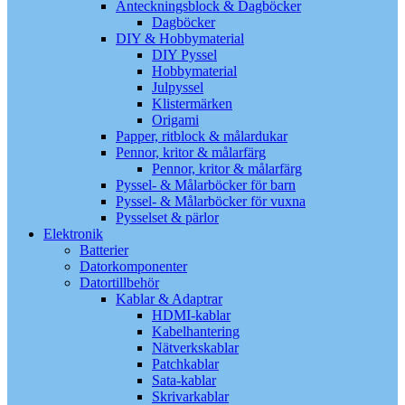
Anteckningsblock & Dagböcker
Dagböcker
DIY & Hobbymaterial
DIY Pyssel
Hobbymaterial
Julpyssel
Klistermärken
Origami
Papper, ritblock & målardukar
Pennor, kritor & målarfärg
Pennor, kritor & målarfärg
Pyssel- & Målarböcker för barn
Pyssel- & Målarböcker för vuxna
Pysselset & pärlor
Elektronik
Batterier
Datorkomponenter
Datortillbehör
Kablar & Adaptrar
HDMI-kablar
Kabelhantering
Nätverkskablar
Patchkablar
Sata-kablar
Skrivarkablar