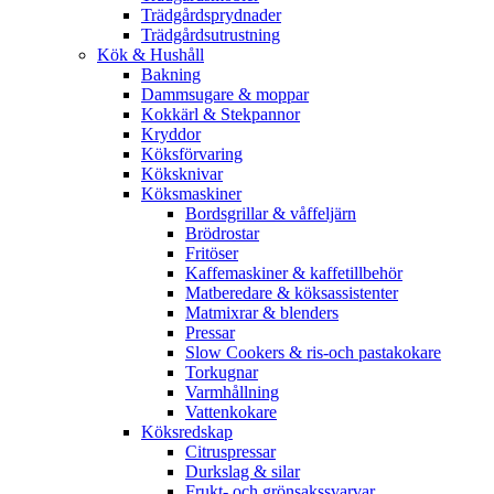
Trädgårdsprydnader
Trädgårdsutrustning
Kök & Hushåll
Bakning
Dammsugare & moppar
Kokkärl & Stekpannor
Kryddor
Köksförvaring
Köksknivar
Köksmaskiner
Bordsgrillar & våffeljärn
Brödrostar
Fritöser
Kaffemaskiner & kaffetillbehör
Matberedare & köksassistenter
Matmixrar & blenders
Pressar
Slow Cookers & ris-och pastakokare
Torkugnar
Varmhållning
Vattenkokare
Köksredskap
Citruspressar
Durkslag & silar
Frukt- och grönsakssvarvar