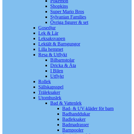
Pokémon
Shopkins
Super Mario Bros
Sylvanian Families
Övriga figurer & set
Gosedjur
Lek & Lär
Leksaksvapen
Lektält & Barngungor
Lilla hemmet
Resa & Utflykt
Bilbarnstolar
Dricka & Äta
I Bilen
Utflykt
Rollek
Sällskapsspel
Träleksaker
Utomhuslek
Bad & Vattenlek
Bad- & UV-kläder för barn
Badhanddukar
Badleksaker
Badmadrasser
Barnpooler