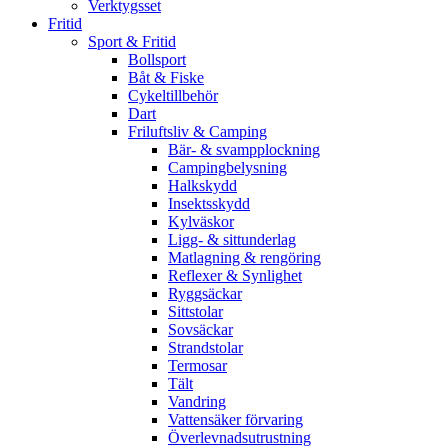
Verktygsset
Fritid
Sport & Fritid
Bollsport
Båt & Fiske
Cykeltillbehör
Dart
Friluftsliv & Camping
Bär- & svampplockning
Campingbelysning
Halkskydd
Insektsskydd
Kylväskor
Ligg- & sittunderlag
Matlagning & rengöring
Reflexer & Synlighet
Ryggsäckar
Sittstolar
Sovsäckar
Strandstolar
Termosar
Tält
Vandring
Vattensäker förvaring
Överlevnadsutrustning