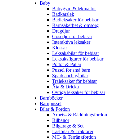
Baby
Babygym & lekmattor
Badkarslek
Badleksaker för bebisar
Barnsäkerhet & omsorg
Dragdjur
Gosedjur för bebisar
Interaktiva leksaker
Klossar
Leksaksbilar för bebisar
Leksaksfigurer för bebisar
Pottor & Pallar
Pussel för små barn
Spark- och gåbilar
Träleksaker för bebisar
Äta & Dricka
Övriga leksaker för bebisar
Barnböcker
Barnpussel
Bilar & Fordon
Arbets- & Räddningsfordon
Bilbanor
Bilgarage & Set
Lastbilar & Traktorer
MC- & Terrängfordon