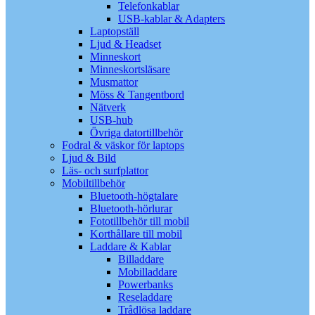
Telefonkablar
USB-kablar & Adapters
Laptopställ
Ljud & Headset
Minneskort
Minneskortsläsare
Musmattor
Möss & Tangentbord
Nätverk
USB-hub
Övriga datortillbehör
Fodral & väskor för laptops
Ljud & Bild
Läs- och surfplattor
Mobiltillbehör
Bluetooth-högtalare
Bluetooth-hörlurar
Fototillbehör till mobil
Korthållare till mobil
Laddare & Kablar
Billaddare
Mobilladdare
Powerbanks
Reseladdare
Trådlösa laddare