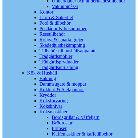
Underkläder och underklädestillbehör
Vakuumpåsar
Kontor
Larm & Säkerhet
Pool & tillbehör
Postlådor & husnummer
Resetillbehör
Roliga & smarta grejer
Skadedjursbekämpning
Tillbehör till hushållsapparater
Trädgårdsmöbler
Trädgårdsprydnader
Trädgårdsutrustning
Kök & Hushåll
Bakning
Dammsugare & moppar
Kokkärl & Stekpannor
Kryddor
Köksförvaring
Köksknivar
Köksmaskiner
Bordsgrillar & våffeljärn
Brödrostar
Fritöser
Kaffemaskiner & kaffetillbehör