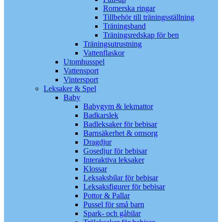
Romerska ringar
Tillbehör till träningsställning
Träningsband
Träningsredskap för ben
Träningsutrustning
Vattenflaskor
Utomhusspel
Vattensport
Vintersport
Leksaker & Spel
Baby
Babygym & lekmattor
Badkarslek
Badleksaker för bebisar
Barnsäkerhet & omsorg
Dragdjur
Gosedjur för bebisar
Interaktiva leksaker
Klossar
Leksaksbilar för bebisar
Leksaksfigurer för bebisar
Pottor & Pallar
Pussel för små barn
Spark- och gåbilar