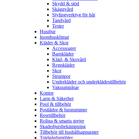
Skydd & stöd
Skäggvård
Stylingverktyg för hår
Tandvård
Tester
Husdjur
Inomhusklimat
Kläder & Skor
Accessoarer
Barnkläder
Kläd- & Skovård
Regnkläder
Skor
Strumpor
Underkläder och underklädestillbehör
Vakuumpåsar
Kontor
Larm & Säkerhet
Pool & tillbehör
Postlådor & husnummer
Resetillbehör
Roliga & smarta grejer
Skadedjursbekämpning
Tillbehör till hushållsapparater
Trädgårdsmöbler