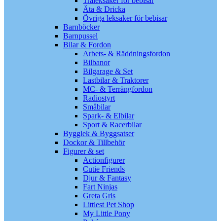
Träleksaker för bebisar
Äta & Dricka
Övriga leksaker för bebisar
Barnböcker
Barnpussel
Bilar & Fordon
Arbets- & Räddningsfordon
Bilbanor
Bilgarage & Set
Lastbilar & Traktorer
MC- & Terrängfordon
Radiostyrt
Småbilar
Spark- & Elbilar
Sport & Racerbilar
Bygglek & Byggsatser
Dockor & Tillbehör
Figurer & set
Actionfigurer
Cutie Friends
Djur & Fantasy
Fart Ninjas
Greta Gris
Littlest Pet Shop
My Little Pony