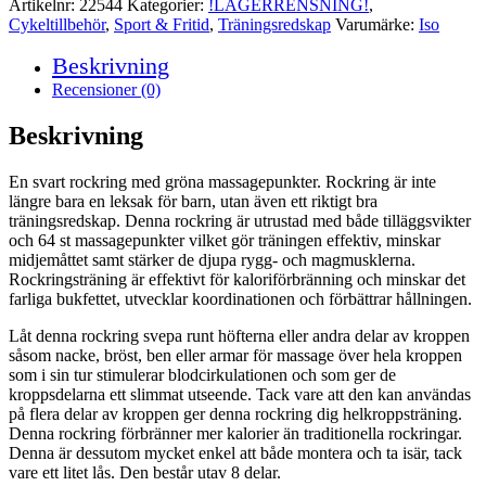
Artikelnr:
22544
Kategorier:
!LAGERRENSNING!
,
Cykeltillbehör
,
Sport & Fritid
,
Träningsredskap
Varumärke:
Iso
Beskrivning
Recensioner (0)
Beskrivning
En svart rockring med gröna massagepunkter. Rockring är inte
längre bara en leksak för barn, utan även ett riktigt bra
träningsredskap. Denna rockring är utrustad med både tilläggsvikter
och 64 st massagepunkter vilket gör träningen effektiv, minskar
midjemåttet samt stärker de djupa rygg- och magmusklerna.
Rockringsträning är effektivt för kaloriförbränning och minskar det
farliga bukfettet, utvecklar koordinationen och förbättrar hållningen.
Låt denna rockring svepa runt höfterna eller andra delar av kroppen
såsom nacke, bröst, ben eller armar för massage över hela kroppen
som i sin tur stimulerar blodcirkulationen och som ger de
kroppsdelarna ett slimmat utseende. Tack vare att den kan användas
på flera delar av kroppen ger denna rockring dig helkroppsträning.
Denna rockring förbränner mer kalorier än traditionella rockringar.
Denna är dessutom mycket enkel att både montera och ta isär, tack
vare ett litet lås. Den består utav 8 delar.