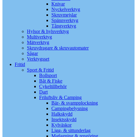
Knivar
Nyckelverktyg
Skruvmejslar
Spännverktyg
Tångverktyg
Hylsor & hylsverktyg
Multiverktyg
Mätverktyg
Skruvdragare & skruvautomater
Sågar
Verktygsset
Fritid
Sport & Fritid
Bollsport
Båt & Fiske
Cykeltillbehör
Dart
Friluftsliv & Camping
Bär- & svampplockning
Campingbelysning
Halkskydd
Insektsskydd
Kylväskor
Ligg- & sittunderlag
Matlagning & rengöring