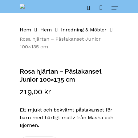
Skip
Menu
to
Close
Cart
search
Cart
main
content
Hem
Hem
Inredning & Möbler
Rosa hjärtan – Påslakanset Junior
100×135 cm
Rosa hjärtan – Påslakanset
Junior 100×135 cm
219,00
kr
Ett mjukt och bekvämt påslakanset för
barn med härligt motiv från Masha och
Björnen.