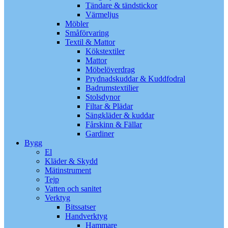
Tändare & tändstickor
Värmeljus
Möbler
Småförvaring
Textil & Mattor
Kökstextiler
Mattor
Möbelöverdrag
Prydnadskuddar & Kuddfodral
Badrumstextilier
Stolsdynor
Filtar & Plädar
Sängkläder & kuddar
Fårskinn & Fällar
Gardiner
Bygg
El
Kläder & Skydd
Mätinstrument
Tejp
Vatten och sanitet
Verktyg
Bitssatser
Handverktyg
Hammare