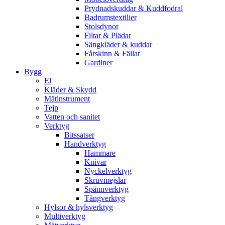
Prydnadskuddar & Kuddfodral
Badrumstextilier
Stolsdynor
Filtar & Plädar
Sängkläder & kuddar
Fårskinn & Fällar
Gardiner
Bygg
El
Kläder & Skydd
Mätinstrument
Tejp
Vatten och sanitet
Verktyg
Bitssatser
Handverktyg
Hammare
Knivar
Nyckelverktyg
Skruvmejslar
Spännverktyg
Tångverktyg
Hylsor & hylsverktyg
Multiverktyg