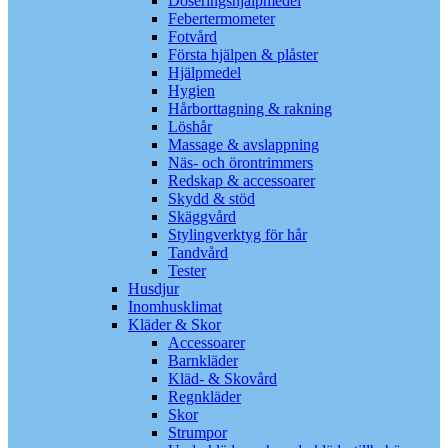
Doseringshjälpmedel
Febertermometer
Fotvård
Första hjälpen & plåster
Hjälpmedel
Hygien
Hårborttagning & rakning
Löshår
Massage & avslappning
Näs- och örontrimmers
Redskap & accessoarer
Skydd & stöd
Skäggvård
Stylingverktyg för hår
Tandvård
Tester
Husdjur
Inomhusklimat
Kläder & Skor
Accessoarer
Barnkläder
Kläd- & Skovård
Regnkläder
Skor
Strumpor