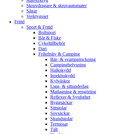
Mätverktyg
Skruvdragare & skruvautomater
Sågar
Verktygsset
Fritid
Sport & Fritid
Bollsport
Båt & Fiske
Cykeltillbehör
Dart
Friluftsliv & Camping
Bär- & svampplockning
Campingbelysning
Halkskydd
Insektsskydd
Kylväskor
Ligg- & sittunderlag
Matlagning & rengöring
Reflexer & Synlighet
Ryggsäckar
Sittstolar
Sovsäckar
Strandstolar
Termosar
Tält