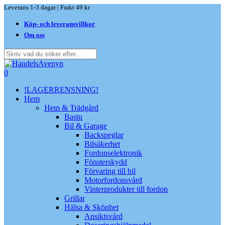
Skip
Leverans 1-3 dagar | Frakt 49 kr
to
Köp- och leveransvillkor
main
content
Om oss
Close
Search
search
0
Menu
!LAGERRENSNING!
Hem
Hem & Trädgård
Bastu
Bil & Garage
Backspeglar
Bilsäkerhet
Fordonselektronik
Fönsterskydd
Förvaring till bil
Motorfordonsvård
Vinterprodukter till fordon
Grillar
Hälsa & Skönhet
Ansiktsvård