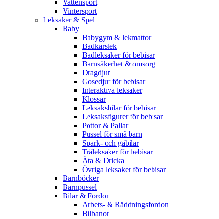
Vattensport
Vintersport
Leksaker & Spel
Baby
Babygym & lekmattor
Badkarslek
Badleksaker för bebisar
Barnsäkerhet & omsorg
Dragdjur
Gosedjur för bebisar
Interaktiva leksaker
Klossar
Leksaksbilar för bebisar
Leksaksfigurer för bebisar
Pottor & Pallar
Pussel för små barn
Spark- och gåbilar
Träleksaker för bebisar
Äta & Dricka
Övriga leksaker för bebisar
Barnböcker
Barnpussel
Bilar & Fordon
Arbets- & Räddningsfordon
Bilbanor