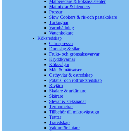
Matberedare & köksassistenter
Matmixrar & blenders
Pressar
Slow Cookers & ris-och pastakokare
Torkugnar
Varmhållning
Vattenkokare
Köksredskap
Citruspressar
Durkslag & silar
Frukt- och grönsakssvarvar
Kryddkvarnar
Köksvågar
Mått & måttsatser
Osthyvlar & ostredskap
Potatis- och rotfruktsredskap
Rivjärn
Skalare & urkärnare
Skärare
Slevar & stekspadar
Termometrar
Tillbehör till mikrovågsugn
Trattar
Träredskap
Vakumförslutare