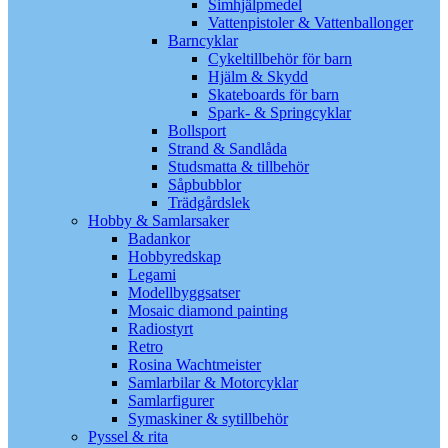
Simhjälpmedel
Vattenpistoler & Vattenballonger
Barncyklar
Cykeltillbehör för barn
Hjälm & Skydd
Skateboards för barn
Spark- & Springcyklar
Bollsport
Strand & Sandlåda
Studsmatta & tillbehör
Såpbubblor
Trädgårdslek
Hobby & Samlarsaker
Badankor
Hobbyredskap
Legami
Modellbyggsatser
Mosaic diamond painting
Radiostyrt
Retro
Rosina Wachtmeister
Samlarbilar & Motorcyklar
Samlarfigurer
Symaskiner & sytillbehör
Pyssel & rita