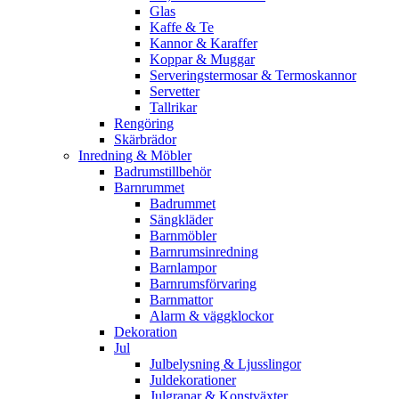
Glas
Kaffe & Te
Kannor & Karaffer
Koppar & Muggar
Serveringstermosar & Termoskannor
Servetter
Tallrikar
Rengöring
Skärbrädor
Inredning & Möbler
Badrumstillbehör
Barnrummet
Badrummet
Sängkläder
Barnmöbler
Barnrumsinredning
Barnlampor
Barnrumsförvaring
Barnmattor
Alarm & väggklockor
Dekoration
Jul
Julbelysning & Ljusslingor
Juldekorationer
Julgranar & Konstväxter