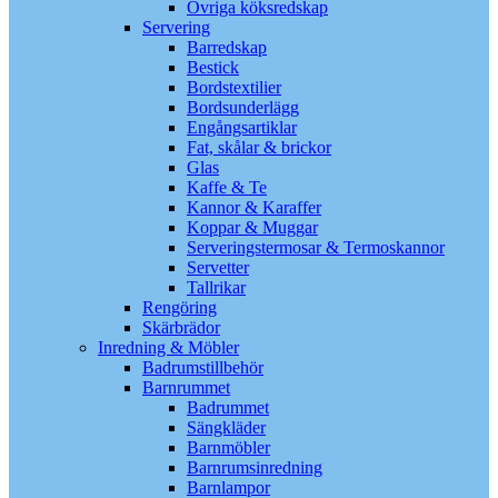
Övriga köksredskap
Servering
Barredskap
Bestick
Bordstextilier
Bordsunderlägg
Engångsartiklar
Fat, skålar & brickor
Glas
Kaffe & Te
Kannor & Karaffer
Koppar & Muggar
Serveringstermosar & Termoskannor
Servetter
Tallrikar
Rengöring
Skärbrädor
Inredning & Möbler
Badrumstillbehör
Barnrummet
Badrummet
Sängkläder
Barnmöbler
Barnrumsinredning
Barnlampor