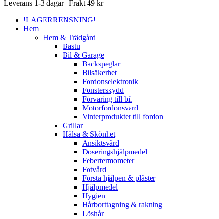
Close
Leverans 1-3 dagar | Frakt 49 kr
Menu
!LAGERRENSNING!
Hem
Hem & Trädgård
Bastu
Bil & Garage
Backspeglar
Bilsäkerhet
Fordonselektronik
Fönsterskydd
Förvaring till bil
Motorfordonsvård
Vinterprodukter till fordon
Grillar
Hälsa & Skönhet
Ansiktsvård
Doseringshjälpmedel
Febertermometer
Fotvård
Första hjälpen & plåster
Hjälpmedel
Hygien
Hårborttagning & rakning
Löshår