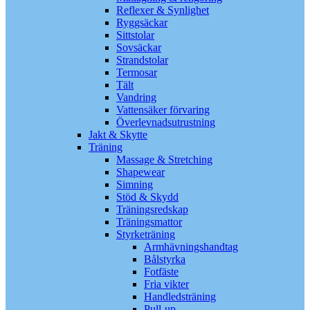
Reflexer & Synlighet
Ryggsäckar
Sittstolar
Sovsäckar
Strandstolar
Termosar
Tält
Vandring
Vattensäker förvaring
Överlevnadsutrustning
Jakt & Skytte
Träning
Massage & Stretching
Shapewear
Simning
Stöd & Skydd
Träningsredskap
Träningsmattor
Styrketräning
Armhävningshandtag
Bålstyrka
Fotfäste
Fria vikter
Handledsträning
Pull-up