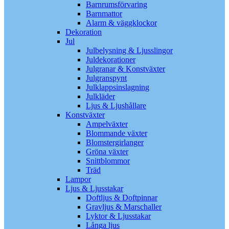
Barnrumsförvaring
Barnmattor
Alarm & väggklockor
Dekoration
Jul
Julbelysning & Ljusslingor
Juldekorationer
Julgranar & Konstväxter
Julgranspynt
Julklappsinslagning
Julkläder
Ljus & Ljushållare
Konstväxter
Ampelväxter
Blommande växter
Blomstergirlanger
Gröna växter
Snittblommor
Träd
Lampor
Ljus & Ljusstakar
Doftljus & Doftpinnar
Gravljus & Marschaller
Lyktor & Ljusstakar
Långa ljus