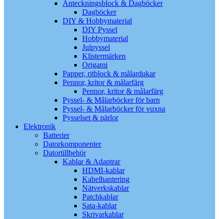
Anteckningsblock & Dagböcker
Dagböcker
DIY & Hobbymaterial
DIY Pyssel
Hobbymaterial
Julpyssel
Klistermärken
Origami
Papper, ritblock & målardukar
Pennor, kritor & målarfärg
Pennor, kritor & målarfärg
Pyssel- & Målarböcker för barn
Pyssel- & Målarböcker för vuxna
Pysselset & pärlor
Elektronik
Batterier
Datorkomponenter
Datortillbehör
Kablar & Adaptrar
HDMI-kablar
Kabelhantering
Nätverkskablar
Patchkablar
Sata-kablar
Skrivarkablar