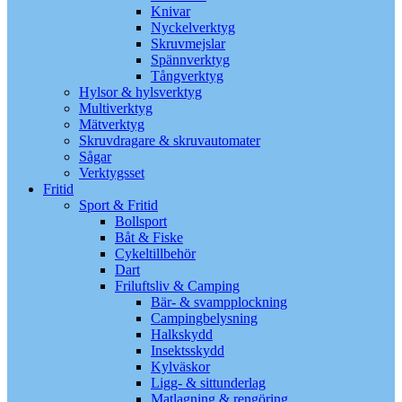
Knivar
Nyckelverktyg
Skruvmejslar
Spännverktyg
Tångverktyg
Hylsor & hylsverktyg
Multiverktyg
Mätverktyg
Skruvdragare & skruvautomater
Sågar
Verktygsset
Fritid
Sport & Fritid
Bollsport
Båt & Fiske
Cykeltillbehör
Dart
Friluftsliv & Camping
Bär- & svampplockning
Campingbelysning
Halkskydd
Insektsskydd
Kylväskor
Ligg- & sittunderlag
Matlagning & rengöring