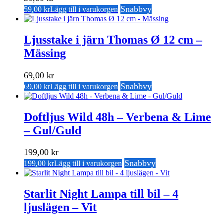
Snabbvy
59,00
kr
Lägg till i varukorgen
Ljusstake i järn Thomas Ø 12 cm –
Mässing
69,00
kr
Snabbvy
69,00
kr
Lägg till i varukorgen
Doftljus Wild 48h – Verbena & Lime
– Gul/Guld
199,00
kr
Snabbvy
199,00
kr
Lägg till i varukorgen
Starlit Night Lampa till bil – 4
ljuslägen – Vit