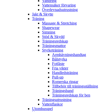
Vandring
Vattensäker förvaring
Överlevnadsutrustning
Jakt & Skytte
Träning
Massage & Stretching
Shapewear
Simning
Stöd & Skydd
Träningsredskap
Träningsmattor
Styrketräning
Armhävningshandtag
Bålstyrka
Fotfäste
Fria vikter
Handledsträning
Pull-up
Romerska ringar
Tillbehör till träningsställning
Träningsband
Träningsredskap för ben
Träningsutrustning
Vattenflaskor
Utomhusspel