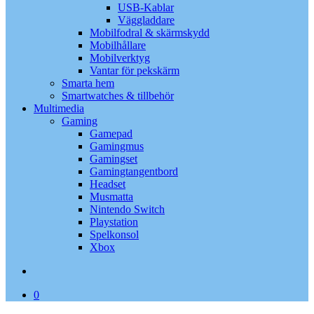
USB-Kablar
Väggladdare
Mobilfodral & skärmskydd
Mobilhållare
Mobilverktyg
Vantar för pekskärm
Smarta hem
Smartwatches & tillbehör
Multimedia
Gaming
Gamepad
Gamingmus
Gamingset
Gamingtangentbord
Headset
Musmatta
Nintendo Switch
Playstation
Spelkonsol
Xbox
search
0