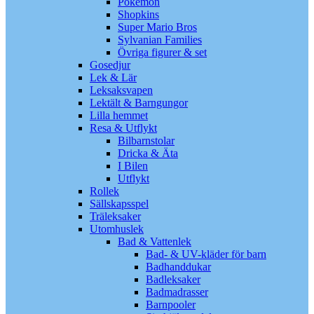
Pokémon
Shopkins
Super Mario Bros
Sylvanian Families
Övriga figurer & set
Gosedjur
Lek & Lär
Leksaksvapen
Lektält & Barngungor
Lilla hemmet
Resa & Utflykt
Bilbarnstolar
Dricka & Äta
I Bilen
Utflykt
Rollek
Sällskapsspel
Träleksaker
Utomhuslek
Bad & Vattenlek
Bad- & UV-kläder för barn
Badhanddukar
Badleksaker
Badmadrasser
Barnpooler