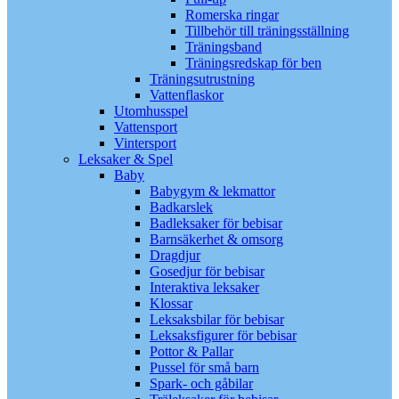
Romerska ringar
Tillbehör till träningsställning
Träningsband
Träningsredskap för ben
Träningsutrustning
Vattenflaskor
Utomhusspel
Vattensport
Vintersport
Leksaker & Spel
Baby
Babygym & lekmattor
Badkarslek
Badleksaker för bebisar
Barnsäkerhet & omsorg
Dragdjur
Gosedjur för bebisar
Interaktiva leksaker
Klossar
Leksaksbilar för bebisar
Leksaksfigurer för bebisar
Pottor & Pallar
Pussel för små barn
Spark- och gåbilar