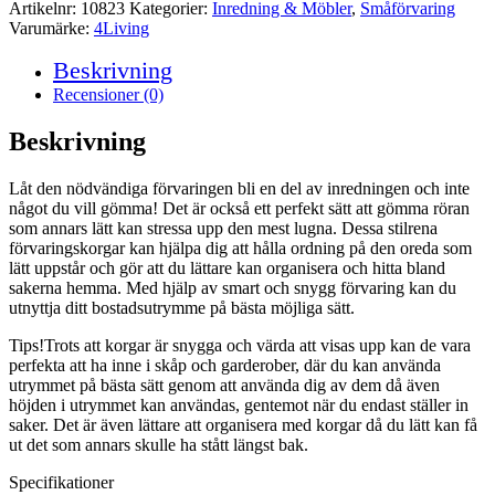
med
Artikelnr:
10823
Kategorier:
Inredning & Möbler
,
Småförvaring
handtag
Varumärke:
4Living
-
Aurora
Beskrivning
-
Recensioner (0)
2
st
Beskrivning
mängd
Låt den nödvändiga förvaringen bli en del av inredningen och inte
något du vill gömma! Det är också ett perfekt sätt att gömma röran
som annars lätt kan stressa upp den mest lugna. Dessa stilrena
förvaringskorgar kan hjälpa dig att hålla ordning på den oreda som
lätt uppstår och gör att du lättare kan organisera och hitta bland
sakerna hemma. Med hjälp av smart och snygg förvaring kan du
utnyttja ditt bostadsutrymme på bästa möjliga sätt.
Tips!Trots att korgar är snygga och värda att visas upp kan de vara
perfekta att ha inne i skåp och garderober, där du kan använda
utrymmet på bästa sätt genom att använda dig av dem då även
höjden i utrymmet kan användas, gentemot när du endast ställer in
saker. Det är även lättare att organisera med korgar då du lätt kan få
ut det som annars skulle ha stått längst bak.
Specifikationer