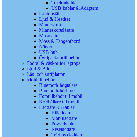
Telefonkablar
USB-kablar & Adapters
Laptopställ
Ljud & Headset
Minneskort
Minneskortsläsare
Musmattor
Möss & Tangentbord
Nätverk
USB-hub
Övriga datortillbehör
Fodral & väskor för laptops
Ljud & Bild
Läs- och surfplattor
Mobiltillbehör
Bluetooth-högtalare
Bluetooth-hörlurar
Fototillbehör till mobil
Korthållare till mobil
Laddare & Kablar
Billaddare
Mobilladdare
Powerbanks
Reseladdare
Trådlösa laddare