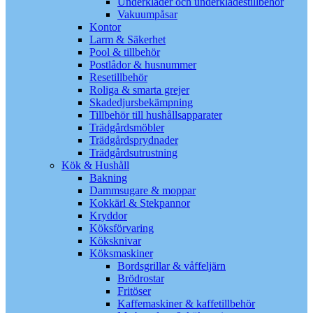
Underkläder och underklädestillbehör
Vakuumpåsar
Kontor
Larm & Säkerhet
Pool & tillbehör
Postlådor & husnummer
Resetillbehör
Roliga & smarta grejer
Skadedjursbekämpning
Tillbehör till hushållsapparater
Trädgårdsmöbler
Trädgårdsprydnader
Trädgårdsutrustning
Kök & Hushåll
Bakning
Dammsugare & moppar
Kokkärl & Stekpannor
Kryddor
Köksförvaring
Köksknivar
Köksmaskiner
Bordsgrillar & våffeljärn
Brödrostar
Fritöser
Kaffemaskiner & kaffetillbehör