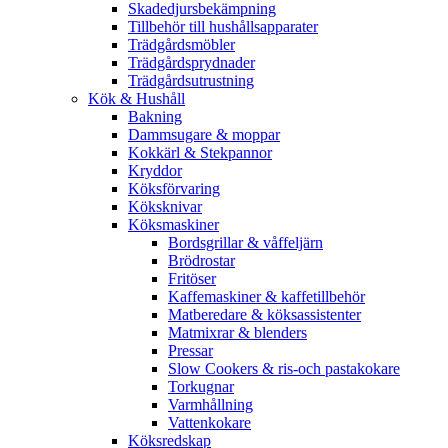
Skadedjursbekämpning
Tillbehör till hushållsapparater
Trädgårdsmöbler
Trädgårdsprydnader
Trädgårdsutrustning
Kök & Hushåll
Bakning
Dammsugare & moppar
Kokkärl & Stekpannor
Kryddor
Köksförvaring
Köksknivar
Köksmaskiner
Bordsgrillar & våffeljärn
Brödrostar
Fritöser
Kaffemaskiner & kaffetillbehör
Matberedare & köksassistenter
Matmixrar & blenders
Pressar
Slow Cookers & ris-och pastakokare
Torkugnar
Varmhållning
Vattenkokare
Köksredskap