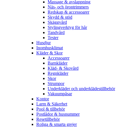
Massage & avslappning
Näs- och örontrimmers
Redskap & accessoarer
Skydd & stöd
Skäggvård
Stylingverktyg för hår
Tandvård
Tester
Husdjur
Inomhusklimat
Kläder & Skor
Accessoarer
Barnkläder
Kläd- & Skovård
Regnkläder
Skor
Strumpor
Underkläder och underklädestillbehör
Vakuumpåsar
Kontor
Larm & Säkerhet
Pool & tillbehör
Postlådor & husnummer
Resetillbehör
Roliga & smarta grejer