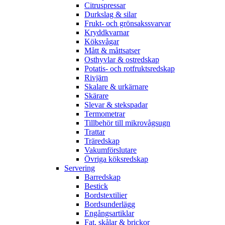
Citruspressar
Durkslag & silar
Frukt- och grönsakssvarvar
Kryddkvarnar
Köksvågar
Mått & måttsatser
Osthyvlar & ostredskap
Potatis- och rotfruktsredskap
Rivjärn
Skalare & urkärnare
Skärare
Slevar & stekspadar
Termometrar
Tillbehör till mikrovågsugn
Trattar
Träredskap
Vakumförslutare
Övriga köksredskap
Servering
Barredskap
Bestick
Bordstextilier
Bordsunderlägg
Engångsartiklar
Fat, skålar & brickor