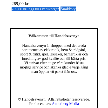
269,00
kr
Snabbvy
269,00
kr
Lägg till i varukorgen
Välkommen till Handelsavenyn
Handelsavenyn är shoppen med det breda
sortimentet av elektronik, hem & trädgård,
sport & fritid, spel, leksaker, barnartiklar och
inredning av god kvalité och till bästa pris.
Vi strävar efter att ge våra kunder bästa
möjliga service och skänka glädje varje gång
man öppnar ett paket från oss.
©
Handelsavenyn | Alla rättigheter reserverade.
Producerat av:
Anderberg Media