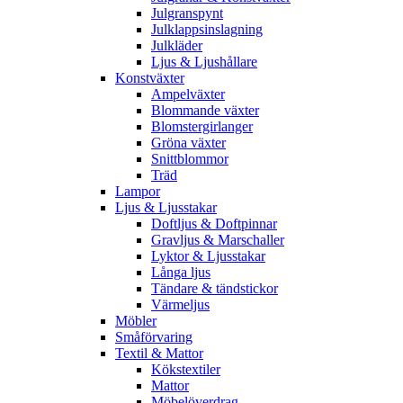
Julgranspynt
Julklappsinslagning
Julkläder
Ljus & Ljushållare
Konstväxter
Ampelväxter
Blommande växter
Blomstergirlanger
Gröna växter
Snittblommor
Träd
Lampor
Ljus & Ljusstakar
Doftljus & Doftpinnar
Gravljus & Marschaller
Lyktor & Ljusstakar
Långa ljus
Tändare & tändstickor
Värmeljus
Möbler
Småförvaring
Textil & Mattor
Kökstextiler
Mattor
Möbelöverdrag