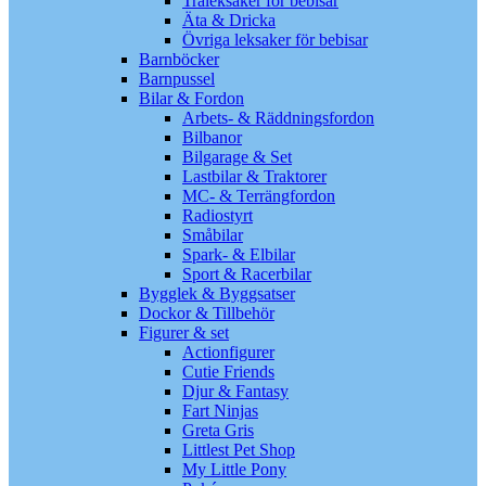
Träleksaker för bebisar
Äta & Dricka
Övriga leksaker för bebisar
Barnböcker
Barnpussel
Bilar & Fordon
Arbets- & Räddningsfordon
Bilbanor
Bilgarage & Set
Lastbilar & Traktorer
MC- & Terrängfordon
Radiostyrt
Småbilar
Spark- & Elbilar
Sport & Racerbilar
Bygglek & Byggsatser
Dockor & Tillbehör
Figurer & set
Actionfigurer
Cutie Friends
Djur & Fantasy
Fart Ninjas
Greta Gris
Littlest Pet Shop
My Little Pony