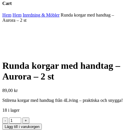
Cart
Close
Hem
Hem
Inredning & Möbler
Runda korgar med handtag –
Cart
Aurora – 2 st
Runda korgar med handtag –
Aurora – 2 st
89,00
kr
Stilrena korgar med handtag från 4Living – praktiska och snygga!
18 i lager
Runda
korgar
Lägg till i varukorgen