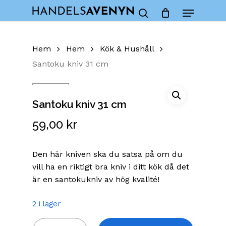
Skip
Menu
to
Close
Cart
search
Cart
main
content
Hem
Hem
Kök & Hushåll
Santoku kniv 31 cm
Santoku kniv 31 cm
59,00
kr
Den här kniven ska du satsa på om du
vill ha en riktigt bra kniv i ditt kök då det
är en santokukniv av hög kvalité!
2 i lager