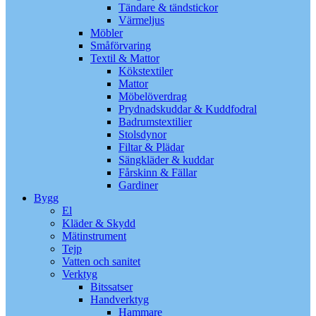
Tändare & tändstickor
Värmeljus
Möbler
Småförvaring
Textil & Mattor
Kökstextiler
Mattor
Möbelöverdrag
Prydnadskuddar & Kuddfodral
Badrumstextilier
Stolsdynor
Filtar & Plädar
Sängkläder & kuddar
Fårskinn & Fällar
Gardiner
Bygg
El
Kläder & Skydd
Mätinstrument
Tejp
Vatten och sanitet
Verktyg
Bitssatser
Handverktyg
Hammare