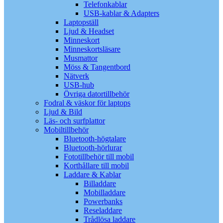
Telefonkablar
USB-kablar & Adapters
Laptopställ
Ljud & Headset
Minneskort
Minneskortsläsare
Musmattor
Möss & Tangentbord
Nätverk
USB-hub
Övriga datortillbehör
Fodral & väskor för laptops
Ljud & Bild
Läs- och surfplattor
Mobiltillbehör
Bluetooth-högtalare
Bluetooth-hörlurar
Fototillbehör till mobil
Korthållare till mobil
Laddare & Kablar
Billaddare
Mobilladdare
Powerbanks
Reseladdare
Trådlösa laddare