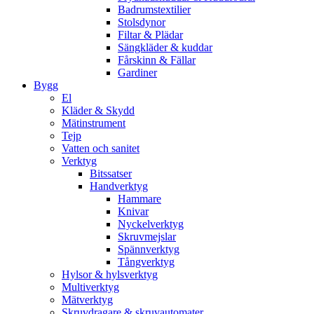
Badrumstextilier
Stolsdynor
Filtar & Plädar
Sängkläder & kuddar
Fårskinn & Fällar
Gardiner
Bygg
El
Kläder & Skydd
Mätinstrument
Tejp
Vatten och sanitet
Verktyg
Bitssatser
Handverktyg
Hammare
Knivar
Nyckelverktyg
Skruvmejslar
Spännverktyg
Tångverktyg
Hylsor & hylsverktyg
Multiverktyg
Mätverktyg
Skruvdragare & skruvautomater