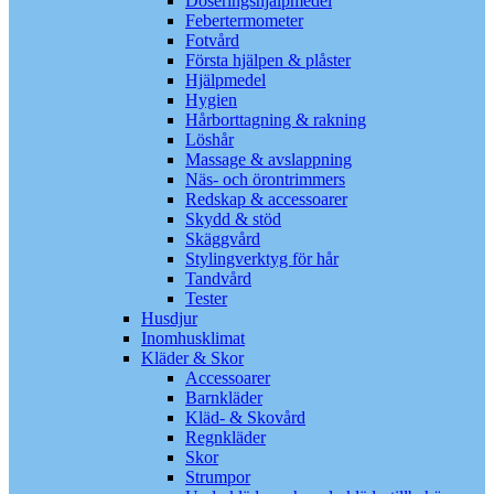
Doseringshjälpmedel
Febertermometer
Fotvård
Första hjälpen & plåster
Hjälpmedel
Hygien
Hårborttagning & rakning
Löshår
Massage & avslappning
Näs- och örontrimmers
Redskap & accessoarer
Skydd & stöd
Skäggvård
Stylingverktyg för hår
Tandvård
Tester
Husdjur
Inomhusklimat
Kläder & Skor
Accessoarer
Barnkläder
Kläd- & Skovård
Regnkläder
Skor
Strumpor