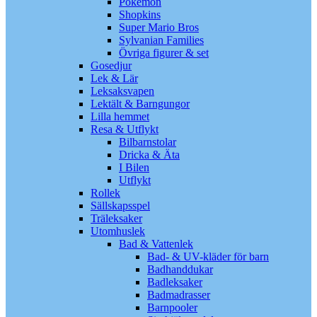
Pokémon
Shopkins
Super Mario Bros
Sylvanian Families
Övriga figurer & set
Gosedjur
Lek & Lär
Leksaksvapen
Lektält & Barngungor
Lilla hemmet
Resa & Utflykt
Bilbarnstolar
Dricka & Äta
I Bilen
Utflykt
Rollek
Sällskapsspel
Träleksaker
Utomhuslek
Bad & Vattenlek
Bad- & UV-kläder för barn
Badhanddukar
Badleksaker
Badmadrasser
Barnpooler