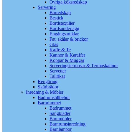
Övriga köksredskap
Servering
Barredskap
Bestick
Bordstextilier
Bordsunderlägg
Engångsartiklar
Fat, skålar & brickor
Glas
Kaffe & Te
Kannor & Karaffer
Koppar & Muggar
Serveringstermosar & Termoskannor
Servetter
Tallrikar
Rengöring
Skärbrädor
Inredning & Möbler
Badrumstillbehör
Barnrummet
Badrummet
Sängkläder
Barnmöbler
Barnrumsinredning
Barnlampor