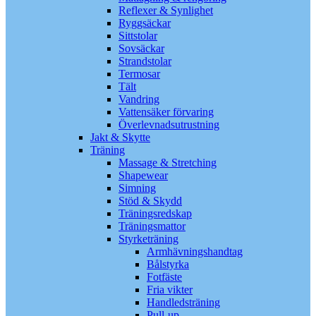
Reflexer & Synlighet
Ryggsäckar
Sittstolar
Sovsäckar
Strandstolar
Termosar
Tält
Vandring
Vattensäker förvaring
Överlevnadsutrustning
Jakt & Skytte
Träning
Massage & Stretching
Shapewear
Simning
Stöd & Skydd
Träningsredskap
Träningsmattor
Styrketräning
Armhävningshandtag
Bålstyrka
Fotfäste
Fria vikter
Handledsträning
Pull-up