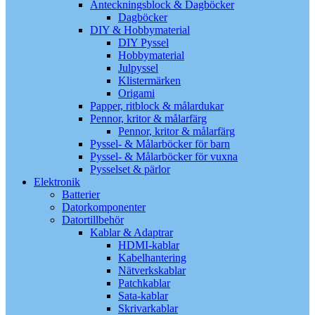
Anteckningsblock & Dagböcker
Dagböcker
DIY & Hobbymaterial
DIY Pyssel
Hobbymaterial
Julpyssel
Klistermärken
Origami
Papper, ritblock & målardukar
Pennor, kritor & målarfärg
Pennor, kritor & målarfärg
Pyssel- & Målarböcker för barn
Pyssel- & Målarböcker för vuxna
Pysselset & pärlor
Elektronik
Batterier
Datorkomponenter
Datortillbehör
Kablar & Adaptrar
HDMI-kablar
Kabelhantering
Nätverkskablar
Patchkablar
Sata-kablar
Skrivarkablar