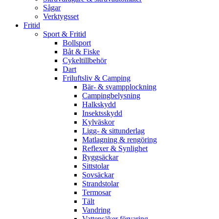
Sågar
Verktygsset
Fritid
Sport & Fritid
Bollsport
Båt & Fiske
Cykeltillbehör
Dart
Friluftsliv & Camping
Bär- & svampplockning
Campingbelysning
Halkskydd
Insektsskydd
Kylväskor
Ligg- & sittunderlag
Matlagning & rengöring
Reflexer & Synlighet
Ryggsäckar
Sittstolar
Sovsäckar
Strandstolar
Termosar
Tält
Vandring
Vattensäker förvaring