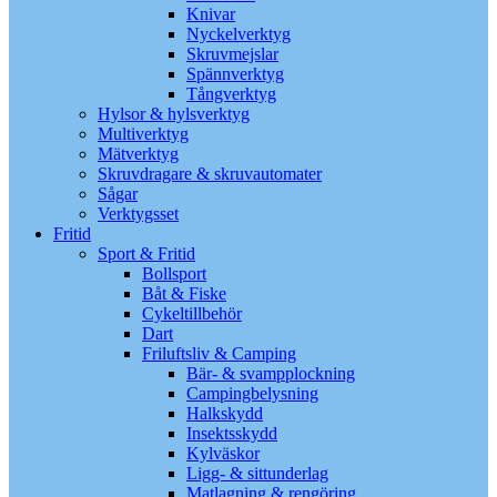
Knivar
Nyckelverktyg
Skruvmejslar
Spännverktyg
Tångverktyg
Hylsor & hylsverktyg
Multiverktyg
Mätverktyg
Skruvdragare & skruvautomater
Sågar
Verktygsset
Fritid
Sport & Fritid
Bollsport
Båt & Fiske
Cykeltillbehör
Dart
Friluftsliv & Camping
Bär- & svampplockning
Campingbelysning
Halkskydd
Insektsskydd
Kylväskor
Ligg- & sittunderlag
Matlagning & rengöring