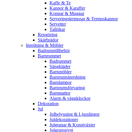
Kaffe & Te
Kannor & Karaffer
Koppar & Muggar
Serveringstermosar & Termoskannor
Servetter
Tallrikar
Rengöring
Skärbrädor
Inredning & Möbler
Badrumstillbehör
Barnrummet
Badrummet
Sängkläder
Barnmöbler
Barnrumsinredning
Barnlampor
Barnrumsförvaring
Barnmattor
Alarm & väggklockor
Dekoration
Jul
Julbelysning & Ljusslingor
Juldekorationer
Julgranar & Konstväxter
Julgranspynt