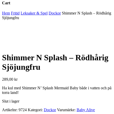
Cart
Close
Hem
Fritid
Leksaker & Spel
Dockor
Shimmer N Splash – Rödhårig
Cart
Sjöjungfru
Shimmer N Splash – Rödhårig
Sjöjungfru
289,00
kr
Ha kul med Shimmer N’ Splash Mermaid Baby både i vatten och på
torra land!
Slut i lager
Artikelnr:
9724
Kategori:
Dockor
Varumärke:
Baby Alive