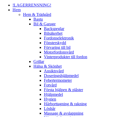
Menu
!LAGERRENSNING!
Hem
Hem & Trädgård
Bastu
Bil & Garage
Backspeglar
Bilsäkerhet
Fordonselektronik
Fönsterskydd
Förvaring till bil
Motorfordonsvård
Vinterprodukter till fordon
Grillar
Hälsa & Skönhet
Ansiktsvård
Doseringshjälpmedel
Febertermometer
Fotvård
Första hjälpen & plåster
Hjälpmedel
Hygien
Hårborttagning & rakning
Löshår
Massage & avslappning