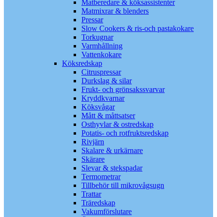
Matberedare & köksassistenter
Matmixrar & blenders
Pressar
Slow Cookers & ris-och pastakokare
Torkugnar
Varmhållning
Vattenkokare
Köksredskap
Citruspressar
Durkslag & silar
Frukt- och grönsakssvarvar
Kryddkvarnar
Köksvågar
Mått & måttsatser
Osthyvlar & ostredskap
Potatis- och rotfruktsredskap
Rivjärn
Skalare & urkärnare
Skärare
Slevar & stekspadar
Termometrar
Tillbehör till mikrovågsugn
Trattar
Träredskap
Vakumförslutare