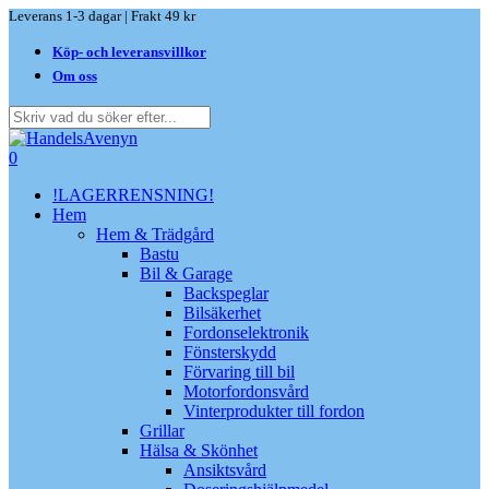
Skip
Leverans 1-3 dagar | Frakt 49 kr
to
Köp- och leveransvillkor
main
content
Om oss
Close
Search
search
0
Menu
!LAGERRENSNING!
Hem
Hem & Trädgård
Bastu
Bil & Garage
Backspeglar
Bilsäkerhet
Fordonselektronik
Fönsterskydd
Förvaring till bil
Motorfordonsvård
Vinterprodukter till fordon
Grillar
Hälsa & Skönhet
Ansiktsvård