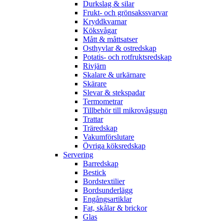
Durkslag & silar
Frukt- och grönsakssvarvar
Kryddkvarnar
Köksvågar
Mått & måttsatser
Osthyvlar & ostredskap
Potatis- och rotfruktsredskap
Rivjärn
Skalare & urkärnare
Skärare
Slevar & stekspadar
Termometrar
Tillbehör till mikrovågsugn
Trattar
Träredskap
Vakumförslutare
Övriga köksredskap
Servering
Barredskap
Bestick
Bordstextilier
Bordsunderlägg
Engångsartiklar
Fat, skålar & brickor
Glas