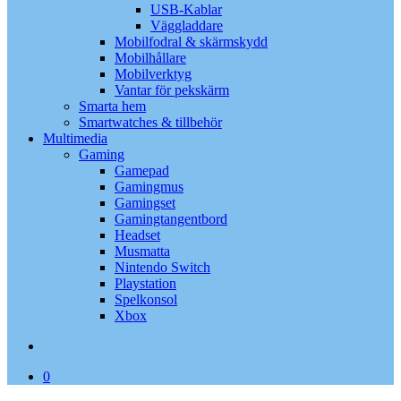
USB-Kablar
Väggladdare
Mobilfodral & skärmskydd
Mobilhållare
Mobilverktyg
Vantar för pekskärm
Smarta hem
Smartwatches & tillbehör
Multimedia
Gaming
Gamepad
Gamingmus
Gamingset
Gamingtangentbord
Headset
Musmatta
Nintendo Switch
Playstation
Spelkonsol
Xbox
search
0