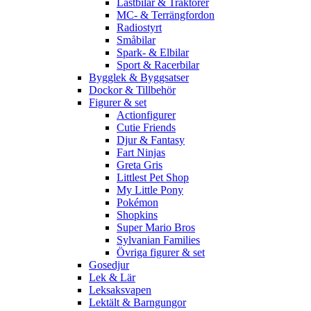
Lastbilar & Traktorer
MC- & Terrängfordon
Radiostyrt
Småbilar
Spark- & Elbilar
Sport & Racerbilar
Bygglek & Byggsatser
Dockor & Tillbehör
Figurer & set
Actionfigurer
Cutie Friends
Djur & Fantasy
Fart Ninjas
Greta Gris
Littlest Pet Shop
My Little Pony
Pokémon
Shopkins
Super Mario Bros
Sylvanian Families
Övriga figurer & set
Gosedjur
Lek & Lär
Leksaksvapen
Lektält & Barngungor