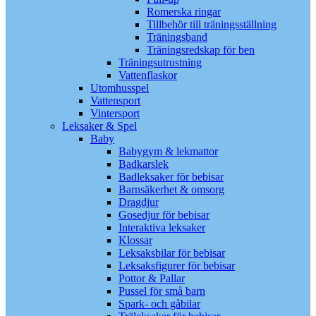
Romerska ringar
Tillbehör till träningsställning
Träningsband
Träningsredskap för ben
Träningsutrustning
Vattenflaskor
Utomhusspel
Vattensport
Vintersport
Leksaker & Spel
Baby
Babygym & lekmattor
Badkarslek
Badleksaker för bebisar
Barnsäkerhet & omsorg
Dragdjur
Gosedjur för bebisar
Interaktiva leksaker
Klossar
Leksaksbilar för bebisar
Leksaksfigurer för bebisar
Pottor & Pallar
Pussel för små barn
Spark- och gåbilar