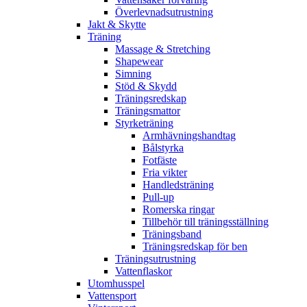
Överlevnadsutrustning
Jakt & Skytte
Träning
Massage & Stretching
Shapewear
Simning
Stöd & Skydd
Träningsredskap
Träningsmattor
Styrketräning
Armhävningshandtag
Bålstyrka
Fotfäste
Fria vikter
Handledsträning
Pull-up
Romerska ringar
Tillbehör till träningsställning
Träningsband
Träningsredskap för ben
Träningsutrustning
Vattenflaskor
Utomhusspel
Vattensport