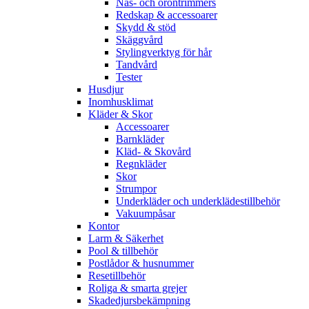
Näs- och örontrimmers
Redskap & accessoarer
Skydd & stöd
Skäggvård
Stylingverktyg för hår
Tandvård
Tester
Husdjur
Inomhusklimat
Kläder & Skor
Accessoarer
Barnkläder
Kläd- & Skovård
Regnkläder
Skor
Strumpor
Underkläder och underklädestillbehör
Vakuumpåsar
Kontor
Larm & Säkerhet
Pool & tillbehör
Postlådor & husnummer
Resetillbehör
Roliga & smarta grejer
Skadedjursbekämpning