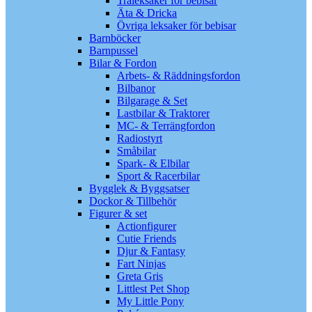
Träleksaker för bebisar
Äta & Dricka
Övriga leksaker för bebisar
Barnböcker
Barnpussel
Bilar & Fordon
Arbets- & Räddningsfordon
Bilbanor
Bilgarage & Set
Lastbilar & Traktorer
MC- & Terrängfordon
Radiostyrt
Småbilar
Spark- & Elbilar
Sport & Racerbilar
Bygglek & Byggsatser
Dockor & Tillbehör
Figurer & set
Actionfigurer
Cutie Friends
Djur & Fantasy
Fart Ninjas
Greta Gris
Littlest Pet Shop
My Little Pony