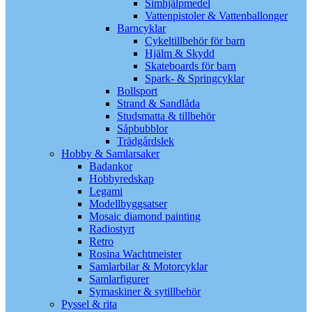
Simhjälpmedel
Vattenpistoler & Vattenballonger
Barncyklar
Cykeltillbehör för barn
Hjälm & Skydd
Skateboards för barn
Spark- & Springcyklar
Bollsport
Strand & Sandlåda
Studsmatta & tillbehör
Såpbubblor
Trädgårdslek
Hobby & Samlarsaker
Badankor
Hobbyredskap
Legami
Modellbyggsatser
Mosaic diamond painting
Radiostyrt
Retro
Rosina Wachtmeister
Samlarbilar & Motorcyklar
Samlarfigurer
Symaskiner & sytillbehör
Pyssel & rita