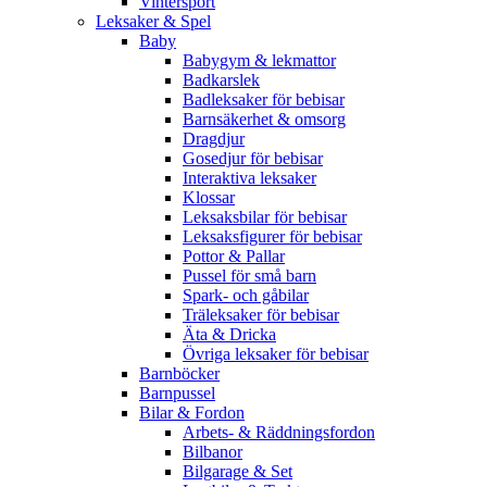
Vintersport
Leksaker & Spel
Baby
Babygym & lekmattor
Badkarslek
Badleksaker för bebisar
Barnsäkerhet & omsorg
Dragdjur
Gosedjur för bebisar
Interaktiva leksaker
Klossar
Leksaksbilar för bebisar
Leksaksfigurer för bebisar
Pottor & Pallar
Pussel för små barn
Spark- och gåbilar
Träleksaker för bebisar
Äta & Dricka
Övriga leksaker för bebisar
Barnböcker
Barnpussel
Bilar & Fordon
Arbets- & Räddningsfordon
Bilbanor
Bilgarage & Set