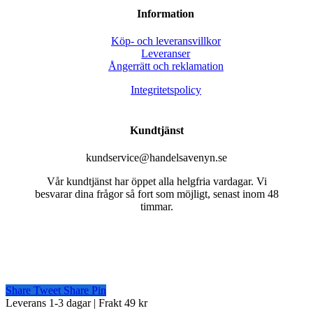
Information
Köp- och leveransvillkor
Leveranser
Ångerrätt och reklamation
Integritetspolicy
Kundtjänst
kundservice@handelsavenyn.se
Vår kundtjänst har öppet alla helgfria vardagar. Vi
besvarar dina frågor så fort som möjligt, senast inom 48
timmar.
Share
Tweet
Share
Pin
Close
Leverans 1-3 dagar | Frakt 49 kr