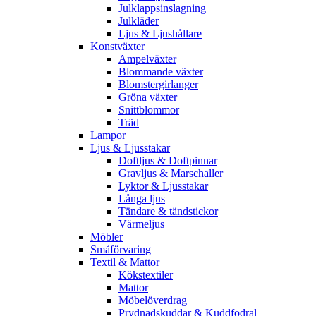
Julklappsinslagning
Julkläder
Ljus & Ljushållare
Konstväxter
Ampelväxter
Blommande växter
Blomstergirlanger
Gröna växter
Snittblommor
Träd
Lampor
Ljus & Ljusstakar
Doftljus & Doftpinnar
Gravljus & Marschaller
Lyktor & Ljusstakar
Långa ljus
Tändare & tändstickor
Värmeljus
Möbler
Småförvaring
Textil & Mattor
Kökstextiler
Mattor
Möbelöverdrag
Prydnadskuddar & Kuddfodral