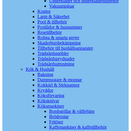
Underkläder och underklädestillbehör
Vakuumpåsar
Kontor
Larm & Säkerhet
Pool & tillbehör
Postlådor & husnummer
Resetillbehör
Roliga & smarta grejer
Skadedjursbekämpning
Tillbehör till hushållsapparater
Trädgårdsmöbler
Trädgårdsprydnader
Trädgårdsutrustning
Kök & Hushåll
Bakning
Dammsugare & moppar
Kokkärl & Stekpannor
Kryddor
Köksförvaring
Köksknivar
Köksmaskiner
Bordsgrillar & våffeljärn
Brödrostar
Fritöser
Kaffemaskiner & kaffetillbehör