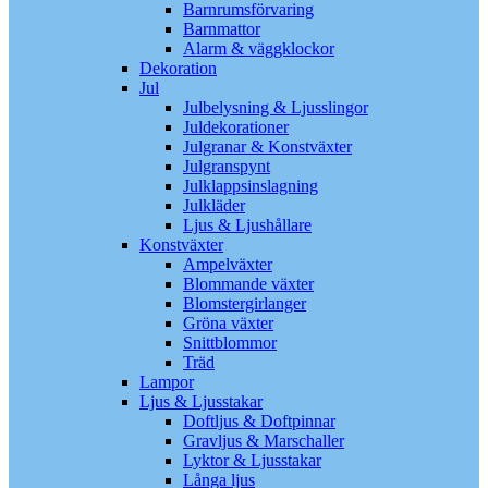
Barnrumsförvaring
Barnmattor
Alarm & väggklockor
Dekoration
Jul
Julbelysning & Ljusslingor
Juldekorationer
Julgranar & Konstväxter
Julgranspynt
Julklappsinslagning
Julkläder
Ljus & Ljushållare
Konstväxter
Ampelväxter
Blommande växter
Blomstergirlanger
Gröna växter
Snittblommor
Träd
Lampor
Ljus & Ljusstakar
Doftljus & Doftpinnar
Gravljus & Marschaller
Lyktor & Ljusstakar
Långa ljus