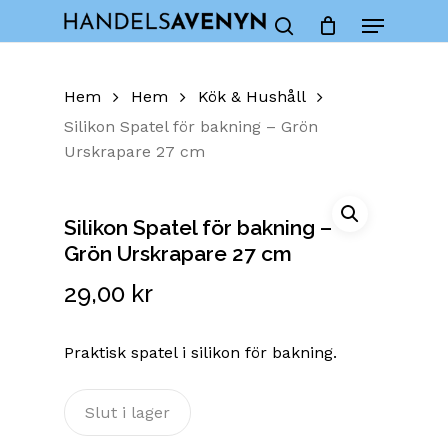
Skip
Menu
to
Close
Cart
search
Cart
main
content
Hem
Hem
Kök & Hushåll
Silikon Spatel för bakning – Grön
Urskrapare 27 cm
Silikon Spatel för bakning –
Grön Urskrapare 27 cm
29,00
kr
Praktisk spatel i silikon för bakning.
Slut i lager