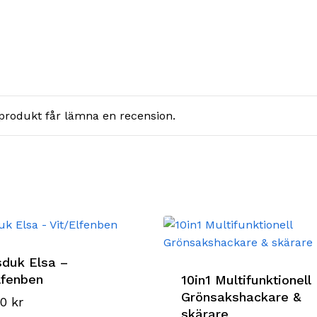
produkt får lämna en recension.
duk Elsa –
lfenben
10in1 Multifunktionell
Grönsakshackare &
00
kr
skärare