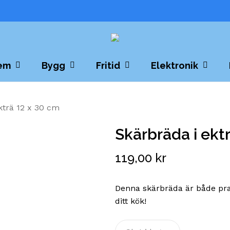
Cart
Close
Cart
em
Bygg
Fritid
Elektronik
kträ 12 x 30 cm
Skärbräda i ekt
119,00
kr
Denna skärbräda är både prak
ditt kök!