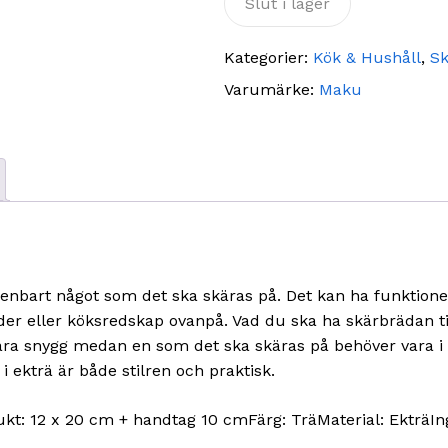
Slut i lager
Kategorier:
Kök & Hushåll
,
Sk
Varumärke:
Maku
 enbart något som det ska skäras på. Det kan ha funktion
r eller köksredskap ovanpå. Vad du ska ha skärbrädan til
ara snygg medan en som det ska skäras på behöver vara i e
ekträ är både stilren och praktisk.
t: 12 x 20 cm + handtag 10 cmFärg: TräMaterial: EkträIng