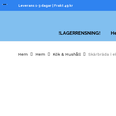
Skip
Leverans 1-3 dagar | Frakt 49 kr
to
main
content
H
!LAGERRENSNING!
Hem
Hem
Kök & Hushåll
Skärbräda i e