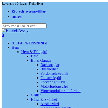
Skip
Leverans 1-3 dagar | Frakt 49 kr
to
Köp- och leveransvillkor
main
content
Om oss
Close
Search
search
0
Menu
!LAGERRENSNING!
Hem
Hem & Trädgård
Bastu
Bil & Garage
Backspeglar
Bilsäkerhet
Fordonselektronik
Fönsterskydd
Förvaring till bil
Motorfordonsvård
Vinterprodukter till fordon
Grillar
Hälsa & Skönhet
Ansiktsvård