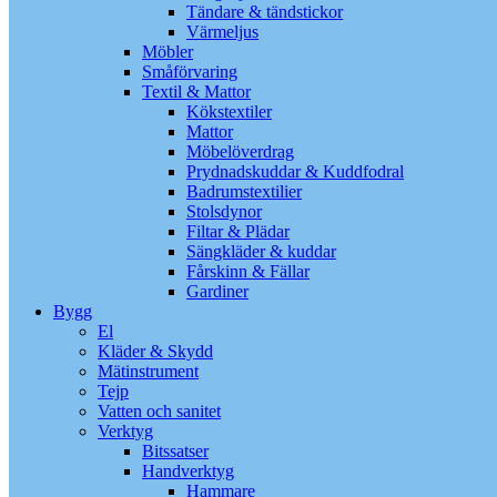
Tändare & tändstickor
Värmeljus
Möbler
Småförvaring
Textil & Mattor
Kökstextiler
Mattor
Möbelöverdrag
Prydnadskuddar & Kuddfodral
Badrumstextilier
Stolsdynor
Filtar & Plädar
Sängkläder & kuddar
Fårskinn & Fällar
Gardiner
Bygg
El
Kläder & Skydd
Mätinstrument
Tejp
Vatten och sanitet
Verktyg
Bitssatser
Handverktyg
Hammare