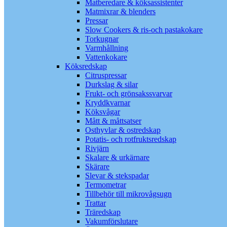
Matberedare & köksassistenter
Matmixrar & blenders
Pressar
Slow Cookers & ris-och pastakokare
Torkugnar
Varmhållning
Vattenkokare
Köksredskap
Citruspressar
Durkslag & silar
Frukt- och grönsakssvarvar
Kryddkvarnar
Köksvågar
Mått & måttsatser
Osthyvlar & ostredskap
Potatis- och rotfruktsredskap
Rivjärn
Skalare & urkärnare
Skärare
Slevar & stekspadar
Termometrar
Tillbehör till mikrovågsugn
Trattar
Träredskap
Vakumförslutare