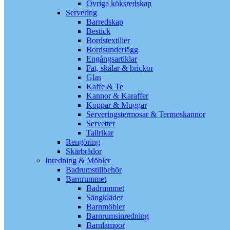
Övriga köksredskap
Servering
Barredskap
Bestick
Bordstextilier
Bordsunderlägg
Engångsartiklar
Fat, skålar & brickor
Glas
Kaffe & Te
Kannor & Karaffer
Koppar & Muggar
Serveringstermosar & Termoskannor
Servetter
Tallrikar
Rengöring
Skärbrädor
Inredning & Möbler
Badrumstillbehör
Barnrummet
Badrummet
Sängkläder
Barnmöbler
Barnrumsinredning
Barnlampor