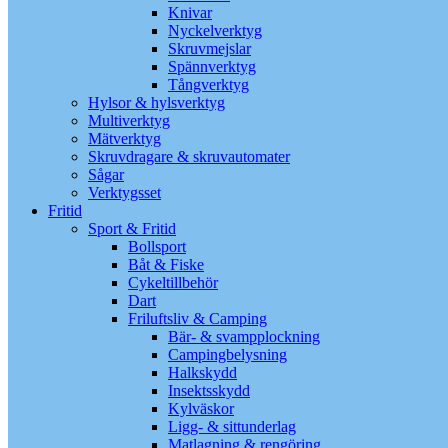
Knivar
Nyckelverktyg
Skruvmejslar
Spännverktyg
Tångverktyg
Hylsor & hylsverktyg
Multiverktyg
Mätverktyg
Skruvdragare & skruvautomater
Sågar
Verktygsset
Fritid
Sport & Fritid
Bollsport
Båt & Fiske
Cykeltillbehör
Dart
Friluftsliv & Camping
Bär- & svampplockning
Campingbelysning
Halkskydd
Insektsskydd
Kylväskor
Ligg- & sittunderlag
Matlagning & rengöring