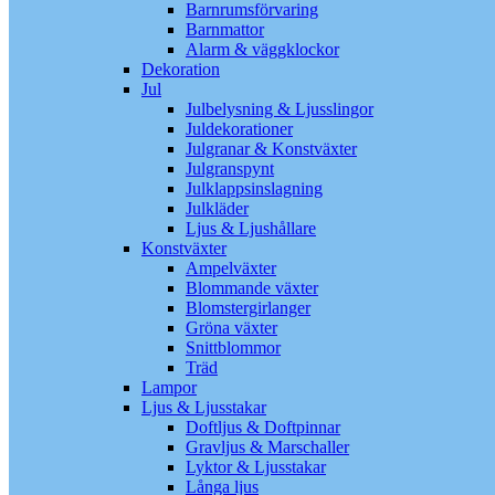
Barnrumsförvaring
Barnmattor
Alarm & väggklockor
Dekoration
Jul
Julbelysning & Ljusslingor
Juldekorationer
Julgranar & Konstväxter
Julgranspynt
Julklappsinslagning
Julkläder
Ljus & Ljushållare
Konstväxter
Ampelväxter
Blommande växter
Blomstergirlanger
Gröna växter
Snittblommor
Träd
Lampor
Ljus & Ljusstakar
Doftljus & Doftpinnar
Gravljus & Marschaller
Lyktor & Ljusstakar
Långa ljus