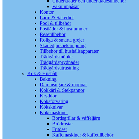
Underkläder och underklädestillbehör
Vakuumpåsar
Kontor
Larm & Säkerhet
Pool & tillbehör
Postlådor & husnummer
Resetillbehör
Roliga & smarta grejer
Skadedjursbekämpning
Tillbehör till hushållsapparater
Trädgårdsmöbler
Trädgårdsprydnader
Trädgårdsutrustning
Kök & Hushåll
Bakning
Dammsugare & moppar
Kokkärl & Stekpannor
Kryddor
Köksförvaring
Köksknivar
Köksmaskiner
Bordsgrillar & våffeljärn
Brödrostar
Fritöser
Kaffemaskiner & kaffetillbehör