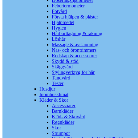
Doseringshjälpmedel
Febertermometer
Fotvård
Första hjälpen & plåster
Hjälpmedel
Hygien
Hårborttagning & rakning
Löshår
Massage & avslappning
Näs- och örontrimmers
Redskap & accessoarer
Skydd & stöd
Skäggvård
Stylingverktyg för hår
Tandvård
Tester
Husdjur
Inomhusklimat
Kläder & Skor
Accessoarer
Barnkläder
Kläd- & Skovård
Regnkläder
Skor
Strumpor