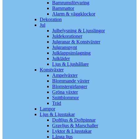
Barnrumsförvaring
Barnmattor
Alarm & väggklockor
Dekoration
Jul
Julbelysning & Ljusslingor
Juldekorationer
Julgranar & Konstväxter
Julgranspynt
Julklappsinslagning
Julkläder
Ljus & Ljushållare
Konstväxter
Ampelväxter
Blommande växter
Blomstergirlanger
Gröna växter
Snittblommor
Träd
Lampor
Ljus & Ljusstakar
Doftljus & Doftpinnar
Gravljus & Marschaller
Lyktor & Ljusstakar
Långa ljus