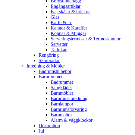
Bordsunderlägg
Engångsartiklar
Fat, skålar & brickor
Glas
Kaffe & Te
Kannor & Karaffer
Koppar & Muggar
Serveringstermosar & Termoskannor
Servetter
Tallrikar
Rengöring
Skärbrädor
Inredning & Möbler
Badrumstillbehör
Barnrummet
Badrummet
Sängkläder
Barnmöbler
Barnrumsinredning
Barnlampor
Barnrumsförvaring
Barnmattor
Alarm & väggklockor
Dekoration
Jul