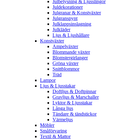
Julbelysning & Ljusslingor
Juldekorationer
Julgranar & Konstväxter
Julgranspynt
Julklappsinslagning
Julkläder
Ljus & Ljushållare
Konstväxter
Ampelväxter
Blommande växter
Blomstergirlanger
Gröna växter
Snittblommor
Träd
Lampor
Ljus & Ljusstakar
Doftljus & Doftpinnar
Gravljus & Marschaller
Lyktor & Ljusstakar
Långa ljus
Tändare & tändstickor
Värmeljus
Möbler
Småförvaring
Textil & Mattor