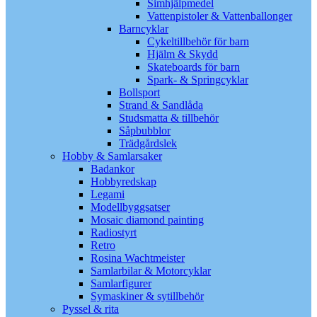
Simhjälpmedel
Vattenpistoler & Vattenballonger
Barncyklar
Cykeltillbehör för barn
Hjälm & Skydd
Skateboards för barn
Spark- & Springcyklar
Bollsport
Strand & Sandlåda
Studsmatta & tillbehör
Såpbubblor
Trädgårdslek
Hobby & Samlarsaker
Badankor
Hobbyredskap
Legami
Modellbyggsatser
Mosaic diamond painting
Radiostyrt
Retro
Rosina Wachtmeister
Samlarbilar & Motorcyklar
Samlarfigurer
Symaskiner & sytillbehör
Pyssel & rita