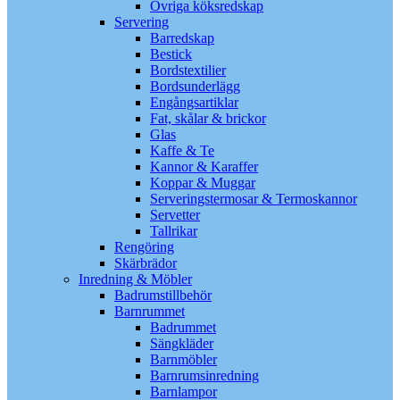
Övriga köksredskap
Servering
Barredskap
Bestick
Bordstextilier
Bordsunderlägg
Engångsartiklar
Fat, skålar & brickor
Glas
Kaffe & Te
Kannor & Karaffer
Koppar & Muggar
Serveringstermosar & Termoskannor
Servetter
Tallrikar
Rengöring
Skärbrädor
Inredning & Möbler
Badrumstillbehör
Barnrummet
Badrummet
Sängkläder
Barnmöbler
Barnrumsinredning
Barnlampor