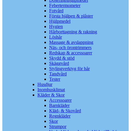
Doseringshjälpmedel
Febertermometer
Fotvård
Första hjälpen & plåster
Hjälpmedel
Hygien
Hårborttagning & rakning
Löshår
Massage & avslappning
Näs- och örontrimmers
Redskap & accessoarer
Skydd & stöd
Skäggvård
Stylingverktyg för hår
Tandvård
Tester
Husdjur
Inomhusklimat
Kläder & Skor
Accessoarer
Barnkläder
Kläd- & Skovård
Regnkläder
Skor
Strumpor