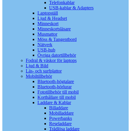
Telefonkablar
USB-kablar & Adapters
Laptopställ
Ljud & Headset
Minneskort
Minneskortsläsare
Musmattor
Möss & Tangentbord
Nätverk
USB-hub
Övriga datortillbehör
Fodral & väskor för laptops
Ljud & Bild
Läs- och surfplattor
Mobiltillbehör
Bluetooth-högtalare
Bluetooth-hörlurar
Fototillbehör till mobil
Korthållare till mobil
Laddare & Kablar
Billaddare
Mobilladdare
Powerbanks
Reseladdare
Trådlösa laddare