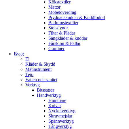
Kökstextiler
Mattor
Möbelöverdrag
Prydnadskuddar & Kuddfodral
Badrumstextilier
Stolsdynor
Filtar & Plädar
Sängkläder & kuddar
Fårskinn & Fällar
Gardiner
Bygg
El
Kläder & Skydd
Mätinstrument
Tejp
Vatten och sanitet
Verktyg
Bitssatser
Handverktyg
Hammare
Knivar
Nyckelverktyg
Skruvmejslar
Spännverktyg
Tångverktyg