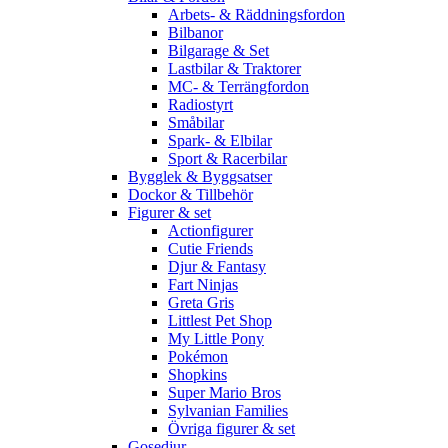
Arbets- & Räddningsfordon
Bilbanor
Bilgarage & Set
Lastbilar & Traktorer
MC- & Terrängfordon
Radiostyrt
Småbilar
Spark- & Elbilar
Sport & Racerbilar
Bygglek & Byggsatser
Dockor & Tillbehör
Figurer & set
Actionfigurer
Cutie Friends
Djur & Fantasy
Fart Ninjas
Greta Gris
Littlest Pet Shop
My Little Pony
Pokémon
Shopkins
Super Mario Bros
Sylvanian Families
Övriga figurer & set
Gosedjur