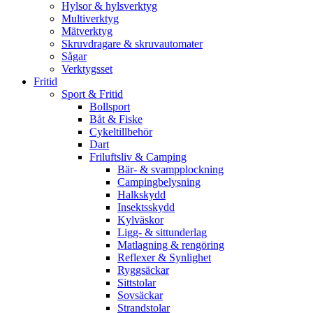
Hylsor & hylsverktyg
Multiverktyg
Mätverktyg
Skruvdragare & skruvautomater
Sågar
Verktygsset
Fritid
Sport & Fritid
Bollsport
Båt & Fiske
Cykeltillbehör
Dart
Friluftsliv & Camping
Bär- & svampplockning
Campingbelysning
Halkskydd
Insektsskydd
Kylväskor
Ligg- & sittunderlag
Matlagning & rengöring
Reflexer & Synlighet
Ryggsäckar
Sittstolar
Sovsäckar
Strandstolar