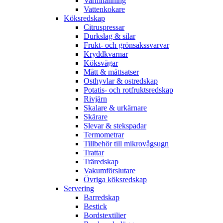
Varmhållning
Vattenkokare
Köksredskap
Citruspressar
Durkslag & silar
Frukt- och grönsakssvarvar
Kryddkvarnar
Köksvågar
Mått & måttsatser
Osthyvlar & ostredskap
Potatis- och rotfruktsredskap
Rivjärn
Skalare & urkärnare
Skärare
Slevar & stekspadar
Termometrar
Tillbehör till mikrovågsugn
Trattar
Träredskap
Vakumförslutare
Övriga köksredskap
Servering
Barredskap
Bestick
Bordstextilier