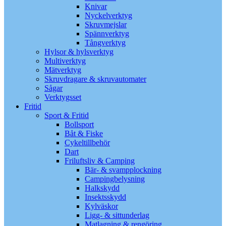
Knivar
Nyckelverktyg
Skruvmejslar
Spännverktyg
Tångverktyg
Hylsor & hylsverktyg
Multiverktyg
Mätverktyg
Skruvdragare & skruvautomater
Sågar
Verktygsset
Fritid
Sport & Fritid
Bollsport
Båt & Fiske
Cykeltillbehör
Dart
Friluftsliv & Camping
Bär- & svampplockning
Campingbelysning
Halkskydd
Insektsskydd
Kylväskor
Ligg- & sittunderlag
Matlagning & rengöring