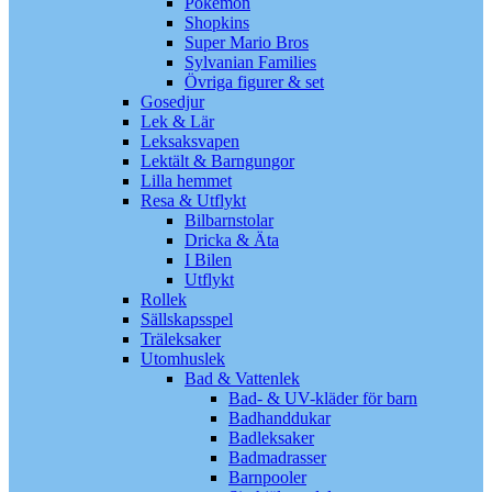
Pokémon
Shopkins
Super Mario Bros
Sylvanian Families
Övriga figurer & set
Gosedjur
Lek & Lär
Leksaksvapen
Lektält & Barngungor
Lilla hemmet
Resa & Utflykt
Bilbarnstolar
Dricka & Äta
I Bilen
Utflykt
Rollek
Sällskapsspel
Träleksaker
Utomhuslek
Bad & Vattenlek
Bad- & UV-kläder för barn
Badhanddukar
Badleksaker
Badmadrasser
Barnpooler