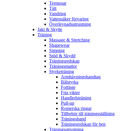
Termosar
Tält
Vandring
Vattensäker förvaring
Överlevnadsutrustning
Jakt & Skytte
Träning
Massage & Stretching
Shapewear
Simning
Stöd & Skydd
Träningsredskap
Träningsmattor
Styrketräning
Armhävningshandtag
Bålstyrka
Fotfäste
Fria vikter
Handledsträning
Pull-up
Romerska ringar
Tillbehör till träningsställning
Träningsband
Träningsredskap för ben
Träningsutrustning