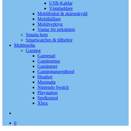
USB-Kablar
Väggladdare
Mobilfodral & skärmskydd
Mobilhållare
Mobilverktyg
Vantar för pekskärm
Smarta hem
Smartwatches & tillbehör
Multimedia
Gaming
Gamepad
Gamingmus
Gamingset
Gamingtangentbord
Headset
Musmatta
Nintendo Switch
Playstation
Spelkonsol
Xbox
search
0