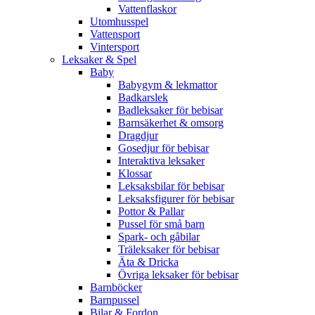
Vattenflaskor
Utomhusspel
Vattensport
Vintersport
Leksaker & Spel
Baby
Babygym & lekmattor
Badkarslek
Badleksaker för bebisar
Barnsäkerhet & omsorg
Dragdjur
Gosedjur för bebisar
Interaktiva leksaker
Klossar
Leksaksbilar för bebisar
Leksaksfigurer för bebisar
Pottor & Pallar
Pussel för små barn
Spark- och gåbilar
Träleksaker för bebisar
Äta & Dricka
Övriga leksaker för bebisar
Barnböcker
Barnpussel
Bilar & Fordon