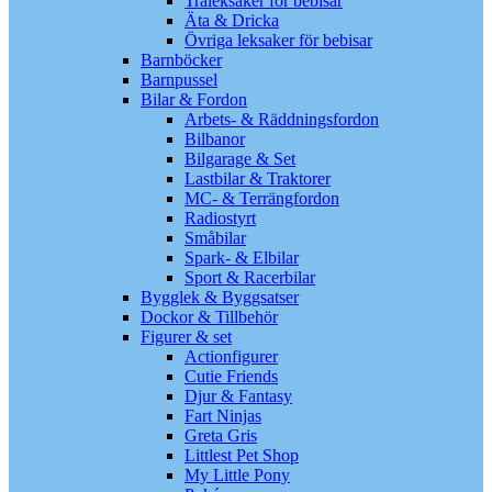
Träleksaker för bebisar
Äta & Dricka
Övriga leksaker för bebisar
Barnböcker
Barnpussel
Bilar & Fordon
Arbets- & Räddningsfordon
Bilbanor
Bilgarage & Set
Lastbilar & Traktorer
MC- & Terrängfordon
Radiostyrt
Småbilar
Spark- & Elbilar
Sport & Racerbilar
Bygglek & Byggsatser
Dockor & Tillbehör
Figurer & set
Actionfigurer
Cutie Friends
Djur & Fantasy
Fart Ninjas
Greta Gris
Littlest Pet Shop
My Little Pony