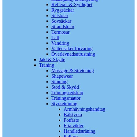
Reflexer & Synlighet
Ryggsäckar
Sittstolar
Sovsäckar
Strandstolar
Termosar
Tält
Vandring
Vattensäker förvaring
Överlevnadsutrustning
Jakt & Skytte
Träning
Massage & Stretching
Shapewear
Simning
Stöd & Skydd
Träningsredskap
Träningsmattor
Styrketräning
Armhävningshandtag
Bålstyrka
Fotfäste
Fria vikter
Handledsträning
Pull-up