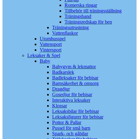
Romerska ringar
Tillbehör till träningsställning
Träningsband
Träningsredskap för ben
Träningsutrustning
Vattenflaskor
Utomhusspel
Vattensport
Vintersport
Leksaker & Spel
Baby
Babygym & lekmattor
Badkarslek
Badleksaker för bebisar
Barnsäkerhet & omsorg
Dragdjur
Gosedjur för bebisar
Interaktiva leksaker
Klossar
Leksaksbilar för bebisar
Leksaksfigurer för bebisar
Pottor & Pallar
Pussel för små barn
Spark- och gåbilar