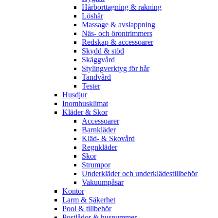
Hårborttagning & rakning
Löshår
Massage & avslappning
Näs- och örontrimmers
Redskap & accessoarer
Skydd & stöd
Skäggvård
Stylingverktyg för hår
Tandvård
Tester
Husdjur
Inomhusklimat
Kläder & Skor
Accessoarer
Barnkläder
Kläd- & Skovård
Regnkläder
Skor
Strumpor
Underkläder och underklädestillbehör
Vakuumpåsar
Kontor
Larm & Säkerhet
Pool & tillbehör
Postlådor & husnummer