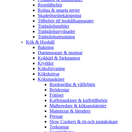
Resetillbehör
Roliga & smarta grejer
Skadedjursbekämpning
Tillbehör till hushållsapparater
Trädgårdsmöbler
Trädgårdsprydnader
Trädgårdsutrustning
Kök & Hushåll
Bakning
Dammsugare & moppar
Kokkärl & Stekpannor
Kryddor
Köksförvaring
Köksknivar
Köksmaskiner
Bordsgrillar & våffeljärn
Brödrostar
Fritöser
Kaffemaskiner & kaffetillbehör
Matberedare & köksassistenter
Matmixrar & blenders
Pressar
Slow Cookers & ris-och pastakokare
Torkugnar