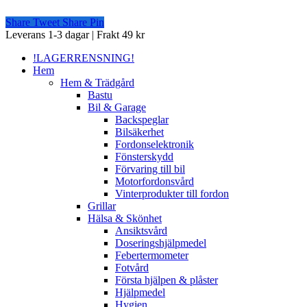
Share
Tweet
Share
Pin
Close
Leverans 1-3 dagar | Frakt 49 kr
Menu
!LAGERRENSNING!
Hem
Hem & Trädgård
Bastu
Bil & Garage
Backspeglar
Bilsäkerhet
Fordonselektronik
Fönsterskydd
Förvaring till bil
Motorfordonsvård
Vinterprodukter till fordon
Grillar
Hälsa & Skönhet
Ansiktsvård
Doseringshjälpmedel
Febertermometer
Fotvård
Första hjälpen & plåster
Hjälpmedel
Hygien