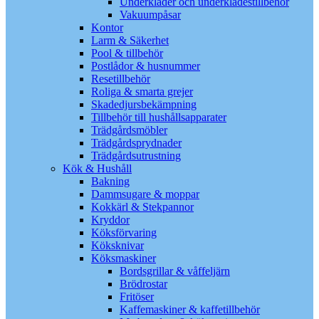
Underkläder och underklädestillbehör
Vakuumpåsar
Kontor
Larm & Säkerhet
Pool & tillbehör
Postlådor & husnummer
Resetillbehör
Roliga & smarta grejer
Skadedjursbekämpning
Tillbehör till hushållsapparater
Trädgårdsmöbler
Trädgårdsprydnader
Trädgårdsutrustning
Kök & Hushåll
Bakning
Dammsugare & moppar
Kokkärl & Stekpannor
Kryddor
Köksförvaring
Köksknivar
Köksmaskiner
Bordsgrillar & våffeljärn
Brödrostar
Fritöser
Kaffemaskiner & kaffetillbehör