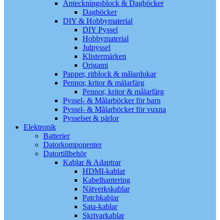
Anteckningsblock & Dagböcker
Dagböcker
DIY & Hobbymaterial
DIY Pyssel
Hobbymaterial
Julpyssel
Klistermärken
Origami
Papper, ritblock & målardukar
Pennor, kritor & målarfärg
Pennor, kritor & målarfärg
Pyssel- & Målarböcker för barn
Pyssel- & Målarböcker för vuxna
Pysselset & pärlor
Elektronik
Batterier
Datorkomponenter
Datortillbehör
Kablar & Adaptrar
HDMI-kablar
Kabelhantering
Nätverkskablar
Patchkablar
Sata-kablar
Skrivarkablar