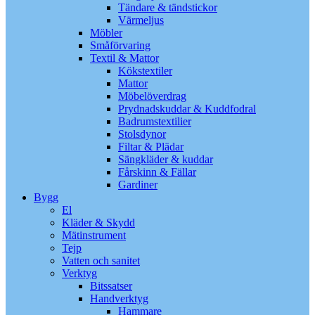
Tändare & tändstickor
Värmeljus
Möbler
Småförvaring
Textil & Mattor
Kökstextiler
Mattor
Möbelöverdrag
Prydnadskuddar & Kuddfodral
Badrumstextilier
Stolsdynor
Filtar & Plädar
Sängkläder & kuddar
Fårskinn & Fällar
Gardiner
Bygg
El
Kläder & Skydd
Mätinstrument
Tejp
Vatten och sanitet
Verktyg
Bitssatser
Handverktyg
Hammare