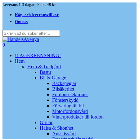
Skip
Leverans 1-3 dagar | Frakt 49 kr
to
Köp- och leveransvillkor
main
content
Om oss
Close
Search
search
0
Menu
!LAGERRENSNING!
Hem
Hem & Trädgård
Bastu
Bil & Garage
Backspeglar
Bilsäkerhet
Fordonselektronik
Fönsterskydd
Förvaring till bil
Motorfordonsvård
Vinterprodukter till fordon
Grillar
Hälsa & Skönhet
Ansiktsvård