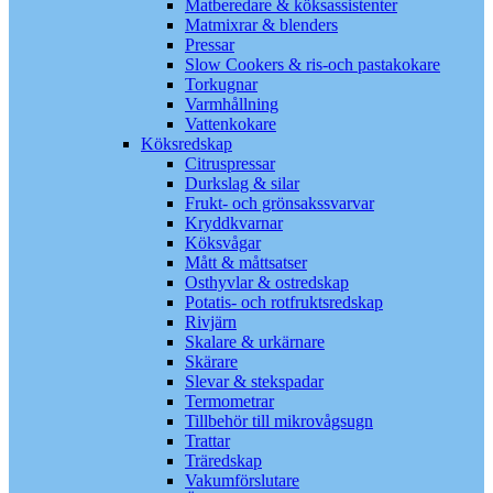
Matberedare & köksassistenter
Matmixrar & blenders
Pressar
Slow Cookers & ris-och pastakokare
Torkugnar
Varmhållning
Vattenkokare
Köksredskap
Citruspressar
Durkslag & silar
Frukt- och grönsakssvarvar
Kryddkvarnar
Köksvågar
Mått & måttsatser
Osthyvlar & ostredskap
Potatis- och rotfruktsredskap
Rivjärn
Skalare & urkärnare
Skärare
Slevar & stekspadar
Termometrar
Tillbehör till mikrovågsugn
Trattar
Träredskap
Vakumförslutare