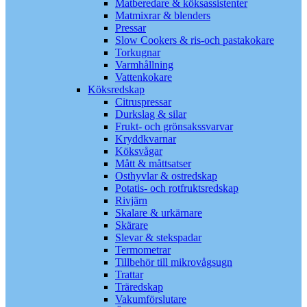
Matberedare & köksassistenter
Matmixrar & blenders
Pressar
Slow Cookers & ris-och pastakokare
Torkugnar
Varmhållning
Vattenkokare
Köksredskap
Citruspressar
Durkslag & silar
Frukt- och grönsakssvarvar
Kryddkvarnar
Köksvågar
Mått & måttsatser
Osthyvlar & ostredskap
Potatis- och rotfruktsredskap
Rivjärn
Skalare & urkärnare
Skärare
Slevar & stekspadar
Termometrar
Tillbehör till mikrovågsugn
Trattar
Träredskap
Vakumförslutare