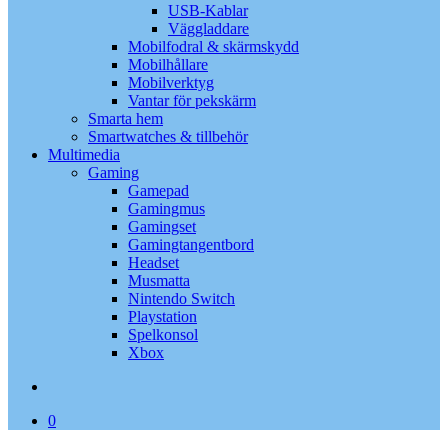
USB-Kablar
Väggladdare
Mobilfodral & skärmskydd
Mobilhållare
Mobilverktyg
Vantar för pekskärm
Smarta hem
Smartwatches & tillbehör
Multimedia
Gaming
Gamepad
Gamingmus
Gamingset
Gamingtangentbord
Headset
Musmatta
Nintendo Switch
Playstation
Spelkonsol
Xbox
search
0