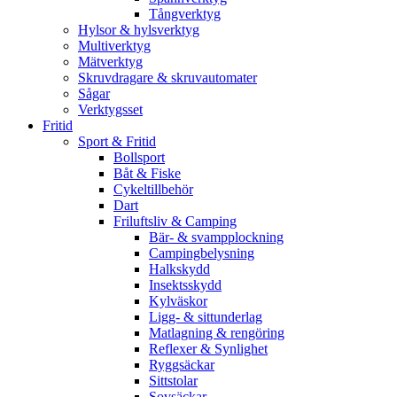
Tångverktyg
Hylsor & hylsverktyg
Multiverktyg
Mätverktyg
Skruvdragare & skruvautomater
Sågar
Verktygsset
Fritid
Sport & Fritid
Bollsport
Båt & Fiske
Cykeltillbehör
Dart
Friluftsliv & Camping
Bär- & svampplockning
Campingbelysning
Halkskydd
Insektsskydd
Kylväskor
Ligg- & sittunderlag
Matlagning & rengöring
Reflexer & Synlighet
Ryggsäckar
Sittstolar
Sovsäckar