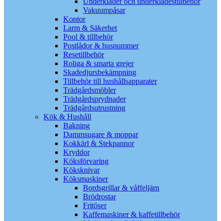
Underkläder och underklädestillbehör
Vakuumpåsar
Kontor
Larm & Säkerhet
Pool & tillbehör
Postlådor & husnummer
Resetillbehör
Roliga & smarta grejer
Skadedjursbekämpning
Tillbehör till hushållsapparater
Trädgårdsmöbler
Trädgårdsprydnader
Trädgårdsutrustning
Kök & Hushåll
Bakning
Dammsugare & moppar
Kokkärl & Stekpannor
Kryddor
Köksförvaring
Köksknivar
Köksmaskiner
Bordsgrillar & våffeljärn
Brödrostar
Fritöser
Kaffemaskiner & kaffetillbehör