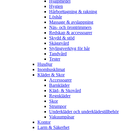
Hjälpmedel
Hygien
Hårborttagning & rakning
Löshår
Massage & avslappning
Näs- och örontrimmers
Redskap & accessoarer
Skydd & stöd
Skäggvård
Stylingverktyg för hår
Tandvård
Tester
Husdjur
Inomhusklimat
Kläder & Skor
Accessoarer
Barnkläder
Kläd- & Skovård
Regnkläder
Skor
Strumpor
Underkläder och underklädestillbehör
Vakuumpåsar
Kontor
Larm & Säkerhet