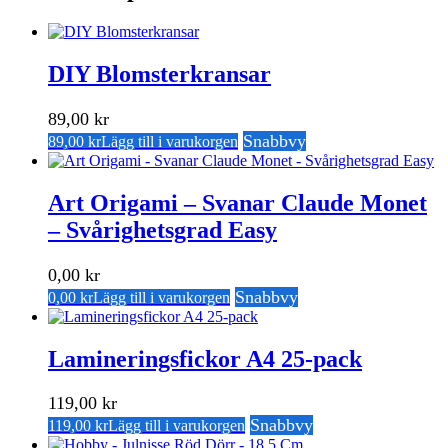
DIY Blomsterkransar
89,00
kr
Snabbvy
89,00
kr
Lägg till i varukorgen
Art Origami – Svanar Claude Monet
– Svårighetsgrad Easy
0,00
kr
Snabbvy
0,00
kr
Lägg till i varukorgen
Lamineringsfickor A4 25-pack
119,00
kr
Snabbvy
119,00
kr
Lägg till i varukorgen