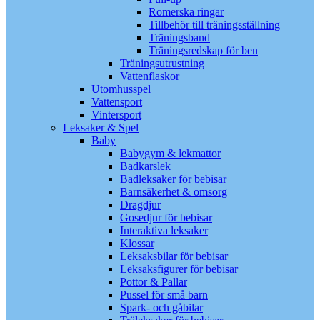
Romerska ringar
Tillbehör till träningsställning
Träningsband
Träningsredskap för ben
Träningsutrustning
Vattenflaskor
Utomhusspel
Vattensport
Vintersport
Leksaker & Spel
Baby
Babygym & lekmattor
Badkarslek
Badleksaker för bebisar
Barnsäkerhet & omsorg
Dragdjur
Gosedjur för bebisar
Interaktiva leksaker
Klossar
Leksaksbilar för bebisar
Leksaksfigurer för bebisar
Pottor & Pallar
Pussel för små barn
Spark- och gåbilar