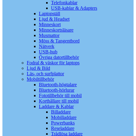
Telefonkablar
USB-kablar & Adapters
Laptopställ
Ljud & Headset
Minneskort
Minneskortsläsare
Musmattor
Möss & Tangentbord
Nätverk
USB-hub
Övriga datortillbehör
Fodral & väskor för laptops
Ljud & Bild
Läs- och surfplattor
Mobiltillbehör
Bluetooth-högtalare
Bluetooth-hörlurar
Fototillbehör till mobil
Korthållare till mobil
Laddare & Kablar
Billaddare
Mobilladdare
Powerbanks
Reseladdare
Trådlösa laddare