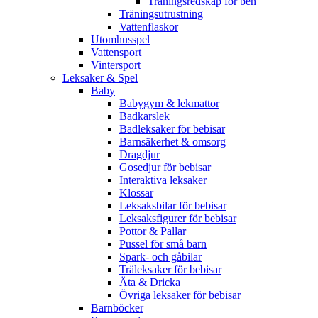
Träningsredskap för ben
Träningsutrustning
Vattenflaskor
Utomhusspel
Vattensport
Vintersport
Leksaker & Spel
Baby
Babygym & lekmattor
Badkarslek
Badleksaker för bebisar
Barnsäkerhet & omsorg
Dragdjur
Gosedjur för bebisar
Interaktiva leksaker
Klossar
Leksaksbilar för bebisar
Leksaksfigurer för bebisar
Pottor & Pallar
Pussel för små barn
Spark- och gåbilar
Träleksaker för bebisar
Äta & Dricka
Övriga leksaker för bebisar
Barnböcker