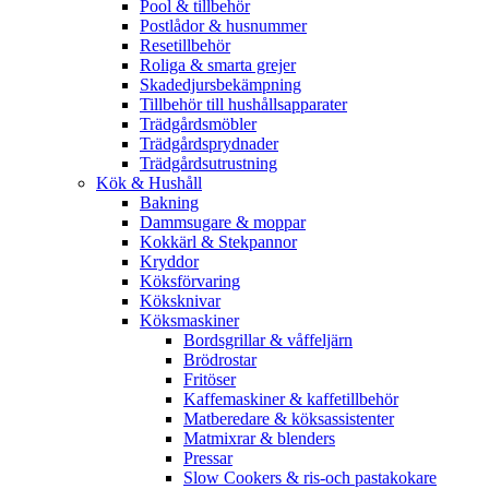
Pool & tillbehör
Postlådor & husnummer
Resetillbehör
Roliga & smarta grejer
Skadedjursbekämpning
Tillbehör till hushållsapparater
Trädgårdsmöbler
Trädgårdsprydnader
Trädgårdsutrustning
Kök & Hushåll
Bakning
Dammsugare & moppar
Kokkärl & Stekpannor
Kryddor
Köksförvaring
Köksknivar
Köksmaskiner
Bordsgrillar & våffeljärn
Brödrostar
Fritöser
Kaffemaskiner & kaffetillbehör
Matberedare & köksassistenter
Matmixrar & blenders
Pressar
Slow Cookers & ris-och pastakokare