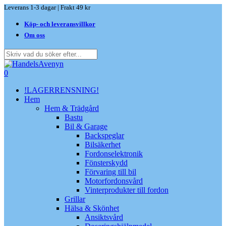
Skip
Leverans 1-3 dagar | Frakt 49 kr
to
Köp- och leveransvillkor
main
content
Om oss
Close
Search
search
0
Menu
!LAGERRENSNING!
Hem
Hem & Trädgård
Bastu
Bil & Garage
Backspeglar
Bilsäkerhet
Fordonselektronik
Fönsterskydd
Förvaring till bil
Motorfordonsvård
Vinterprodukter till fordon
Grillar
Hälsa & Skönhet
Ansiktsvård