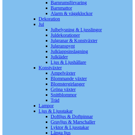
Barnrumsförvaring
Barnmattor
Alarm & väggklockor
Dekoration
Jul
Julbelysning & Ljusslingor
Juldekorationer
Julgranar & Konstväxter
Julgranspynt
Julklappsinslagning
Julkläder
Ljus & Ljushållare
Konstväxter
Ampelväxter
Blommande växter
Blomstergirlanger
Gröna växter
Snittblommor
Träd
Lampor
Ljus & Ljusstakar
Doftljus & Doftpinnar
Gravljus & Marschaller
Lyktor & Ljusstakar
Långa ljus