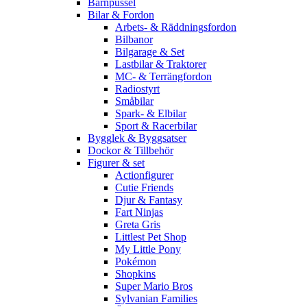
Barnpussel
Bilar & Fordon
Arbets- & Räddningsfordon
Bilbanor
Bilgarage & Set
Lastbilar & Traktorer
MC- & Terrängfordon
Radiostyrt
Småbilar
Spark- & Elbilar
Sport & Racerbilar
Bygglek & Byggsatser
Dockor & Tillbehör
Figurer & set
Actionfigurer
Cutie Friends
Djur & Fantasy
Fart Ninjas
Greta Gris
Littlest Pet Shop
My Little Pony
Pokémon
Shopkins
Super Mario Bros
Sylvanian Families