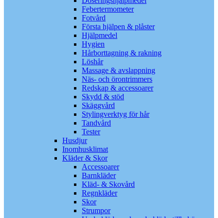
Doseringshjälpmedel
Febertermometer
Fotvård
Första hjälpen & plåster
Hjälpmedel
Hygien
Hårborttagning & rakning
Löshår
Massage & avslappning
Näs- och örontrimmers
Redskap & accessoarer
Skydd & stöd
Skäggvård
Stylingverktyg för hår
Tandvård
Tester
Husdjur
Inomhusklimat
Kläder & Skor
Accessoarer
Barnkläder
Kläd- & Skovård
Regnkläder
Skor
Strumpor