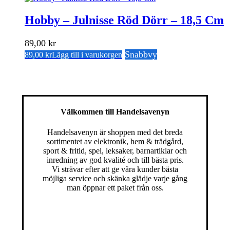
Hobby – Julnisse Röd Dörr – 18,5 Cm
89,00
kr
Snabbvy
89,00
kr
Lägg till i varukorgen
Välkommen till Handelsavenyn
Handelsavenyn är shoppen med det breda
sortimentet av elektronik, hem & trädgård,
sport & fritid, spel, leksaker, barnartiklar och
inredning av god kvalité och till bästa pris.
Vi strävar efter att ge våra kunder bästa
möjliga service och skänka glädje varje gång
man öppnar ett paket från oss.