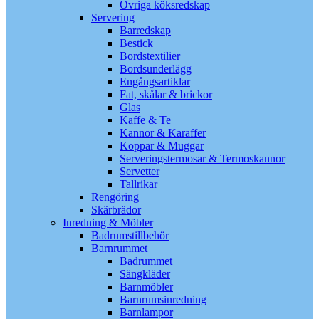
Övriga köksredskap
Servering
Barredskap
Bestick
Bordstextilier
Bordsunderlägg
Engångsartiklar
Fat, skålar & brickor
Glas
Kaffe & Te
Kannor & Karaffer
Koppar & Muggar
Serveringstermosar & Termoskannor
Servetter
Tallrikar
Rengöring
Skärbrädor
Inredning & Möbler
Badrumstillbehör
Barnrummet
Badrummet
Sängkläder
Barnmöbler
Barnrumsinredning
Barnlampor