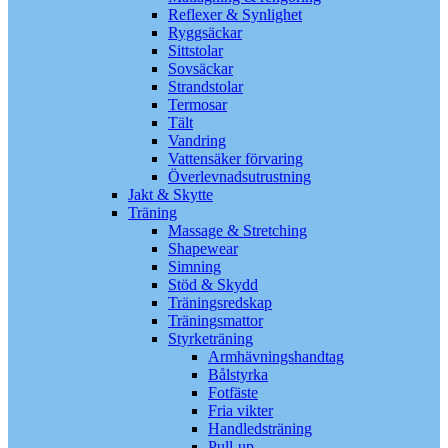
Reflexer & Synlighet
Ryggsäckar
Sittstolar
Sovsäckar
Strandstolar
Termosar
Tält
Vandring
Vattensäker förvaring
Överlevnadsutrustning
Jakt & Skytte
Träning
Massage & Stretching
Shapewear
Simning
Stöd & Skydd
Träningsredskap
Träningsmattor
Styrketräning
Armhävningshandtag
Bålstyrka
Fotfäste
Fria vikter
Handledsträning
Pull-up