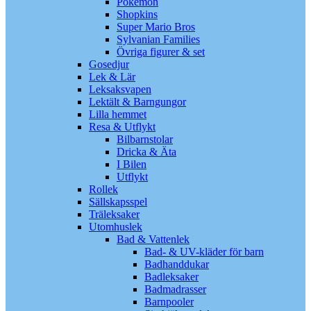
Pokémon
Shopkins
Super Mario Bros
Sylvanian Families
Övriga figurer & set
Gosedjur
Lek & Lär
Leksaksvapen
Lektält & Barngungor
Lilla hemmet
Resa & Utflykt
Bilbarnstolar
Dricka & Äta
I Bilen
Utflykt
Rollek
Sällskapsspel
Träleksaker
Utomhuslek
Bad & Vattenlek
Bad- & UV-kläder för barn
Badhanddukar
Badleksaker
Badmadrasser
Barnpooler