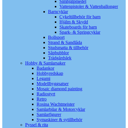
Simhjälpmedel
Vattenpistoler & Vattenballonger
Barncyklar
Cykeltillbehör för barn
Hjälm & Skydd
Skateboards för barn
Spark- & Springcyklar
Bollsport
Strand & Sandlåda
Studsmatta & tillbehör
Såpbubblor
Trädgårdslek
Hobby & Samlarsaker
Badankor
Hobbyredskap
Legami
Modellbyggsatser
Mosaic diamond painting
Radiostyrt
Retro
Rosina Wachtmeister
Samlarbilar & Motorcyklar
Samlarfigurer
Symaskiner & sytillbehör
Pyssel & rita