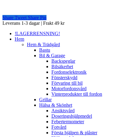
Share
Tweet
Share
Pin
Close
Leverans 1-3 dagar | Frakt 49 kr
Menu
!LAGERRENSNING!
Hem
Hem & Trädgård
Bastu
Bil & Garage
Backspeglar
Bilsäkerhet
Fordonselektronik
Fönsterskydd
Förvaring till bil
Motorfordonsvård
Vinterprodukter till fordon
Grillar
Hälsa & Skönhet
Ansiktsvård
Doseringshjälpmedel
Febertermometer
Fotvård
Första hjälpen & plåster