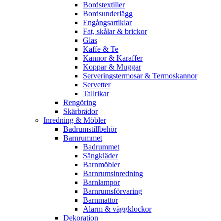
Bordstextilier
Bordsunderlägg
Engångsartiklar
Fat, skålar & brickor
Glas
Kaffe & Te
Kannor & Karaffer
Koppar & Muggar
Serveringstermosar & Termoskannor
Servetter
Tallrikar
Rengöring
Skärbrädor
Inredning & Möbler
Badrumstillbehör
Barnrummet
Badrummet
Sängkläder
Barnmöbler
Barnrumsinredning
Barnlampor
Barnrumsförvaring
Barnmattor
Alarm & väggklockor
Dekoration