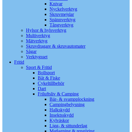
Knivar
Nyckelverktyg
Skruvmejslar
Spännverktyg
Tångverktyg
Hylsor & hylsverktyg
Multiverktyg
Mätverktyg
Skruvdragare & skruvautomater
Sågar
Verktygsset
Fritid
Sport & Fritid
Bollsport
Båt & Fiske
Cykeltillbehör
Dart
Friluftsliv & Camping
Bär- & svampplockning
Campingbelysning
Halkskydd
Insektsskydd
Kylväskor
Ligg- & sittunderlag
Matlagning & rengöring