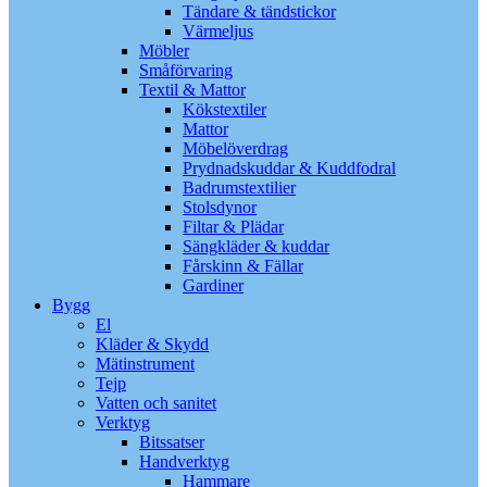
Tändare & tändstickor
Värmeljus
Möbler
Småförvaring
Textil & Mattor
Kökstextiler
Mattor
Möbelöverdrag
Prydnadskuddar & Kuddfodral
Badrumstextilier
Stolsdynor
Filtar & Plädar
Sängkläder & kuddar
Fårskinn & Fällar
Gardiner
Bygg
El
Kläder & Skydd
Mätinstrument
Tejp
Vatten och sanitet
Verktyg
Bitssatser
Handverktyg
Hammare