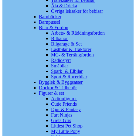
Träleksaker för bebisar
Äta & Dricka
Övriga leksaker för bebisar
Barnböcker
Barnpussel
Bilar & Fordon
Arbets- & Räddningsfordon
Bilbanor
Bilgarage & Set
Lastbilar & Traktorer
MC- & Terrängfordon
Radiostyrt
Småbilar
Spark- & Elbilar
Sport & Racerbilar
Bygglek & Byggsatser
Dockor & Tillbehör
Figurer & set
Actionfigurer
Cutie Friends
Djur & Fantasy
Fart Ninjas
Greta Gris
Littlest Pet Shop
My Little Pony