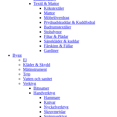
Textil & Mattor
Kökstextiler
Mattor
Möbelöverdrag
Prydnadskuddar & Kuddfodral
Badrumstextilier
Stolsdynor
Filtar & Plädar
Sängkläder & kuddar
Fårskinn & Fällar
Gardiner
Bygg
El
Kläder & Skydd
Mätinstrument
Tejp
Vatten och sanitet
Verktyg
Bitssatser
Handverktyg
Hammare
Knivar
Nyckelverktyg
Skruvmejslar
Spännverktyg