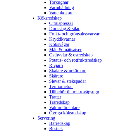
Torkugnar
Varmhållning
Vattenkokare
Köksredskap
Citruspressar
Durkslag & silar
Frukt- och grönsakssvarvar
Kryddkvarnar
Köksvågar
Mått & måttsatser
Osthyvlar & ostredskap
Potatis- och rotfruktsredskap
Rivjärn
Skalare & urkärnare
Skärare
Slevar & stekspadar
Termometrar
Tillbehör till mikrovågsugn
Trattar
Träredskap
Vakumförslutare
Övriga köksredskap
Servering
Barredskap
Bestick