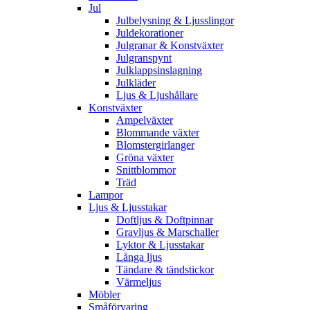
Jul
Julbelysning & Ljusslingor
Juldekorationer
Julgranar & Konstväxter
Julgranspynt
Julklappsinslagning
Julkläder
Ljus & Ljushållare
Konstväxter
Ampelväxter
Blommande växter
Blomstergirlanger
Gröna växter
Snittblommor
Träd
Lampor
Ljus & Ljusstakar
Doftljus & Doftpinnar
Gravljus & Marschaller
Lyktor & Ljusstakar
Långa ljus
Tändare & tändstickor
Värmeljus
Möbler
Småförvaring