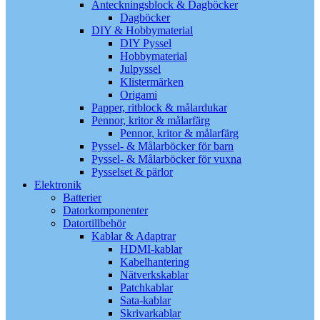
Anteckningsblock & Dagböcker
Dagböcker
DIY & Hobbymaterial
DIY Pyssel
Hobbymaterial
Julpyssel
Klistermärken
Origami
Papper, ritblock & målardukar
Pennor, kritor & målarfärg
Pennor, kritor & målarfärg
Pyssel- & Målarböcker för barn
Pyssel- & Målarböcker för vuxna
Pysselset & pärlor
Elektronik
Batterier
Datorkomponenter
Datortillbehör
Kablar & Adaptrar
HDMI-kablar
Kabelhantering
Nätverkskablar
Patchkablar
Sata-kablar
Skrivarkablar