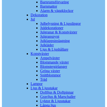
Barnrumsförvaring
Barnmattor
Alarm & väggklockor
Dekoration
Jul
Julbelysning & Ljusslingor
Juldekorationer
Julgranar & Konstväxter
Julgranspynt
Julklappsinslagning
Julkläder
Ljus & Ljushållare
Konstväxter
Ampelväxter
Blommande växter
Blomstergirlanger
Gröna växter
Snittblommor
Träd
Lampor
Ljus & Ljusstakar
Doftljus & Doftpinnar
Gravljus & Marschaller
Lyktor & Ljusstakar
Långa ljus