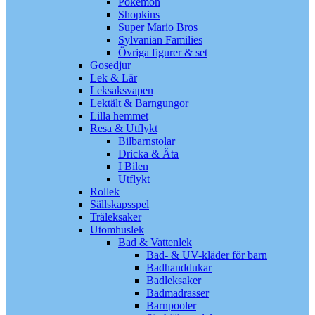
Pokémon
Shopkins
Super Mario Bros
Sylvanian Families
Övriga figurer & set
Gosedjur
Lek & Lär
Leksaksvapen
Lektält & Barngungor
Lilla hemmet
Resa & Utflykt
Bilbarnstolar
Dricka & Äta
I Bilen
Utflykt
Rollek
Sällskapsspel
Träleksaker
Utomhuslek
Bad & Vattenlek
Bad- & UV-kläder för barn
Badhanddukar
Badleksaker
Badmadrasser
Barnpooler