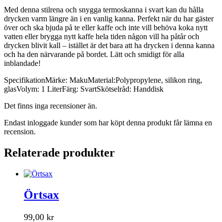
Med denna stilrena och snygga termoskanna i svart kan du hålla
drycken varm längre än i en vanlig kanna. Perfekt när du har gäster
över och ska bjuda på te eller kaffe och inte vill behöva koka nytt
vatten eller brygga nytt kaffe hela tiden någon vill ha påtår och
drycken blivit kall – istället är det bara att ha drycken i denna kanna
och ha den närvarande på bordet. Lätt och smidigt för alla
inblandade!
SpecifikationMärke: MakuMaterial:Polypropylene, silikon ring,
glasVolym: 1 LiterFärg: SvartSkötselråd: Handdisk
Det finns inga recensioner än.
Endast inloggade kunder som har köpt denna produkt får lämna en
recension.
Relaterade produkter
Örtsax
99,00
kr