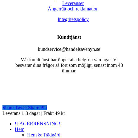
Leveranser
Ångerrätt och reklamation
Integritetspolicy
Kundtjänst
kundservice@handelsavenyn.se
Vår kundtjänst har öppet alla helgfria vardagar. Vi
besvarar dina frågor så fort som möjligt, senast inom 48
timmar.
Share
Tweet
Share
Pin
Close
Leverans 1-3 dagar | Frakt 49 kr
Menu
!LAGERRENSNING!
Hem
Hem & Trädgård