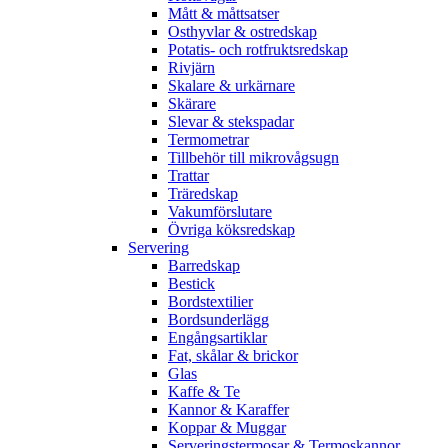
Mått & måttsatser
Osthyvlar & ostredskap
Potatis- och rotfruktsredskap
Rivjärn
Skalare & urkärnare
Skärare
Slevar & stekspadar
Termometrar
Tillbehör till mikrovågsugn
Trattar
Träredskap
Vakumförslutare
Övriga köksredskap
Servering
Barredskap
Bestick
Bordstextilier
Bordsunderlägg
Engångsartiklar
Fat, skålar & brickor
Glas
Kaffe & Te
Kannor & Karaffer
Koppar & Muggar
Serveringstermosar & Termoskannor