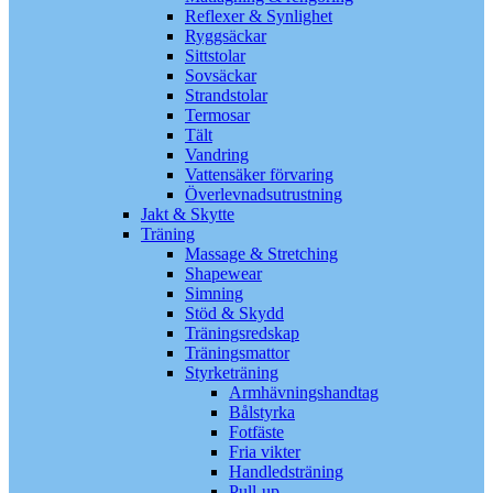
Reflexer & Synlighet
Ryggsäckar
Sittstolar
Sovsäckar
Strandstolar
Termosar
Tält
Vandring
Vattensäker förvaring
Överlevnadsutrustning
Jakt & Skytte
Träning
Massage & Stretching
Shapewear
Simning
Stöd & Skydd
Träningsredskap
Träningsmattor
Styrketräning
Armhävningshandtag
Bålstyrka
Fotfäste
Fria vikter
Handledsträning
Pull-up