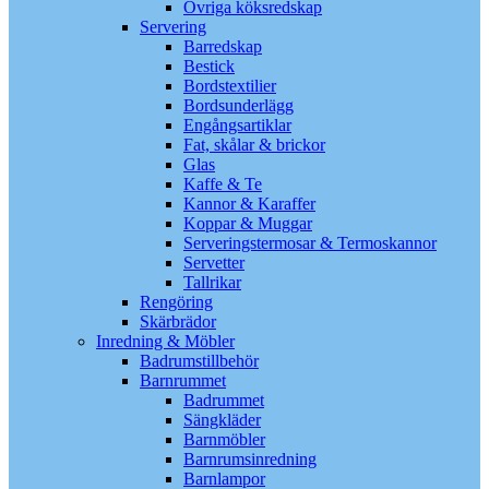
Övriga köksredskap
Servering
Barredskap
Bestick
Bordstextilier
Bordsunderlägg
Engångsartiklar
Fat, skålar & brickor
Glas
Kaffe & Te
Kannor & Karaffer
Koppar & Muggar
Serveringstermosar & Termoskannor
Servetter
Tallrikar
Rengöring
Skärbrädor
Inredning & Möbler
Badrumstillbehör
Barnrummet
Badrummet
Sängkläder
Barnmöbler
Barnrumsinredning
Barnlampor