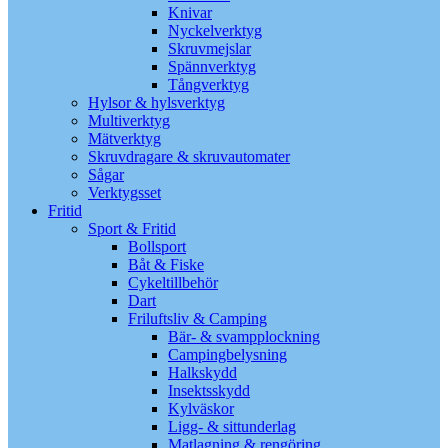
Knivar
Nyckelverktyg
Skruvmejslar
Spännverktyg
Tångverktyg
Hylsor & hylsverktyg
Multiverktyg
Mätverktyg
Skruvdragare & skruvautomater
Sågar
Verktygsset
Fritid
Sport & Fritid
Bollsport
Båt & Fiske
Cykeltillbehör
Dart
Friluftsliv & Camping
Bär- & svampplockning
Campingbelysning
Halkskydd
Insektsskydd
Kylväskor
Ligg- & sittunderlag
Matlagning & rengöring