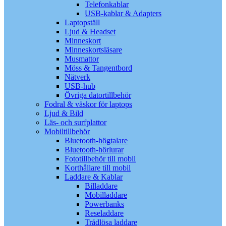
Telefonkablar
USB-kablar & Adapters
Laptopställ
Ljud & Headset
Minneskort
Minneskortsläsare
Musmattor
Möss & Tangentbord
Nätverk
USB-hub
Övriga datortillbehör
Fodral & väskor för laptops
Ljud & Bild
Läs- och surfplattor
Mobiltillbehör
Bluetooth-högtalare
Bluetooth-hörlurar
Fototillbehör till mobil
Korthållare till mobil
Laddare & Kablar
Billaddare
Mobilladdare
Powerbanks
Reseladdare
Trådlösa laddare