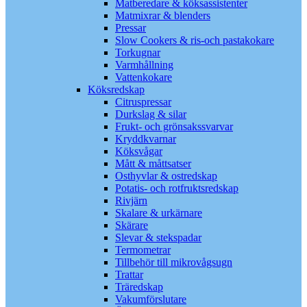
Matberedare & köksassistenter
Matmixrar & blenders
Pressar
Slow Cookers & ris-och pastakokare
Torkugnar
Varmhållning
Vattenkokare
Köksredskap
Citruspressar
Durkslag & silar
Frukt- och grönsakssvarvar
Kryddkvarnar
Köksvågar
Mått & måttsatser
Osthyvlar & ostredskap
Potatis- och rotfruktsredskap
Rivjärn
Skalare & urkärnare
Skärare
Slevar & stekspadar
Termometrar
Tillbehör till mikrovågsugn
Trattar
Träredskap
Vakumförslutare