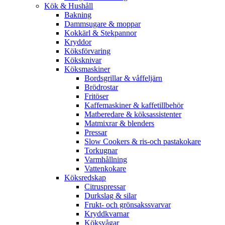
Kök & Hushåll
Bakning
Dammsugare & moppar
Kokkärl & Stekpannor
Kryddor
Köksförvaring
Köksknivar
Köksmaskiner
Bordsgrillar & våffeljärn
Brödrostar
Fritöser
Kaffemaskiner & kaffetillbehör
Matberedare & köksassistenter
Matmixrar & blenders
Pressar
Slow Cookers & ris-och pastakokare
Torkugnar
Varmhållning
Vattenkokare
Köksredskap
Citruspressar
Durkslag & silar
Frukt- och grönsakssvarvar
Kryddkvarnar
Köksvågar