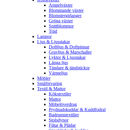
Ampelväxter
Blommande växter
Blomstergirlanger
Gröna växter
Snittblommor
Träd
Lampor
Ljus & Ljusstakar
Doftljus & Doftpinnar
Gravljus & Marschaller
Lyktor & Ljusstakar
Långa ljus
Tändare & tändstickor
Värmeljus
Möbler
Småförvaring
Textil & Mattor
Kökstextiler
Mattor
Möbelöverdrag
Prydnadskuddar & Kuddfodral
Badrumstextilier
Stolsdynor
Filtar & Plädar