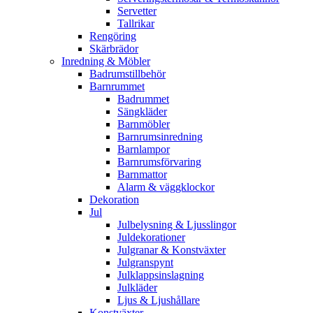
Servetter
Tallrikar
Rengöring
Skärbrädor
Inredning & Möbler
Badrumstillbehör
Barnrummet
Badrummet
Sängkläder
Barnmöbler
Barnrumsinredning
Barnlampor
Barnrumsförvaring
Barnmattor
Alarm & väggklockor
Dekoration
Jul
Julbelysning & Ljusslingor
Juldekorationer
Julgranar & Konstväxter
Julgranspynt
Julklappsinslagning
Julkläder
Ljus & Ljushållare
Konstväxter