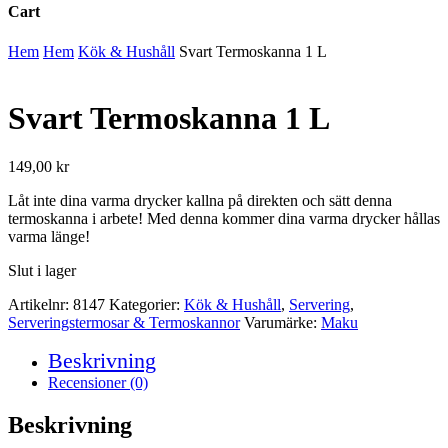
Cart
Close
Hem
Hem
Kök & Hushåll
Svart Termoskanna 1 L
Cart
Svart Termoskanna 1 L
149,00
kr
Låt inte dina varma drycker kallna på direkten och sätt denna
termoskanna i arbete! Med denna kommer dina varma drycker hållas
varma länge!
Slut i lager
Artikelnr:
8147
Kategorier:
Kök & Hushåll
,
Servering
,
Serveringstermosar & Termoskannor
Varumärke:
Maku
Beskrivning
Recensioner (0)
Beskrivning