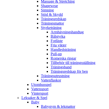
Massage & Stretching
Shapewear
Simning
Stöd & Skydd
Träningsredskap
Träningsmattor
Styrketräning
Armhävningshandtag
Bålstyrka
Fotfäste
Fria vikter
Handledsträning
Pull-up
Romerska ringar
Tillbehör till träningsställning
Träningsband
Träningsredskap för ben
Träningsutrustning
Vattenflaskor
Utomhusspel
Vattensport
Vintersport
Leksaker & Spel
Baby
Babygym & lekmattor