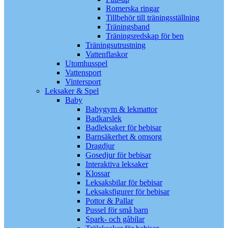
Romerska ringar
Tillbehör till träningsställning
Träningsband
Träningsredskap för ben
Träningsutrustning
Vattenflaskor
Utomhusspel
Vattensport
Vintersport
Leksaker & Spel
Baby
Babygym & lekmattor
Badkarslek
Badleksaker för bebisar
Barnsäkerhet & omsorg
Dragdjur
Gosedjur för bebisar
Interaktiva leksaker
Klossar
Leksaksbilar för bebisar
Leksaksfigurer för bebisar
Pottor & Pallar
Pussel för små barn
Spark- och gåbilar