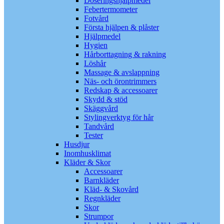
Doseringshjälpmedel
Febertermometer
Fotvård
Första hjälpen & plåster
Hjälpmedel
Hygien
Hårborttagning & rakning
Löshår
Massage & avslappning
Näs- och örontrimmers
Redskap & accessoarer
Skydd & stöd
Skäggvård
Stylingverktyg för hår
Tandvård
Tester
Husdjur
Inomhusklimat
Kläder & Skor
Accessoarer
Barnkläder
Kläd- & Skovård
Regnkläder
Skor
Strumpor