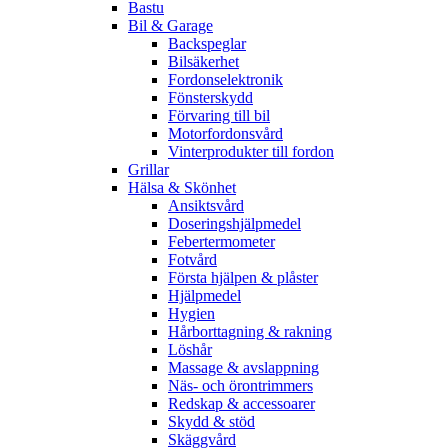
Bastu
Bil & Garage
Backspeglar
Bilsäkerhet
Fordonselektronik
Fönsterskydd
Förvaring till bil
Motorfordonsvård
Vinterprodukter till fordon
Grillar
Hälsa & Skönhet
Ansiktsvård
Doseringshjälpmedel
Febertermometer
Fotvård
Första hjälpen & plåster
Hjälpmedel
Hygien
Hårborttagning & rakning
Löshår
Massage & avslappning
Näs- och örontrimmers
Redskap & accessoarer
Skydd & stöd
Skäggvård