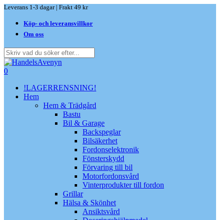
Skip
Leverans 1-3 dagar | Frakt 49 kr
to
Köp- och leveransvillkor
main
content
Om oss
Close
Search
search
0
Menu
!LAGERRENSNING!
Hem
Hem & Trädgård
Bastu
Bil & Garage
Backspeglar
Bilsäkerhet
Fordonselektronik
Fönsterskydd
Förvaring till bil
Motorfordonsvård
Vinterprodukter till fordon
Grillar
Hälsa & Skönhet
Ansiktsvård