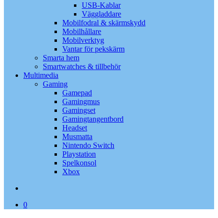
USB-Kablar
Väggladdare
Mobilfodral & skärmskydd
Mobilhållare
Mobilverktyg
Vantar för pekskärm
Smarta hem
Smartwatches & tillbehör
Multimedia
Gaming
Gamepad
Gamingmus
Gamingset
Gamingtangentbord
Headset
Musmatta
Nintendo Switch
Playstation
Spelkonsol
Xbox
search
0