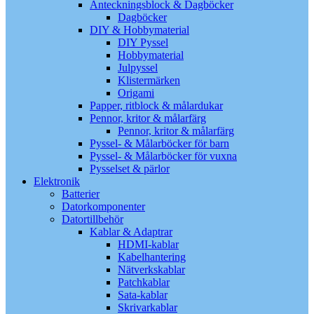
Anteckningsblock & Dagböcker
Dagböcker
DIY & Hobbymaterial
DIY Pyssel
Hobbymaterial
Julpyssel
Klistermärken
Origami
Papper, ritblock & målardukar
Pennor, kritor & målarfärg
Pennor, kritor & målarfärg
Pyssel- & Målarböcker för barn
Pyssel- & Målarböcker för vuxna
Pysselset & pärlor
Elektronik
Batterier
Datorkomponenter
Datortillbehör
Kablar & Adaptrar
HDMI-kablar
Kabelhantering
Nätverkskablar
Patchkablar
Sata-kablar
Skrivarkablar