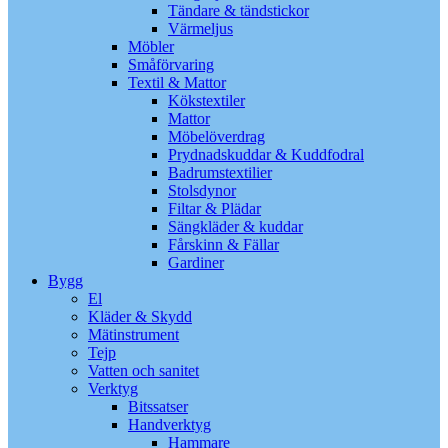
Tändare & tändstickor
Värmeljus
Möbler
Småförvaring
Textil & Mattor
Kökstextiler
Mattor
Möbelöverdrag
Prydnadskuddar & Kuddfodral
Badrumstextilier
Stolsdynor
Filtar & Plädar
Sängkläder & kuddar
Fårskinn & Fällar
Gardiner
Bygg
El
Kläder & Skydd
Mätinstrument
Tejp
Vatten och sanitet
Verktyg
Bitssatser
Handverktyg
Hammare