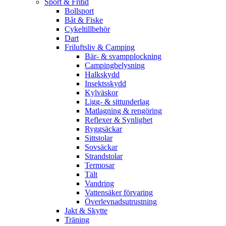
Sport & Fritid
Bollsport
Båt & Fiske
Cykeltillbehör
Dart
Friluftsliv & Camping
Bär- & svampplockning
Campingbelysning
Halkskydd
Insektsskydd
Kylväskor
Ligg- & sittunderlag
Matlagning & rengöring
Reflexer & Synlighet
Ryggsäckar
Sittstolar
Sovsäckar
Strandstolar
Termosar
Tält
Vandring
Vattensäker förvaring
Överlevnadsutrustning
Jakt & Skytte
Träning