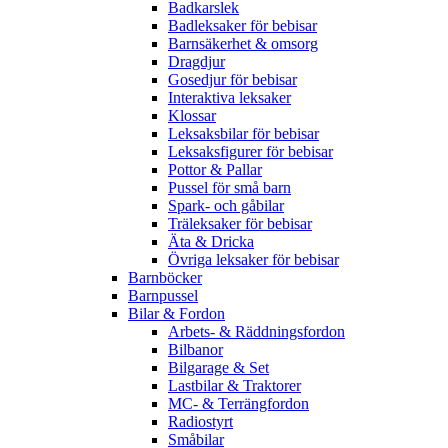
Badkarslek
Badleksaker för bebisar
Barnsäkerhet & omsorg
Dragdjur
Gosedjur för bebisar
Interaktiva leksaker
Klossar
Leksaksbilar för bebisar
Leksaksfigurer för bebisar
Pottor & Pallar
Pussel för små barn
Spark- och gåbilar
Träleksaker för bebisar
Äta & Dricka
Övriga leksaker för bebisar
Barnböcker
Barnpussel
Bilar & Fordon
Arbets- & Räddningsfordon
Bilbanor
Bilgarage & Set
Lastbilar & Traktorer
MC- & Terrängfordon
Radiostyrt
Småbilar