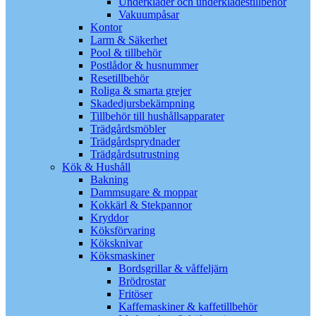
Underkläder och underklädestillbehör
Vakuumpåsar
Kontor
Larm & Säkerhet
Pool & tillbehör
Postlådor & husnummer
Resetillbehör
Roliga & smarta grejer
Skadedjursbekämpning
Tillbehör till hushållsapparater
Trädgårdsmöbler
Trädgårdsprydnader
Trädgårdsutrustning
Kök & Hushåll
Bakning
Dammsugare & moppar
Kokkärl & Stekpannor
Kryddor
Köksförvaring
Köksknivar
Köksmaskiner
Bordsgrillar & våffeljärn
Brödrostar
Fritöser
Kaffemaskiner & kaffetillbehör