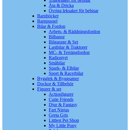
Träleksaker för bebisar
Äta & Dricka
Övriga leksaker för bebisar
Barnböcker
Barnpussel
Bilar & Fordon
Arbets- & Räddningsfordon
Bilbanor
Bilgarage & Set
Lastbilar & Traktorer
MC- & Terrängfordon
Radiostyrt
Småbilar
Spark- & Elbilar
Sport & Racerbilar
Bygglek & Byggsatser
Dockor & Tillbehör
Figurer & set
Actionfigurer
Cutie Friends
Djur & Fantasy
Fart Ninjas
Greta Gris
Littlest Pet Shop
My Little Pony