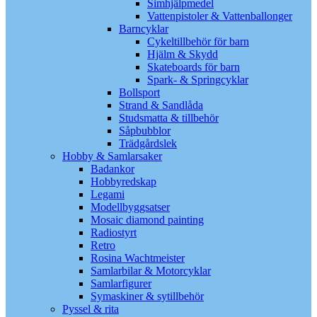
Simhjälpmedel
Vattenpistoler & Vattenballonger
Barncyklar
Cykeltillbehör för barn
Hjälm & Skydd
Skateboards för barn
Spark- & Springcyklar
Bollsport
Strand & Sandlåda
Studsmatta & tillbehör
Såpbubblor
Trädgårdslek
Hobby & Samlarsaker
Badankor
Hobbyredskap
Legami
Modellbyggsatser
Mosaic diamond painting
Radiostyrt
Retro
Rosina Wachtmeister
Samlarbilar & Motorcyklar
Samlarfigurer
Symaskiner & sytillbehör
Pyssel & rita