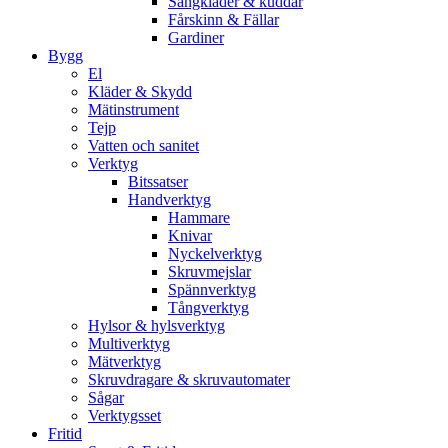
Sängkläder & kuddar
Fårskinn & Fällar
Gardiner
Bygg
El
Kläder & Skydd
Mätinstrument
Tejp
Vatten och sanitet
Verktyg
Bitssatser
Handverktyg
Hammare
Knivar
Nyckelverktyg
Skruvmejslar
Spännverktyg
Tångverktyg
Hylsor & hylsverktyg
Multiverktyg
Mätverktyg
Skruvdragare & skruvautomater
Sågar
Verktygsset
Fritid