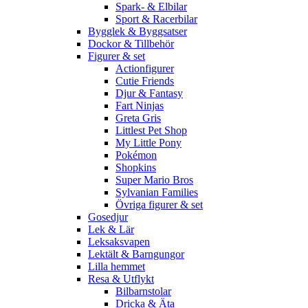
Spark- & Elbilar
Sport & Racerbilar
Bygglek & Byggsatser
Dockor & Tillbehör
Figurer & set
Actionfigurer
Cutie Friends
Djur & Fantasy
Fart Ninjas
Greta Gris
Littlest Pet Shop
My Little Pony
Pokémon
Shopkins
Super Mario Bros
Sylvanian Families
Övriga figurer & set
Gosedjur
Lek & Lär
Leksaksvapen
Lektält & Barngungor
Lilla hemmet
Resa & Utflykt
Bilbarnstolar
Dricka & Äta