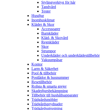
Stylingverktyg för hår
Tandvård
Tester
Husdjur
Inomhusklimat
Kläder & Skor
Accessoarer
Barnkläder
Kläd- & Skovård
Regnkläder
Skor
Strumpor
Underkläder och underklädestillbehör
Vakuumpåsar
Kontor
Larm & Säkerhet
Pool & tillbehör
Postlådor & husnummer
Resetillbehör
Roliga & smarta grejer
Skadedjursbekämpning
Tillbehör till hushållsapparater
Trädgårdsmöbler
Trädgårdsprydnader
Trädgårdsutrustning