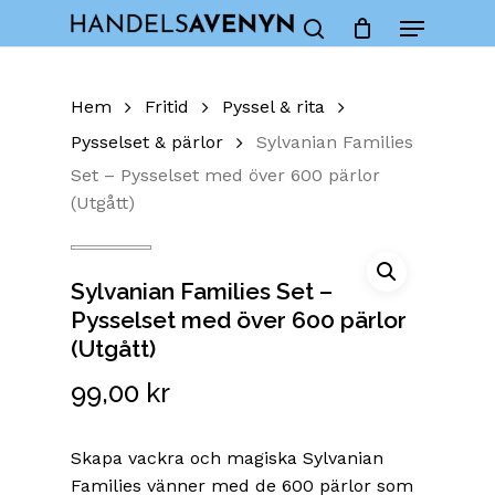
Skip
Menu
to
Close
Cart
search
Cart
main
content
Hem
Fritid
Pyssel & rita
Pysselset & pärlor
Sylvanian Families
Set – Pysselset med över 600 pärlor
(Utgått)
Sylvanian Families Set –
Pysselset med över 600 pärlor
(Utgått)
99,00
kr
Skapa vackra och magiska Sylvanian
Families vänner med de 600 pärlor som