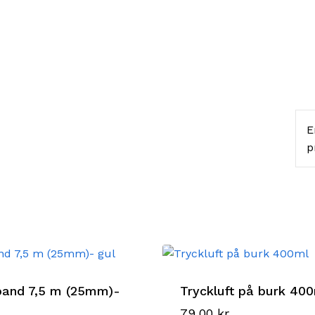
E
p
band 7,5 m (25mm)-
Tryckluft på burk 40
79,00
kr