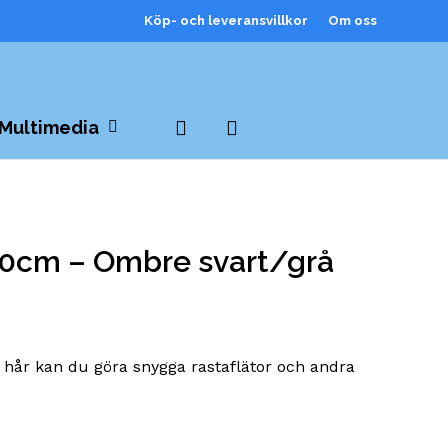
Köp- och leveransvillkor
Om oss
search
Multimedia
 60cm – Ombre svart/grå
 hår kan du göra snygga rastaflätor och andra