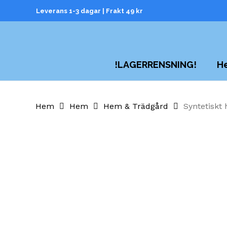
Skip
Leverans 1-3 dagar | Frakt 49 kr
to
main
content
H
!LAGERRENSNING!
Hem
Hem
Hem & Trädgård
Syntetiskt