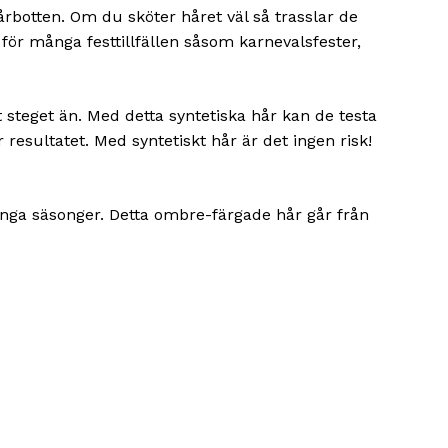
hårbotten. Om du sköter håret väl så trasslar de
h för många festtillfällen såsom karnevalsfester,
 steget än. Med detta syntetiska hår kan de testa
esultatet. Med syntetiskt hår är det ingen risk!
ånga säsonger. Detta ombre-färgade hår går från