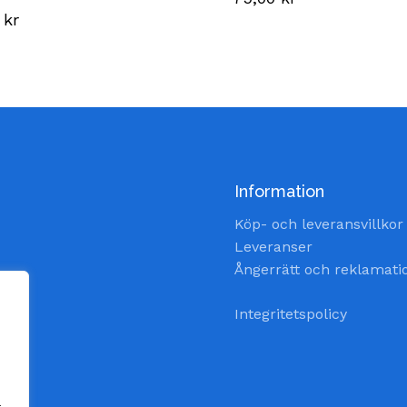
0
kr
Information
Köp- och leveransvillkor
Leveranser
Ångerrätt och reklamati
Integritetspolicy
a