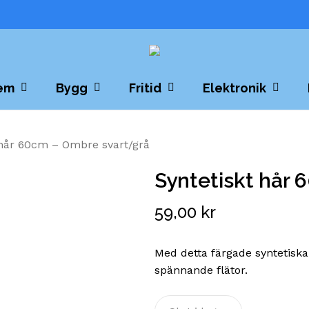
Cart
Close
Cart
em
Bygg
Fritid
Elektronik
 hår 60cm – Ombre svart/grå
Syntetiskt hår
59,00
kr
Med detta färgade syntetiska
spännande flätor.