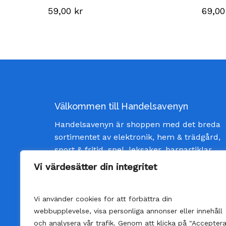
59,00
kr
69,0
Välkommen till Handelsavenyn
Handelsavenyn är shoppen med det breda
sortimentet av elektronik, hem & trädgård,
sport & fritid, spel, leksaker, barnartiklar
och inredning av god kvalité och till bästa
Vi värdesätter din integritet
pris. Vi strävar efter att ge våra kunder
bästa möjliga service och skänka glädje
Vi använder cookies för att förbättra din
varje gång man öppnar ett paket från oss.
webbupplevelse, visa personliga annonser eller innehåll
och analysera vår trafik. Genom att klicka på "Accepter