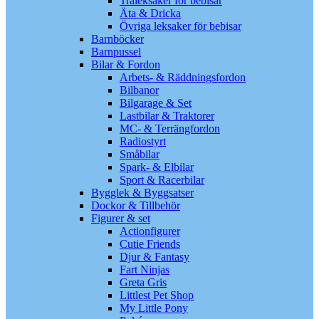
Träleksaker för bebisar
Äta & Dricka
Övriga leksaker för bebisar
Barnböcker
Barnpussel
Bilar & Fordon
Arbets- & Räddningsfordon
Bilbanor
Bilgarage & Set
Lastbilar & Traktorer
MC- & Terrängfordon
Radiostyrt
Småbilar
Spark- & Elbilar
Sport & Racerbilar
Bygglek & Byggsatser
Dockor & Tillbehör
Figurer & set
Actionfigurer
Cutie Friends
Djur & Fantasy
Fart Ninjas
Greta Gris
Littlest Pet Shop
My Little Pony