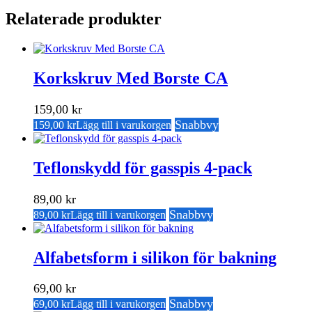
Relaterade produkter
Korkskruv Med Borste CA
159,00
kr
Snabbvy
159,00
kr
Lägg till i varukorgen
Teflonskydd för gasspis 4-pack
89,00
kr
Snabbvy
89,00
kr
Lägg till i varukorgen
Alfabetsform i silikon för bakning
69,00
kr
Snabbvy
69,00
kr
Lägg till i varukorgen