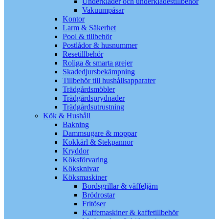
Underkläder och underklädestillbehör
Vakuumpåsar
Kontor
Larm & Säkerhet
Pool & tillbehör
Postlådor & husnummer
Resetillbehör
Roliga & smarta grejer
Skadedjursbekämpning
Tillbehör till hushållsapparater
Trädgårdsmöbler
Trädgårdsprydnader
Trädgårdsutrustning
Kök & Hushåll
Bakning
Dammsugare & moppar
Kokkärl & Stekpannor
Kryddor
Köksförvaring
Köksknivar
Köksmaskiner
Bordsgrillar & våffeljärn
Brödrostar
Fritöser
Kaffemaskiner & kaffetillbehör