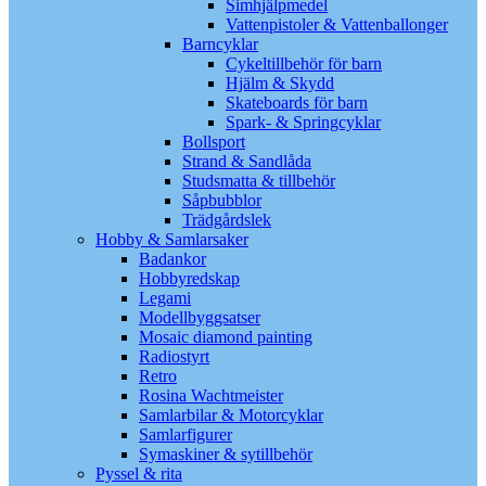
Simhjälpmedel
Vattenpistoler & Vattenballonger
Barncyklar
Cykeltillbehör för barn
Hjälm & Skydd
Skateboards för barn
Spark- & Springcyklar
Bollsport
Strand & Sandlåda
Studsmatta & tillbehör
Såpbubblor
Trädgårdslek
Hobby & Samlarsaker
Badankor
Hobbyredskap
Legami
Modellbyggsatser
Mosaic diamond painting
Radiostyrt
Retro
Rosina Wachtmeister
Samlarbilar & Motorcyklar
Samlarfigurer
Symaskiner & sytillbehör
Pyssel & rita