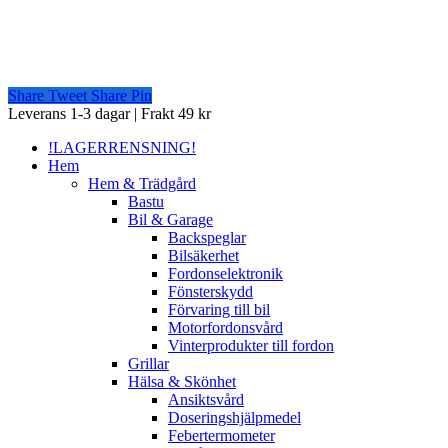
Share
Tweet
Share
Pin
Close
Leverans 1-3 dagar | Frakt 49 kr
Menu
!LAGERRENSNING!
Hem
Hem & Trädgård
Bastu
Bil & Garage
Backspeglar
Bilsäkerhet
Fordonselektronik
Fönsterskydd
Förvaring till bil
Motorfordonsvård
Vinterprodukter till fordon
Grillar
Hälsa & Skönhet
Ansiktsvård
Doseringshjälpmedel
Febertermometer