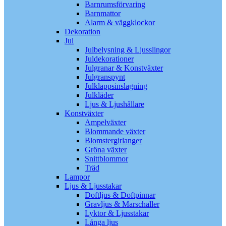
Barnrumsförvaring
Barnmattor
Alarm & väggklockor
Dekoration
Jul
Julbelysning & Ljusslingor
Juldekorationer
Julgranar & Konstväxter
Julgranspynt
Julklappsinslagning
Julkläder
Ljus & Ljushållare
Konstväxter
Ampelväxter
Blommande växter
Blomstergirlanger
Gröna växter
Snittblommor
Träd
Lampor
Ljus & Ljusstakar
Doftljus & Doftpinnar
Gravljus & Marschaller
Lyktor & Ljusstakar
Långa ljus