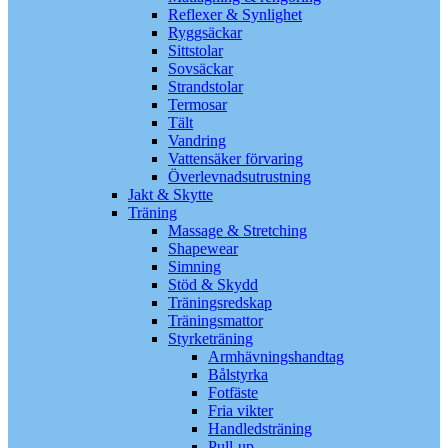
Reflexer & Synlighet
Ryggsäckar
Sittstolar
Sovsäckar
Strandstolar
Termosar
Tält
Vandring
Vattensäker förvaring
Överlevnadsutrustning
Jakt & Skytte
Träning
Massage & Stretching
Shapewear
Simning
Stöd & Skydd
Träningsredskap
Träningsmattor
Styrketräning
Armhävningshandtag
Bålstyrka
Fotfäste
Fria vikter
Handledsträning
Pull-up