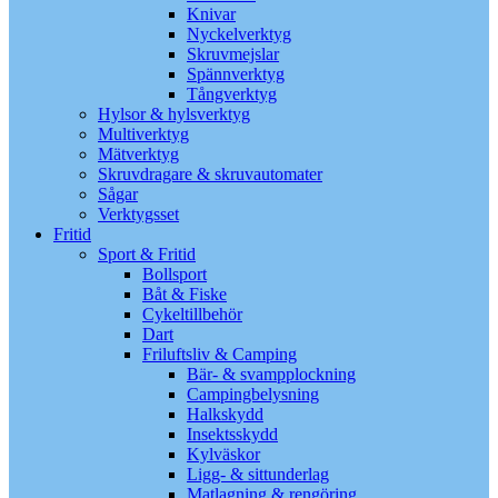
Knivar
Nyckelverktyg
Skruvmejslar
Spännverktyg
Tångverktyg
Hylsor & hylsverktyg
Multiverktyg
Mätverktyg
Skruvdragare & skruvautomater
Sågar
Verktygsset
Fritid
Sport & Fritid
Bollsport
Båt & Fiske
Cykeltillbehör
Dart
Friluftsliv & Camping
Bär- & svampplockning
Campingbelysning
Halkskydd
Insektsskydd
Kylväskor
Ligg- & sittunderlag
Matlagning & rengöring