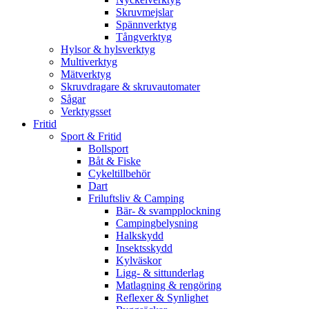
Skruvmejslar
Spännverktyg
Tångverktyg
Hylsor & hylsverktyg
Multiverktyg
Mätverktyg
Skruvdragare & skruvautomater
Sågar
Verktygsset
Fritid
Sport & Fritid
Bollsport
Båt & Fiske
Cykeltillbehör
Dart
Friluftsliv & Camping
Bär- & svampplockning
Campingbelysning
Halkskydd
Insektsskydd
Kylväskor
Ligg- & sittunderlag
Matlagning & rengöring
Reflexer & Synlighet