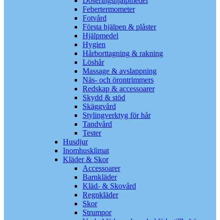
Doseringshjälpmedel
Febertermometer
Fotvård
Första hjälpen & plåster
Hjälpmedel
Hygien
Hårborttagning & rakning
Löshår
Massage & avslappning
Näs- och örontrimmers
Redskap & accessoarer
Skydd & stöd
Skäggvård
Stylingverktyg för hår
Tandvård
Tester
Husdjur
Inomhusklimat
Kläder & Skor
Accessoarer
Barnkläder
Kläd- & Skovård
Regnkläder
Skor
Strumpor