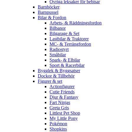
Övriga leksaker för bebisar
Barnböcker
Barnpussel
Bilar & Fordon
Arbets- & Räddningsfordon
Bilbanor
Bilgarage & Set
Lastbilar & Traktorer
MC- & Terrängfordon
Radiostyrt
Småbilar
Spark- & Elbilar
Sport & Racerbilar
Bygglek & Byggsatser
Dockor & Tillbehör
Figurer & set
Actionfigurer
Cutie Friends
Djur & Fantasy
Fart Ninjas
Greta Gris
Littlest Pet Shop
My Little Pony
Pokémon
Shopkins