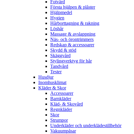
Fotvård
Första hjälpen & plåster
Hjälpmedel
Hygien
Hårborttagning & rakning
Löshår
Massage & avslappning
Näs- och örontrimmers
Redskap & accessoarer
Skydd & stöd
Skäggvård
Stylingverktyg för hår
Tandvård
Tester
Husdjur
Inomhusklimat
Kläder & Skor
Accessoarer
Barnkläder
Kläd- & Skovård
Regnkläder
Skor
Strumpor
Underkläder och underklädestillbehör
Vakuumpåsar