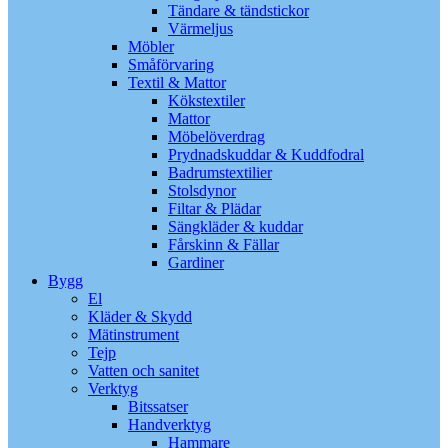
Tändare & tändstickor
Värmeljus
Möbler
Småförvaring
Textil & Mattor
Kökstextiler
Mattor
Möbelöverdrag
Prydnadskuddar & Kuddfodral
Badrumstextilier
Stolsdynor
Filtar & Plädar
Sängkläder & kuddar
Fårskinn & Fällar
Gardiner
Bygg
El
Kläder & Skydd
Mätinstrument
Tejp
Vatten och sanitet
Verktyg
Bitssatser
Handverktyg
Hammare