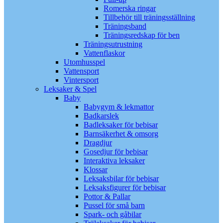
Romerska ringar
Tillbehör till träningsställning
Träningsband
Träningsredskap för ben
Träningsutrustning
Vattenflaskor
Utomhusspel
Vattensport
Vintersport
Leksaker & Spel
Baby
Babygym & lekmattor
Badkarslek
Badleksaker för bebisar
Barnsäkerhet & omsorg
Dragdjur
Gosedjur för bebisar
Interaktiva leksaker
Klossar
Leksaksbilar för bebisar
Leksaksfigurer för bebisar
Pottor & Pallar
Pussel för små barn
Spark- och gåbilar