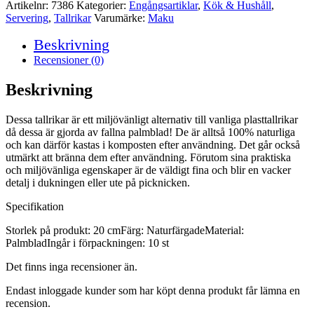
palmblad,
Artikelnr:
7386
Kategorier:
Engångsartiklar
,
Kök & Hushåll
,
rund
Servering
,
Tallrikar
Varumärke:
Maku
20
cm
Beskrivning
mängd
Recensioner (0)
Beskrivning
Dessa tallrikar är ett miljövänligt alternativ till vanliga plasttallrikar
då dessa är gjorda av fallna palmblad! De är alltså 100% naturliga
och kan därför kastas i komposten efter användning. Det går också
utmärkt att bränna dem efter användning. Förutom sina praktiska
och miljövänliga egenskaper är de väldigt fina och blir en vacker
detalj i dukningen eller ute på picknicken.
Specifikation
Storlek på produkt: 20 cmFärg: NaturfärgadeMaterial:
PalmbladIngår i förpackningen: 10 st
Det finns inga recensioner än.
Endast inloggade kunder som har köpt denna produkt får lämna en
recension.