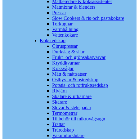
Matberedare & köksassistenter
Matmixrar & blenders
Pressar
Slow Cookers & ris-och pastakokare
Torkugnar
Varmhållning
Vattenkokare
Köksredskap
Citruspressar
Durkslag & silar
Frukt- och grönsakssvarvar
Kryddkvarnar
Köksvågar
Mått & måttsatser
Osthyvlar & ostredskap
Potatis- och rotfruktsredskap
Rivjärn
Skalare & urkärnare
Skärare
Slevar & stekspadar
Termometrar
Tillbehör till mikrovågsugn
Trattar
Träredskap
Vakumförslutare