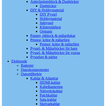
Anteckningsblock & Dagböcker
Dagböcker
DIY & Hobbymaterial
DIY Pyssel
Hobbymaterial
Julpyssel
Klistermärken
Origami
Papper, ritblock & målardukar
Pennor, kritor & målarfärg
Pennor, kritor & målarfärg
Pyssel- & Målarböcker för barn
Pyssel- & Målarböcker för vuxna
Pysselset & pärlor
Elektronik
Batterier
Datorkomponenter
Datortillbehör
Kablar & Adaptrar
HDMI-kablar
Kabelhantering
Nätverkskablar
Patchkablar
Sata-kablar
Skrivarkablar