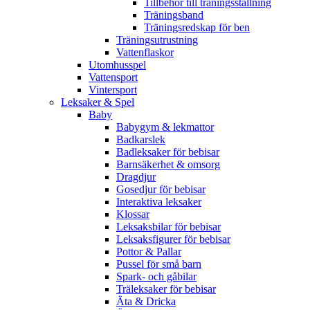
Tillbehör till träningsställning
Träningsband
Träningsredskap för ben
Träningsutrustning
Vattenflaskor
Utomhusspel
Vattensport
Vintersport
Leksaker & Spel
Baby
Babygym & lekmattor
Badkarslek
Badleksaker för bebisar
Barnsäkerhet & omsorg
Dragdjur
Gosedjur för bebisar
Interaktiva leksaker
Klossar
Leksaksbilar för bebisar
Leksaksfigurer för bebisar
Pottor & Pallar
Pussel för små barn
Spark- och gåbilar
Träleksaker för bebisar
Äta & Dricka