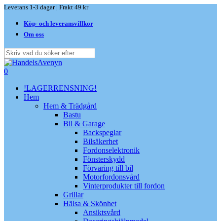
Skip
Leverans 1-3 dagar | Frakt 49 kr
to
Köp- och leveransvillkor
main
content
Om oss
Close
Search
search
0
Menu
!LAGERRENSNING!
Hem
Hem & Trädgård
Bastu
Bil & Garage
Backspeglar
Bilsäkerhet
Fordonselektronik
Fönsterskydd
Förvaring till bil
Motorfordonsvård
Vinterprodukter till fordon
Grillar
Hälsa & Skönhet
Ansiktsvård