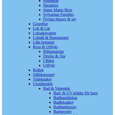
Pokémon
Shopkins
Super Mario Bros
Sylvanian Families
Övriga figurer & set
Gosedjur
Lek & Lär
Leksaksvapen
Lektält & Barngungor
Lilla hemmet
Resa & Utflykt
Bilbarnstolar
Dricka & Äta
I Bilen
Utflykt
Rollek
Sällskapsspel
Träleksaker
Utomhuslek
Bad & Vattenlek
Bad- & UV-kläder för barn
Badhanddukar
Badleksaker
Badmadrasser
Barnpooler