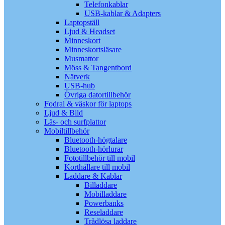
Telefonkablar
USB-kablar & Adapters
Laptopställ
Ljud & Headset
Minneskort
Minneskortsläsare
Musmattor
Möss & Tangentbord
Nätverk
USB-hub
Övriga datortillbehör
Fodral & väskor för laptops
Ljud & Bild
Läs- och surfplattor
Mobiltillbehör
Bluetooth-högtalare
Bluetooth-hörlurar
Fototillbehör till mobil
Korthållare till mobil
Laddare & Kablar
Billaddare
Mobilladdare
Powerbanks
Reseladdare
Trådlösa laddare