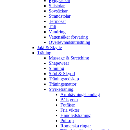
Ryggsäckar
Sittstolar
Sovsäckar
Strandstolar
Termosar
Tält
Vandring
Vattensäker förvaring
Överlevnadsutrustning
Jakt & Skytte
Träning
Massage & Stretching
Shapewear
Simning
Stöd & Skydd
Träningsredskap
Träningsmattor
Styrketräning
Armhävningshandtag
Bålstyrka
Fotfäste
Fria vikter
Handledsträning
Pull-up
Romerska ringar