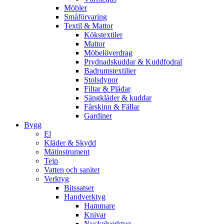
Möbler
Småförvaring
Textil & Mattor
Kökstextiler
Mattor
Möbelöverdrag
Prydnadskuddar & Kuddfodral
Badrumstextilier
Stolsdynor
Filtar & Plädar
Sängkläder & kuddar
Fårskinn & Fällar
Gardiner
Bygg
El
Kläder & Skydd
Mätinstrument
Tejp
Vatten och sanitet
Verktyg
Bitssatser
Handverktyg
Hammare
Knivar
Nyckelverktyg