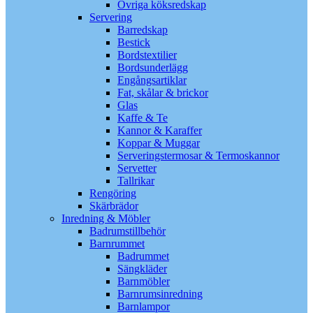
Övriga köksredskap
Servering
Barredskap
Bestick
Bordstextilier
Bordsunderlägg
Engångsartiklar
Fat, skålar & brickor
Glas
Kaffe & Te
Kannor & Karaffer
Koppar & Muggar
Serveringstermosar & Termoskannor
Servetter
Tallrikar
Rengöring
Skärbrädor
Inredning & Möbler
Badrumstillbehör
Barnrummet
Badrummet
Sängkläder
Barnmöbler
Barnrumsinredning
Barnlampor