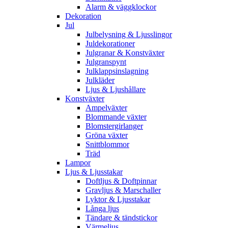
Alarm & väggklockor
Dekoration
Jul
Julbelysning & Ljusslingor
Juldekorationer
Julgranar & Konstväxter
Julgranspynt
Julklappsinslagning
Julkläder
Ljus & Ljushållare
Konstväxter
Ampelväxter
Blommande växter
Blomstergirlanger
Gröna växter
Snittblommor
Träd
Lampor
Ljus & Ljusstakar
Doftljus & Doftpinnar
Gravljus & Marschaller
Lyktor & Ljusstakar
Långa ljus
Tändare & tändstickor
Värmeljus