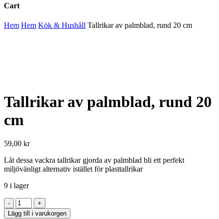
Cart
Close
Hem
Hem
Kök & Hushåll
Tallrikar av palmblad, rund 20 cm
Cart
Tallrikar av palmblad, rund 20
cm
59,00
kr
Låt dessa vackra tallrikar gjorda av palmblad bli ett perfekt
miljövänligt alternativ istället för plasttallrikar
9 i lager
Tallrikar
av
Lägg till i varukorgen