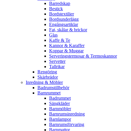
Barredskap
Bestick
Bordstextilier
Bordsunderlägg
Engångsartiklar
Fat, skålar & brickor
Glas
Kaffe & Te
Kannor & Karaffer
Koppar & Muggar
Serveringstermosar & Termoskannor
Servetter
Tallrikar
Rengöring
Skärbrädor
Inredning & Möbler
Badrumstillbehör
Barnrummet
Badrummet
Sängkläder
Barnmöbler
Barnrumsinredning
Barnlampor
Barnrumsförvaring
Barnmattor