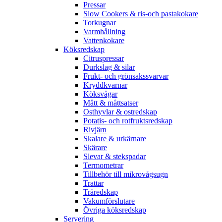
Pressar
Slow Cookers & ris-och pastakokare
Torkugnar
Varmhållning
Vattenkokare
Köksredskap
Citruspressar
Durkslag & silar
Frukt- och grönsakssvarvar
Kryddkvarnar
Köksvågar
Mått & måttsatser
Osthyvlar & ostredskap
Potatis- och rotfruktsredskap
Rivjärn
Skalare & urkärnare
Skärare
Slevar & stekspadar
Termometrar
Tillbehör till mikrovågsugn
Trattar
Träredskap
Vakumförslutare
Övriga köksredskap
Servering