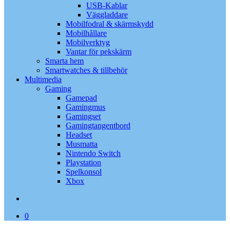
USB-Kablar
Väggladdare
Mobilfodral & skärmskydd
Mobilhållare
Mobilverktyg
Vantar för pekskärm
Smarta hem
Smartwatches & tillbehör
Multimedia
Gaming
Gamepad
Gamingmus
Gamingset
Gamingtangentbord
Headset
Musmatta
Nintendo Switch
Playstation
Spelkonsol
Xbox
search
0