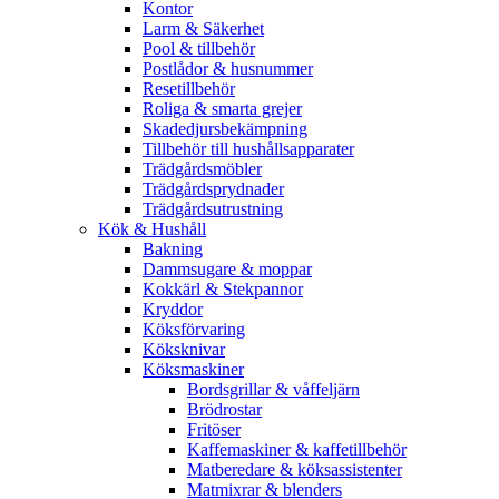
Kontor
Larm & Säkerhet
Pool & tillbehör
Postlådor & husnummer
Resetillbehör
Roliga & smarta grejer
Skadedjursbekämpning
Tillbehör till hushållsapparater
Trädgårdsmöbler
Trädgårdsprydnader
Trädgårdsutrustning
Kök & Hushåll
Bakning
Dammsugare & moppar
Kokkärl & Stekpannor
Kryddor
Köksförvaring
Köksknivar
Köksmaskiner
Bordsgrillar & våffeljärn
Brödrostar
Fritöser
Kaffemaskiner & kaffetillbehör
Matberedare & köksassistenter
Matmixrar & blenders