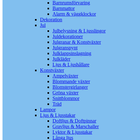
Barnrumsförvaring
Barnmattor
Alarm & väggklockor
Dekoration
Jul
Julbelysning & Ljusslingor
Juldekorationer
Julgranar & Konstväxter
Julgranspynt
Julklappsinslagning
Julkläder
Ljus & Ljushållare
Konstväxter
Ampelväxter
Blommande växter
Blomstergirlanger
Gröna växter
Snittblommor
Träd
Lampor
Ljus & Ljusstakar
Doftljus & Doftpinnar
Gravljus & Marschaller
Lyktor & Ljusstakar
Långa ljus