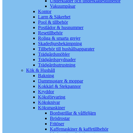
Underkläder och underklädestillbehör
Vakuumpåsar
Kontor
Larm & Säkerhet
Pool & tillbehör
Postlådor & husnummer
Resetillbehör
Roliga & smarta grejer
Skadedjursbekämpning
Tillbehör till hushållsapparater
Trädgårdsmöbler
Trädgårdsprydnader
Trädgårdsutrustning
Kök & Hushåll
Bakning
Dammsugare & moppar
Kokkärl & Stekpannor
Kryddor
Köksförvaring
Köksknivar
Köksmaskiner
Bordsgrillar & våffeljärn
Brödrostar
Fritöser
Kaffemaskiner & kaffetillbehör