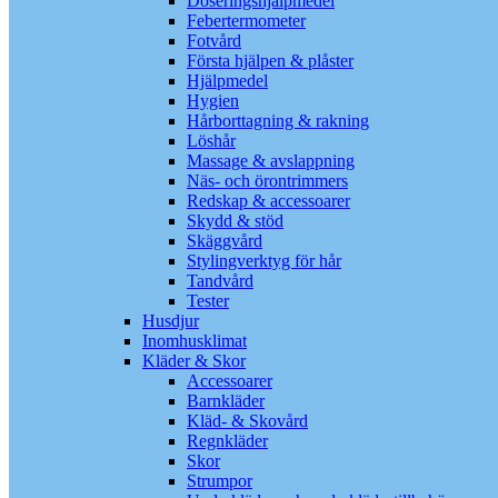
Doseringshjälpmedel
Febertermometer
Fotvård
Första hjälpen & plåster
Hjälpmedel
Hygien
Hårborttagning & rakning
Löshår
Massage & avslappning
Näs- och örontrimmers
Redskap & accessoarer
Skydd & stöd
Skäggvård
Stylingverktyg för hår
Tandvård
Tester
Husdjur
Inomhusklimat
Kläder & Skor
Accessoarer
Barnkläder
Kläd- & Skovård
Regnkläder
Skor
Strumpor