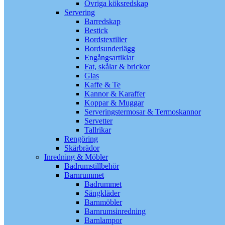
Övriga köksredskap
Servering
Barredskap
Bestick
Bordstextilier
Bordsunderlägg
Engångsartiklar
Fat, skålar & brickor
Glas
Kaffe & Te
Kannor & Karaffer
Koppar & Muggar
Serveringstermosar & Termoskannor
Servetter
Tallrikar
Rengöring
Skärbrädor
Inredning & Möbler
Badrumstillbehör
Barnrummet
Badrummet
Sängkläder
Barnmöbler
Barnrumsinredning
Barnlampor