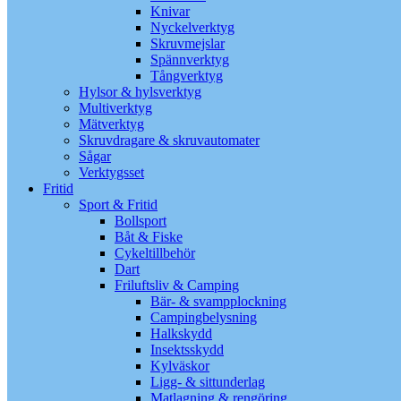
Knivar
Nyckelverktyg
Skruvmejslar
Spännverktyg
Tångverktyg
Hylsor & hylsverktyg
Multiverktyg
Mätverktyg
Skruvdragare & skruvautomater
Sågar
Verktygsset
Fritid
Sport & Fritid
Bollsport
Båt & Fiske
Cykeltillbehör
Dart
Friluftsliv & Camping
Bär- & svampplockning
Campingbelysning
Halkskydd
Insektsskydd
Kylväskor
Ligg- & sittunderlag
Matlagning & rengöring