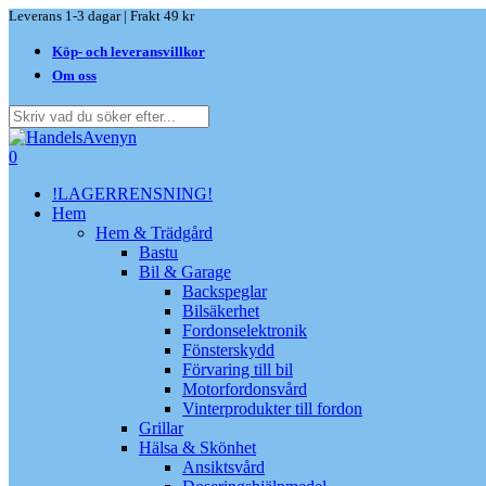
Skip
Leverans 1-3 dagar | Frakt 49 kr
to
Köp- och leveransvillkor
main
content
Om oss
Close
Search
search
0
Menu
!LAGERRENSNING!
Hem
Hem & Trädgård
Bastu
Bil & Garage
Backspeglar
Bilsäkerhet
Fordonselektronik
Fönsterskydd
Förvaring till bil
Motorfordonsvård
Vinterprodukter till fordon
Grillar
Hälsa & Skönhet
Ansiktsvård