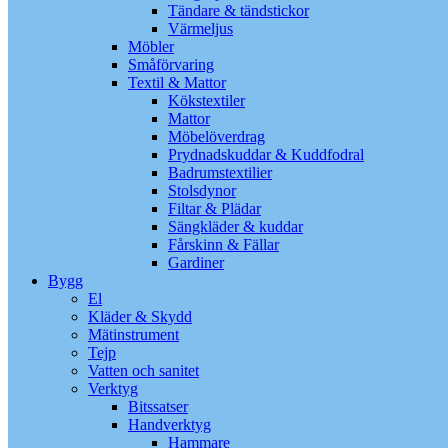
Tändare & tändstickor
Värmeljus
Möbler
Småförvaring
Textil & Mattor
Kökstextiler
Mattor
Möbelöverdrag
Prydnadskuddar & Kuddfodral
Badrumstextilier
Stolsdynor
Filtar & Plädar
Sängkläder & kuddar
Fårskinn & Fällar
Gardiner
Bygg
El
Kläder & Skydd
Mätinstrument
Tejp
Vatten och sanitet
Verktyg
Bitssatser
Handverktyg
Hammare