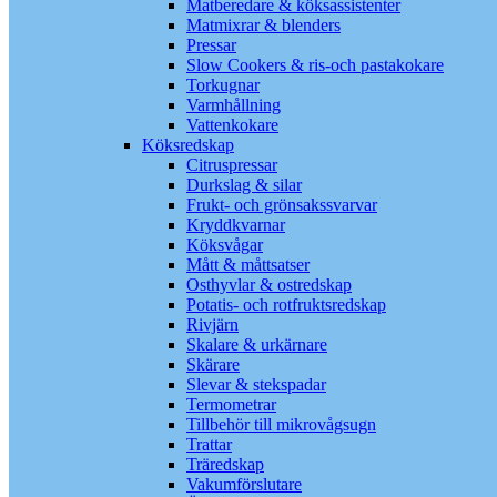
Matberedare & köksassistenter
Matmixrar & blenders
Pressar
Slow Cookers & ris-och pastakokare
Torkugnar
Varmhållning
Vattenkokare
Köksredskap
Citruspressar
Durkslag & silar
Frukt- och grönsakssvarvar
Kryddkvarnar
Köksvågar
Mått & måttsatser
Osthyvlar & ostredskap
Potatis- och rotfruktsredskap
Rivjärn
Skalare & urkärnare
Skärare
Slevar & stekspadar
Termometrar
Tillbehör till mikrovågsugn
Trattar
Träredskap
Vakumförslutare