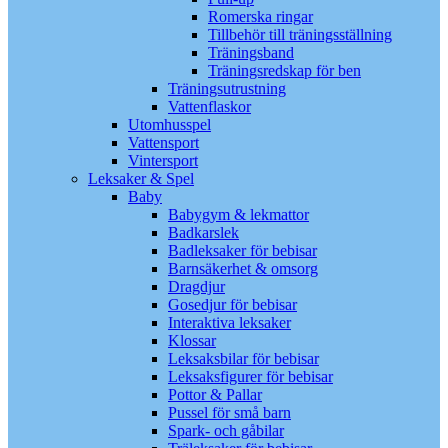
Romerska ringar
Tillbehör till träningsställning
Träningsband
Träningsredskap för ben
Träningsutrustning
Vattenflaskor
Utomhusspel
Vattensport
Vintersport
Leksaker & Spel
Baby
Babygym & lekmattor
Badkarslek
Badleksaker för bebisar
Barnsäkerhet & omsorg
Dragdjur
Gosedjur för bebisar
Interaktiva leksaker
Klossar
Leksaksbilar för bebisar
Leksaksfigurer för bebisar
Pottor & Pallar
Pussel för små barn
Spark- och gåbilar