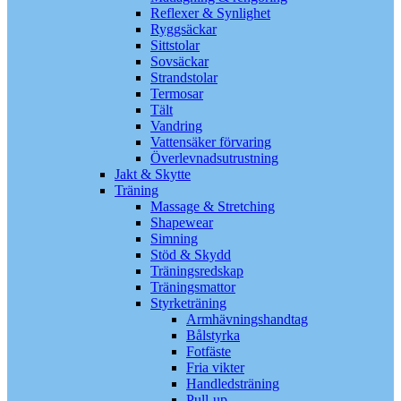
Reflexer & Synlighet
Ryggsäckar
Sittstolar
Sovsäckar
Strandstolar
Termosar
Tält
Vandring
Vattensäker förvaring
Överlevnadsutrustning
Jakt & Skytte
Träning
Massage & Stretching
Shapewear
Simning
Stöd & Skydd
Träningsredskap
Träningsmattor
Styrketräning
Armhävningshandtag
Bålstyrka
Fotfäste
Fria vikter
Handledsträning
Pull-up