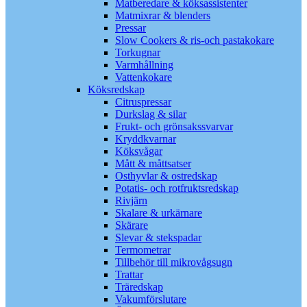
Matberedare & köksassistenter
Matmixrar & blenders
Pressar
Slow Cookers & ris-och pastakokare
Torkugnar
Varmhållning
Vattenkokare
Köksredskap
Citruspressar
Durkslag & silar
Frukt- och grönsakssvarvar
Kryddkvarnar
Köksvågar
Mått & måttsatser
Osthyvlar & ostredskap
Potatis- och rotfruktsredskap
Rivjärn
Skalare & urkärnare
Skärare
Slevar & stekspadar
Termometrar
Tillbehör till mikrovågsugn
Trattar
Träredskap
Vakumförslutare