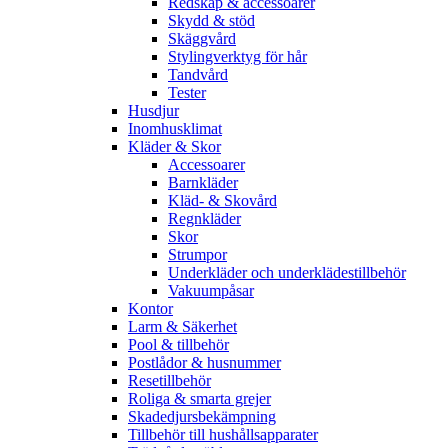
Redskap & accessoarer
Skydd & stöd
Skäggvård
Stylingverktyg för hår
Tandvård
Tester
Husdjur
Inomhusklimat
Kläder & Skor
Accessoarer
Barnkläder
Kläd- & Skovård
Regnkläder
Skor
Strumpor
Underkläder och underklädestillbehör
Vakuumpåsar
Kontor
Larm & Säkerhet
Pool & tillbehör
Postlådor & husnummer
Resetillbehör
Roliga & smarta grejer
Skadedjursbekämpning
Tillbehör till hushållsapparater