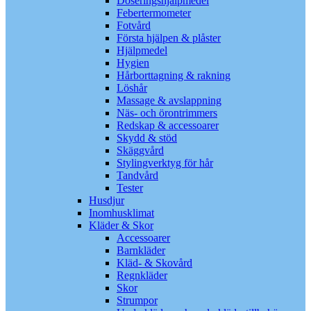
Doseringshjälpmedel
Febertermometer
Fotvård
Första hjälpen & plåster
Hjälpmedel
Hygien
Hårborttagning & rakning
Löshår
Massage & avslappning
Näs- och örontrimmers
Redskap & accessoarer
Skydd & stöd
Skäggvård
Stylingverktyg för hår
Tandvård
Tester
Husdjur
Inomhusklimat
Kläder & Skor
Accessoarer
Barnkläder
Kläd- & Skovård
Regnkläder
Skor
Strumpor