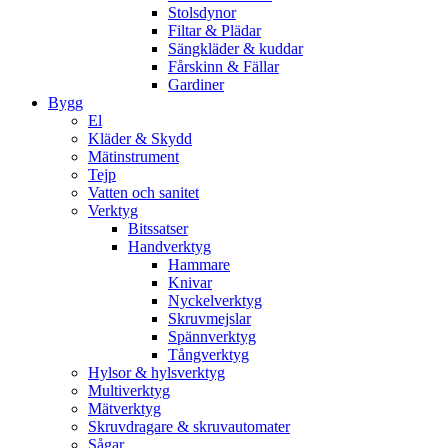
Stolsdynor
Filtar & Plädar
Sängkläder & kuddar
Fårskinn & Fällar
Gardiner
Bygg
El
Kläder & Skydd
Mätinstrument
Tejp
Vatten och sanitet
Verktyg
Bitssatser
Handverktyg
Hammare
Knivar
Nyckelverktyg
Skruvmejslar
Spännverktyg
Tångverktyg
Hylsor & hylsverktyg
Multiverktyg
Mätverktyg
Skruvdragare & skruvautomater
Sågar