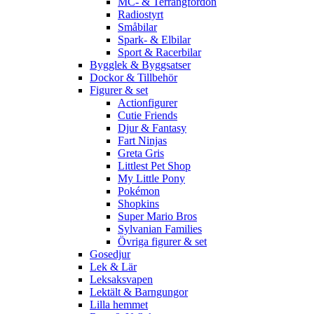
MC- & Terrängfordon
Radiostyrt
Småbilar
Spark- & Elbilar
Sport & Racerbilar
Bygglek & Byggsatser
Dockor & Tillbehör
Figurer & set
Actionfigurer
Cutie Friends
Djur & Fantasy
Fart Ninjas
Greta Gris
Littlest Pet Shop
My Little Pony
Pokémon
Shopkins
Super Mario Bros
Sylvanian Families
Övriga figurer & set
Gosedjur
Lek & Lär
Leksaksvapen
Lektält & Barngungor
Lilla hemmet