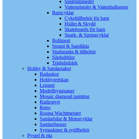
Simhjälpmedel
Vattenpistoler & Vattenballonger
Barncyklar
Cykeltillbehör för barn
Hjälm & Skydd
Skateboards för barn
Spark- & Springcyklar
Bollsport
Strand & Sandlåda
Studsmatta & tillbehör
Såpbubblor
Trädgårdslek
Hobby & Samlarsaker
Badankor
Hobbyredskap
Legami
Modellbyggsatser
Mosaic diamond painting
Radiostyrt
Retro
Rosina Wachtmeister
Samlarbilar & Motorcyklar
Samlarfigurer
Symaskiner & sytillbehör
Pyssel & rita