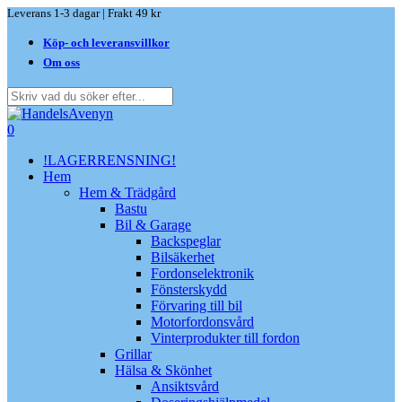
Skip
Leverans 1-3 dagar | Frakt 49 kr
to
Köp- och leveransvillkor
main
content
Om oss
Close
Search
search
0
Menu
!LAGERRENSNING!
Hem
Hem & Trädgård
Bastu
Bil & Garage
Backspeglar
Bilsäkerhet
Fordonselektronik
Fönsterskydd
Förvaring till bil
Motorfordonsvård
Vinterprodukter till fordon
Grillar
Hälsa & Skönhet
Ansiktsvård