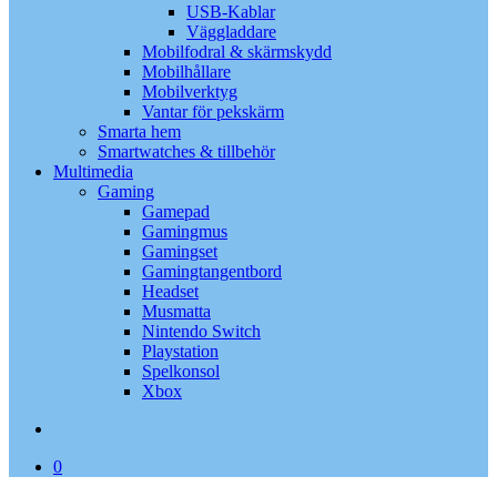
USB-Kablar
Väggladdare
Mobilfodral & skärmskydd
Mobilhållare
Mobilverktyg
Vantar för pekskärm
Smarta hem
Smartwatches & tillbehör
Multimedia
Gaming
Gamepad
Gamingmus
Gamingset
Gamingtangentbord
Headset
Musmatta
Nintendo Switch
Playstation
Spelkonsol
Xbox
search
0