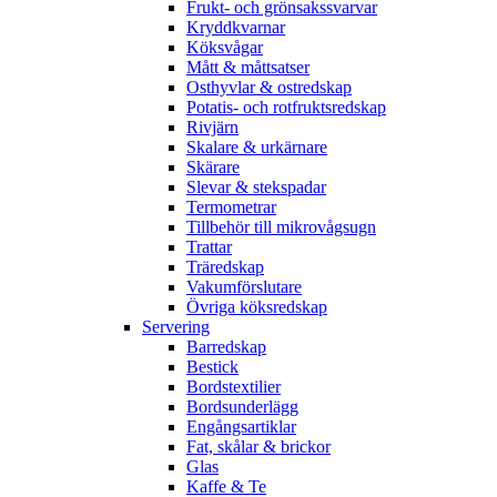
Frukt- och grönsakssvarvar
Kryddkvarnar
Köksvågar
Mått & måttsatser
Osthyvlar & ostredskap
Potatis- och rotfruktsredskap
Rivjärn
Skalare & urkärnare
Skärare
Slevar & stekspadar
Termometrar
Tillbehör till mikrovågsugn
Trattar
Träredskap
Vakumförslutare
Övriga köksredskap
Servering
Barredskap
Bestick
Bordstextilier
Bordsunderlägg
Engångsartiklar
Fat, skålar & brickor
Glas
Kaffe & Te