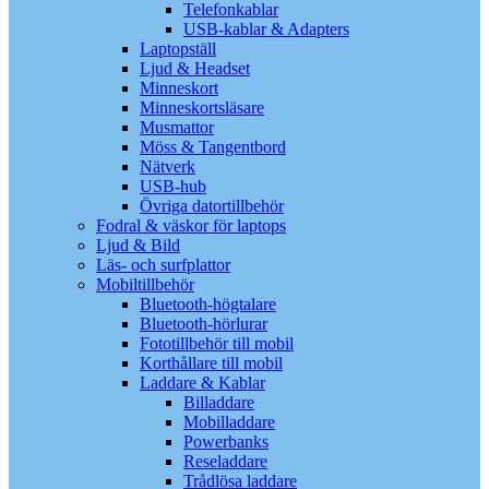
Telefonkablar
USB-kablar & Adapters
Laptopställ
Ljud & Headset
Minneskort
Minneskortsläsare
Musmattor
Möss & Tangentbord
Nätverk
USB-hub
Övriga datortillbehör
Fodral & väskor för laptops
Ljud & Bild
Läs- och surfplattor
Mobiltillbehör
Bluetooth-högtalare
Bluetooth-hörlurar
Fototillbehör till mobil
Korthållare till mobil
Laddare & Kablar
Billaddare
Mobilladdare
Powerbanks
Reseladdare
Trådlösa laddare