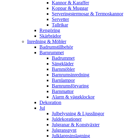
Kannor & Karaffer
Koppar & Muggar
Serveringstermosar & Termoskannor
Servetter
Tallrikar
Rengöring
Skärbrädor
Inredning & Möbler
Badrumstillbehör
Barnrummet
Badrummet
Sängkläder
Barnmöbler
Barnrumsinredning
Barnlampor
Barnrumsförvaring
Barnmattor
Alarm & väggklockor
Dekoration
Jul
Julbelysning & Ljusslingor
Juldekorationer
Julgranar & Konstväxter
Julgranspynt
Julklappsinslagning