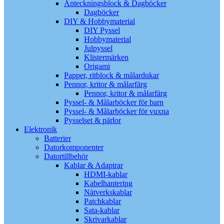
Anteckningsblock & Dagböcker
Dagböcker
DIY & Hobbymaterial
DIY Pyssel
Hobbymaterial
Julpyssel
Klistermärken
Origami
Papper, ritblock & målardukar
Pennor, kritor & målarfärg
Pennor, kritor & målarfärg
Pyssel- & Målarböcker för barn
Pyssel- & Målarböcker för vuxna
Pysselset & pärlor
Elektronik
Batterier
Datorkomponenter
Datortillbehör
Kablar & Adaptrar
HDMI-kablar
Kabelhantering
Nätverkskablar
Patchkablar
Sata-kablar
Skrivarkablar