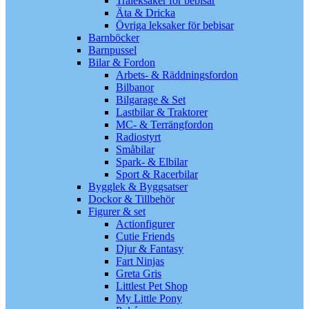
Träleksaker för bebisar
Äta & Dricka
Övriga leksaker för bebisar
Barnböcker
Barnpussel
Bilar & Fordon
Arbets- & Räddningsfordon
Bilbanor
Bilgarage & Set
Lastbilar & Traktorer
MC- & Terrängfordon
Radiostyrt
Småbilar
Spark- & Elbilar
Sport & Racerbilar
Bygglek & Byggsatser
Dockor & Tillbehör
Figurer & set
Actionfigurer
Cutie Friends
Djur & Fantasy
Fart Ninjas
Greta Gris
Littlest Pet Shop
My Little Pony