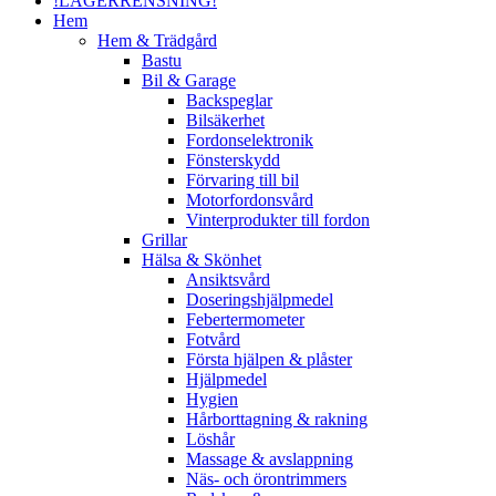
!LAGERRENSNING!
Hem
Hem & Trädgård
Bastu
Bil & Garage
Backspeglar
Bilsäkerhet
Fordonselektronik
Fönsterskydd
Förvaring till bil
Motorfordonsvård
Vinterprodukter till fordon
Grillar
Hälsa & Skönhet
Ansiktsvård
Doseringshjälpmedel
Febertermometer
Fotvård
Första hjälpen & plåster
Hjälpmedel
Hygien
Hårborttagning & rakning
Löshår
Massage & avslappning
Näs- och örontrimmers