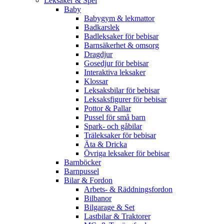
Leksaker & Spel
Baby
Babygym & lekmattor
Badkarslek
Badleksaker för bebisar
Barnsäkerhet & omsorg
Dragdjur
Gosedjur för bebisar
Interaktiva leksaker
Klossar
Leksaksbilar för bebisar
Leksaksfigurer för bebisar
Pottor & Pallar
Pussel för små barn
Spark- och gåbilar
Träleksaker för bebisar
Äta & Dricka
Övriga leksaker för bebisar
Barnböcker
Barnpussel
Bilar & Fordon
Arbets- & Räddningsfordon
Bilbanor
Bilgarage & Set
Lastbilar & Traktorer