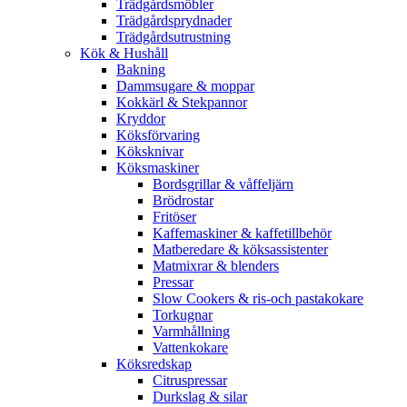
Trädgårdsmöbler
Trädgårdsprydnader
Trädgårdsutrustning
Kök & Hushåll
Bakning
Dammsugare & moppar
Kokkärl & Stekpannor
Kryddor
Köksförvaring
Köksknivar
Köksmaskiner
Bordsgrillar & våffeljärn
Brödrostar
Fritöser
Kaffemaskiner & kaffetillbehör
Matberedare & köksassistenter
Matmixrar & blenders
Pressar
Slow Cookers & ris-och pastakokare
Torkugnar
Varmhållning
Vattenkokare
Köksredskap
Citruspressar
Durkslag & silar