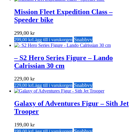
Mission Fleet Expedition Class –
Speeder bike
299,00
kr
Snabbvy
299,00
kr
Lägg till i varukorgen
– S2 Hero Series Figure – Lando
Calrissian 30 cm
229,00
kr
Snabbvy
229,00
kr
Lägg till i varukorgen
Galaxy of Adventures Figur – Sith Jet
Trooper
199,00
kr
Snabbvy
199,00
kr
Lägg till i varukorgen