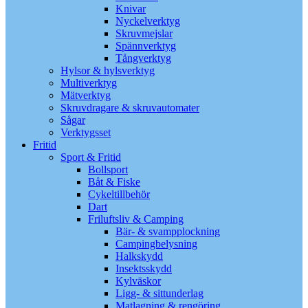
Knivar
Nyckelverktyg
Skruvmejslar
Spännverktyg
Tångverktyg
Hylsor & hylsverktyg
Multiverktyg
Mätverktyg
Skruvdragare & skruvautomater
Sågar
Verktygsset
Fritid
Sport & Fritid
Bollsport
Båt & Fiske
Cykeltillbehör
Dart
Friluftsliv & Camping
Bär- & svampplockning
Campingbelysning
Halkskydd
Insektsskydd
Kylväskor
Ligg- & sittunderlag
Matlagning & rengöring