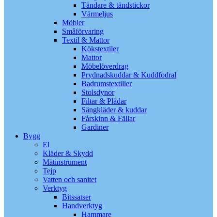
Tändare & tändstickor
Värmeljus
Möbler
Småförvaring
Textil & Mattor
Kökstextiler
Mattor
Möbelöverdrag
Prydnadskuddar & Kuddfodral
Badrumstextilier
Stolsdynor
Filtar & Plädar
Sängkläder & kuddar
Fårskinn & Fällar
Gardiner
Bygg
El
Kläder & Skydd
Mätinstrument
Tejp
Vatten och sanitet
Verktyg
Bitssatser
Handverktyg
Hammare