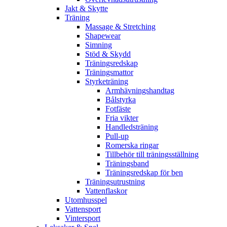
Jakt & Skytte
Träning
Massage & Stretching
Shapewear
Simning
Stöd & Skydd
Träningsredskap
Träningsmattor
Styrketräning
Armhävningshandtag
Bålstyrka
Fotfäste
Fria vikter
Handledsträning
Pull-up
Romerska ringar
Tillbehör till träningsställning
Träningsband
Träningsredskap för ben
Träningsutrustning
Vattenflaskor
Utomhusspel
Vattensport
Vintersport