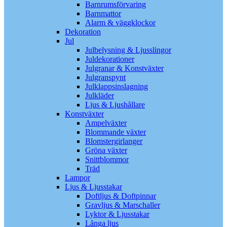
Barnrumsförvaring
Barnmattor
Alarm & väggklockor
Dekoration
Jul
Julbelysning & Ljusslingor
Juldekorationer
Julgranar & Konstväxter
Julgranspynt
Julklappsinslagning
Julkläder
Ljus & Ljushållare
Konstväxter
Ampelväxter
Blommande växter
Blomstergirlanger
Gröna växter
Snittblommor
Träd
Lampor
Ljus & Ljusstakar
Doftljus & Doftpinnar
Gravljus & Marschaller
Lyktor & Ljusstakar
Långa ljus