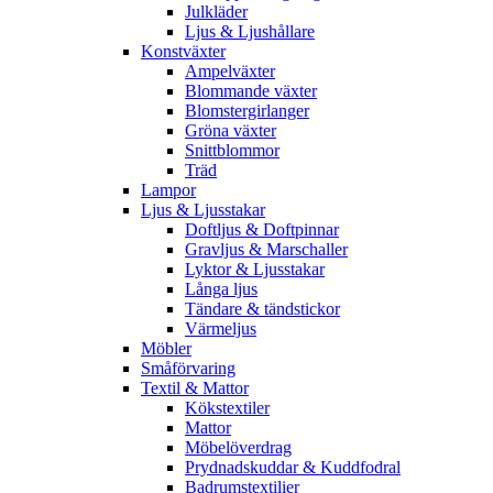
Julkläder
Ljus & Ljushållare
Konstväxter
Ampelväxter
Blommande växter
Blomstergirlanger
Gröna växter
Snittblommor
Träd
Lampor
Ljus & Ljusstakar
Doftljus & Doftpinnar
Gravljus & Marschaller
Lyktor & Ljusstakar
Långa ljus
Tändare & tändstickor
Värmeljus
Möbler
Småförvaring
Textil & Mattor
Kökstextiler
Mattor
Möbelöverdrag
Prydnadskuddar & Kuddfodral
Badrumstextilier