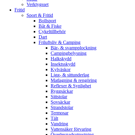
Verktygsset
Fritid
Sport & Fritid
Bollsport
Båt & Fiske
Cykeltillbehör
Dart
Friluftsliv & Camping
Bär- & svampplockning
Campingbelysning
Halkskydd
Insektsskydd
Kylväskor
Ligg- & sittunderlag
Matlagning & rengöring
Reflexer & Synlighet
Ryggsäckar
Sittstolar
Sovsäckar
Strandstolar
Termosar
Tält
Vandring
Vattensäker förvaring
Överlevnadsutrustning