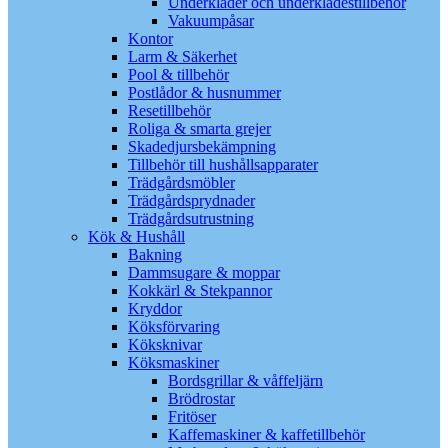
Underkläder och underklädestillbehör
Vakuumpåsar
Kontor
Larm & Säkerhet
Pool & tillbehör
Postlådor & husnummer
Resetillbehör
Roliga & smarta grejer
Skadedjursbekämpning
Tillbehör till hushållsapparater
Trädgårdsmöbler
Trädgårdsprydnader
Trädgårdsutrustning
Kök & Hushåll
Bakning
Dammsugare & moppar
Kokkärl & Stekpannor
Kryddor
Köksförvaring
Köksknivar
Köksmaskiner
Bordsgrillar & våffeljärn
Brödrostar
Fritöser
Kaffemaskiner & kaffetillbehör