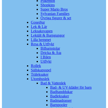
Pokémon
Shopkins
Super Mario Bros
Sylvanian Families
Övriga figurer & set
Gosedjur
Lek & Lär
Leksaksvapen
Lektält & Barngungor
Lilla hemmet
Resa & Utflykt
Bilbarnstolar
Dricka & Äta
I Bilen
Utflykt
Rollek
Sällskapsspel
Träleksaker
Utomhuslek
Bad & Vattenlek
Bad- & UV-kläder för barn
Badhanddukar
Badleksaker
Badmadrasser
Barnpooler