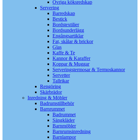
Övriga köksredskap
Servering
Barredskap
Bestick
Bordstextilier
Bordsunderlägg
Engångsartiklar
Fat, skålar & brickor
Glas
Kaffe & Te
Kannor & Karaffer
Koppar & Muggar
Serveringstermosar & Termoskannor
Servetter
Tallrikar
Rengöring
Skärbrädor
Inredning & Möbler
Badrumstillbehör
Barnrummet
Badrummet
Sängkläder
Barnmöbler
Barnrumsinredning
Barnlampor