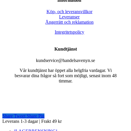
Information
Köp- och leveransvillkor
Leveranser
Ångerrätt och reklamation
Integritetspolicy
Kundtjänst
kundservice@handelsavenyn.se
Vår kundtjänst har öppet alla helgfria vardagar. Vi
besvarar dina frågor så fort som möjligt, senast inom 48
timmar.
Share
Tweet
Share
Pin
Close
Leverans 1-3 dagar | Frakt 49 kr
Menu